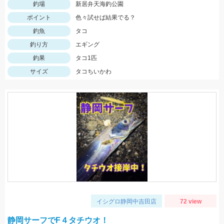
釣場
新居弁天海釣公園
ポイント
色々試せば結果でる？
釣魚
タコ
釣り方
エギング
釣果
タコ1匹
サイズ
タコちいかわ
イシグロ静岡中吉田店
72 view
静岡サーフでF４タチウオ！