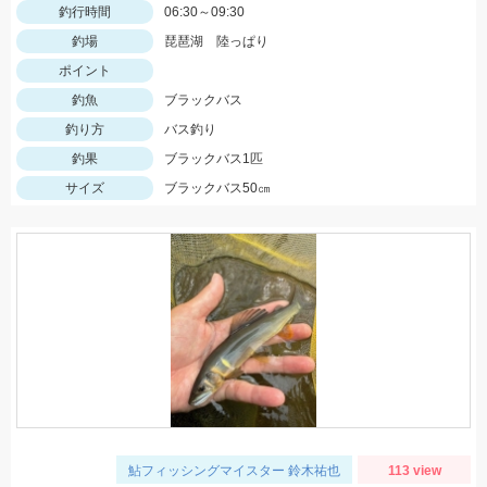
釣行時間
06:30～09:30
釣場
琵琶湖 陸っぱり
ポイント
釣魚
ブラックバス
釣り方
バス釣り
釣果
ブラックバス1匹
サイズ
ブラックバス50㎝
鮎フィッシングマイスター 鈴木祐也
113 view