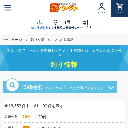
メ
イ
ショップ
ログイン
ン
コ
ン
釣りを楽しむ
釣りを知る
店舗情報
セール・イベント
テ
トップページ
釣りを楽しむ
釣り情報
ン
ツ
あなたのフィッシング情報を大募集！！喜びと悲しみをみんなに大公
に
開！！
移
釣り情報
動
詳細検索
（釣場・釣り方・釣魚が選択できます）
全
19,353
件中
81～90
件を表示
10件
30件
表示件数