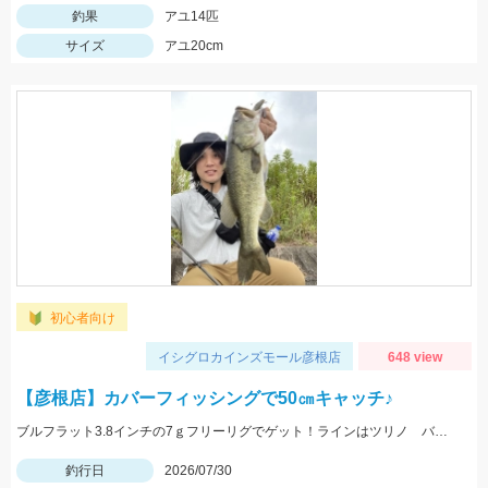
釣果
アユ14匹
サイズ
アユ20cm
初心者向け
イシグロカインズモール彦根店
648 view
【彦根店】カバーフィッシングで50㎝キャッチ♪
ブルフラット3.8インチの7ｇフリーリグでゲット！ラインはツリノ バス用フロロカーボンライン20LB、フックはオーナー直リグフック3/0を使いました♪
釣行日
2026/07/30