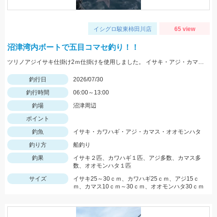
イシグロ駿東柿田川店
65 view
沼津湾内ボートで五目コマセ釣り！！
ツリノアジイサキ仕掛け2ｍ仕掛けを使用しました。 イサキ・アジ・カマスの魚影が多くいられました。 ハタ系は去年より少なく感じました。 水深は比較的浅い30ｍ前後の根を狙いました。 イサキは小さい個体が多くその中に大きいのが混じっている印象でした。
釣行日
2026/07/30
釣行時間
06:00～13:00
釣場
沼津周辺
ポイント
釣魚
イサキ・カワハギ・アジ・カマス・オオモンハタ
釣り方
船釣り
釣果
イサキ２匹、カワハギ１匹、アジ多数、カマス多
数、オオモンハタ１匹
サイズ
イサキ25～30ｃｍ、カワハギ25ｃｍ、アジ15ｃ
ｍ、カマス10ｃｍ～30ｃｍ、オオモンハタ30ｃｍ