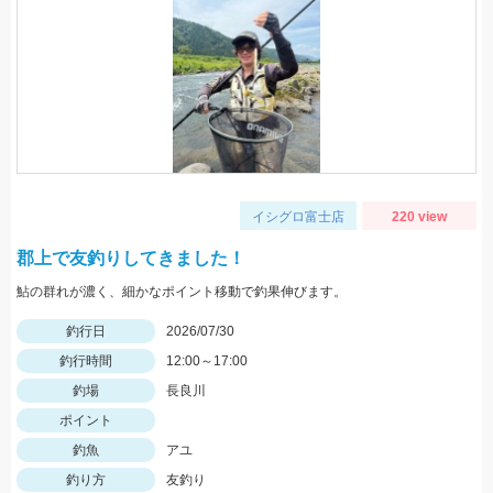
イシグロ富士店
220 view
郡上で友釣りしてきました！
鮎の群れが濃く、細かなポイント移動で釣果伸びます。
釣行日
2026/07/30
釣行時間
12:00～17:00
釣場
長良川
ポイント
釣魚
アユ
釣り方
友釣り