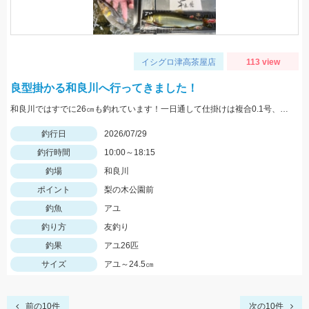
イシグロ津高茶屋店
113 view
良型掛かる和良川へ行ってきました！
和良川ではすでに26㎝も釣れています！一日通して仕掛けは複合0.1号、中ハリス1号、針7.5号を使用しました。
釣行日
2026/07/29
釣行時間
10:00～18:15
釣場
和良川
ポイント
梨の木公園前
釣魚
アユ
釣り方
友釣り
釣果
アユ26匹
サイズ
アユ～24.5㎝
前の10件
次の10件