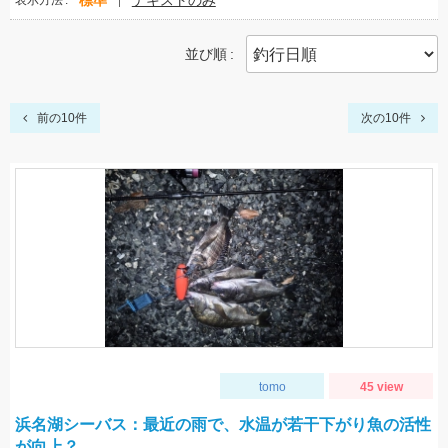
標準
テキストのみ
表示方法
並び順
前の10件
次の10件
tomo
45 view
浜名湖シーバス：最近の雨で、水温が若干下がり魚の活性
が向上？