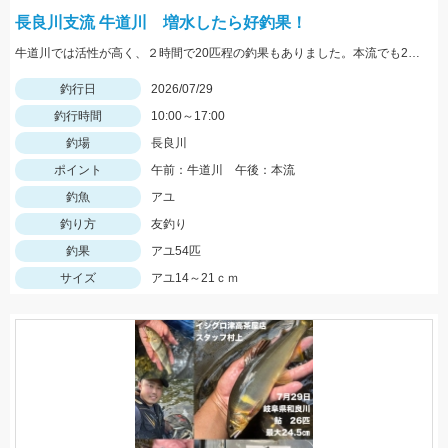
長良川支流 牛道川 増水したら好釣果！
牛道川では活性が高く、２時間で20匹程の釣果もありました。本流でも20ｃｍクラスの鮎が掛かるようになってきており楽しむことができています。
釣行日
2026/07/29
釣行時間
10:00～17:00
釣場
長良川
ポイント
午前：牛道川 午後：本流
釣魚
アユ
釣り方
友釣り
釣果
アユ54匹
サイズ
アユ14～21ｃｍ