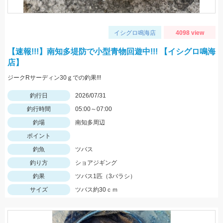
イシグロ鳴海店
4098 view
【速報!!!】南知多堤防で小型青物回遊中!!! 【イシグロ鳴海
店】
ジークRサーディン30ｇでの釣果!!!
釣行日
2026/07/31
釣行時間
05:00～07:00
釣場
南知多周辺
ポイント
釣魚
ツバス
釣り方
ショアジギング
釣果
ツバス1匹（3バラシ）
サイズ
ツバス約30ｃｍ