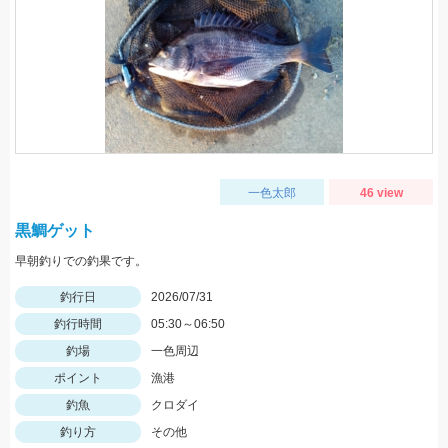
一色太郎
46 view
黒鯛ゲット
早朝釣りでの釣果です。
釣行日
2026/07/31
釣行時間
05:30～06:50
釣場
一色周辺
ポイント
漁港
釣魚
クロダイ
釣り方
その他