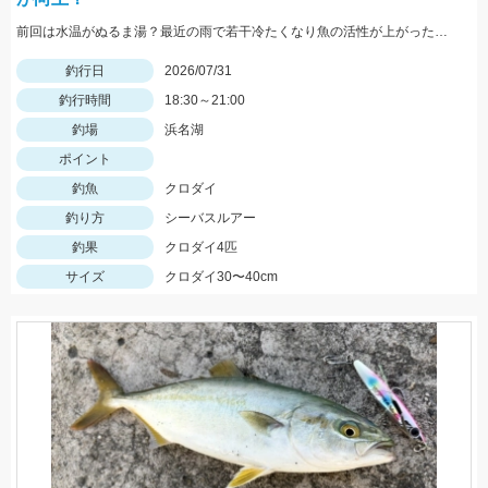
前回は水温がぬるま湯？最近の雨で若干冷たくなり魚の活性が上がったのかレクター71fを表層引きでバイト多数。
釣行日
2026/07/31
釣行時間
18:30～21:00
釣場
浜名湖
ポイント
釣魚
クロダイ
釣り方
シーバスルアー
釣果
クロダイ4匹
サイズ
クロダイ30〜40cm