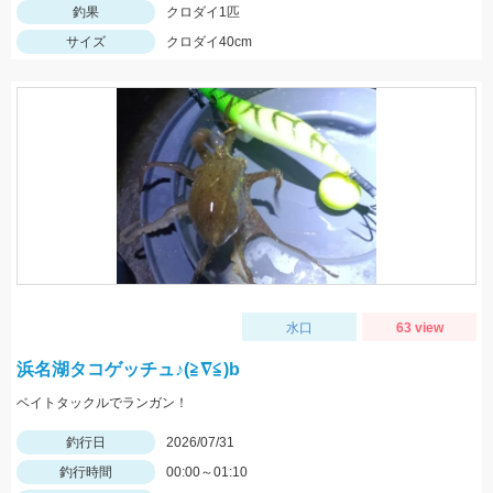
釣果
クロダイ1匹
サイズ
クロダイ40cm
水口
63 view
浜名湖タコゲッチュ♪(≧∇≦)b
ベイトタックルでランガン！
釣行日
2026/07/31
釣行時間
00:00～01:10