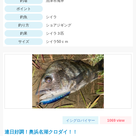
釣場
沼津市海岸
ポイント
釣魚
シイラ
釣り方
ショアジギング
釣果
シイラ３匹
サイズ
シイラ50ｃｍ
イシグロバイヤー
1069 view
連日好調！奥浜名湖クロダイ！！