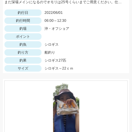
まだ深場メインになるのでオモリは25号くらいまでご用意ください。仕掛けは8号針でOK
釣行日
2022/06/01
釣行時間
06:00～12:30
釣場
沖・オフショア
ポイント
釣魚
シロギス
釣り方
船釣り
釣果
シロギス27匹
サイズ
シロギス～22ｃｍ