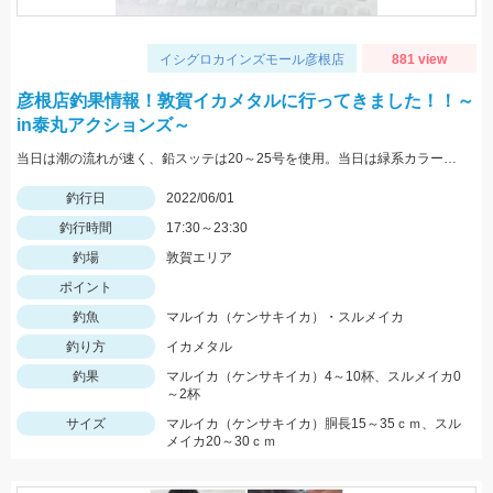
イシグロカインズモール彦根店
881 view
彦根店釣果情報！敦賀イカメタルに行ってきました！！～
in泰丸アクションズ～
当日は潮の流れが速く、鉛スッテは20～25号を使用。当日は緑系カラーのスッテやエギに好反応。
釣行日
2022/06/01
釣行時間
17:30～23:30
釣場
敦賀エリア
ポイント
釣魚
マルイカ（ケンサキイカ）・スルメイカ
釣り方
イカメタル
釣果
マルイカ（ケンサキイカ）4～10杯、スルメイカ0
～2杯
サイズ
マルイカ（ケンサキイカ）胴長15～35ｃｍ、スル
メイカ20～30ｃｍ