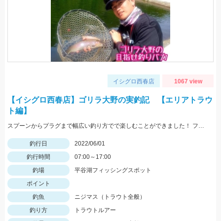
イシグロ西春店
1067 view
【イシグロ西春店】ゴリラ大野の実釣記 【エリアトラウ
ト編】
スプーンからプラグまで幅広い釣り方でで楽しむことができました！ ファミリーでも楽しめる管理釣り場にぜひ！
釣行日
2022/06/01
釣行時間
07:00～17:00
釣場
平谷湖フィッシングスポット
ポイント
釣魚
ニジマス（トラウト全般）
釣り方
トラウトルアー