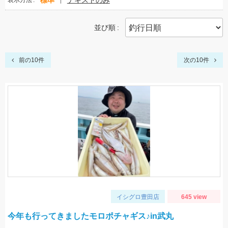
標準
テキストのみ
表示方法
並び順
前の10件
次の10件
イシグロ豊田店
645 view
今年も行ってきましたモロポチャギス♪in武丸