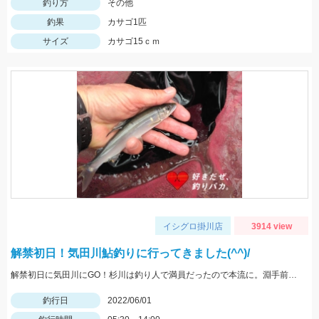
釣り方
その他
釣果
カサゴ1匹
サイズ
カサゴ15ｃｍ
イシグロ掛川店
3914 view
解禁初日！気田川鮎釣りに行ってきました(^^)/
解禁初日に気田川にGO！杉川は釣り人で満員だったので本流に。淵手前の良い瀬で美鮎に出会えました♪
釣行日
2022/06/01