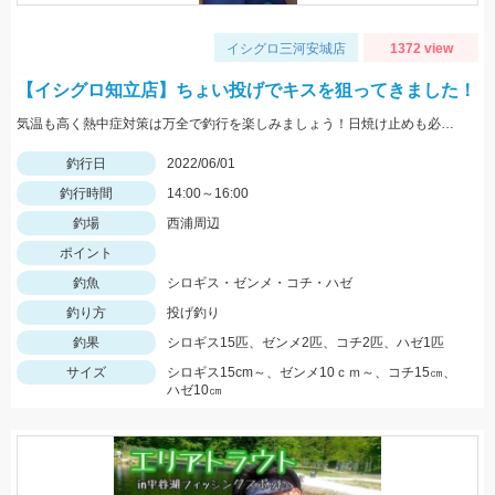
イシグロ三河安城店
1372 view
【イシグロ知立店】ちょい投げでキスを狙ってきました！
気温も高く熱中症対策は万全で釣行を楽しみましょう！日焼け止めも必須アイテムですよ！
釣行日
2022/06/01
釣行時間
14:00～16:00
釣場
西浦周辺
ポイント
釣魚
シロギス・ゼンメ・コチ・ハゼ
釣り方
投げ釣り
釣果
シロギス15匹、ゼンメ2匹、コチ2匹、ハゼ1匹
サイズ
シロギス15cm～、ゼンメ10ｃｍ～、コチ15㎝、
ハゼ10㎝