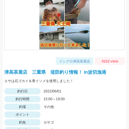
イシグロ津高茶屋店
4222 view
津高茶屋店 三重県 堤防釣り情報！ in波切漁港
エサは石ゴカイ＆青イソメを使用しました！
釣行日
2022/06/01
釣行時間
15:00～19:00
釣場
その他
ポイント
釣魚
カサゴ