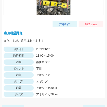
野中功二
692 view
春烏賊調査
まだ、まだ、追尾はあります！
釣行日
2022/06/01
釣行時間
11:00～15:00
釣場
南伊豆周辺
ポイント
下田
釣魚
アオリイカ
釣り方
エギング
釣果
アオリイカ800g
サイズ
アオリイカ28cm