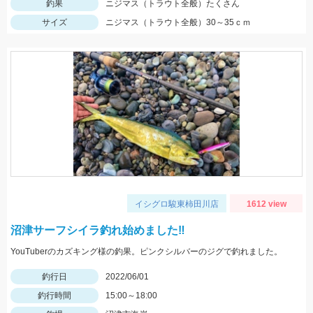
釣果
ニジマス（トラウト全般）たくさん
サイズ
ニジマス（トラウト全般）30～35ｃｍ
イシグロ駿東柿田川店
1612 view
沼津サーフシイラ釣れ始めました‼
YouTuberのカズキング様の釣果。ピンクシルバーのジグで釣れました。
釣行日
2022/06/01
釣行時間
15:00～18:00