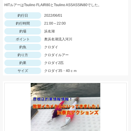
HITルアーはTsulino FLAIR80とTsulino ASSASSIN80でした。
釣行日
2022/06/01
釣行時間
21:00～22:00
釣場
浜名湖
ポイント
奥浜名湖流入河川
釣魚
クロダイ
釣り方
クロダイルアー
釣果
クロダイ2匹
サイズ
クロダイ35・40ｃｍ