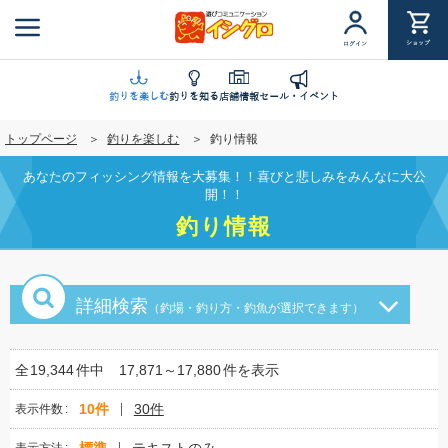
メ
イ
ショップ
ログイン
ン
コ
ン
釣りを楽しむ
釣りを知る
店舗情報
セール・イベント
テ
トップページ
釣りを楽しむ
釣り情報
ン
ツ
あなたのフィッシング情報を大募集！！喜びと悲しみをみんなに大公
に
開！！
移
釣り情報
動
詳細検索
（釣場・釣り方・釣魚が選択できます）
全
19,344
件中
17,871～17,880
件を表示
10件
30件
表示件数