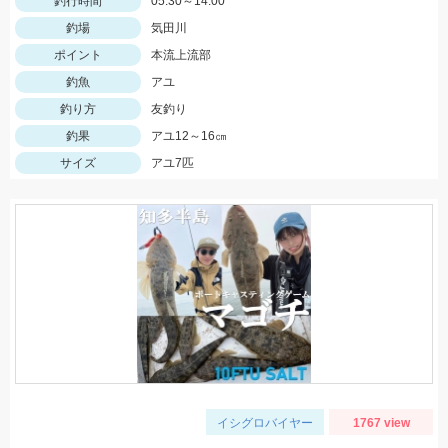
釣行時間
05:30～14:00
釣場
気田川
ポイント
本流上流部
釣魚
アユ
釣り方
友釣り
釣果
アユ12～16㎝
サイズ
アユ7匹
イシグロバイヤー
1767 view