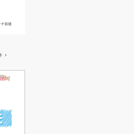
ンチ前後
件