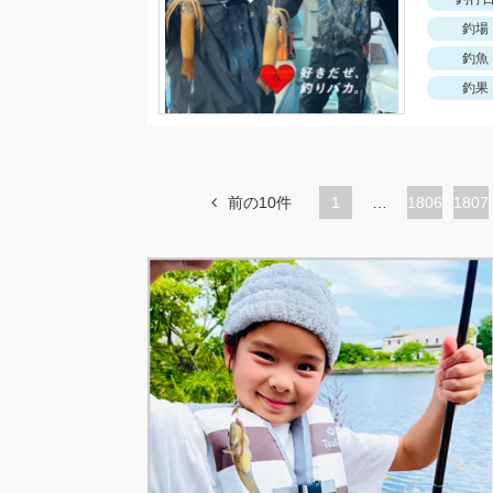
釣場
釣魚
釣果
前の10件
1
…
ペ
1806
ペ
1807
ー
ー
ジ
ジ