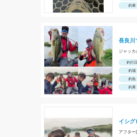
釣果
長良川
釣行
釣場
釣魚
釣果
イシグ