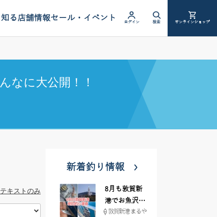
を知る
店舗情報
セール・イベント
ログイン
検索
オンラインショップ
んなに大公開！！
新着釣り情報
8月も敦賀新
テキストのみ
港でお魚沢山
敦賀新港 まるや
♪ イシグロ彦