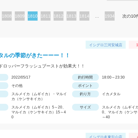
ペ
1808
ペ
1809
カ
1810
ペ
1811
ペ
1812
ペ
1813
ペ
1814
…
1934
次の10
ー
ー
レ
ー
ー
ー
ー
ジ
ジ
ン
ジ
ジ
ジ
ジ
ト
イシグロ三河安城店
1
ペ
タルの季節がきたーーー！！
ー
ドロッパーフラッシュブーストが効果大！！
ジ
日
2022/05/17
釣行時間
18:00～23:30
その他
ポイント
スルメイカ（ムギイカ）・マルイ
釣り方
イカメタル
カ（ケンサキイカ）
スルメイカ（ムギイカ）5～20、
サイズ
スルメイカ（ムギイカ
マルイカ（ケンサキイカ）15～4
0、マルイカ（ケンサ
0
～40
イシグロ名東引山店