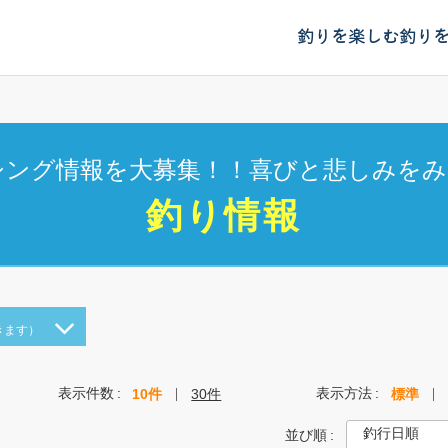
釣りを楽しむ
釣り
シング情報を大募集！！喜びと悲しみをみ
釣り情報
きます）
表示件数
表示方法
10件
30件
標準
並び順