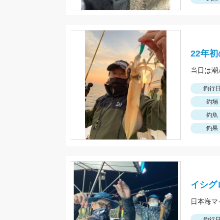
22年
釣行
釣場
釣魚
釣果
イシグ
日本海マ
釣行