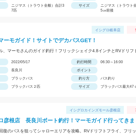
ニジマス（トラウト全般）合計3
サイズ
ニジマス（トラウト全
7匹
5㎝前後
イシグロ岐阜店
マーモガイド！サイトでデカバスGET！
日
2022/05/17
釣行時間
06:30～16:00
長良川
ポイント
ブラックバス
釣り方
バス釣り
ブラックバス２匹
サイズ
ブラックバス最大47
イシグロカインズモール彦根店
ロ彦根店 長良川ボート釣行！マーモガイド行ってきま