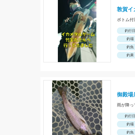
敦賀イ
釣行
釣場
釣魚
釣果
御殿場
釣行
釣場
釣魚