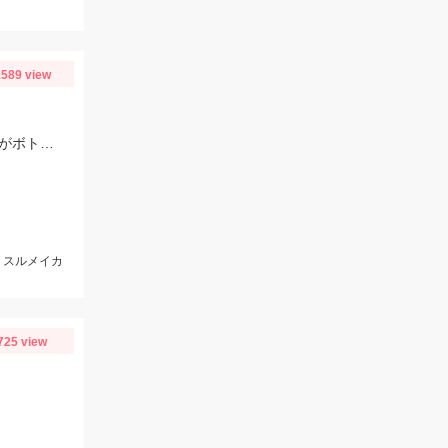
589 view
当日は潮が速くパラシュートアンカーでスッテ20号を使用。棚はバラけていますがボトムが一番反応が良かったです。
m、スルメイカ
725 view