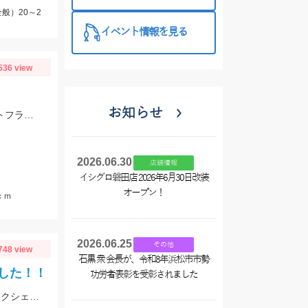
西尾店】
般）20～2
イベント情報を見る
536 view
お知らせ
ジャッカル、マーモさんのガイド釣行！フリックシェイク4.8インチとRVドリフトフライ3インチで釣れました！
2026.06.30
店舗情報
イシグロ磐田店 2026年6月30日改装
オープン！
ｃｍ
2026.06.25
その他
748 view
石黒 衆 会長が、令和8年浜松市市勢
した！！
功労者表彰を受彰されました
アフター回復のバスを狙ってシャローエリアを攻略。RVドリフトフライ、フリックシェイク4.8インチでの釣果でした。