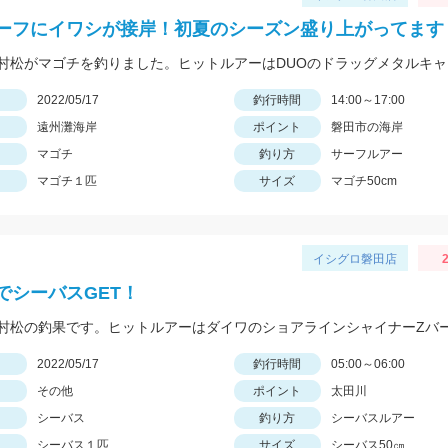
ーフにイワシが接岸！初夏のシーズン盛り上がってます
日
2022/05/17
釣行時間
14:00～17:00
遠州灘海岸
ポイント
磐田市の海岸
マゴチ
釣り方
サーフルアー
マゴチ１匹
サイズ
マゴチ50cm
イシグロ磐田店
2
でシーバスGET！
日
2022/05/17
釣行時間
05:00～06:00
その他
ポイント
太田川
シーバス
釣り方
シーバスルアー
シーバス１匹
サイズ
シーバス50㎝