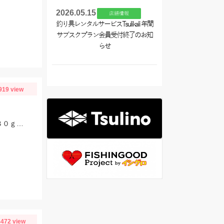
2026.05.15
店舗情報
釣り具レンタルサービスTsulikali 年間
サブスクプラン会員受付終了のお知
らせ
919 view
ヒットジグはディープライナーのスパイV１３０ｇ。タイラバは、なみだまＴＧ８０ｇやビンビン玉１００ｇ等を使用
472 view