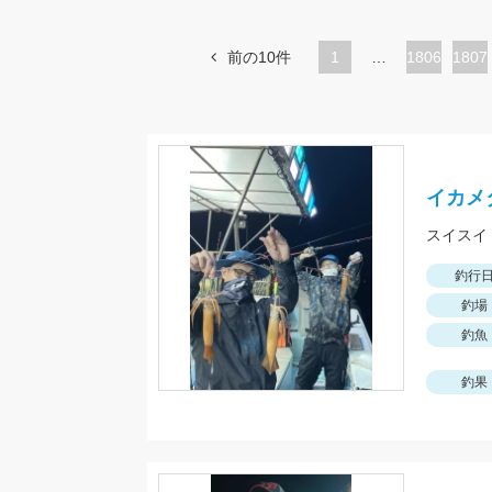
前の10件
1
…
ペ
1806
ペ
1807
ー
ー
ジ
ジ
イカメ
スイスイ
釣行
釣場
釣魚
釣果