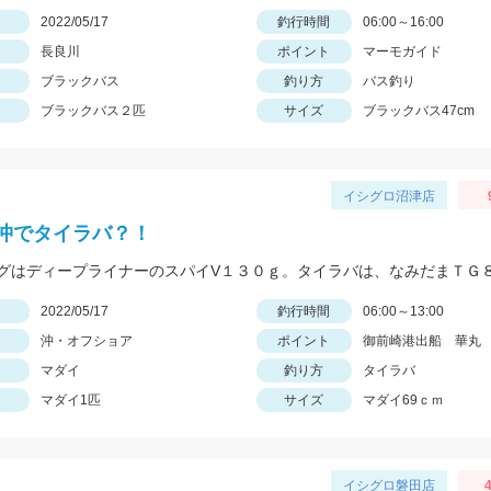
日
2022/05/17
釣行時間
06:00～16:00
長良川
ポイント
マーモガイド
ブラックバス
釣り方
バス釣り
ブラックバス２匹
サイズ
ブラックバス47cm
イシグロ沼津店
沖でタイラバ？！
日
2022/05/17
釣行時間
06:00～13:00
沖・オフショア
ポイント
御前崎港出船 華丸
マダイ
釣り方
タイラバ
マダイ1匹
サイズ
マダイ69ｃｍ
イシグロ磐田店
4