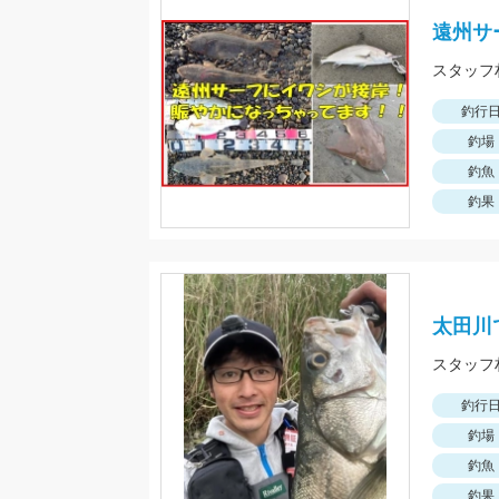
遠州サ
釣行
釣場
釣魚
釣果
太田川
釣行
釣場
釣魚
釣果