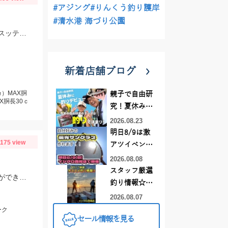
#アジング
#りんくう釣り護岸
#清水港 海づり公園
ボトム付近でのヒットが大半ですのでしっかり誘う為にも硬めの竿がオススメ！スッテは基本色の赤緑・赤黄などの20号がメインです。
新着店舗ブログ
）MAX胴
親子で自由研
X胴長30ｃ
究！夏休みに
釣りデビュー
2026.08.23
明日8/9は激
1175 view
アツイベント
日！！！～オ
2026.08.08
ーダー偏光グ
スタッフ厳選
雨が降っていて休憩しながらの釣りとなりましたが、魚の活性が高く楽しむことができました！Bスパーク2.0ｇのＧマジョーラに反応良かったです。
ラス受注会～
釣り情報☆彡
連休は何釣り
2026.08.07
に行こう
ーク
セール情報を見る
♪【イシグロ