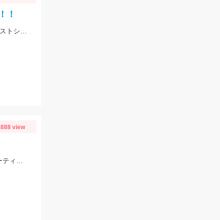
！！
スタッフ村松がマゴチを釣りました。ヒットルアーはDUOのドラッグメタルキャストショット30gのイワシカラー。
888 view
スタッフ村松の釣果です。ヒットルアーはダイワのショアラインシャイナーZバーティス80Sのゴールドカラー。