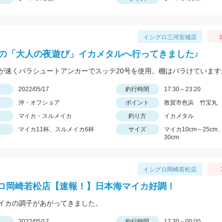
イシグロ三河安城店
1
初の「大人の夜遊び」イカメタルへ行ってきました♪
日
2022/05/17
釣行時間
17:30～23:20
沖・オフショア
ポイント
敦賀市色浜 竹宝丸
マイカ・スルメイカ
釣り方
イカメタル
マイカ11杯、スルメイカ6杯
サイズ
マイカ10cm～25c
30cm
イシグロ岡崎若松店
ロ岡崎若松店【速報！】日本海マイカ好調！
イカの調子があがってきました。
日
2022/05/17
釣行時間
17:30～00:00