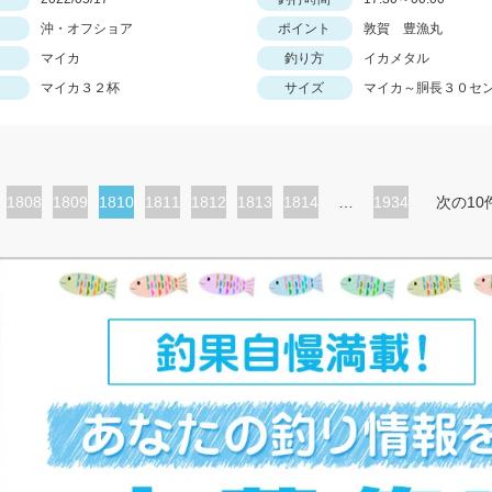
沖・オフショア
ポイント
敦賀 豊漁丸
マイカ
釣り方
イカメタル
マイカ３２杯
サイズ
マイカ～胴長３０セ
ペ
1808
ペ
1809
カ
1810
ペ
1811
ペ
1812
ペ
1813
ペ
1814
…
1934
次の10
ー
ー
レ
ー
ー
ー
ー
ジ
ジ
ン
ジ
ジ
ジ
ジ
ト
ペ
ー
ジ