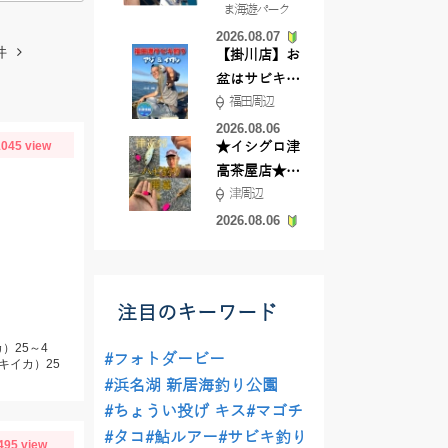
ま海遊パーク
根店
2026.08.07
件
【掛川店】お
盆はサビキ釣
福田周辺
りいきません
か?
2026.08.06
045 view
★イシグロ津
高茶屋店★津
津周辺
近郊ハゼ釣れ
てます！
2026.08.06
注目のキーワード
）25～4
#フォトダービー
キイカ）25
#浜名湖 新居海釣り公園
#ちょうい投げ キス
#マゴチ
#タコ
#鮎ルアー
#サビキ釣り
495 view