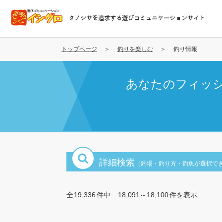
メ
イ
タノシサを追求する遊びコミュニケーションサイト
ン
コ
ン
トップページ
釣りを楽しむ
釣り情報
テ
ン
あなたのフィッ
ツ
に
移
動
詳細検索
（釣場・釣り方・釣魚が選択で
全
19,336
件中
18,091～18,100
件を表示