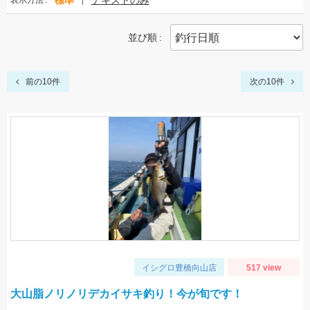
標準
テキストのみ
表示方法
並び順
前の10件
次の10件
イシグロ豊橋向山店
517 view
大山脂ノリノリデカイサキ釣り！今が旬です！