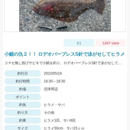
K1
1207 view
小鯖の仇２！！ ロデオバーブレスS針で泳がせしてヒラメ
コマセ無し投げサビキで小鯖を釣り、ロデオバーブレスS針で泳がせしてヒラメゲット。
釣行日
2022/05/18
釣行時間
16:30～18:30
釣場
沼津周辺
ポイント
釣魚
ヒラメ・サバ
釣り方
その他
釣果
ヒラメ1匹、サバ6匹
サイズ
ヒラメ50cm、サバ15ｃｍ