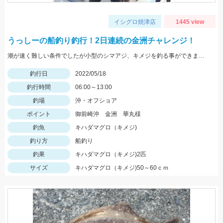
イシグロ焼津店
1445 view
うっしーの船釣り釣行！2日連続の金洲チャレンジ！
潮が速く難しい条件でしたが小型のシマアジ、キメジを釣る事ができました。
釣行日
2022/05/18
釣行時間
06:00～13:00
釣場
沖・オフショア
ポイント
御前崎沖 金洲 華丸様
釣魚
キハダマグロ（キメジ)
釣り方
船釣り
釣果
キハダマグロ（キメジ)2匹
サイズ
キハダマグロ（キメジ)50～60ｃｍ