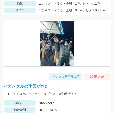
釣果
ニジマス（トラウト全般）1匹、ヒメマス1匹
サイズ
ニジマス（トラウト全般）38cm、ヒメマス22cm
イシグロ三河安城店
1045 view
イカメタルの季節がきたーーー！！
スイスイドロッパーフラッシュブーストが効果大！！
釣行日
2022/05/17
釣行時間
18:00～23:30