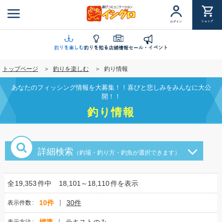
メ
イ
ショップ
ログイン
ン
コ
ン
釣りを楽しむ
釣りを知る
店舗情報
セール・イベント
テ
トップページ
釣りを楽しむ
釣り情報
ン
ツ
あなたのフィッシング情報を大募集！！喜びと悲しみをみんなに大公
に
開！！
移
釣り情報
動
詳細検索
（釣場・釣り方・釣魚が選択できます）
全
19,353
件中
18,101～18,110
件を表示
10件
30件
表示件数