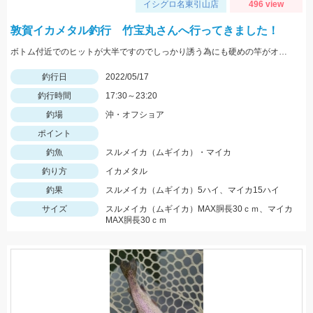
イシグロ名東引山店
496 view
敦賀イカメタル釣行 竹宝丸さんへ行ってきました！
ボトム付近でのヒットが大半ですのでしっかり誘う為にも硬めの竿がオススメ！スッテは基本色の赤緑・赤黄などの20号がメインです。
釣行日
2022/05/17
釣行時間
17:30～23:20
釣場
沖・オフショア
ポイント
釣魚
スルメイカ（ムギイカ）・マイカ
釣り方
イカメタル
釣果
スルメイカ（ムギイカ）5ハイ、マイカ15ハイ
サイズ
スルメイカ（ムギイカ）MAX胴長30ｃｍ、マイカ
MAX胴長30ｃｍ