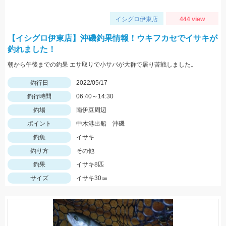
イシグロ伊東店
444 view
【イシグロ伊東店】沖磯釣果情報！ウキフカセでイサキが
釣れました！
朝から午後までの釣果 エサ取りで小サバが大群で居り苦戦しました。
釣行日
2022/05/17
釣行時間
06:40～14:30
釣場
南伊豆周辺
ポイント
中木港出船 沖磯
釣魚
イサキ
釣り方
その他
釣果
イサキ8匹
サイズ
イサキ30㎝