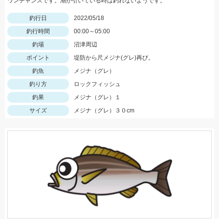
ワンチャンスです。潮が引いている時は釣れないようです。
釣行日
2022/05/18
釣行時間
00:00～05:00
釣場
沼津周辺
ポイント
堤防から尺メジナ(グレ)再び。
釣魚
メジナ（グレ）
釣り方
ロックフィッシュ
釣果
メジナ（グレ）１
サイズ
メジナ（グレ）３０cm