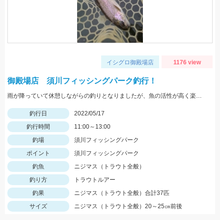
イシグロ御殿場店
1176 view
御殿場店 須川フィッシングパーク釣行！
雨が降っていて休憩しながらの釣りとなりましたが、魚の活性が高く楽しむことができました！Bスパーク2.0ｇのＧマジョーラに反応良かったです。
釣行日
2022/05/17
釣行時間
11:00～13:00
釣場
須川フィッシングパーク
ポイント
須川フィッシングパーク
釣魚
ニジマス（トラウト全般）
釣り方
トラウトルアー
釣果
ニジマス（トラウト全般）合計37匹
サイズ
ニジマス（トラウト全般）20～25㎝前後