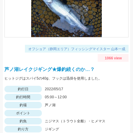
オフショア（静岡エリア）フィッシングマイスター 山本一成
1066 view
芦ノ湖レイクジギング★爆釣続くのか…？
ヒットジグはスパイ5の40g、フックは迅掛を使用しました。
釣行日
2022/05/17
釣行時間
05:00～12:00
釣場
芦ノ湖
ポイント
釣魚
ニジマス（トラウト全般）・ヒメマス
釣り方
ジギング