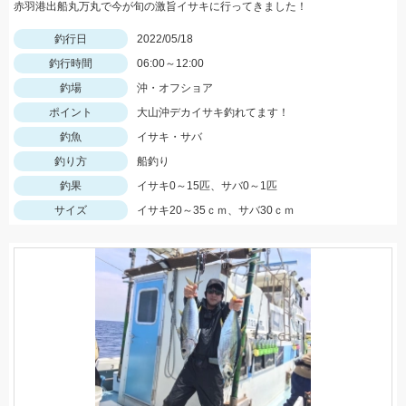
赤羽港出船丸万丸で今が旬の激旨イサキに行ってきました！
釣行日
2022/05/18
釣行時間
06:00～12:00
釣場
沖・オフショア
ポイント
大山沖デカイサキ釣れてます！
釣魚
イサキ・サバ
釣り方
船釣り
釣果
イサキ0～15匹、サバ0～1匹
サイズ
イサキ20～35ｃｍ、サバ30ｃｍ