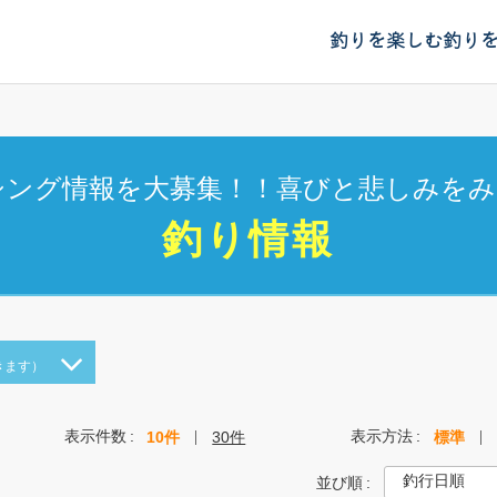
釣りを楽しむ
釣り
シング情報を大募集！！喜びと悲しみをみ
釣り情報
きます）
表示件数
表示方法
10件
30件
標準
並び順