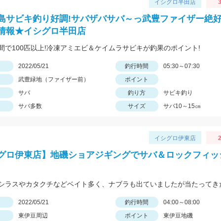
イシグロ半田店
3
島サビキ釣り好調!サバザバサバ～っ武豊ファイザー絶好
情報★イシグロ半田店
間で100匹以上!冷凍アミエビ＆ケイムラサビキが釣果のポイント!
日
2022/05/21
釣行時間
05:30～07:30
武豊緑地（ファイザー前）
ポイント
サバ
釣り方
サビキ釣り
サバ多数
サイズ
サバ10～15㎝
イシグロ伊東店
2
グロ伊東店】地磯ショアジギングでサバ＆ロックフィッ
日
2022/05/21
釣行時間
04:00～08:00
東伊豆周辺
ポイント
東伊豆地磯