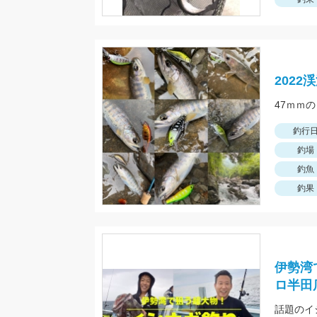
202
47ｍｍ
釣行
釣場
釣魚
釣果
伊勢湾
ロ半田
話題のイ