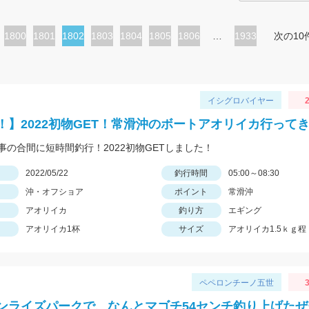
ペ
1800
ペ
1801
カ
1802
ペ
1803
ペ
1804
ペ
1805
ペ
1806
…
1933
次の10
ー
ー
レ
ー
ー
ー
ー
ジ
ジ
ン
ジ
ジ
ジ
ジ
ト
イシグロバイヤー
2
ペ
！】2022初物GET！常滑沖のボートアオリイカ行って
ー
事の合間に短時間釣行！2022初物GETしました！
ジ
日
2022/05/22
釣行時間
05:00～08:30
沖・オフショア
ポイント
常滑沖
アオリイカ
釣り方
エギング
アオリイカ1杯
サイズ
アオリイカ1.5ｋｇ程
ペペロンチーノ五世
3
ンライズパークで、なんとマゴチ54センチ釣り上げたぜー