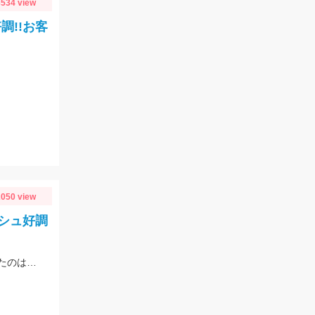
534 view
調!!お客
050 view
シュ好調
朝イチにシラスやカタクチなどベイト多く、ナブラも出ていましたが当たってきたのはサバでした。