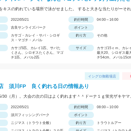
日
2022/05/21
釣行時間
04:00～16:00
吉良サンライズパーク
ポイント
カサゴ・カレイ・サバ・シロギ
釣り方
その他
ス・マゴチ・メバル
カサゴ5匹、カレイ1匹、サバた
サイズ
カサゴ15ｃｍ、カレイ
くさん、シロギスたくさん、マゴ
最大20、シロギス最
チ1匹、メバル2匹
チ54cm、メバル15c
イシグロ御殿場店
店 須川FP 良く釣れる日の情報あり
日
2022/05/21
釣行時間
08:00～10:00
須川フィッシングパーク
ポイント
ニジマス（トラウト全般）
釣り方
トラウトルアー
ニジマス（トラウト全般）２０匹
サイズ
ニジマス（トラウト全般