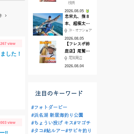
桟橋
絶好調!キスや
2026.08.05
ハゼが簡単に
件
忠栄丸、指８
釣れますよ💛
本、超極太ド
沖・オフショア
ラゴン登場！
2026.08.05
267 view
【フレスポ鈴
鹿店】尾鷲方
きました！
尾鷲周辺
面にて夏イカ
エギング!!
2026.08.04
注目のキーワード
#フォトダービー
#浜名湖 新居海釣り公園
003 view
#ちょうい投げ キス
#マゴチ
#タコ
#鮎ルアー
#サビキ釣り
‼️