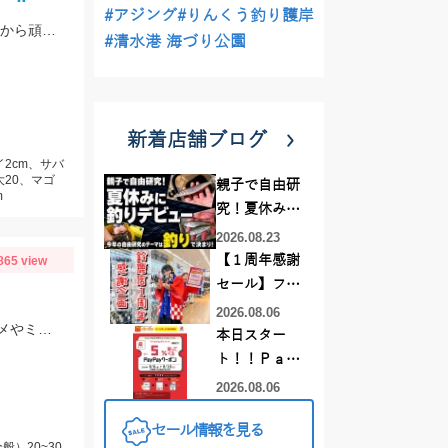
#アジング
#りんくう釣り護岸
釣った鯖をキスの釣れている場所で泳がせました。 すると大きな当たりがーそれから頑張って釣り上げました。
#清水港 海づり公園
新着店舗ブログ
2cm、サバ
大20、マゴ
親子で自由研
m
究！夏休みに
釣りデビュー
2026.08.23
【１周年感謝
865 view
セール】フレ
スポ鈴鹿店！
2026.08.06
爆釣予報5/30（月）。大会の次の日はよく釣れます＾＾ドーナ１ｇ蛍光ザキヤマメやミノーなどがオススメ。
オススメ竿 リ
本日スター
ールをご紹介
ト！！Ｐａｙ
❤買うなら今
Ｐａｙクーポ
2026.08.06
がお得です！
ンでお得にお
セール情報を見る
買い物しちゃ
）20~30