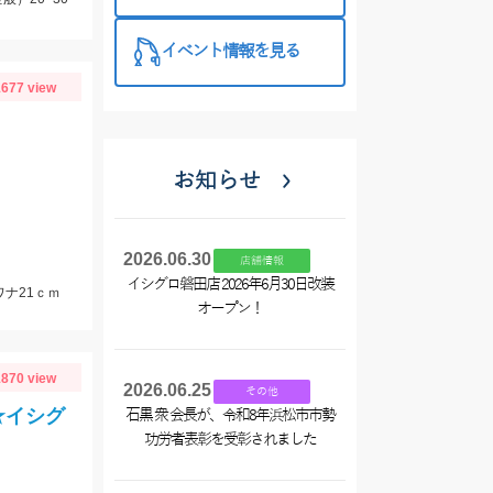
いましょ
う！！！
イベント情報を見る
677 view
お知らせ
2026.06.30
店舗情報
イシグロ磐田店 2026年6月30日改装
ワナ21ｃｍ
オープン！
870 view
2026.06.25
その他
★イシグ
石黒 衆 会長が、令和8年浜松市市勢
功労者表彰を受彰されました