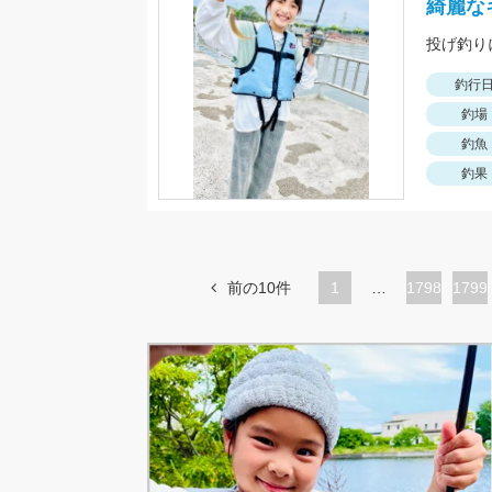
綺麗な
投げ釣り
釣行
釣場
釣魚
釣果
前の10件
1
…
ペ
1798
ペ
1799
ー
ー
ジ
ジ