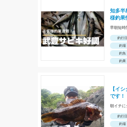
知多半
様釣果
早朝短時
釣行
釣場
釣魚
釣果
【イシ
です！
釣行
釣場