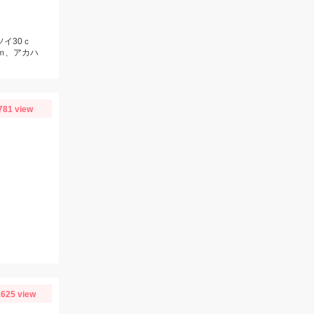
ソイ30ｃ
ｃｍ、アカハ
781 view
り
625 view