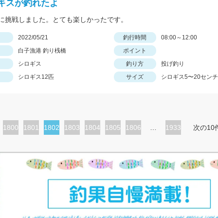
キスが釣れたよ
に挑戦しました。とても楽しかったです。
日
2022/05/21
釣行時間
08:00～12:00
白子漁港 釣り桟橋
ポイント
シロギス
釣り方
投げ釣り
シロギス12匹
サイズ
シロギス5〜20センチ
ペ
1800
ペ
1801
カ
1802
ペ
1803
ペ
1804
ペ
1805
ペ
1806
…
1933
次の10
ー
ー
レ
ー
ー
ー
ー
ジ
ジ
ン
ジ
ジ
ジ
ジ
ト
ペ
ー
ジ