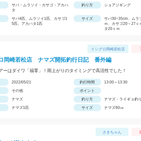
サバ・ムラソイ・カサゴ・アカハ
釣り方
ショアジギング
タ
サバ4匹、ムラソイ1匹、カサゴ1
サイズ
サバ30~35cm、ムラ
5匹、アカハタ1匹
ｍ、カサゴ20～27
タ20ｃｍ
イシグロ岡崎若松店
ロ岡崎若松店 ナマズ開拓釣行日記 番外編
アーはダイワ「福零」！雨上がりのタイミングで高活性でした！
日
2022/05/21
釣行時間
13:00～13:30
その他
ポイント
ナマズ
釣り方
ナマズ・ライギョ釣
ナマズ1匹
サイズ
ナマズ60㎝
さきちゃん
1