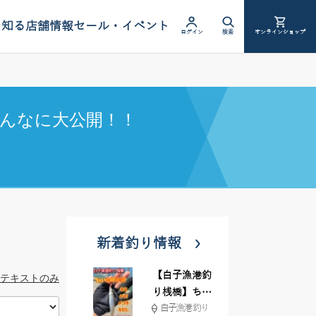
を知る
店舗情報
セール・イベント
ログイン
検索
オンラインショップ
んなに大公開！！
新着釣り情報
【白子漁港釣
テキストのみ
り桟橋】ちょ
白子漁港 釣り
い投げ釣りが