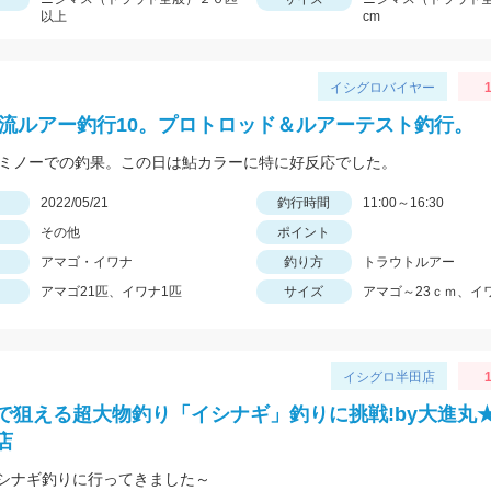
以上
cm
イシグロバイヤー
1
2渓流ルアー釣行10。プロトロッド＆ルアーテスト釣行。
のミノーでの釣果。この日は鮎カラーに特に好反応でした。
日
2022/05/21
釣行時間
11:00～16:30
その他
ポイント
アマゴ・イワナ
釣り方
トラウトルアー
アマゴ21匹、イワナ1匹
サイズ
アマゴ～23ｃｍ、イ
イシグロ半田店
1
で狙える超大物釣り「イシナギ」釣りに挑戦!by大進丸
店
シナギ釣りに行ってきました～