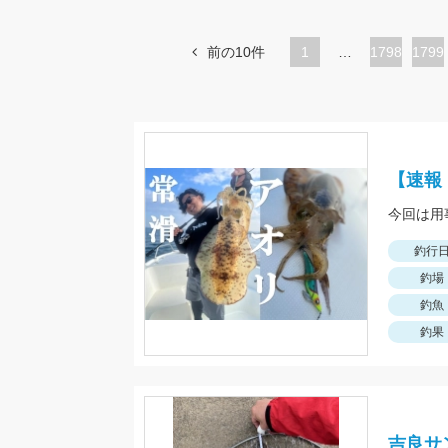
前の10件
1
…
ペ
1798
ペ
1799
ー
ー
ジ
ジ
【速報
今回は用
釣行
釣場
釣魚
釣果
吉良サ