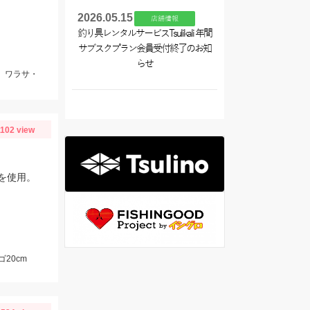
2026.05.15
店舗情報
釣り具レンタルサービスTsulikali 年間
サブスクプラン会員受付終了のお知
らせ
ロ、ワラサ・
1102 view
を使用。
20cm