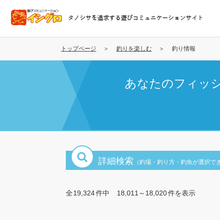
メ
イ
タノシサを追求する遊びコミュニケーションサイト
ン
コ
ン
トップページ
釣りを楽しむ
釣り情報
テ
ン
あなたのフィッ
ツ
に
移
動
詳細検索
（釣場・釣り方・釣魚が選択で
全
19,324
件中
18,011～18,020
件を表示