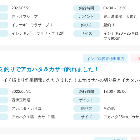
日
2022/05/21
釣行時間
04:30～13:30
沖・オフショア
ポイント
豊浜港出船 大進丸
イシナギ・ワラサ・ブリ
釣り方
船釣り
イシナギ5匹、ワラサ・ブリ2匹
サイズ
イシナギ20～25キ
ブリ90cm
イシグロ駿東柿田川店
ミ釣りでアカハタ＆カサゴ釣れました！
ーイチ様より釣果情報いただきました！エサはサバの切り身とイカタン
日
2022/05/21
釣行時間
18:00～05:00
西伊豆周辺
ポイント
アカハタ・カサゴ
釣り方
その他
アカハタ１匹、カサゴ1匹
サイズ
アカハタ25cm、カサゴ