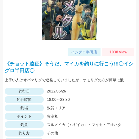
イシグロ半田店
1038 view
《チョット遠征》そうだ、マイカを釣りに行こう!!!〇イシ
グロ半田店〇
上手い人はオバマリグで連発していましたが、オモリグの方が簡単に数を伸ばすことが出来ました!! オモリグ×スイスイドロッパーが大当たり!!
釣行日
2022/05/26
釣行時間
18:00～23:30
釣場
敦賀エリア
ポイント
豊漁丸
釣魚
スルメイカ（ムギイカ）・マイカ・アオハタ
釣り方
その他