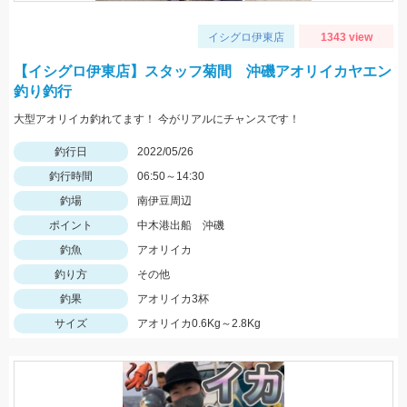
イシグロ伊東店
1343 view
【イシグロ伊東店】スタッフ菊間 沖磯アオリイカヤエン
釣り釣行
大型アオリイカ釣れてます！ 今がリアルにチャンスです！
釣行日
2022/05/26
釣行時間
06:50～14:30
釣場
南伊豆周辺
ポイント
中木港出船 沖磯
釣魚
アオリイカ
釣り方
その他
釣果
アオリイカ3杯
サイズ
アオリイカ0.6Kg～2.8Kg