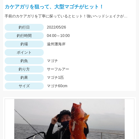
カケアガリを狙って、大型マゴチがヒット！
手前のカケアガリを丁寧に探っているとヒット！強いヘッドシェイクがたまりません！
釣行日
2022/05/26
釣行時間
04:00～10:00
釣場
遠州灘海岸
ポイント
釣魚
マゴチ
釣り方
サーフルアー
釣果
マゴチ1匹
サイズ
マゴチ60cm