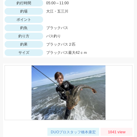
釣行時間
05:00～11:00
釣場
大江・五三川
ポイント
釣魚
ブラックバス
釣り方
バス釣り
釣果
ブラックバス２匹
サイズ
ブラックバス最大42ｃｍ
DUOプロスタッフ橋本康宏
1041 view