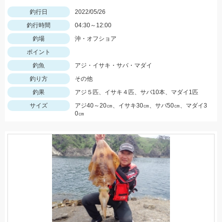
釣行日
2022/05/26
釣行時間
04:30～12:00
釣場
沖・オフショア
ポイント
釣魚
アジ・イサキ・サバ・マダイ
釣り方
その他
釣果
アジ５匹、イサキ４匹、サバ10本、マダイ1匹
サイズ
アジ40～20㎝、イサキ30㎝、サバ50㎝、マダイ3
0㎝