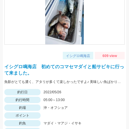
イシグロ鳴海店
609 view
イシグロ鳴海店 初めてのコマセマダイと船サビキに行っ
て来ました。
魚影がとても濃く、アタリが多くて楽しかったですよ♪ 美味しい魚ばかり釣れました♪
釣行日
2022/05/26
釣行時間
05:00～13:00
釣場
沖・オフショア
ポイント
釣魚
マダイ・マアジ・イサキ