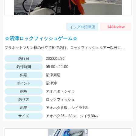
イシグロ沼津店
1404 view
☆沼津ロックフィッシュゲーム☆
プラネットマリン様の仕立て船で釣行。ロックフィッシュルアー以外にもテンヤやジグ、キャスティングなどその場に応じて色々な釣りが出来ました。
釣行日
2022/05/26
釣行時間
05:00～11:00
釣場
沼津周辺
ポイント
沼津沖
釣魚
アオハタ・シイラ
釣り方
ロックフィッシュ
釣果
アオハタ多数、シイラ1匹
サイズ
アオハタ25～38㎝、シイラ80㎝