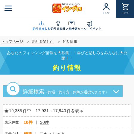
メ
イ
ショップ
ログイン
ン
コ
ン
釣りを楽しむ
釣りを知る
店舗情報
セール・イベント
テ
トップページ
釣りを楽しむ
釣り情報
ン
ツ
あなたのフィッシング情報を大募集！！喜びと悲しみをみんなに大公
に
開！！
移
釣り情報
動
詳細検索
（釣場・釣り方・釣魚が選択できます）
全
19,335
件中
17,931～17,940
件を表示
10件
30件
表示件数