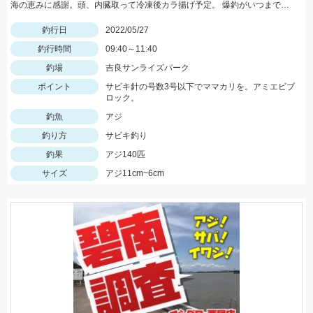
海の恵みに感謝。頭、内臓取って冷凍後カラ揚げ予定。 爆釣がいつまで続くか見守りたい。
釣行日
2022/05/27
釣行時間
09:40～11:40
釣場
吉良サンライズパーク
ポイント
サビキ針の号数3号以下でママカリを。アミエビブ
ロック。
釣魚
アジ
釣り方
サビキ釣り
釣果
アジ140匹
サイズ
アジ11cm~6cm