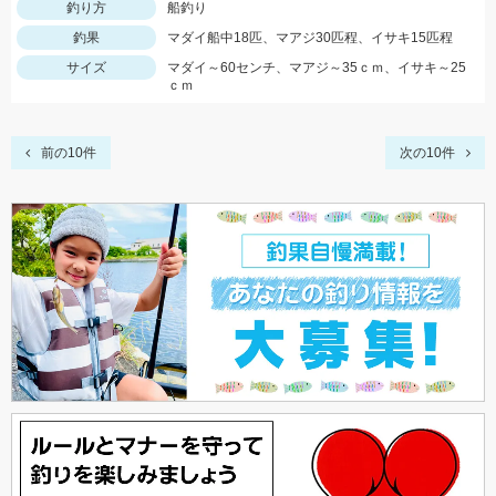
釣り方
船釣り
釣果
マダイ船中18匹、マアジ30匹程、イサキ15匹程
サイズ
マダイ～60センチ、マアジ～35ｃｍ、イサキ～25
ｃｍ
前の10件
次の10件