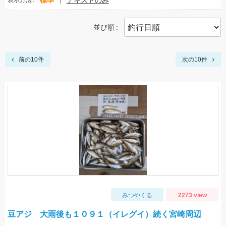
標準
テキストのみ
表示方法
並び順
前の10件
次の10件
みつやくる
2273 view
豆アジ 大雨後も１０９１（イレグイ）続く宮崎周辺