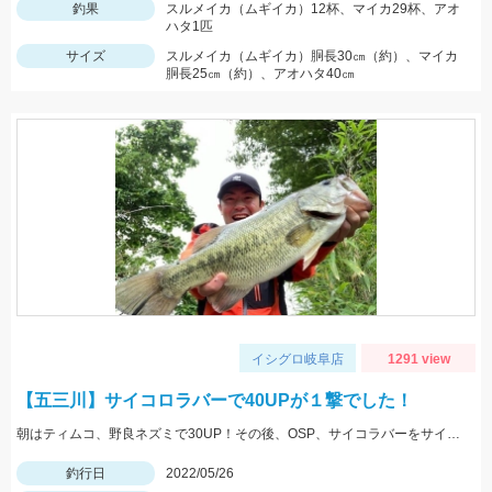
釣果
スルメイカ（ムギイカ）12杯、マイカ29杯、アオ
ハタ1匹
サイズ
スルメイカ（ムギイカ）胴長30㎝（約）、マイカ
胴長25㎝（約）、アオハタ40㎝
イシグロ岐阜店
1291 view
【五三川】サイコロラバーで40UPが１撃でした！
朝はティムコ、野良ネズミで30UP！その後、OSP、サイコラバーをサイトで使い、40UPをGETしました！
釣行日
2022/05/26