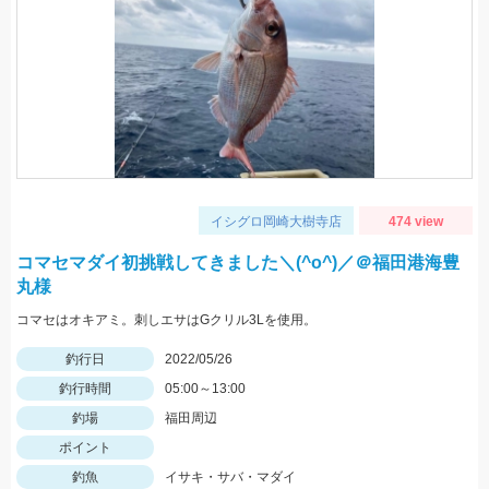
イシグロ岡崎大樹寺店
474 view
コマセマダイ初挑戦してきました＼(^o^)／＠福田港海豊
丸様
コマセはオキアミ。刺しエサはGクリル3Lを使用。
釣行日
2022/05/26
釣行時間
05:00～13:00
釣場
福田周辺
ポイント
釣魚
イサキ・サバ・マダイ