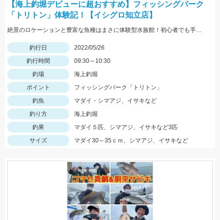
【海上釣堀デビューに超おすすめ】フィッシングパーク
「トリトン」体験記！【イシグロ知立店】
絶景のロケーションと豊富な魚種はまさに体験型水族館！初心者でも手軽に釣れますよ！
釣行日
2022/05/26
釣行時間
09:30～10:30
釣場
海上釣堀
ポイント
フィッシングパーク「トリトン」
釣魚
マダイ・シマアジ、イサキなど
釣り方
海上釣堀
釣果
マダイ５匹、シマアジ、イサキなど3匹
サイズ
マダイ30～35ｃｍ、シマアジ、イサキなど