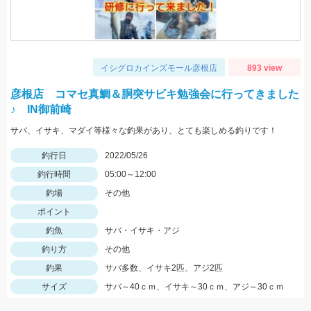
イシグロカインズモール彦根店
893 view
彦根店 コマセ真鯛＆胴突サビキ勉強会に行ってきました
♪ IN御前崎
サバ、イサキ、マダイ等様々な釣果があり、とても楽しめる釣りです！
釣行日
2022/05/26
釣行時間
05:00～12:00
釣場
その他
ポイント
釣魚
サバ・イサキ・アジ
釣り方
その他
釣果
サバ多数、イサキ2匹、アジ2匹
サイズ
サバ～40ｃｍ、イサキ～30ｃｍ、アジ～30ｃｍ