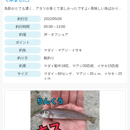
魚影がとても濃く、アタリが多くて楽しかったですよ♪ 美味しい魚ばかり釣れました♪
釣行日
2022/05/26
釣行時間
05:00～13:00
釣場
沖・オフショア
ポイント
釣魚
マダイ・マアジ・イサキ
釣り方
船釣り
釣果
マダイ船中18匹、マアジ30匹程、イサキ15匹程
サイズ
マダイ～60センチ、マアジ～35ｃｍ、イサキ～25
ｃｍ