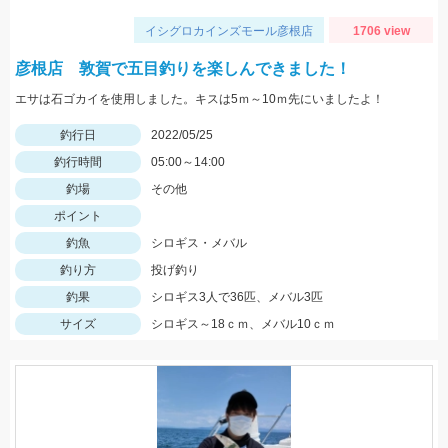
イシグロカインズモール彦根店
1706 view
彦根店 敦賀で五目釣りを楽しんできました！
エサは石ゴカイを使用しました。キスは5ｍ～10ｍ先にいましたよ！
釣行日
2022/05/25
釣行時間
05:00～14:00
釣場
その他
ポイント
釣魚
シロギス・メバル
釣り方
投げ釣り
釣果
シロギス3人で36匹、メバル3匹
サイズ
シロギス～18ｃｍ、メバル10ｃｍ