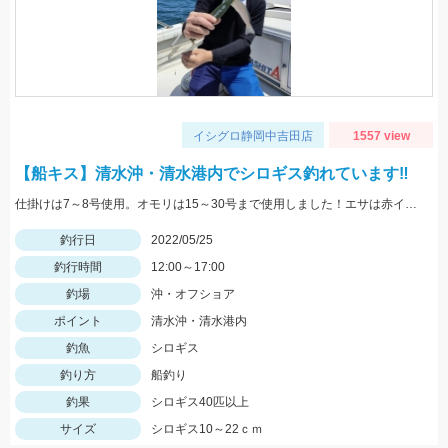
イシグロ静岡中吉田店
1557 view
【船キス】清水沖・清水港内でシロギス釣れています‼
仕掛けは7～8号使用。オモリは15～30号まで使用しました！エサは赤イソメがオススメです！
釣行日
2022/05/25
釣行時間
12:00～17:00
釣場
沖・オフショア
ポイント
清水沖・清水港内
釣魚
シロギス
釣り方
船釣り
釣果
シロギス40匹以上
サイズ
シロギス10～22ｃｍ