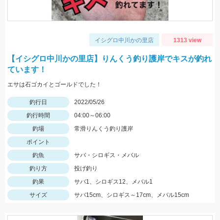
イシグロ中川かの里店
1313 view
【イシグロ中川かの里店】りんくう釣り護岸でキスが釣れ
ています！
エサは石ゴカイとゴールドでした！
釣行日
2022/05/26
釣行時間
04:00～06:00
釣場
常滑りんくう釣り護岸
ポイント
釣魚
サバ・シロギス・メバル
釣り方
投げ釣り
釣果
サバ1、シロギス12、メバル1
サイズ
サバ15cm、シロギス～17cm、メバル15cm