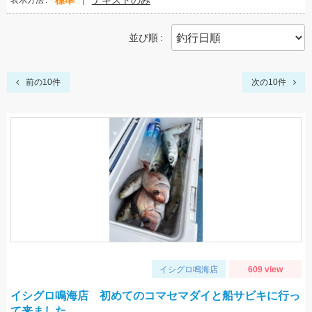
標準
テキストのみ
表示方法
並び順
前の10件
次の10件
イシグロ鳴海店
609 view
イシグロ鳴海店 初めてのコマセマダイと船サビキに行っ
て来ました。