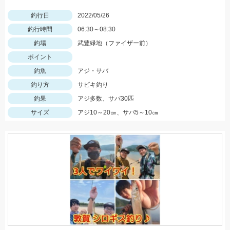
釣行日
2022/05/26
釣行時間
06:30～08:30
釣場
武豊緑地（ファイザー前）
ポイント
釣魚
アジ・サバ
釣り方
サビキ釣り
釣果
アジ多数、サバ30匹
サイズ
アジ10～20㎝、サバ5～10㎝