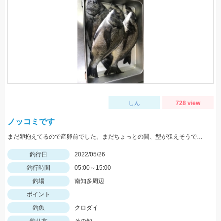
しん
728 view
ノッコミです
まだ卵抱えてるので産卵前でした。まだちょっとの間、型が狙えそうです。
釣行日
2022/05/26
釣行時間
05:00～15:00
釣場
南知多周辺
ポイント
釣魚
クロダイ