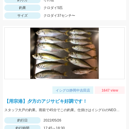
釣り方
その他
釣果
クロダイ5匹
サイズ
クロダイ37センチ〜
イシグロ静岡中吉田店
1647 view
【用宗港】夕方のアジサビキ好調です！
スタッフ大戸の釣果。雨前で45分でこの釣果。仕掛けはイシグロのNEO 豆アジマッチ２号にて。
釣行日
2022/05/26
釣行時間
17:45～18:30