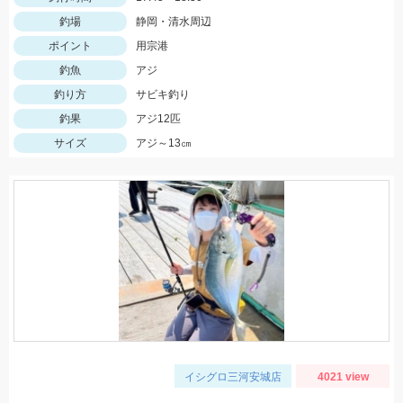
釣場
静岡・清水周辺
ポイント
用宗港
釣魚
アジ
釣り方
サビキ釣り
釣果
アジ12匹
サイズ
アジ～13㎝
イシグロ三河安城店
4021 view