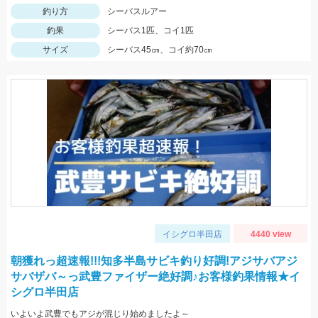
釣り方
シーバスルアー
釣果
シーバス1匹、コイ1匹
サイズ
シーバス45㎝、コイ約70㎝
イシグロ半田店
4440 view
朝獲れっ超速報!!!知多半島サビキ釣り好調!アジサバアジ
サバザバ～っ武豊ファイザー絶好調♪お客様釣果情報★イ
シグロ半田店
いよいよ武豊でもアジが混じり始めましたよ～