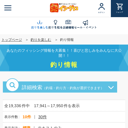
メ
イ
ショップ
ログイン
ン
コ
ン
釣りを楽しむ
釣りを知る
店舗情報
セール・イベント
テ
トップページ
釣りを楽しむ
釣り情報
ン
ツ
あなたのフィッシング情報を大募集！！喜びと悲しみをみんなに大公
に
開！！
移
釣り情報
動
詳細検索
（釣場・釣り方・釣魚が選択できます）
全
19,336
件中
17,941～17,950
件を表示
10件
30件
表示件数