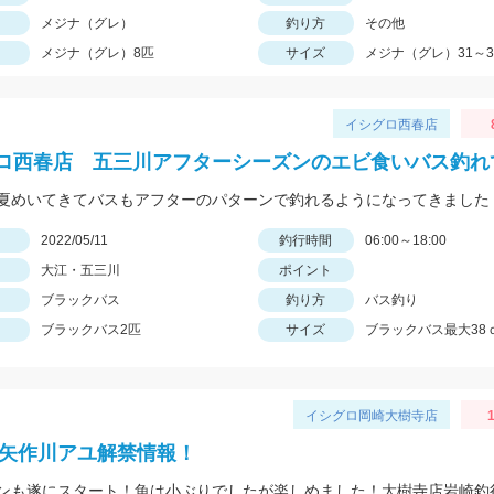
メジナ（グレ）
釣り方
その他
メジナ（グレ）8匹
サイズ
メジナ（グレ）31～3
イシグロ西春店
ロ西春店 五三川アフターシーズンのエビ食いバス釣れ
日
2022/05/11
釣行時間
06:00～18:00
大江・五三川
ポイント
ブラックバス
釣り方
バス釣り
ブラックバス2匹
サイズ
ブラックバス最大38
イシグロ岡崎大樹寺店
1
2年矢作川アユ解禁情報！
ンも遂にスタート！魚は小ぶりでしたが楽しめました！大樹寺店岩崎釣