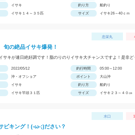
イサキ
釣り方
船釣り
イサキ１４～３５匹
サイズ
イサキ26～40ｃｍ
忠栄丸
、旬の絶品イサキ爆発！
イサキが連日絶好調です！脂のりのりイサキ大チャンスですよ！是非ど
日
2022/05/12
釣行時間
05:00～12:00
沖・オフショア
ポイント
大山沖
イサキ
釣り方
船釣り
イサキ竿頭３１匹
サイズ
イサキ２３～４０㎝
水口
1
ビキング！(-ω-;)ださい？