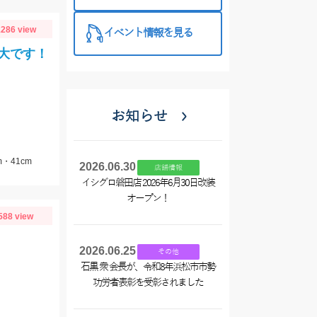
❤買うなら今
がお得です！
286 view
イベント情報を見る
大です！
お知らせ
・41cm
2026.06.30
店舗情報
イシグロ磐田店 2026年6月30日改装
オープン！
588 view
2026.06.25
その他
石黒 衆 会長が、令和8年浜松市市勢
功労者表彰を受彰されました