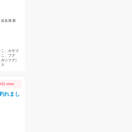
浜名湖 新
そこ、カサゴ
そこ、フグ
ヒガンフグ）
イス
541 view
釣れまし