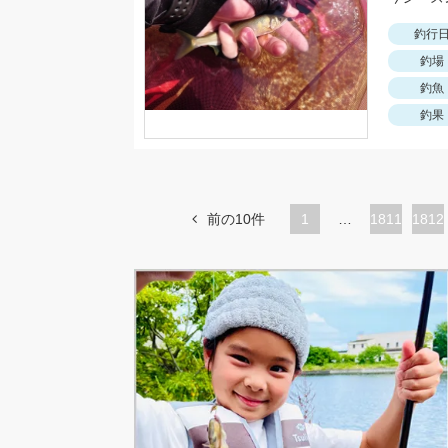
釣行
釣場
釣魚
釣果
前の10件
1
…
ペ
1811
ペ
1812
ー
ー
ジ
ジ