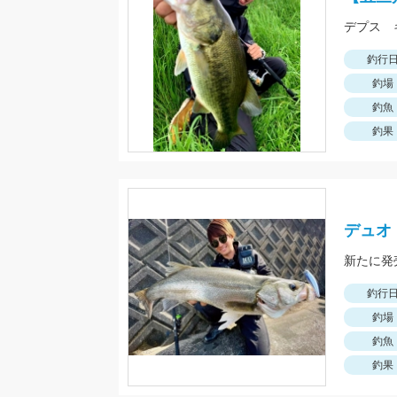
デプス 
釣行
釣場
釣魚
釣果
デュオ・
新たに発
釣行
釣場
釣魚
釣果