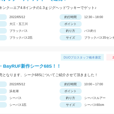
キンク―エア4.8インチの1.3ｇジグヘッドワッキーでゲット♪
日
2022/05/12
釣行時間
12:30～18:00
大江・五三川
ポイント
ブラックバス
釣り方
バス釣り
ブラックバス2匹
サイズ
ブラックバス35セン
DUOプロスタッフ橋本康宏
2
BayRUF新作シーク68S！！
売となります、シーク68Sについてご紹介させて頂きました！
日
2022/05/12
釣行時間
10:00～17:00
浜名湖
ポイント
シーバス
釣り方
シーバスルアー
シーバス1匹
サイズ
シーバス60cm