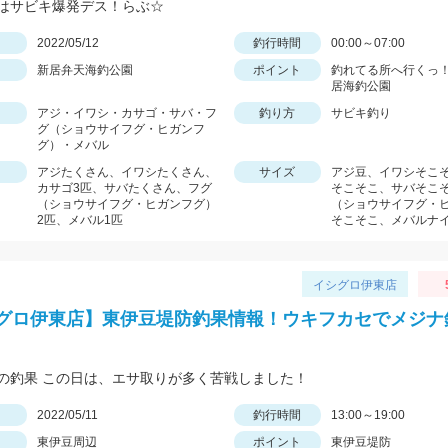
はサビキ爆発デス！らぶ☆
日
2022/05/12
釣行時間
00:00～07:00
新居弁天海釣公園
ポイント
釣れてる所へ行くっ！
居海釣公園
アジ・イワシ・カサゴ・サバ・フ
釣り方
サビキ釣り
グ（ショウサイフグ・ヒガンフ
グ）・メバル
アジたくさん、イワシたくさん、
サイズ
アジ豆、イワシそこ
カサゴ3匹、サバたくさん、フグ
そこそこ、サバそこ
（ショウサイフグ・ヒガンフグ）
（ショウサイフグ・
2匹、メバル1匹
そこそこ、メバルナ
イシグロ伊東店
グロ伊東店】東伊豆堤防釣果情報！ウキフカセでメジナ
の釣果 この日は、エサ取りが多く苦戦しました！
日
2022/05/11
釣行時間
13:00～19:00
東伊豆周辺
ポイント
東伊豆堤防