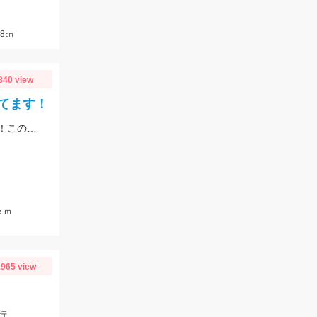
8㎝
840 view
てます！
季節は初夏めいてきてバスもアフターのパターンで釣れるようになってきました！この時期の鉄板はエビパターン！ヤマセンコ―や沈み蟲、MPSのノーシンカーが効果バツグンですよ！
ｃｍ
965 view
行