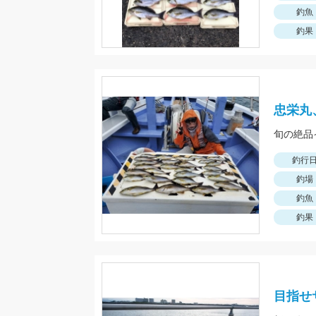
釣魚
釣果
忠栄丸
旬の絶品
釣行
釣場
釣魚
釣果
目指せサ