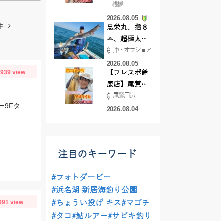
桟橋
絶好調!キスや
2026.08.05
ハゼが簡単に
件
忠栄丸、指８
釣れますよ💛
本、超極太ド
沖・オフショア
ラゴン登場！
2026.08.05
939 view
【フレスポ鈴
鹿店】尾鷲方
尾鷲周辺
面にて夏イカ
スタッフ村松の釣果です。ヒットルアーはジップベイツのザブラ・システムミノー9Fタイダルにて！
エギング!!
2026.08.04
注目のキーワード
#フォトダービー
#浜名湖 新居海釣り公園
991 view
#ちょうい投げ キス
#マゴチ
#タコ
#鮎ルアー
#サビキ釣り