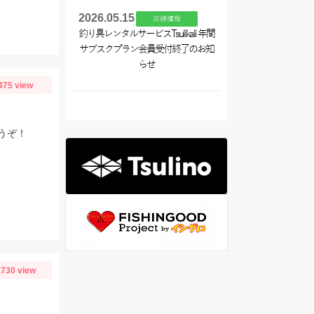
2026.05.15
店舗情報
釣り具レンタルサービスTsulikali 年間
サブスクプラン会員受付終了のお知
らせ
475 view
うぞ！
730 view