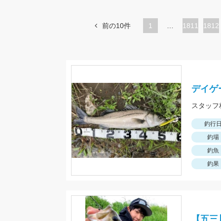
前の10件
1
…
ペ
1811
ペ
1812
ー
ー
ジ
ジ
デイゲ
釣行
釣場
釣魚
釣果
【五三