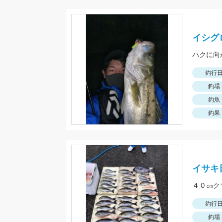
イシグ
ハクに向
釣行
釣場
釣魚
釣果
イサキ
４０㎝ク
釣行
釣場