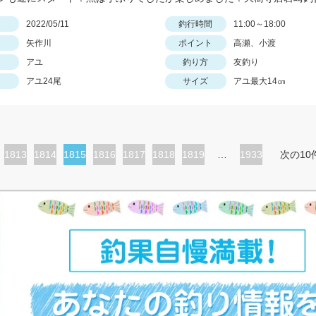
日
2022/05/11
釣行時間
11:00～18:00
矢作川
ポイント
高瀬、小渡
アユ
釣り方
友釣り
アユ24尾
サイズ
アユ最大14㎝
ペ
1813
ペ
1814
カ
1815
ペ
1816
ペ
1817
ペ
1818
ペ
1819
…
1933
次の10
ー
ー
レ
ー
ー
ー
ー
ジ
ジ
ン
ジ
ジ
ジ
ジ
ト
ペ
ー
ジ