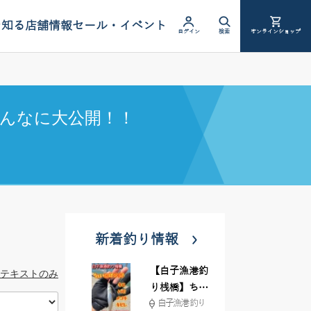
を知る
店舗情報
セール・イベント
ログイン
検索
オンラインショップ
んなに大公開！！
新着釣り情報
【白子漁港釣
テキストのみ
り桟橋】ちょ
白子漁港 釣り
い投げ釣りが