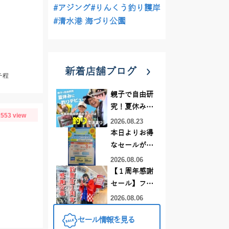
#アジング
#りんくう釣り護岸
#清水港 海づり公園
新着店舗ブログ
チ程
親子で自由研
究！夏休みに
553 view
釣りデビュー
2026.08.23
本日よりお得
なセールがス
タート!!
2026.08.06
【１周年感謝
セール】フレ
スポ鈴鹿店！
2026.08.06
オススメ竿 リ
セール情報を見る
ールをご紹介