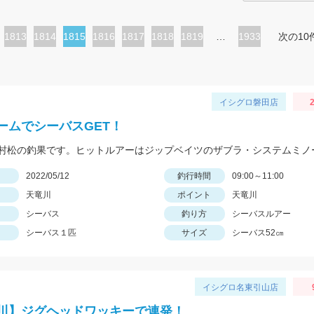
ペ
1813
ペ
1814
カ
1815
ペ
1816
ペ
1817
ペ
1818
ペ
1819
…
1933
次の10
ー
ー
レ
ー
ー
ー
ー
ジ
ジ
ン
ジ
ジ
ジ
ジ
ト
イシグロ磐田店
2
ペ
ームでシーバスGET！
ー
ジ
日
2022/05/12
釣行時間
09:00～11:00
天竜川
ポイント
天竜川
シーバス
釣り方
シーバスルアー
シーバス１匹
サイズ
シーバス52㎝
イシグロ名東引山店
川】ジグヘッドワッキーで連発！