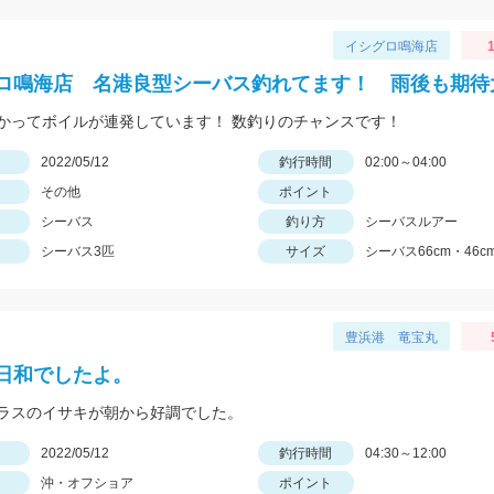
イシグロ鳴海店
1
ロ鳴海店 名港良型シーバス釣れてます！ 雨後も期待
かってボイルが連発しています！ 数釣りのチャンスです！
日
2022/05/12
釣行時間
02:00～04:00
その他
ポイント
シーバス
釣り方
シーバスルアー
シーバス3匹
サイズ
シーバス66cm・46cm
豊浜港 竜宝丸
日和でしたよ。
ラスのイサキが朝から好調でした。
日
2022/05/12
釣行時間
04:30～12:00
沖・オフショア
ポイント