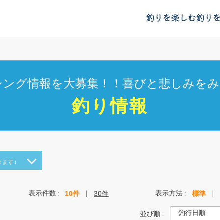
釣りを楽しむ
釣り
シング情報を大募集！！喜びと悲しみをみ
釣り情報
きます）
表示件数
表示方法
10件
30件
標準
並び順