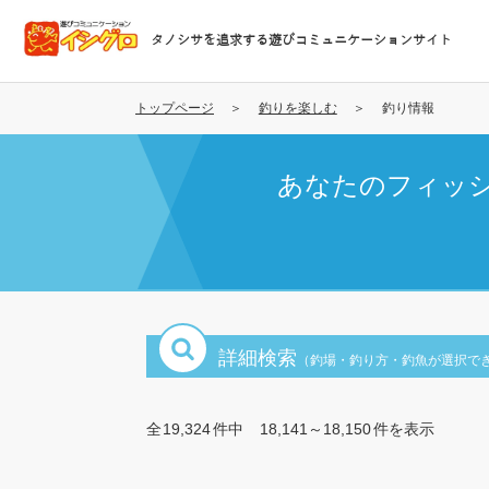
メ
イ
タノシサを追求する遊びコミュニケーションサイト
ン
コ
ン
トップページ
釣りを楽しむ
釣り情報
テ
ン
あなたのフィッ
ツ
に
移
動
詳細検索
（釣場・釣り方・釣魚が選択で
全
19,324
件中
18,141～18,150
件を表示