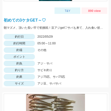
T&Y
890 view
初めての3ケタGET～♡
朝マズメ、頂いた長い竿で初挑戦！豆アジget♡サバも来て、入れ食い状態最高～！(笑) サイズ小さいから調理大変ですｗｗｗ
釣行日
2022/05/29
釣行時間
05:00～11:00
釣場
その他
ポイント
釣魚
アジ・サバ
釣り方
サビキ釣り
釣果
アジ75匹、サバ75匹
サイズ
アジ豆、サバサバ