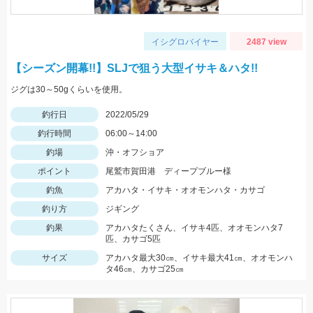
イシグロバイヤー
2487 view
【シーズン開幕!!】SLJで狙う大型イサキ＆ハタ!!
ジグは30～50gくらいを使用。
釣行日
2022/05/29
釣行時間
06:00～14:00
釣場
沖・オフショア
ポイント
尾鷲市賀田港 ディープブルー様
釣魚
アカハタ・イサキ・オオモンハタ・カサゴ
釣り方
ジギング
釣果
アカハタたくさん、イサキ4匹、オオモンハタ7
匹、カサゴ5匹
サイズ
アカハタ最大30㎝、イサキ最大41㎝、オオモンハ
タ46㎝、カサゴ25㎝