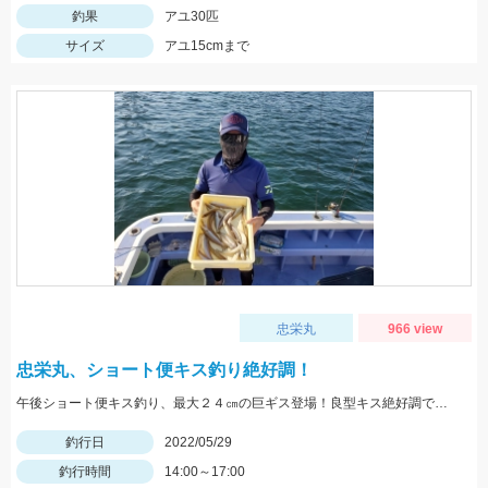
釣果
アユ30匹
サイズ
アユ15cmまで
忠栄丸
966 view
忠栄丸、ショート便キス釣り絶好調！
午後ショート便キス釣り、最大２４㎝の巨ギス登場！良型キス絶好調です！
釣行日
2022/05/29
釣行時間
14:00～17:00