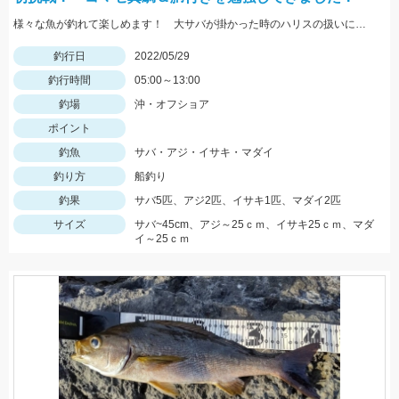
様々な魚が釣れて楽しめます！ 大サバが掛かった時のハリスの扱いにはご用心！
釣行日
2022/05/29
釣行時間
05:00～13:00
釣場
沖・オフショア
ポイント
釣魚
サバ・アジ・イサキ・マダイ
釣り方
船釣り
釣果
サバ5匹、アジ2匹、イサキ1匹、マダイ2匹
サイズ
サバ~45cm、アジ～25ｃｍ、イサキ25ｃｍ、マダ
イ～25ｃｍ