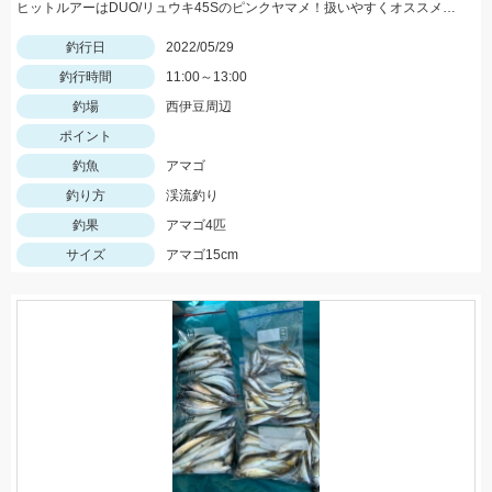
ヒットルアーはDUO/リュウキ45Sのピンクヤマメ！扱いやすくオススメです。
釣行日
2022/05/29
釣行時間
11:00～13:00
釣場
西伊豆周辺
ポイント
釣魚
アマゴ
釣り方
渓流釣り
釣果
アマゴ4匹
サイズ
アマゴ15cm