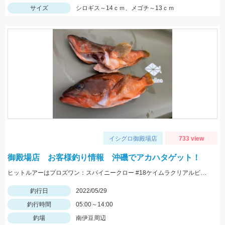
サイズ
シロギス～14ｃｍ、メゴチ～13ｃｍ
イシグロ御殿場店
733 view
御殿場店 お客様釣り情報 沖磯でアカハタゲット！
ヒットルアーはプロズワン：スパイニークロー #18ケイムラクリアルビー 良型アカハタ おめでとうございます！
釣行日
2022/05/29
釣行時間
05:00～14:00
釣場
南伊豆周辺