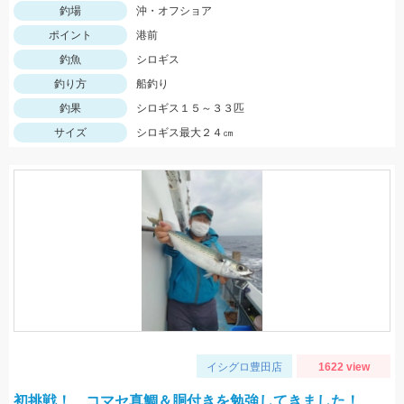
釣場
沖・オフショア
ポイント
港前
釣魚
シロギス
釣り方
船釣り
釣果
シロギス１５～３３匹
サイズ
シロギス最大２４㎝
イシグロ豊田店
1622 view
初挑戦！ コマセ真鯛＆胴付きを勉強してきました！