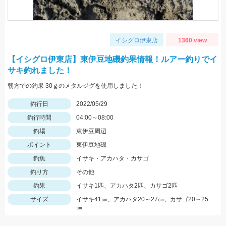
イシグロ伊東店
1360 view
【イシグロ伊東店】東伊豆地磯釣果情報！ルアー釣りでイ
サキ釣れました！
朝方での釣果 30ｇのメタルジグを使用しました！
釣行日
2022/05/29
釣行時間
04:00～08:00
釣場
東伊豆周辺
ポイント
東伊豆地磯
釣魚
イサキ・アカハタ・カサゴ
釣り方
その他
釣果
イサキ1匹、アカハタ2匹、カサゴ2匹
サイズ
イサキ41㎝、アカハタ20～27㎝、カサゴ20～25
㎝