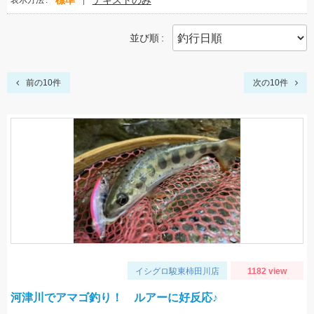
標準
テキストのみ
表示方法
並び順
前の10件
次の10件
イシグロ駿東柿田川店
1182 view
河津川でアマゴ釣り！ ルアーに好反応♪