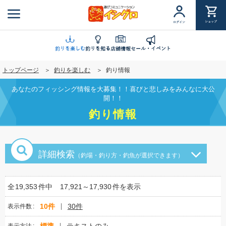
メ
イ
ショップ
ログイン
ン
コ
ン
釣りを楽しむ
釣りを知る
店舗情報
セール・イベント
テ
トップページ
釣りを楽しむ
釣り情報
ン
ツ
あなたのフィッシング情報を大募集！！喜びと悲しみをみんなに大公
に
開！！
移
釣り情報
動
詳細検索
（釣場・釣り方・釣魚が選択できます）
全
19,353
件中
17,921～17,930
件を表示
10件
30件
表示件数