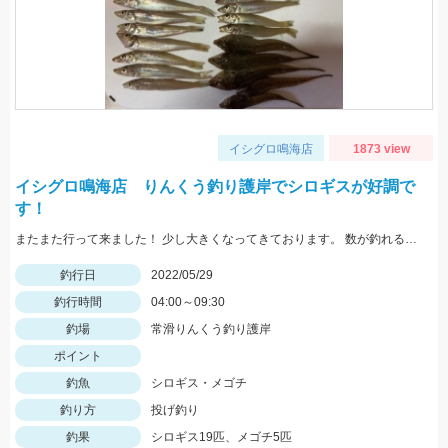
イシグロ鳴海店
1873 view
イシグロ鳴海店 りんくう釣り護岸でシロギスが好調で
す！
またまた行って来ました！ 少し大きくなってきております。 数が釣れるので楽しいですよ！
釣行日
2022/05/29
釣行時間
04:00～09:30
釣場
常滑りんくう釣り護岸
ポイント
釣魚
シロギス・メゴチ
釣り方
投げ釣り
釣果
シロギス19匹、メゴチ5匹