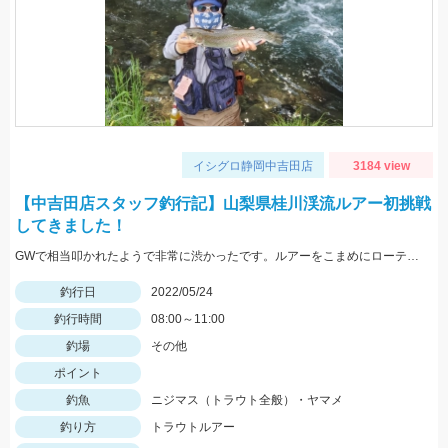
イシグロ静岡中吉田店
3184 view
【中吉田店スタッフ釣行記】山梨県桂川渓流ルアー初挑戦
してきました！
GWで相当叩かれたようで非常に渋かったです。ルアーをこまめにローテーションして何とかニジマスに出会えました。
釣行日
2022/05/24
釣行時間
08:00～11:00
釣場
その他
ポイント
釣魚
ニジマス（トラウト全般）・ヤマメ
釣り方
トラウトルアー