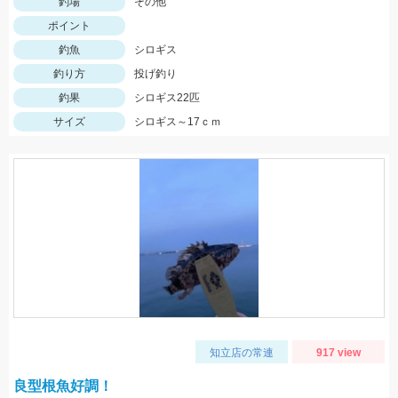
釣場
その他
ポイント
釣魚
シロギス
釣り方
投げ釣り
釣果
シロギス22匹
サイズ
シロギス～17ｃｍ
知立店の常連
917 view
良型根魚好調！