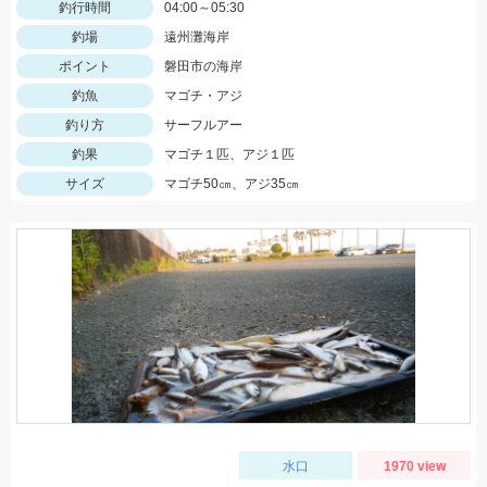
釣行時間
04:00～05:30
釣場
遠州灘海岸
ポイント
磐田市の海岸
釣魚
マゴチ・アジ
釣り方
サーフルアー
釣果
マゴチ１匹、アジ１匹
サイズ
マゴチ50㎝、アジ35㎝
水口
1970 view