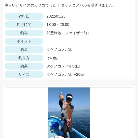
中々いいサイズのカサゴでした！ タケノコメバルも混ざりました。
釣行日
2022/05/25
釣行時間
18:00～20:00
釣場
武豊緑地（ファイザー前）
ポイント
釣魚
タケノコメバル
釣り方
その他
釣果
タケノコメバル沢山
サイズ
タケノコメバル〜20cm