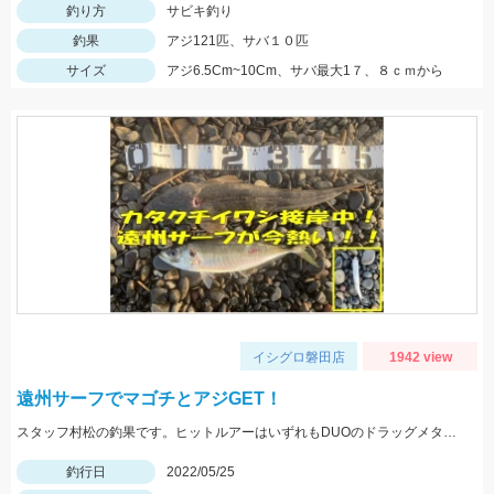
釣り方
サビキ釣り
釣果
アジ121匹、サバ１０匹
サイズ
アジ6.5Cm~10Cm、サバ最大1７、８ｃｍから
イシグロ磐田店
1942 view
遠州サーフでマゴチとアジGET！
スタッフ村松の釣果です。ヒットルアーはいずれもDUOのドラッグメタルキャストショット30gのイワシカラー！
釣行日
2022/05/25