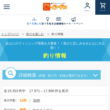
メ
イ
ショップ
ログイン
ン
コ
ン
釣りを楽しむ
釣りを知る
店舗情報
セール・イベント
テ
トップページ
釣りを楽しむ
釣り情報
ン
ツ
あなたのフィッシング情報を大募集！！喜びと悲しみをみんなに大公
に
開！！
移
釣り情報
動
詳細検索
（釣場・釣り方・釣魚が選択できます）
全
19,353
件中
17,971～17,980
件を表示
10件
30件
表示件数