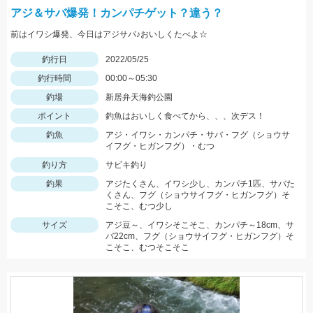
アジ＆サバ爆発！カンパチゲット？違う？
前はイワシ爆発、今日はアジサバ♪おいしくたべよ☆
釣行日
2022/05/25
釣行時間
00:00～05:30
釣場
新居弁天海釣公園
ポイント
釣魚はおいしく食べてから、、、次デス！
釣魚
アジ・イワシ・カンパチ・サバ・フグ（ショウサ
イフグ・ヒガンフグ）・むつ
釣り方
サビキ釣り
釣果
アジたくさん、イワシ少し、カンパチ1匹、サバた
くさん、フグ（ショウサイフグ・ヒガンフグ）そ
こそこ、むつ少し
サイズ
アジ豆～、イワシそこそこ、カンパチ～18cm、サ
バ22cm、フグ（ショウサイフグ・ヒガンフグ）そ
こそこ、むつそこそこ