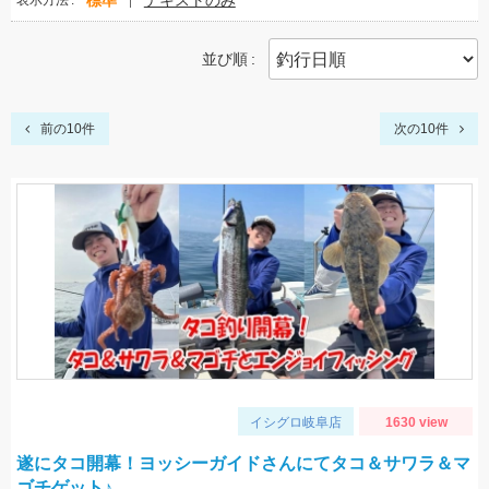
標準
テキストのみ
表示方法
並び順
前の10件
次の10件
イシグロ岐阜店
1630 view
遂にタコ開幕！ヨッシーガイドさんにてタコ＆サワラ＆マ
ゴチゲット♪