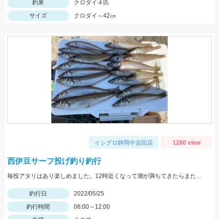
釣果
クロダイ４匹
サイズ
クロダイ～42㎝
イシグロ静岡中吉田店
1280 view
西伊豆サーフ投げ釣り釣行
毎投アタリはあり楽しめました。12時近くなって潮が満ちてきたらまた食い良くなりましたが、エサ切れで終了しました。エサは赤イソメでした。
釣行日
2022/05/25
釣行時間
06:00～12:00