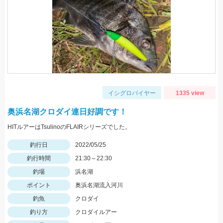
イシグロバイヤー
1335 view
奥浜名湖クロダイ連日好調です！
HITルアーはTsulinoのFLAIRシリーズでした。
釣行日
2022/05/25
釣行時間
21:30～22:30
釣場
浜名湖
ポイント
奥浜名湖流入河川
釣魚
クロダイ
釣り方
クロダイルアー