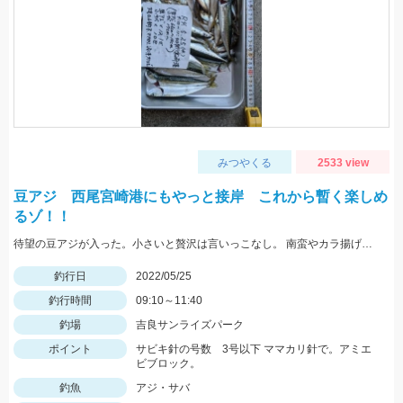
みつやくる
2533 view
豆アジ 西尾宮崎港にもやっと接岸 これから暫く楽しめ
るゾ！！
待望の豆アジが入った。小さいと贅沢は言いっこなし。 南蛮やカラ揚げに最適。今だけの特典。
釣行日
2022/05/25
釣行時間
09:10～11:40
釣場
吉良サンライズパーク
ポイント
サビキ針の号数 3号以下 ママカリ針で。アミエ
ビブロック。
釣魚
アジ・サバ