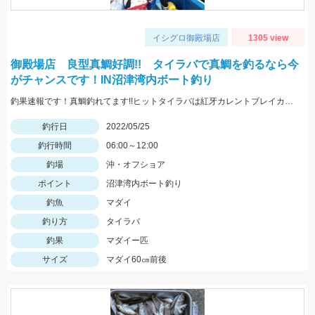
イシグロ御殿場店
1305 view
御殿場店 良型真鯛好調!! タイラバで真鯛を釣るなら今
がチャンスです！IN沼津湾内ボート釣り
釣果速報です！真鯛釣れてます!!ヒットタイラバは紅牙カレントブレイカー「ギャルピンク」
釣行日
2022/05/25
釣行時間
06:00～12:00
釣場
沖・オフショア
ポイント
沼津湾内ボート釣り
釣魚
マダイ
釣り方
タイラバ
釣果
マダイー匹
サイズ
マダイ60㎝前後