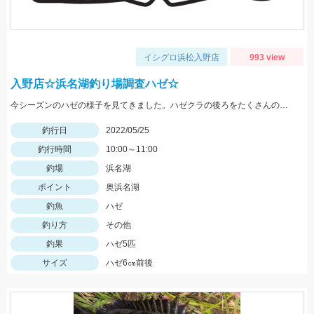
イシグロ浜松入野店
993 view
入野店☆浜名湖釣り場調査ハゼ☆
今シーズンのハゼの様子を見てきました。ハゼクラの後ろをたくさんのハゼが付いてきたので今後楽しみですよ♪今後もちょくちょく様子見てきますね。
釣行日
2022/05/25
釣行時間
10:00～11:00
釣場
浜名湖
ポイント
奥浜名湖
釣魚
ハゼ
釣り方
その他
釣果
ハゼ5匹
サイズ
ハゼ6㎝前後