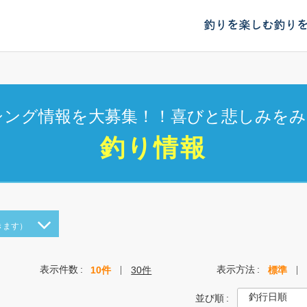
釣りを楽しむ
釣り
シング情報を大募集！！喜びと悲しみをみ
釣り情報
きます）
表示件数
表示方法
10件
30件
標準
並び順