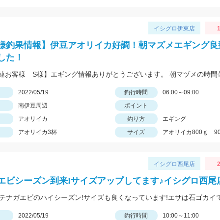
イシグロ伊東店
1
様釣果情報】伊豆アオリイカ好調！朝マズメエギング良
した！
日
2022/05/19
釣行時間
06:00～09:00
南伊豆周辺
ポイント
アオリイカ
釣り方
エギング
アオリイカ3杯
サイズ
アオリイカ800ｇ 90
イシグロ西尾店
2
エビシーズン到来!サイズアップしてます♪イシグロ西尾
日
2022/05/19
釣行時間
10:00～11:00