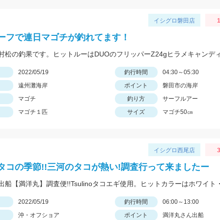
イシグロ磐田店
1
ーフで連日マゴチが釣れてます！
村松の釣果です。ヒットルーはDUOのフリッパーZ24gヒラメキャンデ
日
2022/05/19
釣行時間
04:30～05:30
遠州灘海岸
ポイント
磐田市の海岸
マゴチ
釣り方
サーフルアー
マゴチ１匹
サイズ
マゴチ50㎝
イシグロ西尾店
3
タコの季節!!三河のタコが熱い!調査行って来ましたー
出船【満洋丸】調査便!!Tsulinoタコエギ使用。ヒットカラーはホワイト
日
2022/05/19
釣行時間
06:00～13:00
沖・オフショア
ポイント
満洋丸さん出船