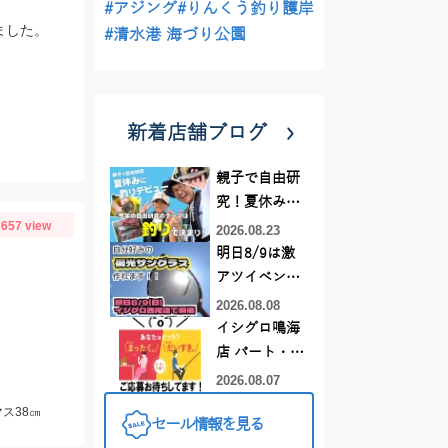
#アジング
#りんくう釣り護岸
ました。
#清水港 海づり公園
新着店舗ブログ
親子で自由研
究！夏休みに
657 view
釣りデビュー
2026.08.23
明日8/9は激
アツイベント
日！！！～オ
2026.08.08
ーダー偏光グ
イシグロ鳴海
ラス受注会～
店 パート・ア
ルバイトスタ
2026.08.07
ッフまだまだ
ス38㎝
セール情報を見る
募集中！