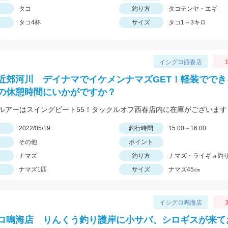
タコ
釣り方
タコテンヤ・エギ
タコ4杯
サイズ
タコ1～3キロ
イシグロ西春店
1
近郊河川 デイナマでイケメンナマズGET！軽装ででき
の休憩時間にいかがですか？
ルアーはスイングビート55！タックルオフ西春店内に在庫がございます
日
2022/05/19
釣行時間
15:00～16:00
その他
ポイント
ナマズ
釣り方
ナマズ・ライギョ釣
ナマズ1匹
サイズ
ナマズ45㎝
イシグロ鳴海店
3
ロ鳴海店 りんくう釣り護岸に小サバ、シロギスが来て