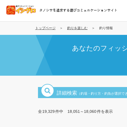
メ
イ
タノシサを追求する遊びコミュニケーションサイト
ン
コ
ン
トップページ
釣りを楽しむ
釣り情報
テ
ン
あなたのフィッ
ツ
に
移
動
詳細検索
（釣場・釣り方・釣魚が選択で
全
19,329
件中
18,051～18,060
件を表示