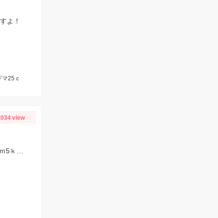
ますよ！
ギマ25ｃ
034 view
ヒットルアーはダイワ セットアッパーで夕方にヒットしたとのことです。83ｃｍ5ｋｇのナイスサイズでした！情報提供ありがとうございます！