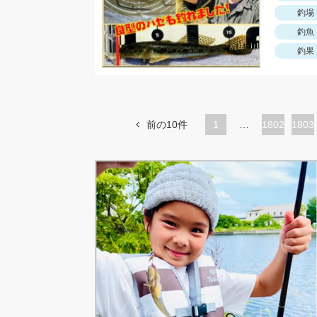
釣場
釣魚
釣果
前の10件
1
…
ペ
1802
ペ
1803
ー
ー
ジ
ジ