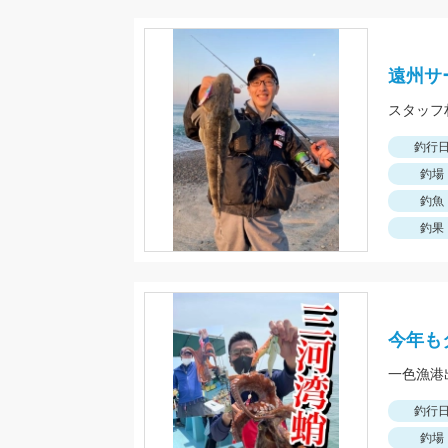
遠州サ
スタッフ
釣行
釣場
釣魚
釣果
今年も
一色漁港
釣行
釣場