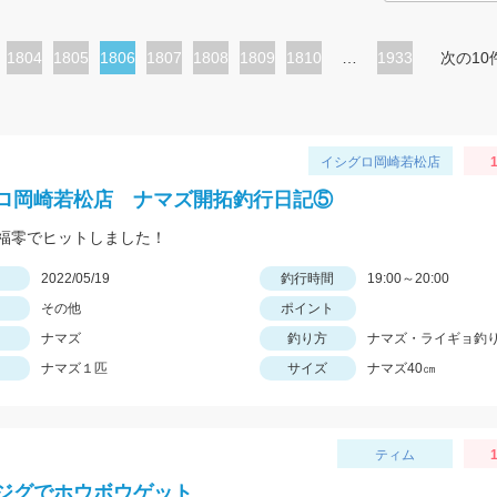
ペ
1804
ペ
1805
カ
1806
ペ
1807
ペ
1808
ペ
1809
ペ
1810
…
1933
次の10
ー
ー
レ
ー
ー
ー
ー
ジ
ジ
ン
ジ
ジ
ジ
ジ
ト
イシグロ岡崎若松店
ペ
ロ岡崎若松店 ナマズ開拓釣行日記⑤
ー
福零でヒットしました！
ジ
日
2022/05/19
釣行時間
19:00～20:00
その他
ポイント
ナマズ
釣り方
ナマズ・ライギョ釣
ナマズ１匹
サイズ
ナマズ40㎝
ティム
1
ジグでホウボウゲット