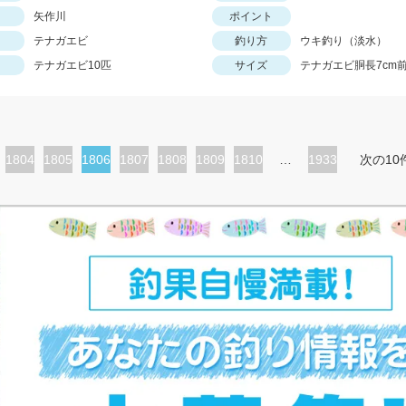
矢作川
ポイント
テナガエビ
釣り方
ウキ釣り（淡水）
テナガエビ10匹
サイズ
テナガエビ胴長7cm
ペ
1804
ペ
1805
カ
1806
ペ
1807
ペ
1808
ペ
1809
ペ
1810
…
1933
次の10
ー
ー
レ
ー
ー
ー
ー
ジ
ジ
ン
ジ
ジ
ジ
ジ
ト
ペ
ー
ジ