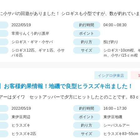
に小サバの回遊がありました！ シロギスも小型ですが、数が釣れてい
日
2022/05/19
釣行時間
04:00～08:30
常滑りんくう釣り護岸
ポイント
シロギス・ギマ・小サバ
釣り方
投げ釣り
シロギス12匹、ギマ１匹、小サ
サイズ
シロギス~10cm程、
バ６匹
ｍ、小サバ15ｃｍ程
イシグロ伊東店
1
】お客様釣果情報！地磯で良型ヒラスズキ出ました！
日
2022/05/19
釣行時間
16:00～17:30
東伊豆周辺
ポイント
東伊豆地磯
ヒラスズキ
釣り方
シーバスルアー
ヒラスズキ2匹
サイズ
ヒラスズキ83~55cm