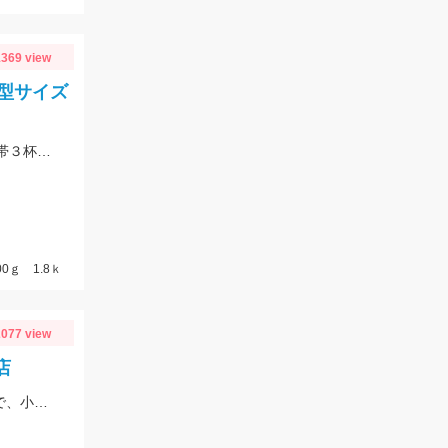
369 view
型サイズ
【当店常連お客様 S様】エギング情報ありがとうございます。 朝マヅメの時間帯３杯立て続けに、1.8㌔・800ｇ・900ｇが釣れました！ 1.8㌔のヒットエギは【エギ王Ｋ3.5号 黒潮ＳＰ マッスルファイト】
0ｇ 1.8ｋ
077 view
店
5月6月はテナガエビのハイシーズン!サイズも良くなっています!エサは石ゴカイで、小さく切ると針掛かりアップします!