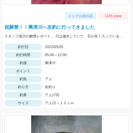
イシグロ掛川店
1105 view
祝解禁！！興津川へ友釣に行ってきました
スタッフ湯川の解禁レポート。 川は減水していて、石が良く入っている波立ちあるポイントがオススメ
釣行日
2022/05/20
釣行時間
05:00～12:00
釣場
興津川
ポイント
釣魚
アユ
釣り方
友釣り
釣果
アユ17匹
サイズ
アユ12～１５ｃｍ