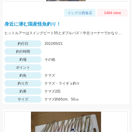
イシグロ西春店
1404 view
身近に潜む国産怪魚釣り！
ヒットルアーはスイングビート55とダブルバズ！中古コーナーでかなりお値打ちとなっております！
釣行日
2022/05/21
釣行時間
釣場
その他
ポイント
釣魚
ナマズ
釣り方
ナマズ・ライギョ釣り
釣果
ナマズ2匹
サイズ
ナマズ約65cm、50㎝