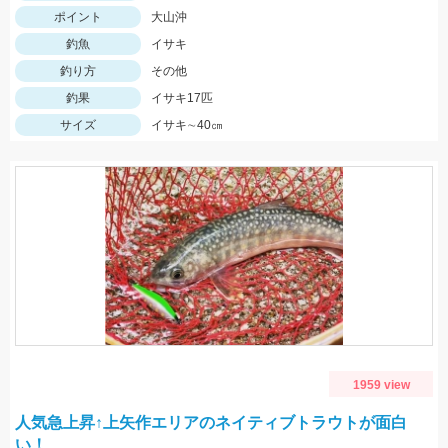
ポイント
大山沖
釣魚
イサキ
釣り方
その他
釣果
イサキ17匹
サイズ
イサキ∼40㎝
1959 view
人気急上昇↑上矢作エリアのネイティブトラウトが面白
い！