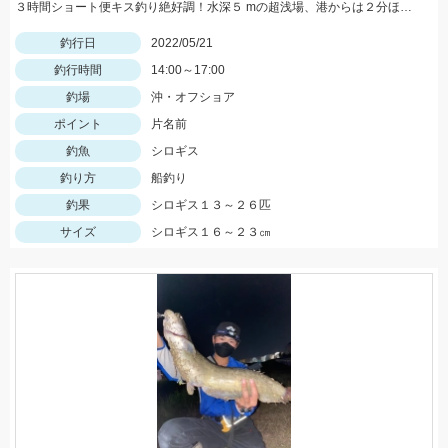
３時間ショート便キス釣り絶好調！水深５ mの超浅場、港からは２分ほどの片名前が凄い！午後便キス釣り予約受付中です
釣行日
2022/05/21
釣行時間
14:00～17:00
釣場
沖・オフショア
ポイント
片名前
釣魚
シロギス
釣り方
船釣り
釣果
シロギス１３～２６匹
サイズ
シロギス１６～２３㎝