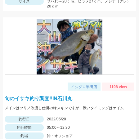
サイズ
サバ15～20ｃｍ、ヒラメ27ｃｍ、メジナ（グレ）
20ｃｍ
イシグロ半田店
1108 view
旬のイサキ釣り調査!!IN石川丸
メインはツリノ吹流し仕掛の緑スキンですが、渋いタイミングはケイムラやカラー針も良く釣れました!!
釣行日
2022/05/20
釣行時間
05:00～12:30
釣場
沖・オフショア