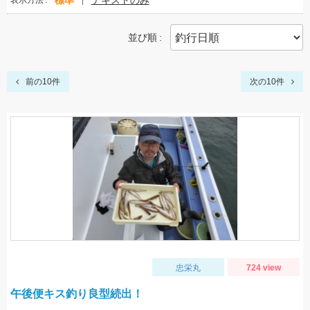
標準
テキストのみ
表示方法
並び順
前の10件
次の10件
忠栄丸
724 view
午後便キス釣り良型続出！