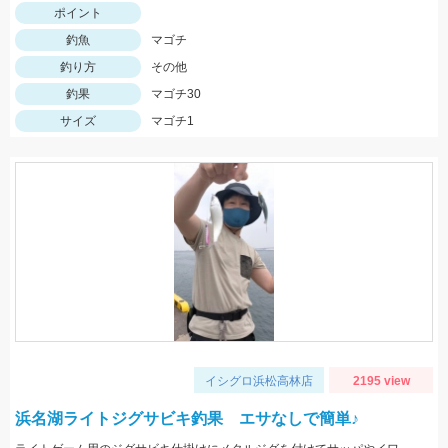
ポイント
釣魚
マゴチ
釣り方
その他
釣果
マゴチ30
サイズ
マゴチ1
イシグロ浜松高林店
2195 view
浜名湖ライトジグサビキ釣果 エサなしで簡単♪