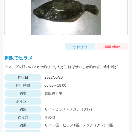
かわせみ
666 view
舞阪でヒラメ
チヌ、グレ狙いのフカセ釣りでしたが、ほぼサバしか釣れず。途中潮が緩むまでルアーに変更したらヒラメ（ソゲ）HIT。
釣行日
2022/05/20
釣行時間
05:00～18:00
釣場
舞阪網干場
ポイント
釣魚
サバ・ヒラメ・メジナ（グレ）
釣り方
その他
釣果
サバ30匹、ヒラメ1匹、メジナ（グレ）3匹