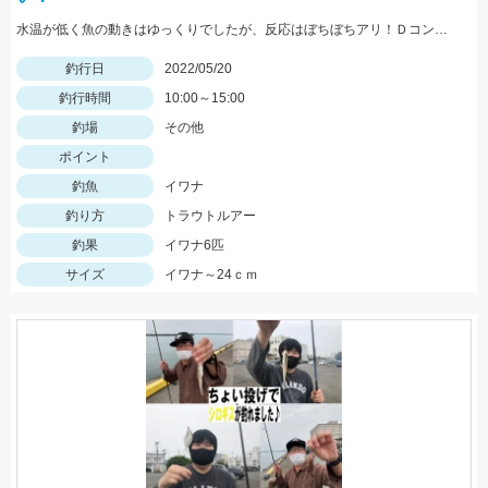
水温が低く魚の動きはゆっくりでしたが、反応はぼちぼちアリ！Ｄコンタクト50、Ｄコンセプト48ＭＤにネイティブイワナが好反応♪
釣行日
2022/05/20
釣行時間
10:00～15:00
釣場
その他
ポイント
釣魚
イワナ
釣り方
トラウトルアー
釣果
イワナ6匹
サイズ
イワナ～24ｃｍ