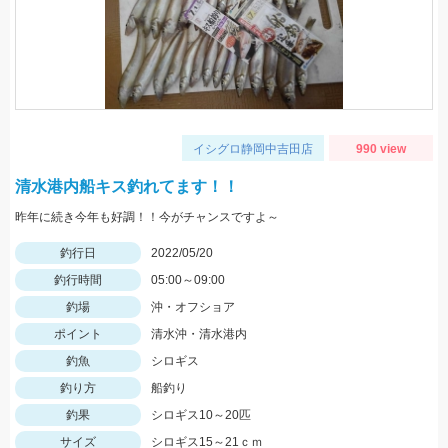
イシグロ静岡中吉田店
990 view
清水港内船キス釣れてます！！
昨年に続き今年も好調！！今がチャンスですよ～
釣行日
2022/05/20
釣行時間
05:00～09:00
釣場
沖・オフショア
ポイント
清水沖・清水港内
釣魚
シロギス
釣り方
船釣り
釣果
シロギス10～20匹
サイズ
シロギス15～21ｃｍ