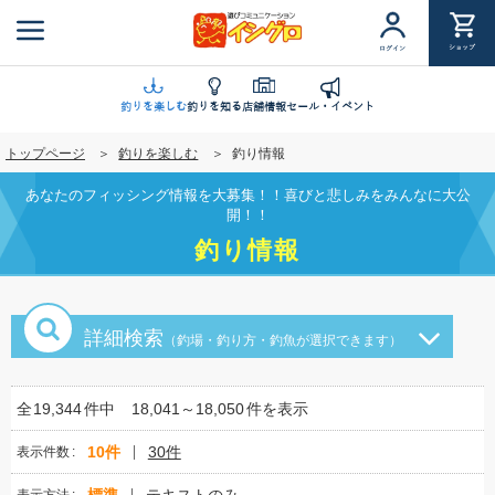
メ
イ
ショップ
ログイン
ン
コ
ン
釣りを楽しむ
釣りを知る
店舗情報
セール・イベント
テ
トップページ
釣りを楽しむ
釣り情報
ン
ツ
あなたのフィッシング情報を大募集！！喜びと悲しみをみんなに大公
に
開！！
移
釣り情報
動
詳細検索
（釣場・釣り方・釣魚が選択できます）
全
19,344
件中
18,041～18,050
件を表示
10件
30件
表示件数