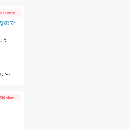
5011 view
なので
ょう！
ブナ5㎝
739 view