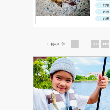
釣場
釣魚
釣果
前の10件
1
…
ペ
1808
ペ
1809
ー
ー
ジ
ジ