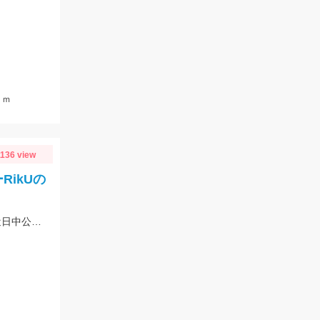
ｃｍ
1136 view
ikUの
キャラメルシャッド3.5出の釣果！！詳細はフィッシングマイスターブログにて近日中公開です。