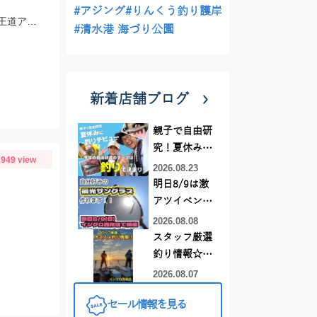
#アジング
#りんくう釣り護岸
豊浜釣り桟橋に豆アジ回遊中！日が昇る直前が狙い目！エサには冷凍アミエビ＆王道アジを使用しました！
#清水港 海づり公園
新着店舗ブログ
親子で自由研
究！夏休みに
949 view
釣りデビュー
2026.08.23
明日8/9は激
アツイベント
日！！！～オ
2026.08.08
ーダー偏光グ
スタッフ厳選
ラス受注会～
釣り情報☆彡
連休は何釣り
2026.08.07
に行こう
セール情報を見る
♪【イシグロ