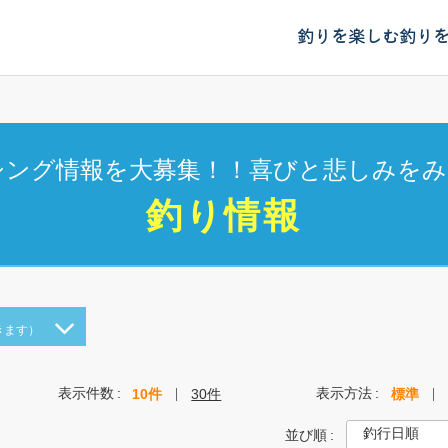
釣りを楽しむ
釣り
シング情報を大募集！！喜びと悲しみをみ
釣り情報
きます）
表示件数
表示方法
10件
30件
標準
並び順