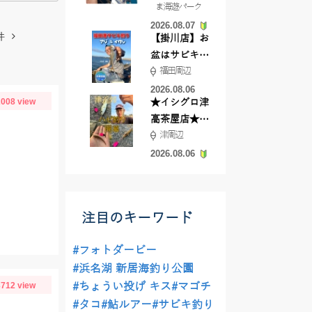
ま海遊パーク
根店
2026.08.07
件
【掛川店】お
盆はサビキ釣
福田周辺
りいきません
か?
2026.08.06
008 view
★イシグロ津
高茶屋店★津
津周辺
近郊ハゼ釣れ
てます！
2026.08.06
注目のキーワード
#フォトダービー
#浜名湖 新居海釣り公園
712 view
#ちょうい投げ キス
#マゴチ
#タコ
#鮎ルアー
#サビキ釣り