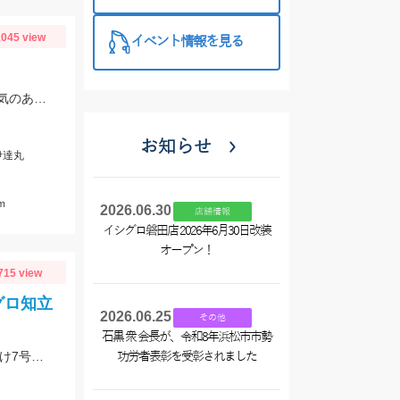
西尾店】
045 view
イベント情報を見る
御前崎港伊達丸さんにて釣行 ポイント水深１４０ｍ～８０ｍ 浮き気味のやる気のある真鯛を探す釣り方でした。
お知らせ
伊達丸
ｍ
2026.06.30
店舗情報
イシグロ磐田店 2026年6月30日改装
オープン！
715 view
グロ知立
2026.06.25
その他
石黒 衆 会長が、令和8年浜松市市勢
船キス釣果が上昇中!!午後便ショートで竿頭28匹♪仕掛けは師崎沖限定船キス仕掛け7号です♪
功労者表彰を受彰されました