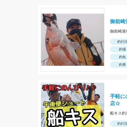
御前崎
釣行
釣場
釣魚
釣果
手軽に
店☆
釣行