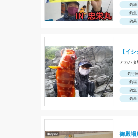
釣場
釣魚
釣果
【イシ
釣行
釣場
釣魚
釣果
御殿場