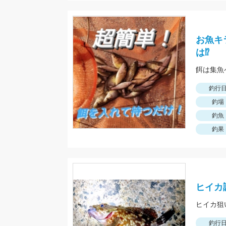
お魚キ
は⁉
餌は集魚
釣行
釣場
釣魚
釣果
ヒイカ
ヒイカ狙
釣行