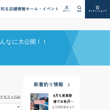
を知る
店舗情報
セール・イベント
ログイン
検索
オンラインショップ
んなに大公開！！
新着釣り情報
8月も敦賀新
テキストのみ
港でお魚沢山
敦賀新港 まるや
♪ イシグロ彦