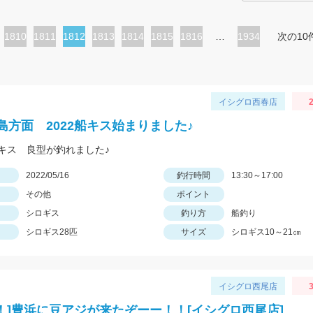
ペ
1810
ペ
1811
カ
1812
ペ
1813
ペ
1814
ペ
1815
ペ
1816
…
1934
次の10
ー
ー
レ
ー
ー
ー
ー
ジ
ジ
ン
ジ
ジ
ジ
ジ
ト
イシグロ西春店
2
ペ
島方面 2022船キス始まりました♪
ー
キス 良型が釣れました♪
ジ
日
2022/05/16
釣行時間
13:30～17:00
その他
ポイント
シロギス
釣り方
船釣り
シロギス28匹
サイズ
シロギス10～21㎝
イシグロ西尾店
3
I！！]豊浜に豆アジが来たぞーー！！[イシグロ西尾店]