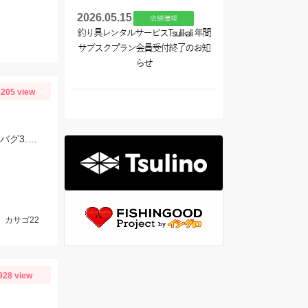
2026.05.15
店舗情報
釣り具レンタルサービスTsulikali 年間
サブスクプラン会員受付終了のお知
らせ
205 view
アカハタ増えてきましたが、まだまだ深場のほうがよく当たります。 一誠ジャコバグ3.2インチのテキサスリグでヒット。
、カサゴ22
928 view