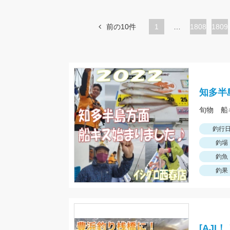
前の10件
1
…
ペ
1808
ペ
1809
ー
ー
ジ
ジ
知多半
旬物 船
釣行
釣場
釣魚
釣果
[AJ