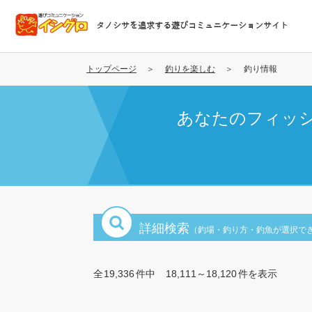
メ
イ
タノシサを追求する遊びコミュニケーションサイト
ン
コ
ン
トップページ
釣りを楽しむ
釣り情報
テ
ン
あなたのフィッ
ツ
に
移
動
詳細検索
（釣場・釣り方・釣魚が選択で
全
19,336
件中
18,111～18,120
件を表示