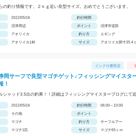
らの釣り情報です。２ｋｇ近い良型サイズ。おめでとうございます。
日
2022/05/16
釣行時間
沼津周辺
ポイント
沼津市堤防
アオリイカ
釣り方
エギング
アオリイカ1杯
サイズ
アオリイカ胴寸35.4
イシグロ豊田店
静岡サーフで良型マゴチゲット♪フィッシングマイスターR
報！
日
2022/05/16
釣行時間
06:00～10:00
その他
ポイント
マゴチ
釣り方
サーフルアー
マゴチ1匹
サイズ
マゴチ65ｃｍ