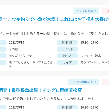
イシグロ西春店
ラー、ウキ釣りで小魚が大漁！これにはお子様も大喜び
ペレットを使用！お魚キラーの待ち時間には小物釣りをして楽しみまし
日
2022/05/15
釣行時間
15:30～17:00
その他
ポイント
モツゴ・ギンブナ
釣り方
ウキ釣り（淡水）
モツゴたくさん、ギンブナたくさ
サイズ
モツゴ2～4㎝、ギン
ん
イシグロ岡崎若松店
調査！良型根魚出現！イシグロ岡崎若松店
いでモエビで釣りをしていたところ良型カサゴが釣れました！
日
2022/05/15
釣行時間
20:30～22:00