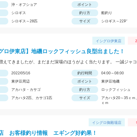
沖・オフショア
ポイント
シロギス
釣り方
船釣り
シロギス～28匹
サイズ
シロギス～22㌢
イシグロ伊東店
2
グロ伊東店】地磯ロックフィッシュ良型出ました！
日
2022/05/16
釣行時間
04:00～08:00
東伊豆周辺
ポイント
東伊豆地磯
アカハタ・カサゴ
釣り方
ロックフィッシュ
アカハタ2匹、カサゴ1匹
サイズ
アカハタ20～35ｃｍ
ｃｍ
イシグロ御殿場店
店 お客様釣り情報 エギング好釣果！