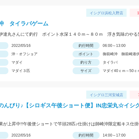
イシグロ浜松入野店
1
沖 タイラバゲーム
日
2022/05/16
釣行時間
06:00～13:00
沖・オフショア
ポイント
御前崎沖 御前崎港
マダイ
釣り方
タイラバ
マダイ３匹
サイズ
マダイ40ｃｍ～50ｃ
イシグロ三河安城店
のんびり♪【シロギス午後ショート便】IN忠栄丸☆イシ
日
2022/05/16
釣行時間
14:00～17:00