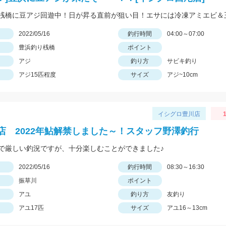
日
2022/05/16
釣行時間
04:00～07:00
豊浜釣り桟橋
ポイント
アジ
釣り方
サビキ釣り
アジ15匹程度
サイズ
アジ~10cm
イシグロ豊川店
1
店 2022年鮎解禁しました～！スタッフ野澤釣行
で厳しい釣況ですが、十分楽しむことができました♪
日
2022/05/16
釣行時間
08:30～16:30
振草川
ポイント
アユ
釣り方
友釣り
アユ17匹
サイズ
アユ16～13cm