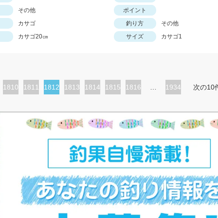
その他
ポイント
カサゴ
釣り方
その他
カサゴ20㎝
サイズ
カサゴ1
ペ
1810
ペ
1811
カ
1812
ペ
1813
ペ
1814
ペ
1815
ペ
1816
…
1934
次の10
ー
ー
レ
ー
ー
ー
ー
ジ
ジ
ン
ジ
ジ
ジ
ジ
ト
ペ
ー
ジ