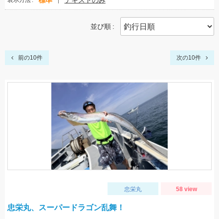
標準
テキストのみ
表示方法
並び順
前の10件
次の10件
忠栄丸
58 view
忠栄丸、スーパードラゴン乱舞！