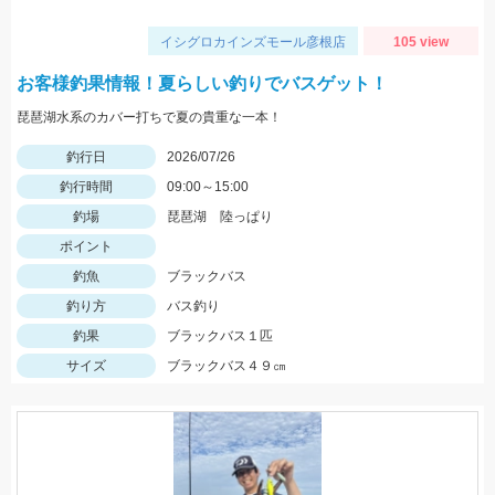
イシグロカインズモール彦根店
105 view
お客様釣果情報！夏らしい釣りでバスゲット！
琵琶湖水系のカバー打ちで夏の貴重な一本！
釣行日
2026/07/26
釣行時間
09:00～15:00
釣場
琵琶湖 陸っぱり
ポイント
釣魚
ブラックバス
釣り方
バス釣り
釣果
ブラックバス１匹
サイズ
ブラックバス４９㎝