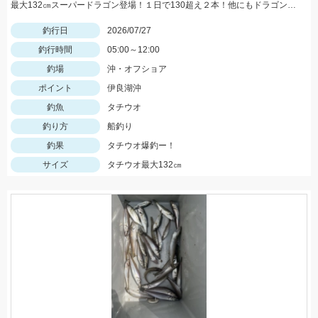
最大132㎝スーパードラゴン登場！１日で130超え２本！他にもドラゴン級爆発の凄い１日でした！
釣行日
2026/07/27
釣行時間
05:00～12:00
釣場
沖・オフショア
ポイント
伊良湖沖
釣魚
タチウオ
釣り方
船釣り
釣果
タチウオ爆釣ー！
サイズ
タチウオ最大132㎝