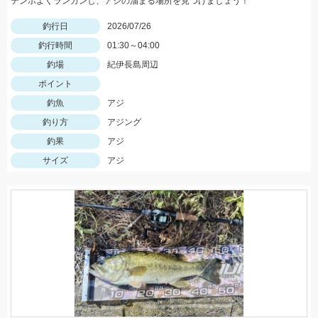
テンポよくランガンし、アジの溜まる場所を見つけましょう！
釣行日
2026/07/26
釣行時間
01:30～04:00
釣場
紀伊長島周辺
ポイント
釣魚
アジ
釣り方
アジング
釣果
アジ
サイズ
アジ