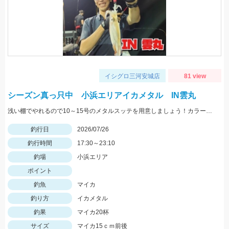
イシグロ三河安城店
81 view
シーズン真っ只中 小浜エリアイカメタル IN雲丸
浅い棚でやれるので10～15号のメタルスッテを用意しましょう！カラーはピンクが良く当たりました！
釣行日
2026/07/26
釣行時間
17:30～23:10
釣場
小浜エリア
ポイント
釣魚
マイカ
釣り方
イカメタル
釣果
マイカ20杯
サイズ
マイカ15ｃｍ前後