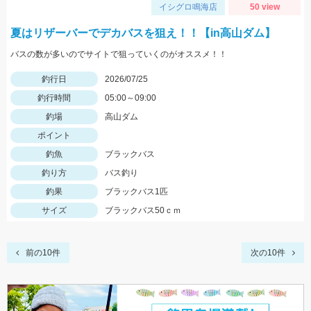
イシグロ鳴海店
50 view
夏はリザーバーでデカバスを狙え！！【in高山ダム】
バスの数が多いのでサイトで狙っていくのがオススメ！！
釣行日
2026/07/25
釣行時間
05:00～09:00
釣場
高山ダム
ポイント
釣魚
ブラックバス
釣り方
バス釣り
釣果
ブラックバス1匹
サイズ
ブラックバス50ｃｍ
前の10件
次の10件