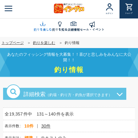
メ
イ
ショップ
ログイン
ン
コ
ン
釣りを楽しむ
釣りを知る
店舗情報
セール・イベント
テ
トップページ
釣りを楽しむ
釣り情報
ン
ツ
あなたのフィッシング情報を大募集！！喜びと悲しみをみんなに大公
に
開！！
移
釣り情報
動
詳細検索
（釣場・釣り方・釣魚が選択できます）
全
19,357
件中
131～140
件を表示
10件
30件
表示件数