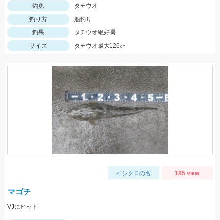
釣魚
タチウオ
釣り方
船釣り
釣果
タチウオ絶好調
サイズ
タチウオ最大126㎝
イシグロの客
185 view
マゴチ
VJにヒット