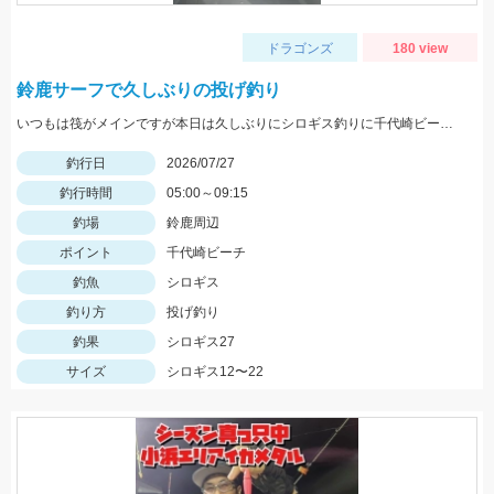
ドラゴンズ
180 view
鈴鹿サーフで久しぶりの投げ釣り
いつもは筏がメインですが本日は久しぶりにシロギス釣りに千代崎ビーチへ 早朝にイシグロの自販機でゴールドイソメを購入しいざ千代崎ビーチへ、先客がたくさんいました。最初はセイゴの赤ちゃんが餌取りで苦労しましたが徐々にシロギスがヒットし帰る頃には他の魚の食い残しのエサでも食いついてきました。
釣行日
2026/07/27
釣行時間
05:00～09:15
釣場
鈴鹿周辺
ポイント
千代崎ビーチ
釣魚
シロギス
釣り方
投げ釣り
釣果
シロギス27
サイズ
シロギス12〜22