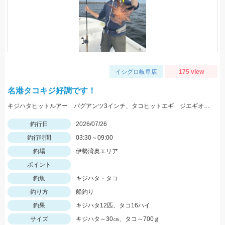
イシグロ岐阜店
175 view
名港タコキジ好調です！
キジハタヒットルアー バグアンツ3インチ、タコヒットエギ ジエギオクタビアススッテ
釣行日
2026/07/26
釣行時間
03:30～09:00
釣場
伊勢湾奥エリア
ポイント
釣魚
キジハタ・タコ
釣り方
船釣り
釣果
キジハタ12匹、タコ16ハイ
サイズ
キジハタ～30㎝、タコ～700ｇ