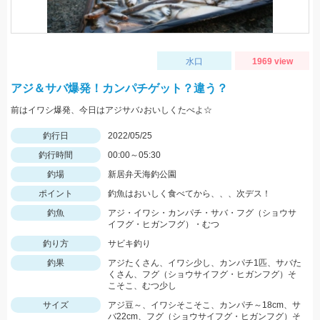
水口
1969 view
アジ＆サバ爆発！カンパチゲット？違う？
前はイワシ爆発、今日はアジサバ♪おいしくたべよ☆
釣行日
2022/05/25
釣行時間
00:00～05:30
釣場
新居弁天海釣公園
ポイント
釣魚はおいしく食べてから、、、次デス！
釣魚
アジ・イワシ・カンパチ・サバ・フグ（ショウサ
イフグ・ヒガンフグ）・むつ
釣り方
サビキ釣り
釣果
アジたくさん、イワシ少し、カンパチ1匹、サバた
くさん、フグ（ショウサイフグ・ヒガンフグ）そ
こそこ、むつ少し
サイズ
アジ豆～、イワシそこそこ、カンパチ～18cm、サ
バ22cm、フグ（ショウサイフグ・ヒガンフグ）そ