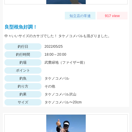
知立店の常連
917 view
良型根魚好調！
中々いいサイズのカサゴでした！ タケノコメバルも混ざりました。
釣行日
2022/05/25
釣行時間
18:00～20:00
釣場
武豊緑地（ファイザー前）
ポイント
釣魚
タケノコメバル
釣り方
その他
釣果
タケノコメバル沢山
サイズ
タケノコメバル〜20cm