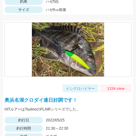
釣果
ハゼ5匹
サイズ
ハゼ6㎝前後
イシグロバイヤー
1334 view
奥浜名湖クロダイ連日好調です！
HITルアーはTsulinoのFLAIRシリーズでした。
釣行日
2022/05/25
釣行時間
21:30～22:30