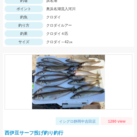
釣場
浜名湖
ポイント
奥浜名湖流入河川
釣魚
クロダイ
釣り方
クロダイルアー
釣果
クロダイ４匹
サイズ
クロダイ～42㎝
イシグロ静岡中吉田店
1280 view
西伊豆サーフ投げ釣り釣行