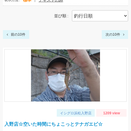
標準
テキストのみ
表示方法
並び順
前の10件
次の10件
イシグロ浜松入野店
1209 view
入野店☆空いた時間にちょこっとテナガエビ☆