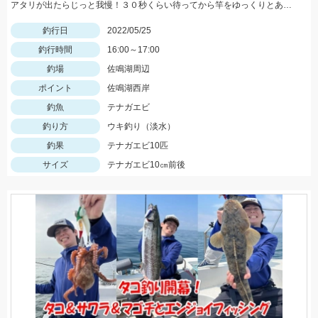
アタリが出たらじっと我慢！３０秒くらい待ってから竿をゆっくりとあげましょう。
釣行日
2022/05/25
釣行時間
16:00～17:00
釣場
佐鳴湖周辺
ポイント
佐鳴湖西岸
釣魚
テナガエビ
釣り方
ウキ釣り（淡水）
釣果
テナガエビ10匹
サイズ
テナガエビ10㎝前後