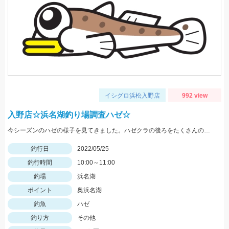
イシグロ浜松入野店
992 view
入野店☆浜名湖釣り場調査ハゼ☆
今シーズンのハゼの様子を見てきました。ハゼクラの後ろをたくさんのハゼが付いてきたので今後楽しみですよ♪今後もちょくちょく様子見てきますね。
釣行日
2022/05/25
釣行時間
10:00～11:00
釣場
浜名湖
ポイント
奥浜名湖
釣魚
ハゼ
釣り方
その他