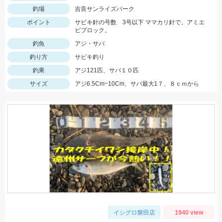
釣場
吉良サンライズパーク
ポイント
サビキ針の号数 3号以下 ママカリ針で。アミエ
ビブロック。
釣魚
アジ・サバ
釣り方
サビキ釣り
釣果
アジ121匹、サバ１０匹
サイズ
アジ6.5Cm~10Cm、サバ最大1７、８ｃｍから
イシグロ磐田店
1940 view