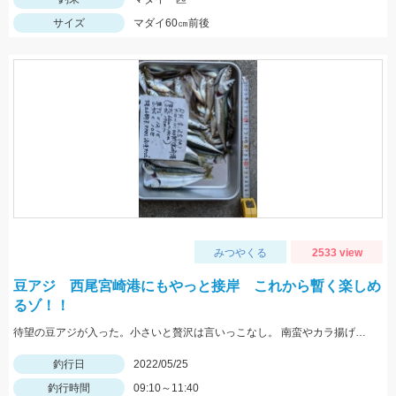
サイズ
マダイ60㎝前後
みつやくる
2533 view
豆アジ 西尾宮崎港にもやっと接岸 これから暫く楽しめ
るゾ！！
待望の豆アジが入った。小さいと贅沢は言いっこなし。 南蛮やカラ揚げに最適。今だけの特典。
釣行日
2022/05/25
釣行時間
09:10～11:40