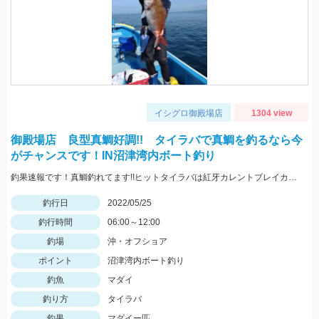
イシグロ御殿場店
1304 view
御殿場店 良型真鯛好調!! タイラバで真鯛を釣るなら今
がチャンスです！IN沼津湾内ボート釣り
釣果速報です！真鯛釣れてます!!ヒットタイラバは紅牙カレントブレイカー「ギャルピンク」
釣行日
2022/05/25
釣行時間
06:00～12:00
釣場
沖・オフショア
ポイント
沼津湾内ボート釣り
釣魚
マダイ
釣り方
タイラバ
釣果
マダイー匹