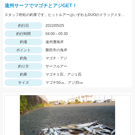
遠州サーフでマゴチとアジGET！
スタッフ村松の釣果です。ヒットルアーはいずれもDUOのドラッグメタルキャストショット30gのイワシカラー！
釣行日
2022/05/25
釣行時間
04:00～05:30
釣場
遠州灘海岸
ポイント
磐田市の海岸
釣魚
マゴチ・アジ
釣り方
サーフルアー
釣果
マゴチ１匹、アジ１匹
サイズ
マゴチ50㎝、アジ35㎝