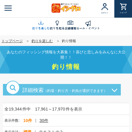
メ
イ
ショップ
ログイン
ン
コ
ン
釣りを楽しむ
釣りを知る
店舗情報
セール・イベント
テ
トップページ
釣りを楽しむ
釣り情報
ン
ツ
あなたのフィッシング情報を大募集！！喜びと悲しみをみんなに大公
に
開！！
移
釣り情報
動
詳細検索
（釣場・釣り方・釣魚が選択できます）
全
19,344
件中
17,961～17,970
件を表示
10件
30件
表示件数