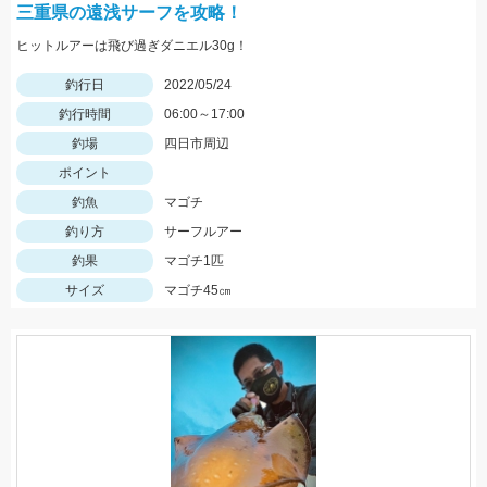
三重県の遠浅サーフを攻略！
ヒットルアーは飛び過ぎダニエル30g！
釣行日
2022/05/24
釣行時間
06:00～17:00
釣場
四日市周辺
ポイント
釣魚
マゴチ
釣り方
サーフルアー
釣果
マゴチ1匹
サイズ
マゴチ45㎝