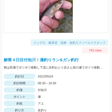
イシグロ 岐阜店 自称 友釣りフィールドスタッフ
752 view
解禁４日目付知川！瀬釣りラン&ガン釣行
朝は田瀬でポツポツ移動し下流に吉村おとり店さん前の瀬でポツリ移動し上流いなりはし下流の瀬の中でポツポツσ(^_^;)
釣行日
2022/05/24
釣行時間
06:30～16:30
釣場
付知川
ポイント
瀬
釣魚
アユ
釣り方
友釣り