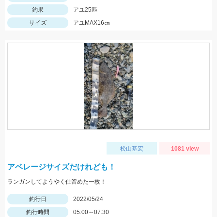
釣果
アユ25匹
サイズ
アユMAX16㎝
松山基宏
1081 view
アベレージサイズだけれども！
ランガンしてようやく仕留めた一枚！
釣行日
2022/05/24
釣行時間
05:00～07:30