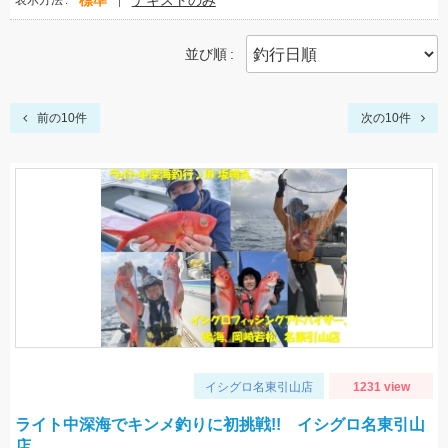
標準
テキストのみ
表示方法
並び順
前の10件
次の10件
イシグロ名東引山店
1231 view
ライト中深海でキンメ釣りに初挑戦!! イシグロ名東引山
店