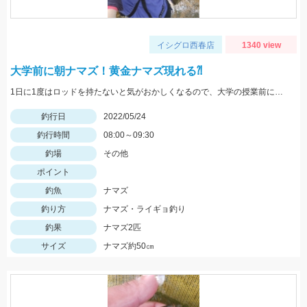
イシグロ西春店
1340 view
大学前に朝ナマズ！黄金ナマズ現れる⁈
1日に1度はロッドを持たないと気がおかしくなるので、大学の授業前にナマズと遊んできました。
釣行日
2022/05/24
釣行時間
08:00～09:30
釣場
その他
ポイント
釣魚
ナマズ
釣り方
ナマズ・ライギョ釣り
釣果
ナマズ2匹
サイズ
ナマズ約50㎝