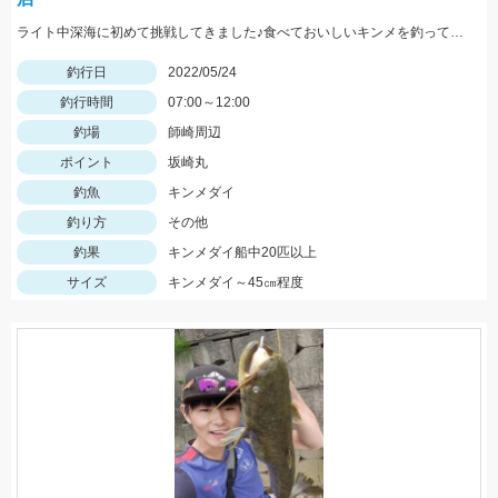
ライト中深海に初めて挑戦してきました♪食べておいしいキンメを釣ってみてはいかがでしょうか？ 水深300～400ｍで仕掛けは5～8本針のライト中深海用胴突き仕掛けに250号のオモリを使用しました
釣行日
2022/05/24
釣行時間
07:00～12:00
釣場
師崎周辺
ポイント
坂崎丸
釣魚
キンメダイ
釣り方
その他
釣果
キンメダイ船中20匹以上
サイズ
キンメダイ～45㎝程度