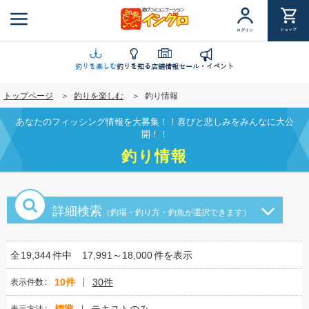
メ
イ
ショップ
ログイン
ン
コ
ン
釣りを楽しむ
釣りを知る
店舗情報
セール・イベント
テ
トップページ
釣りを楽しむ
釣り情報
ン
ツ
あなたのフィッシング情報を大募集！！喜びと悲しみをみんなに大公
に
開！！
移
釣り情報
動
詳細検索
（釣場・釣り方・釣魚が選択できます）
全
19,344
件中
17,991～18,000
件を表示
10件
30件
表示件数