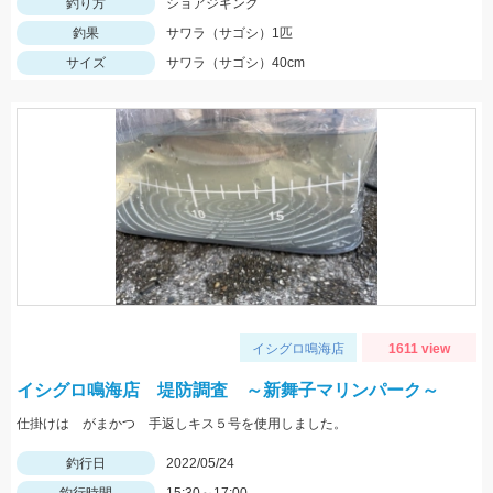
釣り方
ショアジギング
釣果
サワラ（サゴシ）1匹
サイズ
サワラ（サゴシ）40cm
イシグロ鳴海店
1611 view
イシグロ鳴海店 堤防調査 ～新舞子マリンパーク～
仕掛けは がまかつ 手返しキス５号を使用しました。
釣行日
2022/05/24