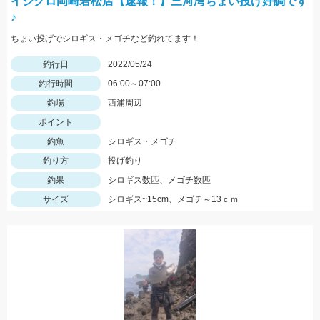
イシグロ岡崎若松店【速報！】三河湾ちょい投げ好調です
♪
ちょい投げでシロギス・メゴチなど釣れてます！
釣行日
2022/05/24
釣行時間
06:00～07:00
釣場
西浦周辺
ポイント
釣魚
シロギス・メゴチ
釣り方
投げ釣り
釣果
シロギス数匹、メゴチ数匹
サイズ
シロギス~15cm、メゴチ～13ｃｍ