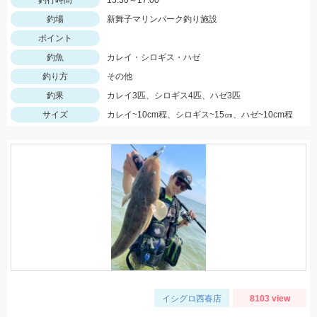
釣行時間
15:30～17:00
釣場
新舞子マリンパーク釣り施設
ポイント
釣魚
カレイ・シロギス・ハゼ
釣り方
その他
釣果
カレイ3匹、シロギス4匹、ハゼ3匹
サイズ
カレイ~10cm程、シロギス~15㎝、ハゼ~10cm程
イシグロ西春店
8103 view