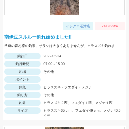
イシグロ沼津店
2419 view
南伊豆スルルー釣れ始めました‼
常連の森村様の釣果。サラシは大きくありませんが、ヒラスズキ釣れました！
釣行日
2022/05/24
釣行時間
07:00～15:00
釣場
その他
ポイント
釣魚
ヒラスズキ・フエダイ・メジナ
釣り方
その他
釣果
ヒラスズキ２匹、フエダイ１匹、メジナ１匹
サイズ
ヒラスズキ65ｃｍ、フエダイ49ｃｍ、メジナ40.5
ｃｍ