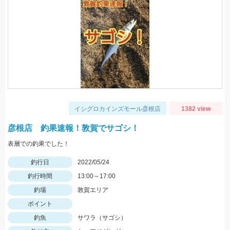
イシグロカインズモール彦根店
1382 view
彦根店 釣果速報！敦賀でサゴシ！
表層での釣果でした！
釣行日
2022/05/24
釣行時間
13:00～17:00
釣場
敦賀エリア
ポイント
釣魚
サワラ（サゴシ）