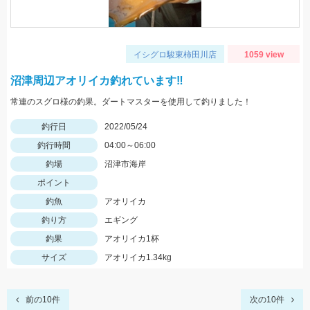
イシグロ駿東柿田川店
1059 view
沼津周辺アオリイカ釣れています‼
常連のスグロ様の釣果。ダートマスターを使用して釣りました！
釣行日
2022/05/24
釣行時間
04:00～06:00
釣場
沼津市海岸
ポイント
釣魚
アオリイカ
釣り方
エギング
釣果
アオリイカ1杯
サイズ
アオリイカ1.34kg
前の10件
次の10件