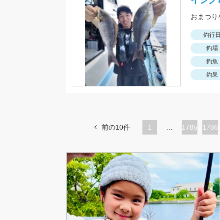
イシグ
釣行
釣場
釣魚
釣果
前の10件
1
…
ペ
1785
ペ
1786
ー
ー
ジ
ジ