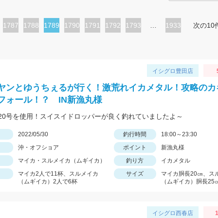
ペ
1787
ペ
1788
カ
1789
ペ
1790
ペ
1791
ペ
1792
ペ
1793
…
1933
次の10
ー
ー
レ
ー
ー
ー
ー
ジ
ジ
ン
ジ
ジ
ジ
ジ
ト
イシグロ豊田店
ペ
ヤンとゆうちぇるが行く！激荒れイカメタル！攻略のカ
ー
フォール！？ IN新漁丸様
ジ
20号を使用！スイスイドロッパーが良く釣れていましたよ～
日
2022/05/30
釣行時間
18:00～23:30
沖・オフショア
ポイント
新漁丸様
マイカ・スルメイカ（ムギイカ）
釣り方
イカメタル
マイカ2人で11杯、スルメイカ
サイズ
マイカ胴長20㎝、ス
（ムギイカ）2人で6杯
（ムギイカ）胴長25
イシグロ西春店
1