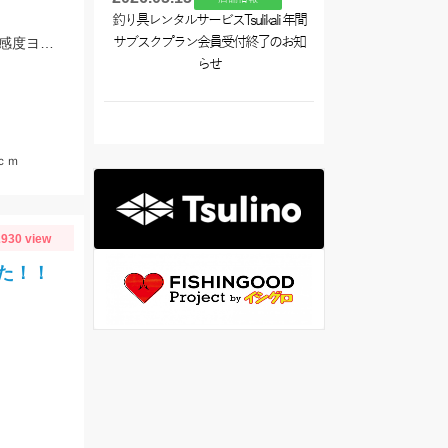
釣り具レンタルサービスTsulikali 年間
5号から7号までの針が◎ 当日は20ｍ～30ｍ先でアタリが集中しました!! 浜翔!!!感度ヨシ！！軽さ抜群！！
サブスクプラン会員受付終了のお知
らせ
ｃｍ
930 view
た！！