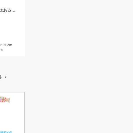
おまつりや思わぬ大物に仕掛けを切られてしまうこと多発！仕掛けは１０セットはあると安心です！
~30cm
m
件