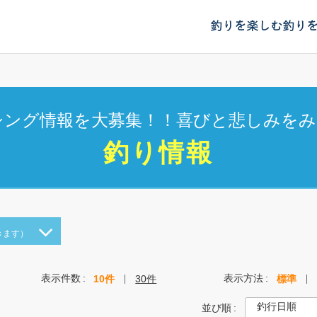
釣りを楽しむ
釣り
シング情報を大募集！！喜びと悲しみをみ
釣り情報
きます）
表示件数
表示方法
10件
30件
標準
並び順