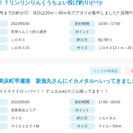
！？リンリンりんくうちょい投げ釣り!(^^)!
日
2022/05/30
釣行時間
10:00～17:00
常滑りんくう釣り護岸
ポイント
シロギス
釣り方
投げ釣り
シロギス15
サイズ
シロギス12ｃｍ～20
イシグロ鳴海店
2
美浜町早瀬港 新漁丸さんにイカメタルへいってきまし
スイスイドロッパー！！ デュエルezスリム揃ってます！！
日
2022/05/30
釣行時間
17:00～00:00
若狭美浜エリア
ポイント
マイカ
釣り方
イカメタル
マイカ２人で７杯
サイズ
マイカ～50cm