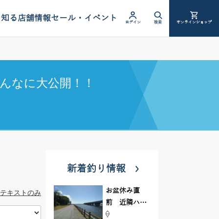
を知る
店舗情報
セール・イベント
ログイン
検索
オンラインショップ
んなに大公開！！
新着釣り情報
お盆休み直
テキストのみ
前 近隣ハゼ
釣り場調査し