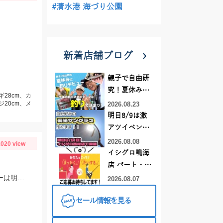
#清水港 海づり公園
新着店舗ブログ
親子で自由研
究！夏休みに
ギ28cm、カ
釣りデビュー
ジ20cm、メ
2026.08.23
明日8/9は激
アツイベント
日！！！～オ
2026.08.08
020 view
ーダー偏光グ
イシグロ鳴海
ラス受注会～
店 パート・ア
ルバイトスタ
福井県新漁丸様でイカメタル♪潮が早かったのでスッテは20～25号を使用。カラーは明るめが良かったです。
2026.08.07
ッフまだまだ
セール情報を見る
募集中！