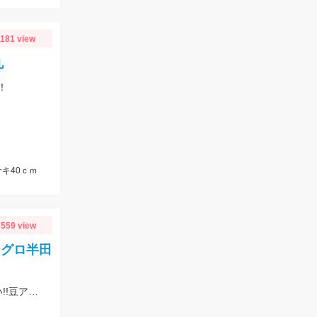
1181 view
丸
！
キ40ｃｍ
559 view
シグロ半田
アオリイカ狙いでチャレンジしたものの撃沈!!が、サビキでアジ、サバが入れ食い!!豆アジマッチとサビキ三昧をお忘れなく!