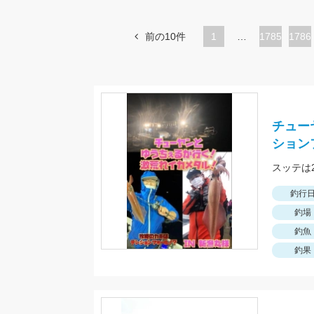
前の10件
1
…
ペ
1785
ペ
1786
ー
ー
ジ
ジ
チュー
ション
スッテは
釣行
釣場
釣魚
釣果