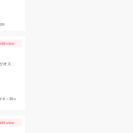
cm
549 view
オマツリなどの予期せぬトラブルが頻発したので仕掛けは多めに持っていくことがオススメ!
サキ～30ｃ
945 view