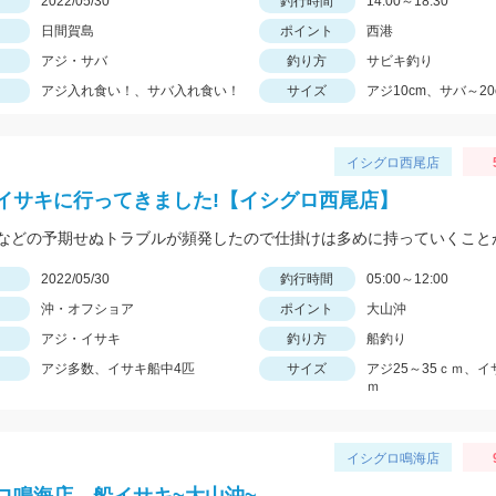
日
2022/05/30
釣行時間
14:00～18:30
日間賀島
ポイント
西港
アジ・サバ
釣り方
サビキ釣り
アジ入れ食い！、サバ入れ食い！
サイズ
アジ10cm、サバ～20
イシグロ西尾店
イサキに行ってきました!【イシグロ西尾店】
日
2022/05/30
釣行時間
05:00～12:00
沖・オフショア
ポイント
大山沖
アジ・イサキ
釣り方
船釣り
アジ多数、イサキ船中4匹
サイズ
アジ25～35ｃｍ、イ
ｍ
イシグロ鳴海店