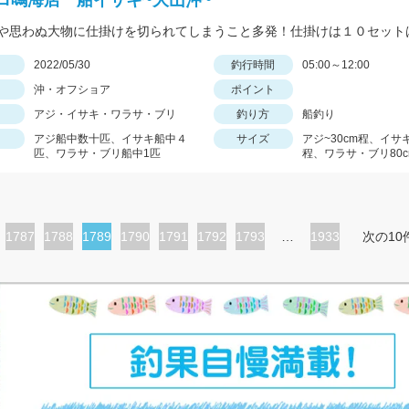
ロ鳴海店 船イサキ~大山沖~
日
2022/05/30
釣行時間
05:00～12:00
沖・オフショア
ポイント
アジ・イサキ・ワラサ・ブリ
釣り方
船釣り
アジ船中数十匹、イサキ船中４
サイズ
アジ~30cm程、イサキ
匹、ワラサ・ブリ船中1匹
程、ワラサ・ブリ80c
ペ
1787
ペ
1788
カ
1789
ペ
1790
ペ
1791
ペ
1792
ペ
1793
…
1933
次の10
ー
ー
レ
ー
ー
ー
ー
ジ
ジ
ン
ジ
ジ
ジ
ジ
ト
ペ
ー
ジ