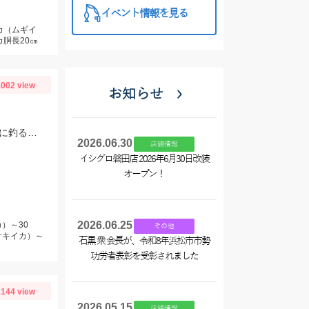
イベント情報を見る
カ（ムギイ
カ胴長20㎝
002 view
お知らせ
当日は時化でなかなかテクニカルでしたが、コロコロスッテ20号でコンスタントに釣る事が出来ました！
2026.06.30
店舗情報
イシグロ磐田店 2026年6月30日改装
オープン！
2026.06.25
）～30
その他
サキイカ）～
石黒 衆 会長が、令和8年浜松市市勢
功労者表彰を受彰されました
144 view
2026.05.15
店舗情報