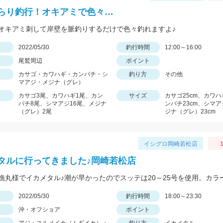
らり釣行！オキアミで色々…
オキアミ刺して岸壁を脈釣りするだけで色々釣れますよ♪
日
2022/05/30
釣行時間
12:00～16:00
尾鷲周辺
ポイント
カサゴ・カワハギ・カンパチ・シ
釣り方
その他
マアジ・メジナ（グレ）
カサゴ3尾、カワハギ1尾、カン
サイズ
カサゴ25cm、カワハ
パチ8尾、シマアジ16尾、メジナ
ンパチ23cm、シマア
（グレ）2尾
ジナ（グレ）23cm
イシグロ岡崎若松店
1
タルに行ってきました♪岡崎若松店
日
2022/05/30
釣行時間
18:00～23:30
沖・オフショア
ポイント