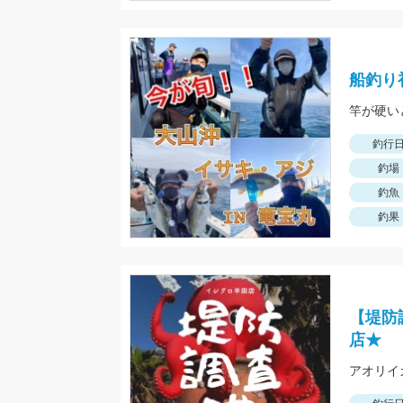
船釣り
竿が硬い
釣行
釣場
釣魚
釣果
【堤防
店★