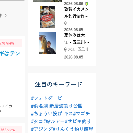
2026.08.06
てきました
敦賀イカメタ
件
ル釣行in竹宝
丸様 釣り方で
2026.08.05
釣果が激変！
夏休みは大
竿頭を取った
江・五三川で
570 view
パターンと
大江・五三川
バスフィッシ
は？
ギはテン
ング♪
2026.08.05
注目のキーワード
#フォトダービー
#浜名湖 新居海釣り公園
ルメイカ
㎝
#ちょうい投げ キス
#マゴチ
#タコ
#鮎ルアー
#サビキ釣り
#アジング
#りんくう釣り護岸
363 view