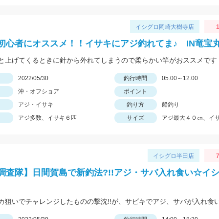
イシグロ岡崎大樹寺店
初心者にオススメ！！イサキにアジ釣れてま♪ IN竜宝
と上げてくるときに針から外れてしまうので柔らかい竿がおススメです
日
2022/05/30
釣行時間
05:00～12:00
沖・オフショア
ポイント
アジ・イサキ
釣り方
船釣り
アジ多数、イサキ６匹
サイズ
アジ最大４０㎝、イサ
イシグロ半田店
7
調査隊】日間賀島で新釣法?!!アジ・サバ入れ食い☆イ