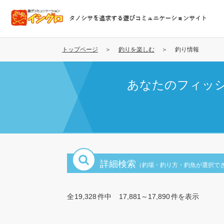
メ
イ
タノシサを追求する遊びコミュニケーションサイト
ン
コ
ン
トップページ
釣りを楽しむ
釣り情報
テ
ン
あなたのフィッ
ツ
に
移
動
詳細検索
（釣場・釣り方・釣魚が選択で
全
19,328
件中
17,881～17,890
件を表示