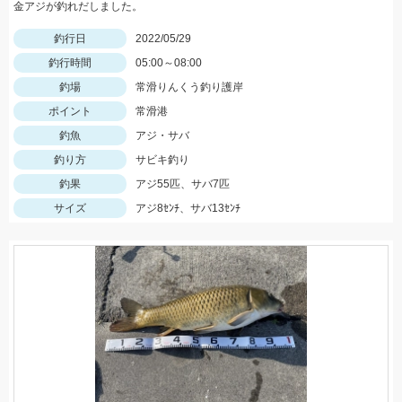
金アジが釣れだしました。
釣行日
2022/05/29
釣行時間
05:00～08:00
釣場
常滑りんくう釣り護岸
ポイント
常滑港
釣魚
アジ・サバ
釣り方
サビキ釣り
釣果
アジ55匹、サバ7匹
サイズ
アジ8ｾﾝﾁ、サバ13ｾﾝﾁ