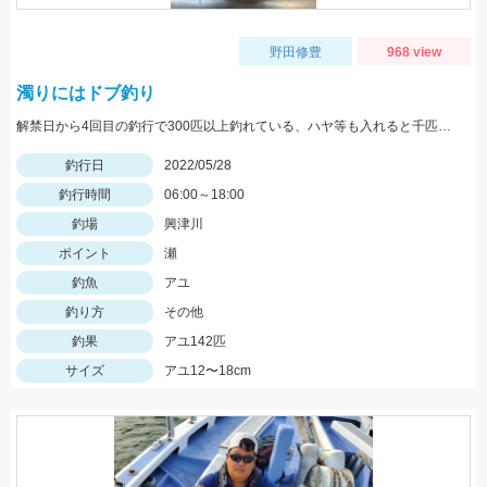
野田修豊
968 view
濁りにはドブ釣り
解禁日から4回目の釣行で300匹以上釣れている、ハヤ等も入れると千匹、手返し大変
釣行日
2022/05/28
釣行時間
06:00～18:00
釣場
興津川
ポイント
瀬
釣魚
アユ
釣り方
その他
釣果
アユ142匹
サイズ
アユ12〜18cm