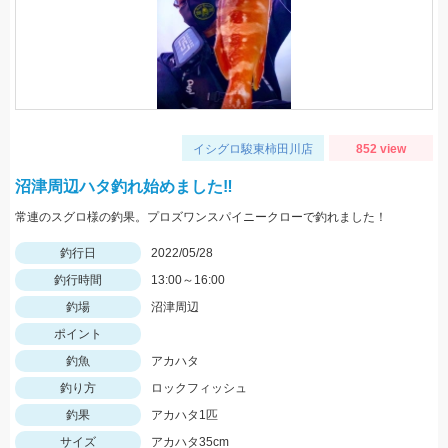
イシグロ駿東柿田川店
852 view
沼津周辺ハタ釣れ始めました‼
常連のスグロ様の釣果。プロズワンスパイニークローで釣れました！
釣行日
2022/05/28
釣行時間
13:00～16:00
釣場
沼津周辺
ポイント
釣魚
アカハタ
釣り方
ロックフィッシュ
釣果
アカハタ1匹
サイズ
アカハタ35cm