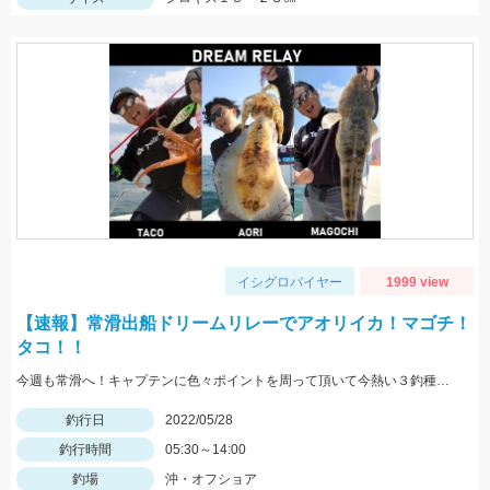
イシグロバイヤー
1999 view
【速報】常滑出船ドリームリレーでアオリイカ！マゴチ！
タコ！！
今週も常滑へ！キャプテンに色々ポイントを周って頂いて今熱い３釣種を釣ることができました！！大興奮！！！
釣行日
2022/05/28
釣行時間
05:30～14:00
釣場
沖・オフショア