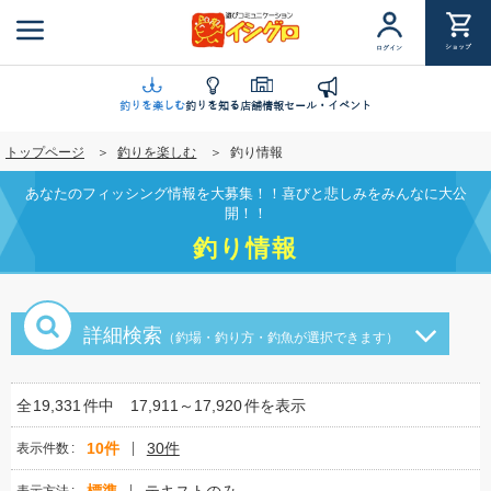
メ
イ
ショップ
ログイン
ン
コ
ン
釣りを楽しむ
釣りを知る
店舗情報
セール・イベント
テ
トップページ
釣りを楽しむ
釣り情報
ン
ツ
あなたのフィッシング情報を大募集！！喜びと悲しみをみんなに大公
に
開！！
移
釣り情報
動
詳細検索
（釣場・釣り方・釣魚が選択できます）
全
19,331
件中
17,911～17,920
件を表示
10件
30件
表示件数