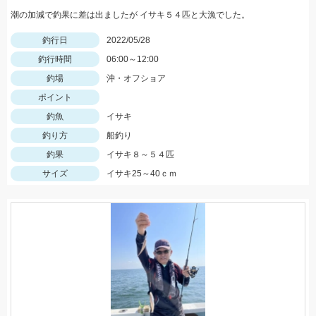
潮の加減で釣果に差は出ましたが イサキ５４匹と大漁でした。
釣行日
2022/05/28
釣行時間
06:00～12:00
釣場
沖・オフショア
ポイント
釣魚
イサキ
釣り方
船釣り
釣果
イサキ８～５４匹
サイズ
イサキ25～40ｃｍ