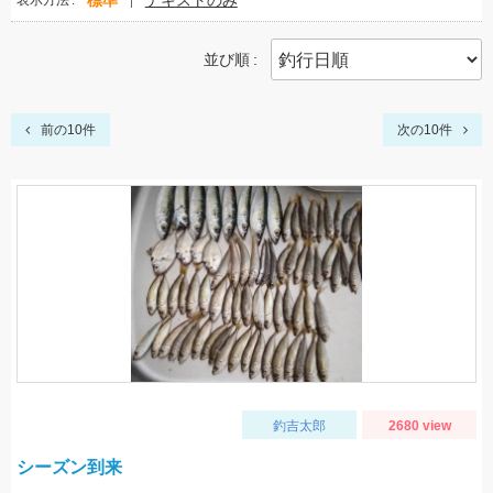
標準
テキストのみ
表示方法
並び順
前の10件
次の10件
釣吉太郎
2680 view
シーズン到来