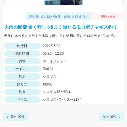
釣り船 まとばや所属『武丸 たけまる』
665 view
大雨の影響 全く無しッ‼︎よく当たるモロポチャギス釣り
例年に比べるとまだまだ水温は低いですが 日に日にモロポチャギスの活性 高まってますよッ(^-^)
釣行日
2022/05/28
釣行時間
05:30～12:30
釣場
沖・オフショア
ポイント
師崎沖
釣魚
シロギス
釣り方
船釣り
釣果
シロギス15〜60本
サイズ
シロギスピンギス〜21㌢
前の10件
次の10件