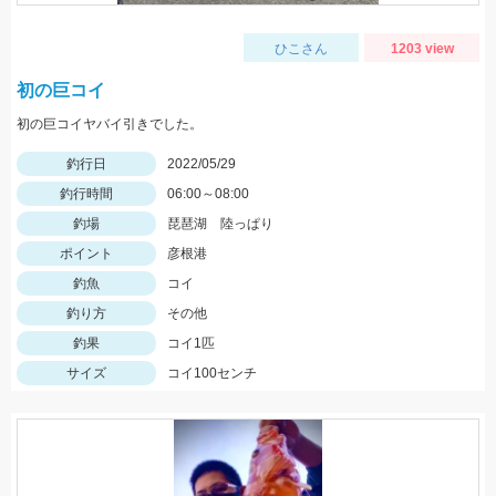
ひこさん
1203 view
初の巨コイ
初の巨コイヤバイ引きでした。
釣行日
2022/05/29
釣行時間
06:00～08:00
釣場
琵琶湖 陸っぱり
ポイント
彦根港
釣魚
コイ
釣り方
その他
釣果
コイ1匹
サイズ
コイ100センチ