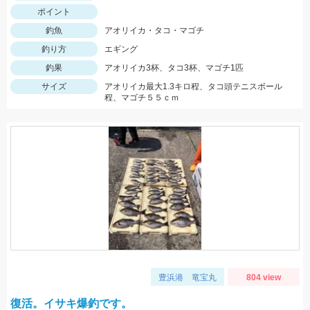
ポイント
釣魚
アオリイカ・タコ・マゴチ
釣り方
エギング
釣果
アオリイカ3杯、タコ3杯、マゴチ1匹
サイズ
アオリイカ最大1.3キロ程、タコ頭テニスボール
程、マゴチ５５ｃｍ
豊浜港 竜宝丸
804 view
復活。イサキ爆釣です。