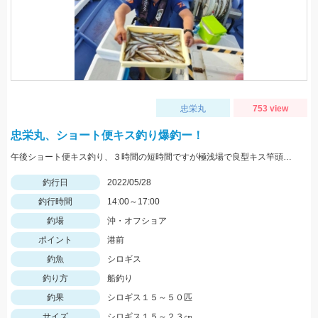
忠栄丸
753 view
忠栄丸、ショート便キス釣り爆釣ー！
午後ショート便キス釣り、３時間の短時間ですが極浅場で良型キス竿頭５０匹と入れ食い状態でした！
釣行日
2022/05/28
釣行時間
14:00～17:00
釣場
沖・オフショア
ポイント
港前
釣魚
シロギス
釣り方
船釣り
釣果
シロギス１５～５０匹
サイズ
シロギス１５～２３㎝