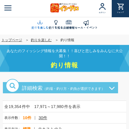
メ
イ
ショップ
ログイン
ン
コ
ン
釣りを楽しむ
釣りを知る
店舗情報
セール・イベント
テ
トップページ
釣りを楽しむ
釣り情報
ン
ツ
あなたのフィッシング情報を大募集！！喜びと悲しみをみんなに大公
に
開！！
移
釣り情報
動
詳細検索
（釣場・釣り方・釣魚が選択できます）
全
19,354
件中
17,971～17,980
件を表示
10件
30件
表示件数