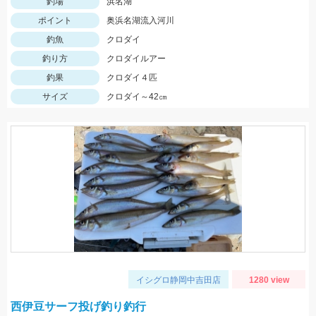
釣場
浜名湖
ポイント
奥浜名湖流入河川
釣魚
クロダイ
釣り方
クロダイルアー
釣果
クロダイ４匹
サイズ
クロダイ～42㎝
イシグロ静岡中吉田店
1280 view
西伊豆サーフ投げ釣り釣行