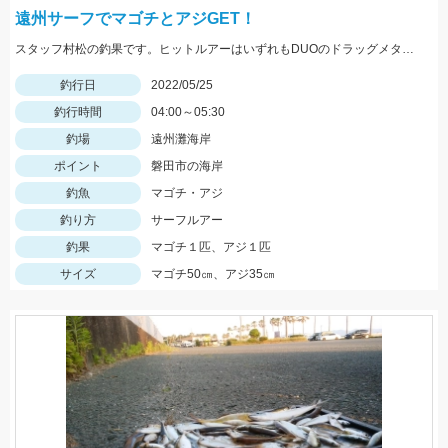
遠州サーフでマゴチとアジGET！
スタッフ村松の釣果です。ヒットルアーはいずれもDUOのドラッグメタルキャストショット30gのイワシカラー！
釣行日
2022/05/25
釣行時間
04:00～05:30
釣場
遠州灘海岸
ポイント
磐田市の海岸
釣魚
マゴチ・アジ
釣り方
サーフルアー
釣果
マゴチ１匹、アジ１匹
サイズ
マゴチ50㎝、アジ35㎝