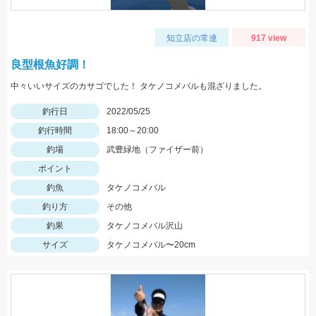
知立店の常連
917 view
良型根魚好調！
中々いいサイズのカサゴでした！ タケノコメバルも混ざりました。
釣行日
2022/05/25
釣行時間
18:00～20:00
釣場
武豊緑地（ファイザー前）
ポイント
釣魚
タケノコメバル
釣り方
その他
釣果
タケノコメバル沢山
サイズ
タケノコメバル〜20cm