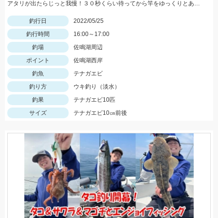
アタリが出たらじっと我慢！３０秒くらい待ってから竿をゆっくりとあげましょう。
釣行日
2022/05/25
釣行時間
16:00～17:00
釣場
佐鳴湖周辺
ポイント
佐鳴湖西岸
釣魚
テナガエビ
釣り方
ウキ釣り（淡水）
釣果
テナガエビ10匹
サイズ
テナガエビ10㎝前後