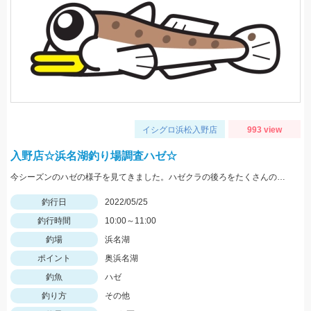
イシグロ浜松入野店
993 view
入野店☆浜名湖釣り場調査ハゼ☆
今シーズンのハゼの様子を見てきました。ハゼクラの後ろをたくさんのハゼが付いてきたので今後楽しみですよ♪今後もちょくちょく様子見てきますね。
釣行日
2022/05/25
釣行時間
10:00～11:00
釣場
浜名湖
ポイント
奥浜名湖
釣魚
ハゼ
釣り方
その他