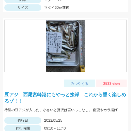
サイズ
マダイ60㎝前後
みつやくる
2533 view
豆アジ 西尾宮崎港にもやっと接岸 これから暫く楽しめ
るゾ！！
待望の豆アジが入った。小さいと贅沢は言いっこなし。 南蛮やカラ揚げに最適。今だけの特典。
釣行日
2022/05/25
釣行時間
09:10～11:40