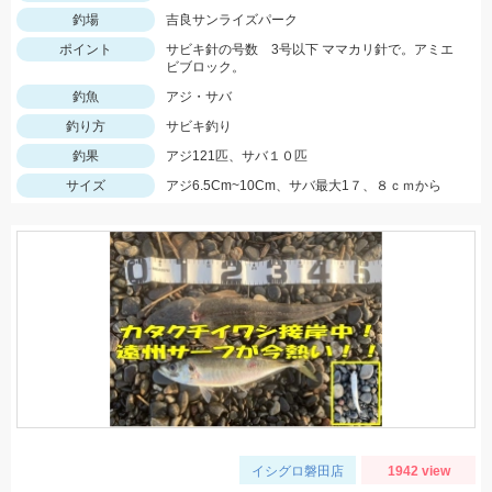
釣場
吉良サンライズパーク
ポイント
サビキ針の号数 3号以下 ママカリ針で。アミエ
ビブロック。
釣魚
アジ・サバ
釣り方
サビキ釣り
釣果
アジ121匹、サバ１０匹
サイズ
アジ6.5Cm~10Cm、サバ最大1７、８ｃｍから
イシグロ磐田店
1942 view