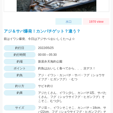
水口
1970 view
アジ＆サバ爆発！カンパチゲット？違う？
前はイワシ爆発、今日はアジサバ♪おいしくたべよ☆
釣行日
2022/05/25
釣行時間
00:00～05:30
釣場
新居弁天海釣公園
ポイント
釣魚はおいしく食べてから、、、次デス！
釣魚
アジ・イワシ・カンパチ・サバ・フグ（ショウサ
イフグ・ヒガンフグ）・むつ
釣り方
サビキ釣り
釣果
アジたくさん、イワシ少し、カンパチ1匹、サバた
くさん、フグ（ショウサイフグ・ヒガンフグ）そ
こそこ、むつ少し
サイズ
アジ豆～、イワシそこそこ、カンパチ～18cm、サ
バ22cm、フグ（ショウサイフグ・ヒガンフグ）そ