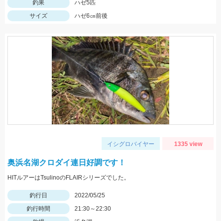
釣果
ハゼ5匹
サイズ
ハゼ6㎝前後
イシグロバイヤー
1335 view
奥浜名湖クロダイ連日好調です！
HITルアーはTsulinoのFLAIRシリーズでした。
釣行日
2022/05/25
釣行時間
21:30～22:30