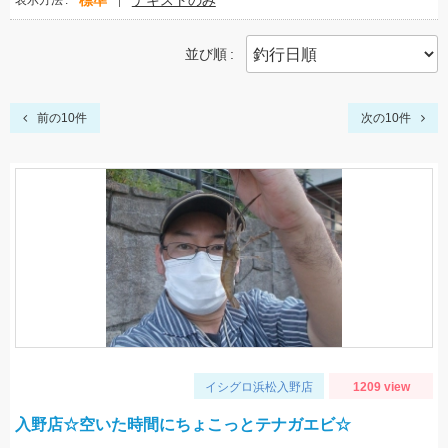
標準
テキストのみ
表示方法
並び順
前の10件
次の10件
イシグロ浜松入野店
1209 view
入野店☆空いた時間にちょこっとテナガエビ☆