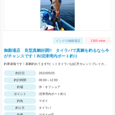
イシグロ御殿場店
1305 view
御殿場店 良型真鯛好調!! タイラバで真鯛を釣るなら今
がチャンスです！IN沼津湾内ボート釣り
釣果速報です！真鯛釣れてます!!ヒットタイラバは紅牙カレントブレイカー「ギャルピンク」
釣行日
2022/05/25
釣行時間
06:00～12:00
釣場
沖・オフショア
ポイント
沼津湾内ボート釣り
釣魚
マダイ
釣り方
タイラバ
釣果
マダイー匹