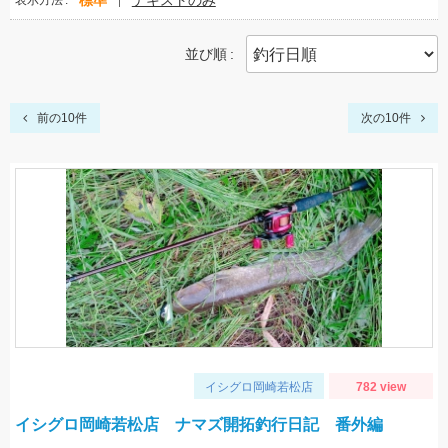
標準
テキストのみ
表示方法
並び順
前の10件
次の10件
イシグロ岡崎若松店
782 view
イシグロ岡崎若松店 ナマズ開拓釣行日記 番外編