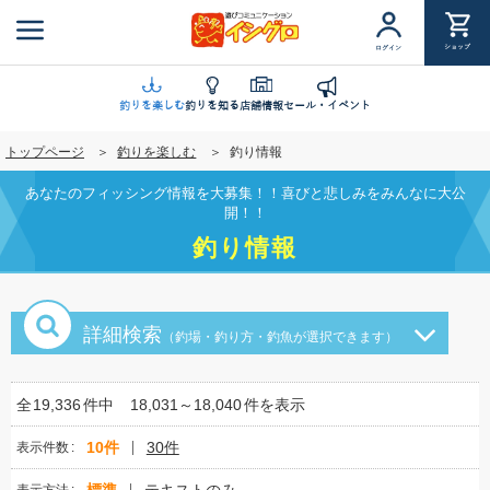
メ
イ
ショップ
ログイン
ン
コ
ン
釣りを楽しむ
釣りを知る
店舗情報
セール・イベント
テ
トップページ
釣りを楽しむ
釣り情報
ン
ツ
あなたのフィッシング情報を大募集！！喜びと悲しみをみんなに大公
に
開！！
移
釣り情報
動
詳細検索
（釣場・釣り方・釣魚が選択できます）
全
19,336
件中
18,031～18,040
件を表示
10件
30件
表示件数