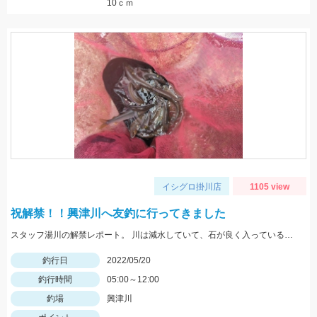
10ｃｍ
イシグロ掛川店
1105 view
祝解禁！！興津川へ友釣に行ってきました
スタッフ湯川の解禁レポート。 川は減水していて、石が良く入っている波立ちあるポイントがオススメ
釣行日
2022/05/20
釣行時間
05:00～12:00
釣場
興津川