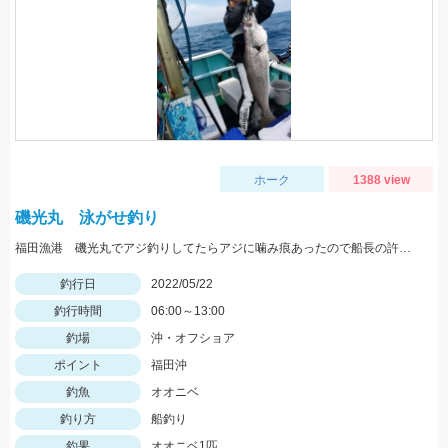
ホーク
1388 view
磯光丸 泳がせ釣り
福田漁港 磯光丸でアジ釣りしてたらアジに噛み痕あったので船長の許可もらって泳がせしていっぱつでした。
釣行日
2022/05/22
釣行時間
06:00～13:00
釣場
沖・オフショア
ポイント
福田沖
釣魚
オオニベ
釣り方
船釣り
釣果
オオニベ1匹