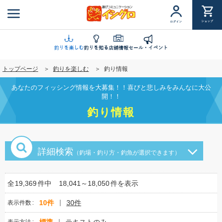
メ
イ
ショップ
ログイン
ン
コ
ン
釣りを楽しむ
釣りを知る
店舗情報
セール・イベント
テ
トップページ
釣りを楽しむ
釣り情報
ン
ツ
あなたのフィッシング情報を大募集！！喜びと悲しみをみんなに大公
に
開！！
移
釣り情報
動
詳細検索
（釣場・釣り方・釣魚が選択できます）
全
19,369
件中
18,041～18,050
件を表示
10件
30件
表示件数