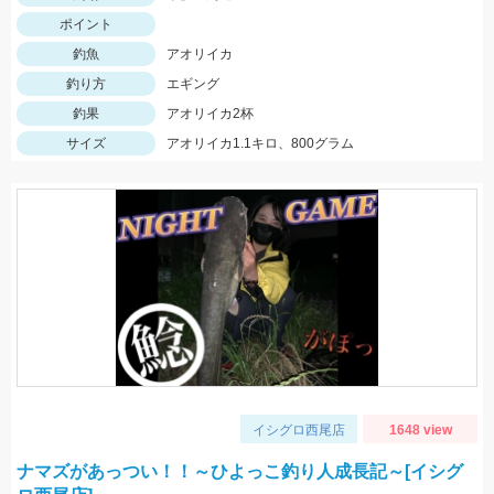
ポイント
釣魚
アオリイカ
釣り方
エギング
釣果
アオリイカ2杯
サイズ
アオリイカ1.1キロ、800グラム
イシグロ西尾店
1648 view
ナマズがあっつい！！～ひよっこ釣り人成長記～[イシグ