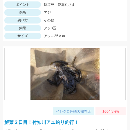
ポイント
錦港発・愛海丸さま
釣魚
アジ
釣り方
その他
釣果
アジ8匹
サイズ
アジ～35ｃｍ
イシグロ岡崎大樹寺店
1604 view
解禁２日目！付知川アユ釣り釣行！