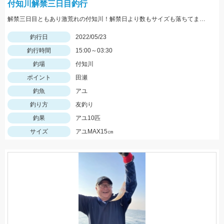
付知川解禁三日目釣行
解禁三日目ともあり激荒れの付知川！解禁日より数もサイズも落ちてますが丁寧に探れば釣れます。四日目も頑張ります！
釣行日
2022/05/23
釣行時間
15:00～03:30
釣場
付知川
ポイント
田瀬
釣魚
アユ
釣り方
友釣り
釣果
アユ10匹
サイズ
アユMAX15㎝