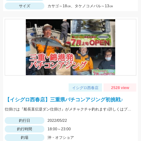
サイズ
カサゴ～18㎝、タケノコメバル～13㎝
イシグロ西春店
2528 view
【イシグロ西春店】三重県バチコンアジング初挑戦♪
仕掛けは『船長直伝逆ダン仕掛け』がメチャクチャ釣れます♪詳しくはブログをご覧ください‼
釣行日
2022/05/22
釣行時間
18:00～23:00
釣場
沖・オフショア