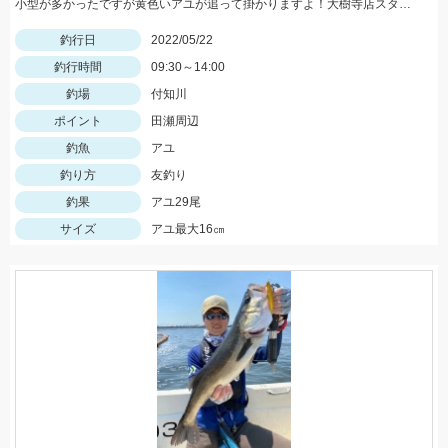
小型が多かったですが黄色いアユが追って掛かりますよ！大樹寺店スタッフ岩崎釣行
釣行日
2022/05/22
釣行時間
09:30～14:00
釣場
付知川
ポイント
田瀬周辺
釣魚
アユ
釣り方
友釣り
釣果
アユ29尾
サイズ
アユ最大16㎝