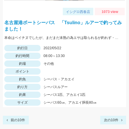
イシグロ西春店
1073 view
名古屋港ボートシーバス 「Tsulino」ルアーで釣ってみ
ました！
本命はベイチヌでしたが、まだまだ未熟の為エサは取られるが釣れず・・・
釣行日
2022/05/22
釣行時間
08:00～13:30
釣場
その他
ポイント
釣魚
シーバス・アカエイ
釣り方
シーバスルアー
釣果
シーバス1匹、アカエイ1匹
サイズ
シーバス60㎝、アカエイ胴長80㎝
前の10件
次の10件