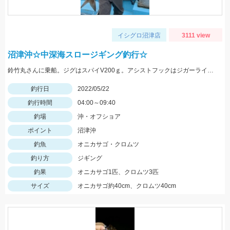
イシグロ沼津店
3111 view
沼津沖☆中深海スロージギング釣行☆
鈴竹丸さんに乗船。ジグはスパイV200ｇ。アシストフックはジガーライトシワリ2/0を使用。
釣行日
2022/05/22
釣行時間
04:00～09:40
釣場
沖・オフショア
ポイント
沼津沖
釣魚
オニカサゴ・クロムツ
釣り方
ジギング
釣果
オニカサゴ1匹、クロムツ3匹
サイズ
オニカサゴ約40cm、クロムツ40cm