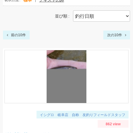
標準
テキストのみ
表示方法
並び順
前の10件
次の10件
イシグロ 岐阜店 自称 友釣りフィールドスタッフ
862 view