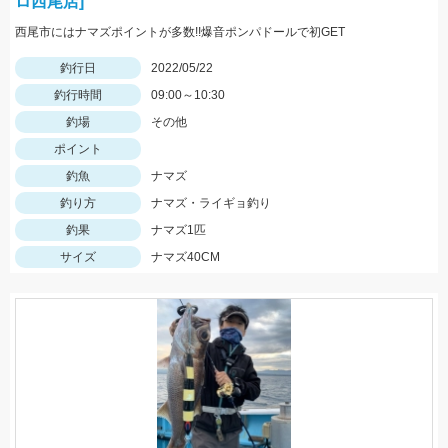
ロ西尾店]
西尾市にはナマズポイントが多数!!爆音ポンパドールで初GET
釣行日
2022/05/22
釣行時間
09:00～10:30
釣場
その他
ポイント
釣魚
ナマズ
釣り方
ナマズ・ライギョ釣り
釣果
ナマズ1匹
サイズ
ナマズ40CM