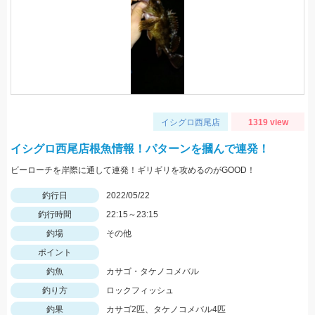
イシグロ西尾店
1319 view
イシグロ西尾店根魚情報！パターンを摑んで連発！
ビーローチを岸際に通して連発！ギリギリを攻めるのがGOOD！
釣行日
2022/05/22
釣行時間
22:15～23:15
釣場
その他
ポイント
釣魚
カサゴ・タケノコメバル
釣り方
ロックフィッシュ
釣果
カサゴ2匹、タケノコメバル4匹