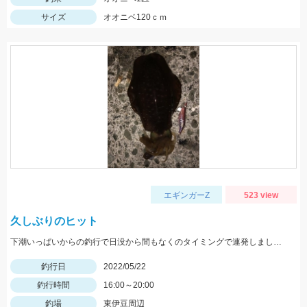
サイズ
オオニベ120ｃｍ
エギンガーZ
523 view
久しぶりのヒット
下潮いっぱいからの釣行で日没から間もなくのタイミングで連発しました。
釣行日
2022/05/22
釣行時間
16:00～20:00
釣場
東伊豆周辺