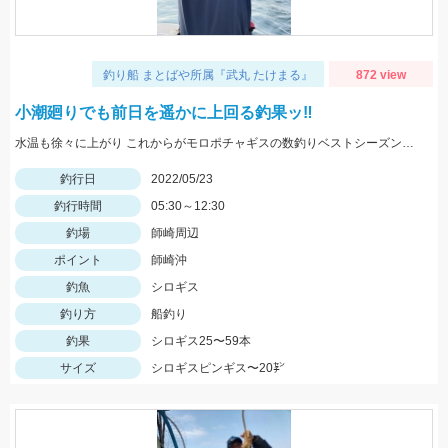
釣り船 まとばや所属『武丸 たけまる』
872 view
小潮廻りでも前日を遥かに上回る釣果ッ‼︎
水温も徐々に上がり これからがモロポチャギスの数釣りベストシーズンインですよッ(・∀・)b
釣行日
2022/05/23
釣行時間
05:30～12:30
釣場
師崎周辺
ポイント
師崎沖
釣魚
シロギス
釣り方
船釣り
釣果
シロギス25〜59本
サイズ
シロギスピンギス〜20㌢