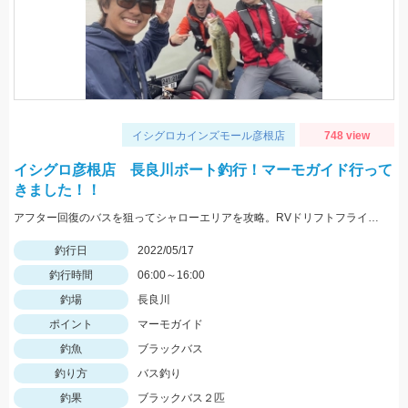
イシグロカインズモール彦根店
748 view
イシグロ彦根店 長良川ボート釣行！マーモガイド行って
きました！！
アフター回復のバスを狙ってシャローエリアを攻略。RVドリフトフライ、フリックシェイク4.8インチでの釣果でした。
釣行日
2022/05/17
釣行時間
06:00～16:00
釣場
長良川
ポイント
マーモガイド
釣魚
ブラックバス
釣り方
バス釣り
釣果
ブラックバス２匹