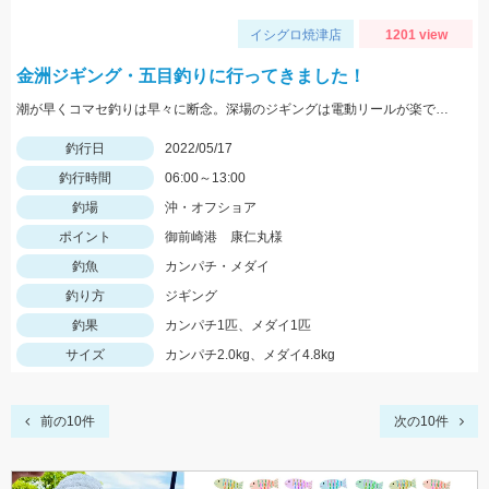
イシグロ焼津店
1201 view
金洲ジギング・五目釣りに行ってきました！
潮が早くコマセ釣りは早々に断念。深場のジギングは電動リールが楽でした。
釣行日
2022/05/17
釣行時間
06:00～13:00
釣場
沖・オフショア
ポイント
御前崎港 康仁丸様
釣魚
カンパチ・メダイ
釣り方
ジギング
釣果
カンパチ1匹、メダイ1匹
サイズ
カンパチ2.0kg、メダイ4.8kg
前の10件
次の10件