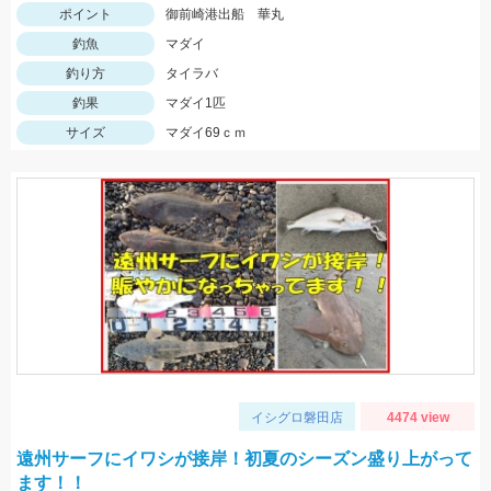
ポイント
御前崎港出船 華丸
釣魚
マダイ
釣り方
タイラバ
釣果
マダイ1匹
サイズ
マダイ69ｃｍ
イシグロ磐田店
4474 view
遠州サーフにイワシが接岸！初夏のシーズン盛り上がって
ます！！