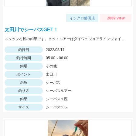
イシグロ磐田店
2889 view
太田川でシーバスGET！
スタッフ村松の釣果です。ヒットルアーはダイワのショアラインシャイナーZバーティス80Sのゴールドカラー。
釣行日
2022/05/17
釣行時間
05:00～06:00
釣場
その他
ポイント
太田川
釣魚
シーバス
釣り方
シーバスルアー
釣果
シーバス１匹
サイズ
シーバス50㎝