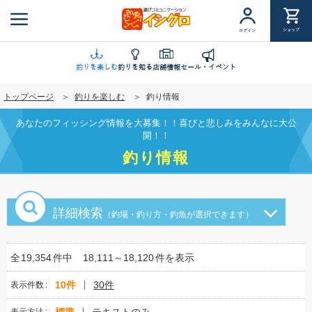
メ
イ
ショップ
ログイン
ン
コ
ン
釣りを楽しむ
釣りを知る
店舗情報
セール・イベント
テ
トップページ
釣りを楽しむ
釣り情報
ン
ツ
あなたのフィッシング情報を大募集！！喜びと悲しみをみんなに大公
に
開！！
移
釣り情報
動
詳細検索
（釣場・釣り方・釣魚が選択できます）
全
19,354
件中
18,111～18,120
件を表示
10件
30件
表示件数