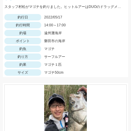
スタッフ村松がマゴチを釣りました。ヒットルアーはDUOのドラッグメタルキャストショット30gのイワシカラー。
釣行日
2022/05/17
釣行時間
14:00～17:00
釣場
遠州灘海岸
ポイント
磐田市の海岸
釣魚
マゴチ
釣り方
サーフルアー
釣果
マゴチ１匹
サイズ
マゴチ50cm