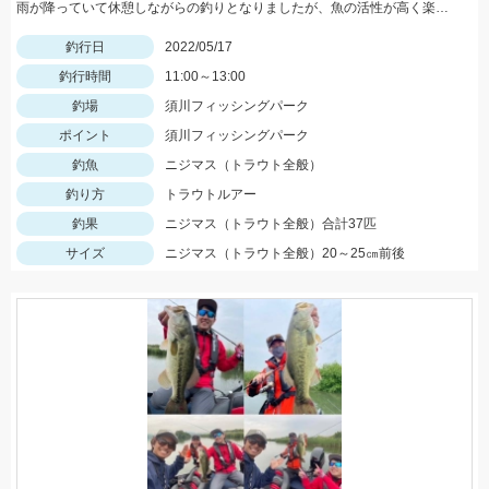
雨が降っていて休憩しながらの釣りとなりましたが、魚の活性が高く楽しむことができました！Bスパーク2.0ｇのＧマジョーラに反応良かったです。
釣行日
2022/05/17
釣行時間
11:00～13:00
釣場
須川フィッシングパーク
ポイント
須川フィッシングパーク
釣魚
ニジマス（トラウト全般）
釣り方
トラウトルアー
釣果
ニジマス（トラウト全般）合計37匹
サイズ
ニジマス（トラウト全般）20～25㎝前後