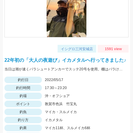
イシグロ三河安城店
1591 view
22年初の「大人の夜遊び」イカメタルへ行ってきました♪
当日は潮が速くパラシュートアンカーでスッテ20号を使用。棚はバラけていますがボトムが一番反応が良かったです。
釣行日
2022/05/17
釣行時間
17:30～23:20
釣場
沖・オフショア
ポイント
敦賀市色浜 竹宝丸
釣魚
マイカ・スルメイカ
釣り方
イカメタル
釣果
マイカ11杯、スルメイカ6杯