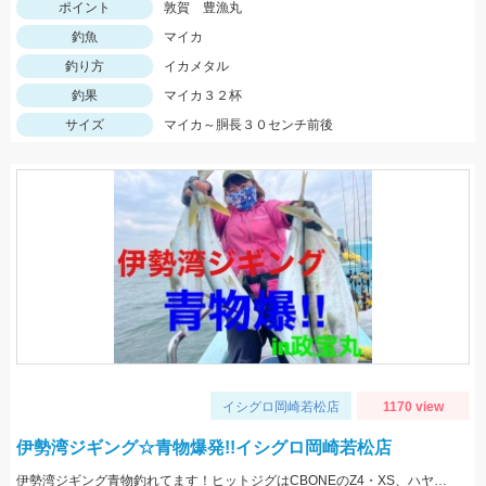
ポイント
敦賀 豊漁丸
釣魚
マイカ
釣り方
イカメタル
釣果
マイカ３２杯
サイズ
マイカ～胴長３０センチ前後
イシグロ岡崎若松店
1170 view
伊勢湾ジギング☆青物爆発!!イシグロ岡崎若松店
伊勢湾ジギング青物釣れてます！ヒットジグはCBONEのZ4・XS、ハヤブサのスイッチなどなど！