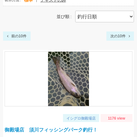
標準
テキストのみ
表示方法
並び順
前の10件
次の10件
イシグロ御殿場店
1176 view
御殿場店 須川フィッシングパーク釣行！