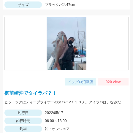
サイズ
ブラックバス47cm
イシグロ沼津店
920 view
御前崎沖でタイラバ？！
ヒットジグはディープライナーのスパイV１３０ｇ。タイラバは、なみだまＴＧ８０ｇやビンビン玉１００ｇ等を使用
釣行日
2022/05/17
釣行時間
06:00～13:00
釣場
沖・オフショア