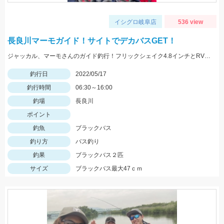
イシグロ岐阜店
536 view
長良川マーモガイド！サイトでデカバスGET！
ジャッカル、マーモさんのガイド釣行！フリックシェイク4.8インチとRVドリフトフライ3インチで釣れました！
釣行日
2022/05/17
釣行時間
06:30～16:00
釣場
長良川
ポイント
釣魚
ブラックバス
釣り方
バス釣り
釣果
ブラックバス２匹
サイズ
ブラックバス最大47ｃｍ