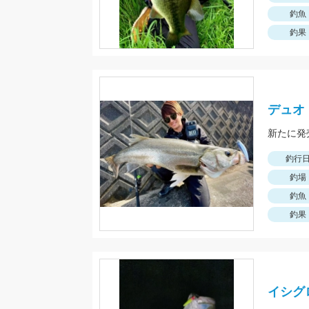
釣魚
釣果
デュオ・
新たに発
釣行
釣場
釣魚
釣果
イシグ