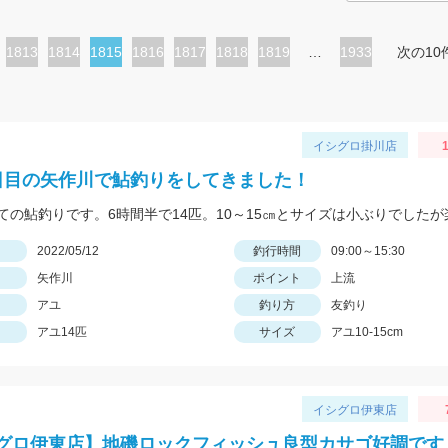
ペ
1813
ペ
1814
カ
1815
ペ
1816
ペ
1817
ペ
1818
ペ
1819
…
1933
次の10
ー
ー
レ
ー
ー
ー
ー
ジ
ジ
ン
ジ
ジ
ジ
ジ
ト
イシグロ掛川店
1
ペ
日目の矢作川で鮎釣りをしてきました！
ー
ジ
日
2022/05/12
釣行時間
09:00～15:30
矢作川
ポイント
上流
アユ
釣り方
友釣り
アユ14匹
サイズ
アユ10-15cm
イシグロ伊東店
グロ伊東店】地磯ロックフィッシュ良型カサゴ好調です