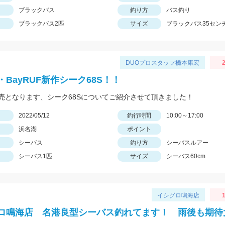
ブラックバス
釣り方
バス釣り
ブラックバス2匹
サイズ
ブラックバス35セン
DUOプロスタッフ橋本康宏
2
BayRUF新作シーク68S！！
売となります、シーク68Sについてご紹介させて頂きました！
日
2022/05/12
釣行時間
10:00～17:00
浜名湖
ポイント
シーバス
釣り方
シーバスルアー
シーバス1匹
サイズ
シーバス60cm
イシグロ鳴海店
1
ロ鳴海店 名港良型シーバス釣れてます！ 雨後も期待