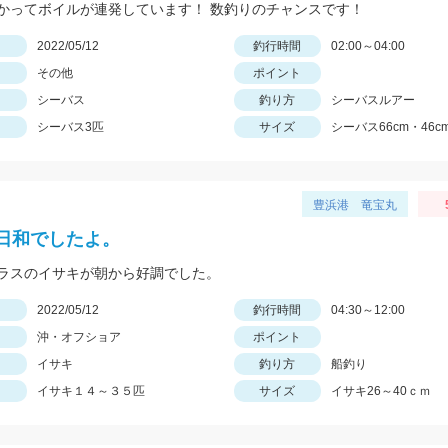
かってボイルが連発しています！ 数釣りのチャンスです！
日
2022/05/12
釣行時間
02:00～04:00
その他
ポイント
シーバス
釣り方
シーバスルアー
シーバス3匹
サイズ
シーバス66cm・46cm
豊浜港 竜宝丸
日和でしたよ。
ラスのイサキが朝から好調でした。
日
2022/05/12
釣行時間
04:30～12:00
沖・オフショア
ポイント
イサキ
釣り方
船釣り
イサキ１４～３５匹
サイズ
イサキ26～40ｃｍ