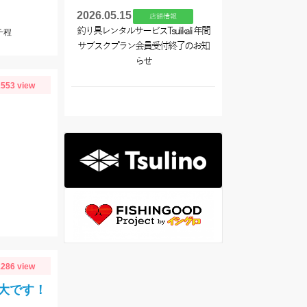
2026.05.15
店舗情報
釣り具レンタルサービスTsulikali 年間
チ程
サブスクプラン会員受付終了のお知
らせ
553 view
286 view
大です！