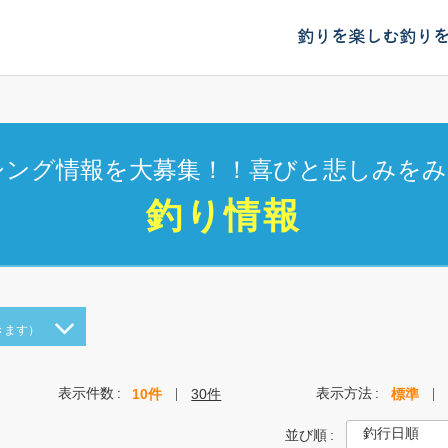
釣りを楽しむ
釣り
シング情報を大募集！！喜びと悲しみをみ
釣り情報
きます）
表示件数
表示方法
10件
30件
標準
並び順