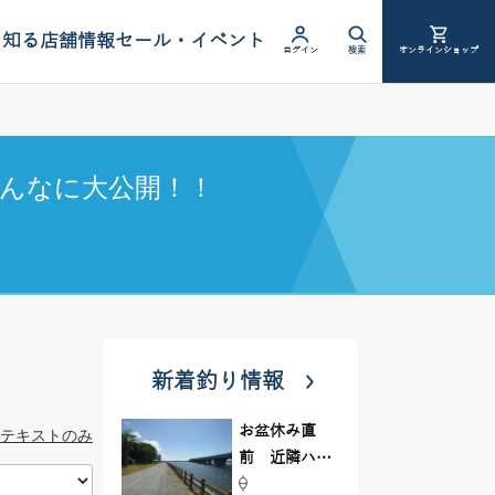
を知る
店舗情報
セール・イベント
ログイン
検索
オンラインショップ
んなに大公開！！
新着釣り情報
お盆休み直
テキストのみ
前 近隣ハゼ
釣り場調査し