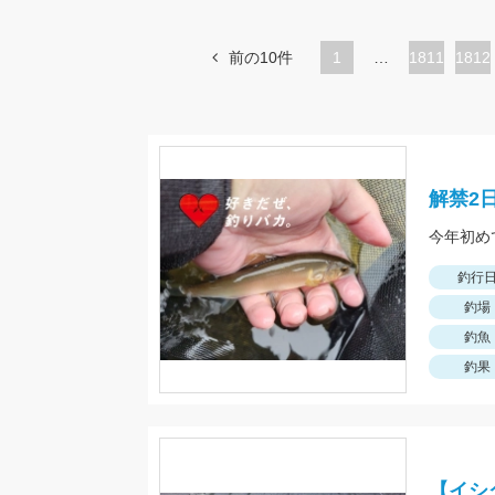
前の10件
1
…
ペ
1811
ペ
1812
ー
ー
ジ
ジ
解禁2
釣行
釣場
釣魚
釣果
【イシ