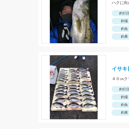
ハクに向
釣行
釣場
釣魚
釣果
イサキ
４０㎝ク
釣行
釣場
釣魚
釣果