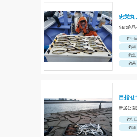
忠栄丸
旬の絶品
釣行
釣場
釣魚
釣果
目指せサ
新居公園
釣行
釣場