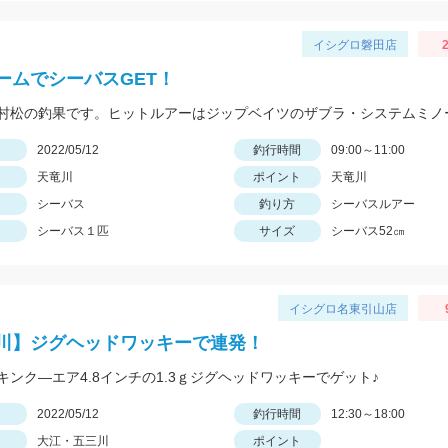
イシグロ磐田店
2
ームでシーバスGET！
日
2022/05/12
釣行時間
09:00～11:00
天竜川
ポイント
天竜川
シーバス
釣り方
シーバスルアー
シーバス１匹
サイズ
シーバス52㎝
イシグロ名東引山店
川】ジグヘッドワッキーで連発！
キンク―エア4.8インチの1.3ｇジグヘッドワッキーでゲット♪
日
2022/05/12
釣行時間
12:30～18:00
大江・五三川
ポイント