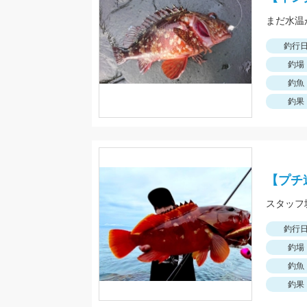
釣行
釣場
釣魚
釣果
【プチ
釣行
釣場
釣魚
釣果