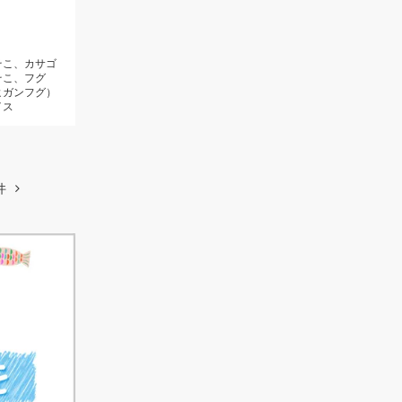
そこ、カサゴ
そこ、フグ
ヒガンフグ）
イス
件