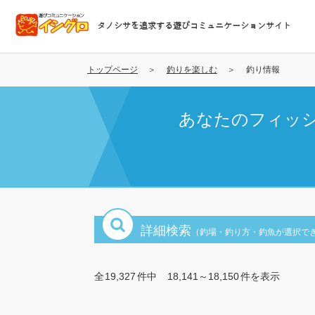
メ
イ
タノシサを追求する遊びコミュニケーションサイト
ン
コ
ン
トップページ
釣りを楽しむ
釣り情報
テ
ン
あなたのフィッ
ツ
に
移
動
詳細検索
（釣場・釣り方・釣魚が選択で
全
19,327
件中
18,141～18,150
件を表示