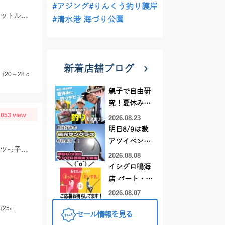
#アジング
#りんくう釣り護岸
まだ水温が上がりきってないためカサゴ多めですが、アカハタも混じります。 ヒットルアーはTsulinoメタルランナーリブートとグラスミノーＭでした。
#清水港 海づり公園
新着店舗ブログ
ゴ20～28ｃ
親子で自由研
究！夏休みに
053 view
釣りデビュー
2026.08.23
明日8/9は激
アツイベント
スタッフ堀江の釣果。両方ともテキサスリグで釣りました。20～28ｇ サバ、ムツっ子などが足元で釣れます。
日！！！～オ
2026.08.08
ーダー偏光グ
イシグロ鳴海
ラス受注会～
店 パート・ア
ルバイトスタ
2026.08.07
ッフまだまだ
25㎝
セール情報を見る
募集中！