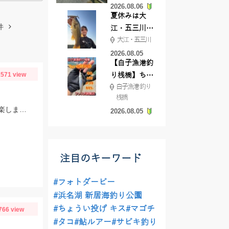
2026.08.06
てきました
夏休みは大
件
江・五三川で
大江・五三川
バスフィッシ
ング♪
2026.08.05
【白子漁港釣
571 view
り桟橋】ちょ
白子漁港 釣り
い投げ釣りが
桟橋
絶好調!キスや
今年初めての鮎釣りです。6時間半で14匹。10～15㎝とサイズは小ぶりでしたが楽しませて貰いました。
2026.08.05
ハゼが簡単に
釣れますよ💛
注目のキーワード
#フォトダービー
#浜名湖 新居海釣り公園
#ちょうい投げ キス
#マゴチ
766 view
#タコ
#鮎ルアー
#サビキ釣り