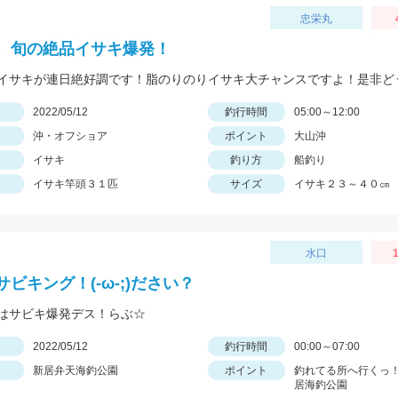
忠栄丸
、旬の絶品イサキ爆発！
イサキが連日絶好調です！脂のりのりイサキ大チャンスですよ！是非ど
日
2022/05/12
釣行時間
05:00～12:00
沖・オフショア
ポイント
大山沖
イサキ
釣り方
船釣り
イサキ竿頭３１匹
サイズ
イサキ２３～４０㎝
水口
1
ビキング！(-ω-;)ださい？
はサビキ爆発デス！らぶ☆
日
2022/05/12
釣行時間
00:00～07:00
新居弁天海釣公園
ポイント
釣れてる所へ行くっ！
居海釣公園