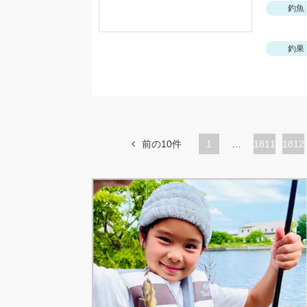
釣魚
釣果
前の10件
1
…
ペ
1811
ペ
1812
ー
ー
ジ
ジ