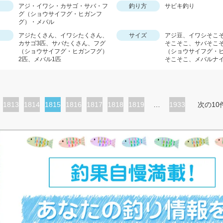
アジ・イワシ・カサゴ・サバ・フ
釣り方
サビキ釣り
グ（ショウサイフグ・ヒガンフ
グ）・メバル
アジたくさん、イワシたくさん、
サイズ
アジ豆、イワシそこ
カサゴ3匹、サバたくさん、フグ
そこそこ、サバそこ
（ショウサイフグ・ヒガンフグ）
（ショウサイフグ・
2匹、メバル1匹
そこそこ、メバルナ
ペ
1813
ペ
1814
カ
1815
ペ
1816
ペ
1817
ペ
1818
ペ
1819
…
1933
次の10
ー
ー
レ
ー
ー
ー
ー
ジ
ジ
ン
ジ
ジ
ジ
ジ
ト
ペ
ー
ジ