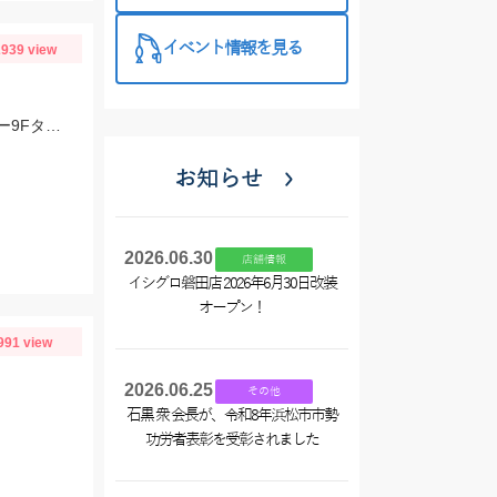
イベント情報を見る
939 view
スタッフ村松の釣果です。ヒットルアーはジップベイツのザブラ・システムミノー9Fタイダルにて！
お知らせ
2026.06.30
店舗情報
イシグロ磐田店 2026年6月30日改装
オープン！
991 view
2026.06.25
その他
石黒 衆 会長が、令和8年浜松市市勢
功労者表彰を受彰されました