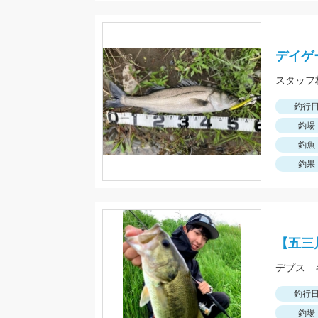
デイゲ
釣行
釣場
釣魚
釣果
【五三
デプス 
釣行
釣場