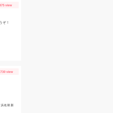
475 view
うぞ！
730 view
浜名湖 新