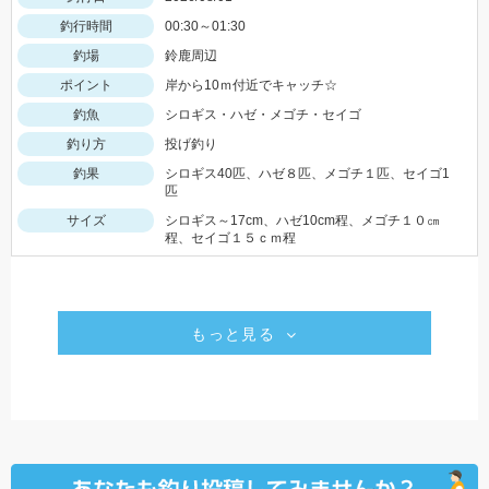
釣行時間
00:30～01:30
釣場
鈴鹿周辺
ポイント
岸から10ｍ付近でキャッチ☆
釣魚
シロギス・ハゼ・メゴチ・セイゴ
釣り方
投げ釣り
釣果
シロギス40匹、ハゼ８匹、メゴチ１匹、セイゴ1
匹
サイズ
シロギス～17cm、ハゼ10cm程、メゴチ１０㎝
程、セイゴ１５ｃｍ程
もっと見る