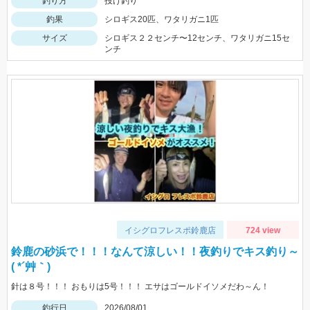
釣り方
投げ釣り
釣果
シロギス20匹、ワタリガニ1匹
サイズ
シロギス２２センチ〜12センチ、ワタリガニ15セ
ンチ
イシグロフレスポ鈴鹿店
724 view
鈴鹿の砂浜で！！！なんて涼しい！！夜釣りでキス釣り～
( *´艸｀)
針は８号！！！ おもりは5号！！！ エサはゴールドイソメだわ～ん！
釣行日
2026/08/01