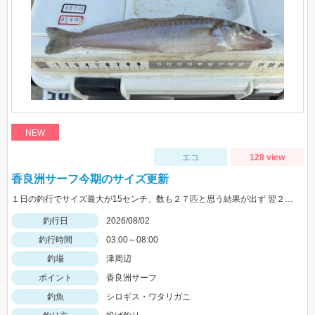
NEW
エコ
128 view
香良洲サーフ今期のサイズ更新
１日の釣行でサイズ最大が15センチ、数も２７匹と思う結果が出ず 翌２日に同じ時間、同じ場所でリベンジ。 いつもはエサは石ゴカイだけど今日はゴールドイソメを使ってみました。 夜暗い時間は石ゴカイよりも当たりも多く釣れる数も多かったですね。 7時の潮止まり頃に大きな当たりで蟹かな？と思いきや何と２２センチと、21センチのダブルでした。 今期のサイズ更新をしました。 その後、ワタリガニも釣れてリベンジ成功でした。 皆さん、記念写真は釣ったその場で撮影しましょうね。 家に帰ってからでは1センチほど縮んでしまいますからね。笑
釣行日
2026/08/02
釣行時間
03:00～08:00
釣場
津周辺
ポイント
香良洲サーフ
釣魚
シロギス・ワタリガニ