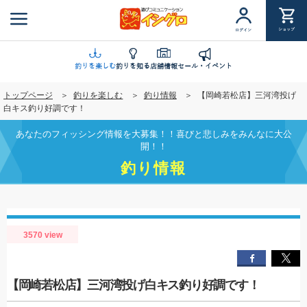
メ
イ
ショップ
ログイン
ン
コ
ン
釣りを楽しむ
釣りを知る
店舗情報
セール・イベント
テ
トップページ
釣りを楽しむ
釣り情報
【岡崎若松店】三河湾投げ
ン
白キス釣り好調です！
ツ
に
あなたのフィッシング情報を大募集！！喜びと悲しみをみんなに大公
移
開！！
動
釣り情報
3570 view
【岡崎若松店】三河湾投げ白キス釣り好調です！