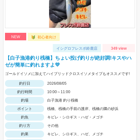
NEW
初心者向け
イシグロフレスポ鈴鹿店
349 view
【白子漁港釣り桟橋】ちょい投げ釣りが絶好調!キスやハ
ゼが簡単に釣れますよ💛
ゴールドイソメに加えてハイブリッドクロスイソメタイプもオススメです!
釣行日
2026/08/05
釣行時間
10:00～11:00
釣場
白子漁港 釣り桟橋
ポイント
桟橋、桟橋の手前の護岸、桟橋の隣の砂浜
釣魚
キビレ・シロギス・ハゼ・メゴチ
釣り方
その他
釣果
キビレ、シロギス、ハゼ、メゴチ