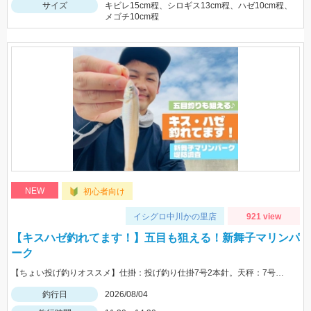
サイズ
キビレ15cm程、シロギス13cm程、ハゼ10cm程、
メゴチ10cm程
NEW
初心者向け
イシグロ中川かの里店
921 view
【キスハゼ釣れてます！】五目も狙える！新舞子マリンパ
ーク
【ちょい投げ釣りオススメ】仕掛：投げ釣り仕掛7号2本針。天秤：7号。エサ：石ゴカイorゴールドイソメ。誘い方：サビいて止めての繰り返し。
釣行日
2026/08/04