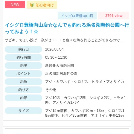
NEW
初心者向け
イシグロ豊橋向山店
3791 view
イシグロ豊橋向山店☆なんでも釣れる浜名湖海釣公園へ行
ってみよう！☆
サビキ、ちょい投げ、泳がせ・・・と色々な魚を釣ることができるので仕掛けも何種類か用意していけば楽しむことができますよ！
釣行日
2026/08/04
釣行時間
05:30～11:30
釣場
新居弁天海釣公園
ポイント
浜名湖新居海釣公園
釣魚
アジ・カワハギ・シロギス・ヒラメ・アオリイカ
釣り方
その他
釣果
アジ10匹、カワハギ12匹、シロギス2匹、ヒラメ1
匹、アオリイカ1パイ
サイズ
アジ15㎝前後、カワハギ10㎝～13㎝、シロギス1
8㎝前後、ヒラメ35㎝前後、アオリイカ甲長13㎝