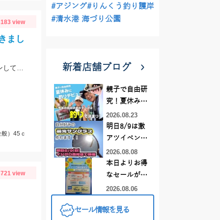
#アジング
#りんくう釣り護岸
#清水港 海づり公園
183 view
きまし
新着店舗ブログ
GWで相当叩かれたようで非常に渋かったです。ルアーをこまめにローテーションして何とかニジマスに出会えました。
親子で自由研
究！夏休みに
釣りデビュー
2026.08.23
明日8/9は激
般）45ｃ
アツイベント
日！！！～オ
2026.08.08
ーダー偏光グ
本日よりお得
ラス受注会～
721 view
なセールがス
タート!!
2026.08.06
セール情報を見る