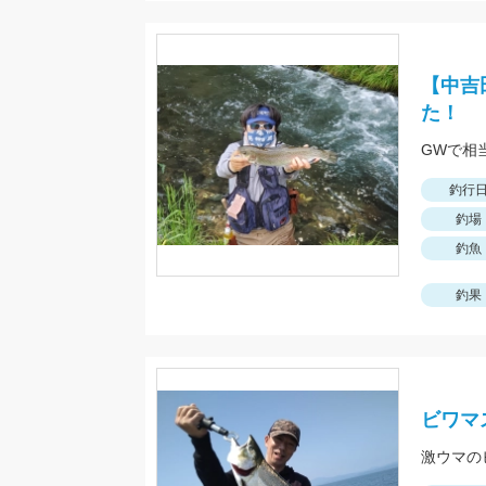
【中吉
た！
釣行
釣場
釣魚
釣果
ビワマ
激ウマの