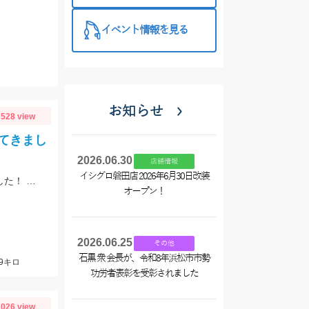
イベント情報を見る
お知らせ
528 view
てきまし
2026.06.30
店舗情報
イシグロ磐田店 2026年6月30日改装
田子沖堤防 アオリイカヤエン釣行 スタッフ菊間 1.9キロ アオリイカ釣れました！ 渡船は万集丸さんにお願いしました。
オープン！
2026.06.25
その他
石黒 衆 会長が、令和8年浜松市市勢
9キロ
功労者表彰を受彰されました
026 view