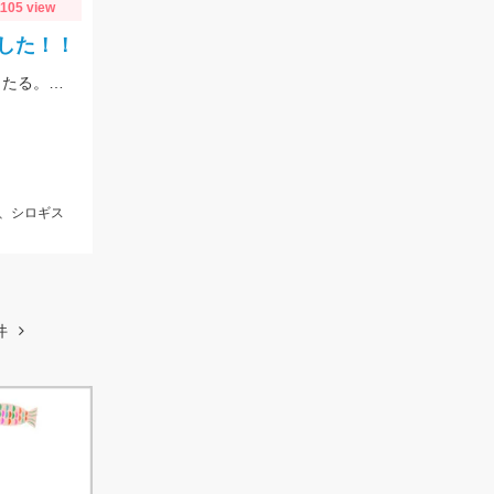
1105 view
した！！
敦賀にて、シロギスは石ゴカイをエサに14匹。岸から10～30ｍくらいでもよく当たる。夕方にサゴシがヒット、ルアーはレンジバイブ55。
、シロギス
件