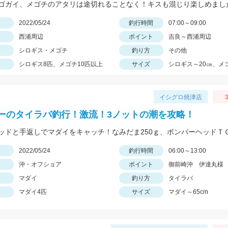
ゴガイ、メゴチのアタリは途切れることなく！キスも混じり楽しめまし
日
2022/05/24
釣行時間
07:00～09:00
西浦周辺
ポイント
吉良～西浦周辺
シロギス・メゴチ
釣り方
その他
シロギス8匹、メゴチ10匹以上
サイズ
シロギス～20㎝、メ
イシグロ焼津店
3
ーのタイラバ釣行！激流！3ノットの潮を攻略！
日
2022/05/24
釣行時間
06:00～13:00
沖・オフショア
ポイント
御前崎沖 伊達丸様
マダイ
釣り方
タイラバ
マダイ4匹
サイズ
マダイ～65cm