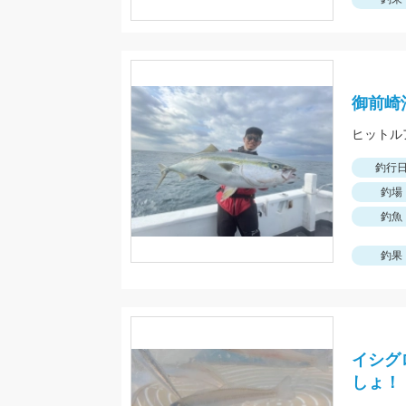
御前崎
ヒットル
釣行
釣場
釣魚
釣果
イシグ
しょ！