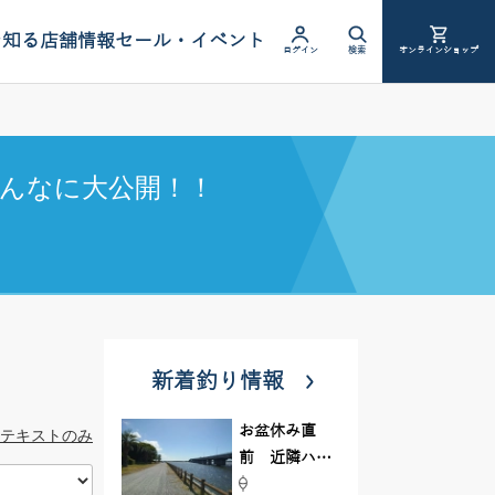
を知る
店舗情報
セール・イベント
ログイン
検索
オンラインショップ
んなに大公開！！
新着釣り情報
お盆休み直
テキストのみ
前 近隣ハゼ
釣り場調査し