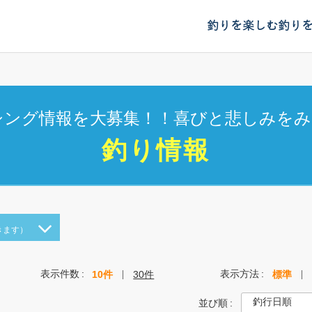
釣りを楽しむ
釣り
シング情報を大募集！！喜びと悲しみをみ
釣り情報
きます）
表示件数
表示方法
10件
30件
標準
並び順