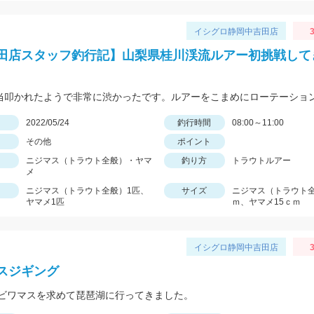
イシグロ静岡中吉田店
3
田店スタッフ釣行記】山梨県桂川渓流ルアー初挑戦して
日
2022/05/24
釣行時間
08:00～11:00
その他
ポイント
ニジマス（トラウト全般）・ヤマ
釣り方
トラウトルアー
メ
ニジマス（トラウト全般）1匹、
サイズ
ニジマス（トラウト全
ヤマメ1匹
ｍ、ヤマメ15ｃｍ
イシグロ静岡中吉田店
3
スジギング
ビワマスを求めて琵琶湖に行ってきました。