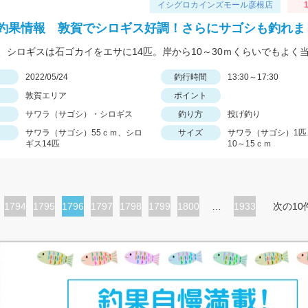
イシグロカインズモール彦根店
釣果情報 敦賀でシロギス好調！さらにサゴシも釣れま
日
2022/05/24
釣行時間
13:30～17:30
敦賀エリア
ポイント
サワラ（サゴシ）・シロギス
釣り方
投げ釣り
サワラ（サゴシ）55ｃｍ、シロ
サイズ
サワラ（サゴシ）1匹
ギス14匹
10～15ｃｍ
ペ
1794
ペ
1795
カ
1796
ペ
1797
ペ
1798
ペ
1799
ペ
1800
…
1933
次の10
ー
ー
レ
ー
ー
ー
ー
ジ
ジ
ン
ジ
ジ
ジ
ジ
ト
ペ