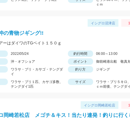
ｃｍ
イシグロ沼津店
1
沖の青物ジギング!!
アーはダイワのTGベイト１５０ｇ
日
2022/05/24
釣行時間
06:00～13:00
沖・オフショア
ポイント
御前崎港出船 敬真
ワラサ・ブリ・カサゴ・テングダ
釣り方
ジギング
イ
ワラサ・ブリ１匹、カサゴ多数、
サイズ
ワラサ・ブリ５キロ、
テングダイ1匹
ｃｍ前後、テングダイ
イシグロ岡崎若松店
1
ロ岡崎若松店 メゴチ＆キス！当たり連発！釣りに行く