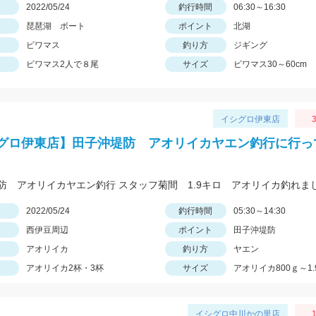
日
2022/05/24
釣行時間
06:30～16:30
琵琶湖 ボート
ポイント
北湖
ビワマス
釣り方
ジギング
ビワマス2人で８尾
サイズ
ビワマス30～60cm
イシグロ伊東店
3
グロ伊東店】田子沖堤防 アオリイカヤエン釣行に行っ
日
2022/05/24
釣行時間
05:30～14:30
西伊豆周辺
ポイント
田子沖堤防
アオリイカ
釣り方
ヤエン
アオリイカ2杯・3杯
サイズ
アオリイカ800ｇ～1.
イシグロ中川かの里店
1