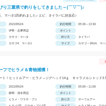
びり三重県で釣りをしてきました～(￣▽￣)♪
匹、マハタ1匹釣れました♪ エビ、タイラバに好反応♪
日
2022/05/24
釣行時間
05:30～13:30
伊勢・志摩周辺
ポイント
カサゴ・マハタ
釣り方
タイラバ
カサゴ4、マハタ1
サイズ
カサゴ～30cm、マハタ
3
ーフでヒラメ＆青物捕獲！
日
2022/05/24
釣行時間
05:00～11:00
静岡・清水周辺
ポイント
ヒラメ・ワラサ・ブリ
釣り方
サーフルアー
ヒラメ1匹、ワラサ・ブリ1匹
サイズ
ヒラメ36ｃｍ、ワラ