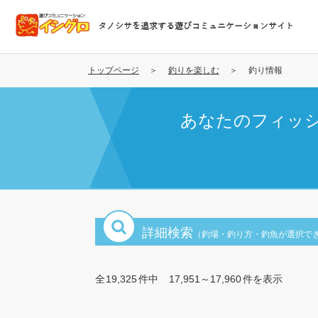
メ
イ
タノシサを追求する遊びコミュニケーションサイト
ン
コ
ン
トップページ
釣りを楽しむ
釣り情報
テ
ン
あなたのフィッ
ツ
に
移
動
詳細検索
（釣場・釣り方・釣魚が選択で
全
19,325
件中
17,951～17,960
件を表示