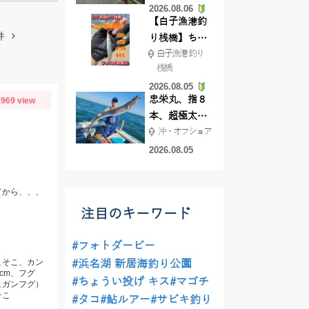
2026.08.06
てきました
【白子漁港釣
件
り桟橋】ちょ
白子漁港 釣り
い投げ釣りが
桟橋
絶好調!キスや
2026.08.05
ハゼが簡単に
忠栄丸、指８
969 view
釣れますよ💛
本、超極太ド
沖・オフショア
ラゴン登場！
2026.08.05
てから、、、
注目のキーワード
#フォトダービー
こそこ、カン
#浜名湖 新居海釣り公園
2cm、フグ
#ちょうい投げ キス
#マゴチ
ヒガンフグ）
そこ
#タコ
#鮎ルアー
#サビキ釣り