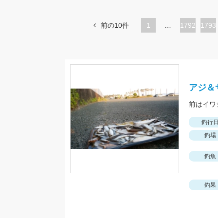
前の10件
1
…
ペ
1792
ペ
1793
ー
ー
ジ
ジ
アジ＆
前はイワ
釣行
釣場
釣魚
釣果