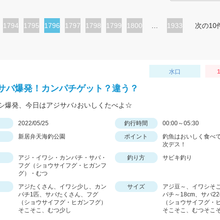
ペ
1794
ペ
1795
カ
1796
ペ
1797
ペ
1798
ペ
1799
ペ
1800
…
1933
次の10
ー
ー
レ
ー
ー
ー
ー
ジ
ジ
ン
ジ
ジ
ジ
ジ
ト
水口
1
ペ
サバ爆発！カンパチゲット？違う？
ー
シ爆発、今日はアジサバ♪おいしくたべよ☆
ジ
日
2022/05/25
釣行時間
00:00～05:30
新居弁天海釣公園
ポイント
釣魚はおいしく食べ
次デス！
アジ・イワシ・カンパチ・サバ・
釣り方
サビキ釣り
フグ（ショウサイフグ・ヒガンフ
グ）・むつ
アジたくさん、イワシ少し、カン
サイズ
アジ豆～、イワシそ
パチ1匹、サバたくさん、フグ
パチ～18cm、サバ2
（ショウサイフグ・ヒガンフグ）
（ショウサイフグ・
そこそこ、むつ少し
そこそこ、むつそこ