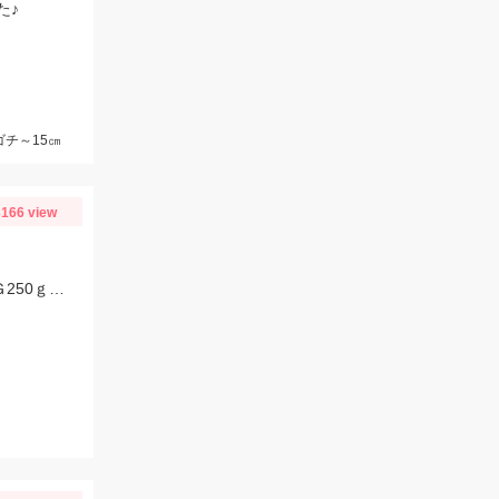
た♪
ゴチ～15㎝
166 view
重たいヘッドと手返しでマダイをキャッチ！なみだま250ｇ、ボンバーヘッドＴＧ250ｇ使用。