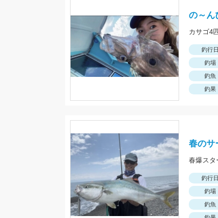
の～ん
カサゴ4
釣行
釣場
釣魚
釣果
春のサ
釣行
釣場
釣魚
釣果