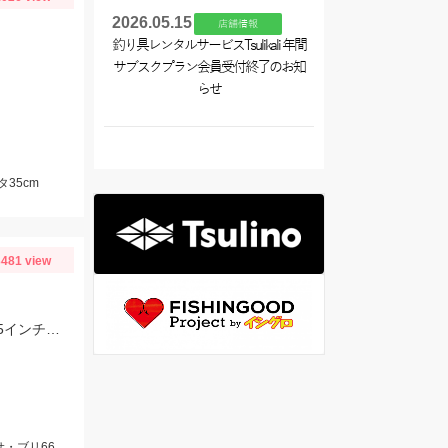
2026.05.15
店舗情報
釣り具レンタルサービスTsulikali 年間
サブスクプラン会員受付終了のお知
らせ
35cm
481 view
春爆スタート！ヒットルアー：ヒラメ→ジグヘッド14ｇ キャラメルシャッド3.5インチ。青物→Ｒサーディン40ｇ
サ・ブリ66