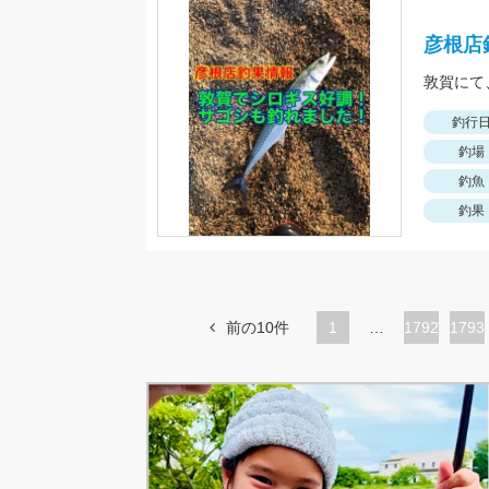
彦根店
釣行
釣場
釣魚
釣果
前の10件
1
…
ペ
1792
ペ
1793
ー
ー
ジ
ジ