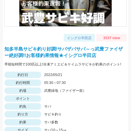
イシグロ半田店
3537 view
知多半島サビキ釣り好調!サバザバサバ～っ武豊ファイザ
ー絶好調!!お客様釣果情報★イシグロ半田店
早朝短時間で100匹以上!冷凍アミエビ＆ケイムラサビキが釣果のポイント!
釣行日
2022/05/21
釣行時間
05:30～07:30
釣場
武豊緑地（ファイザー前）
ポイント
釣魚
サバ
釣り方
サビキ釣り
釣果
サバ多数
サイズ
サバ10～15㎝