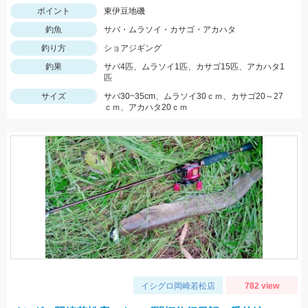
ポイント
東伊豆地磯
釣魚
サバ・ムラソイ・カサゴ・アカハタ
釣り方
ショアジギング
釣果
サバ4匹、ムラソイ1匹、カサゴ15匹、アカハタ1
匹
サイズ
サバ30~35cm、ムラソイ30ｃｍ、カサゴ20～27
ｃｍ、アカハタ20ｃｍ
イシグロ岡崎若松店
782 view