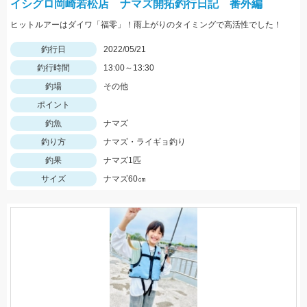
イシグロ岡崎若松店 ナマズ開拓釣行日記 番外編
ヒットルアーはダイワ「福零」！雨上がりのタイミングで高活性でした！
釣行日
2022/05/21
釣行時間
13:00～13:30
釣場
その他
ポイント
釣魚
ナマズ
釣り方
ナマズ・ライギョ釣り
釣果
ナマズ1匹
サイズ
ナマズ60㎝