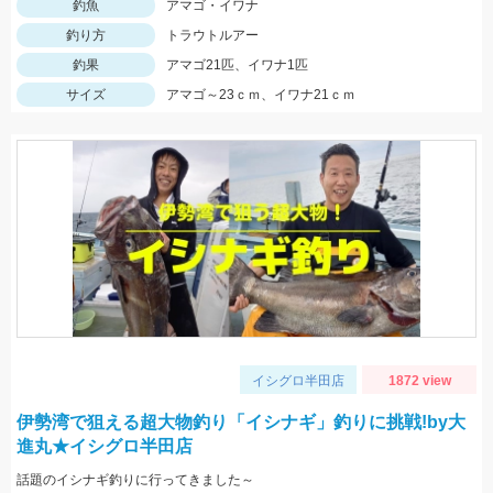
釣魚
アマゴ・イワナ
釣り方
トラウトルアー
釣果
アマゴ21匹、イワナ1匹
サイズ
アマゴ～23ｃｍ、イワナ21ｃｍ
イシグロ半田店
1872 view
伊勢湾で狙える超大物釣り「イシナギ」釣りに挑戦!by大
進丸★イシグロ半田店
話題のイシナギ釣りに行ってきました～