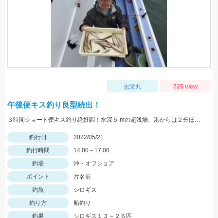
忠栄丸
725 view
午後便キス釣り良型続出！
３時間ショート便キス釣り絶好調！水深５ mの超浅場、港からは２分ほどの片名前が凄い！午後便キス釣り予約受付中です
釣行日
2022/05/21
釣行時間
14:00～17:00
釣場
沖・オフショア
ポイント
片名前
釣魚
シロギス
釣り方
船釣り
釣果
シロギス１３～２６匹