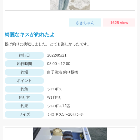
さきちゃん
1625 view
綺麗なキスが釣れたよ
投げ釣りに挑戦しました。とても楽しかったです。
釣行日
2022/05/21
釣行時間
08:00～12:00
釣場
白子漁港 釣り桟橋
ポイント
釣魚
シロギス
釣り方
投げ釣り
釣果
シロギス12匹
サイズ
シロギス5〜20センチ