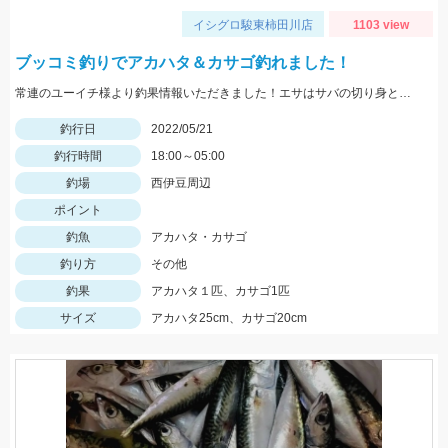
イシグロ駿東柿田川店
1103 view
ブッコミ釣りでアカハタ＆カサゴ釣れました！
常連のユーイチ様より釣果情報いただきました！エサはサバの切り身とイカタンを使用。
釣行日
2022/05/21
釣行時間
18:00～05:00
釣場
西伊豆周辺
ポイント
釣魚
アカハタ・カサゴ
釣り方
その他
釣果
アカハタ１匹、カサゴ1匹
サイズ
アカハタ25cm、カサゴ20cm