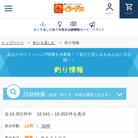
メ
イ
ショップ
ログイン
ン
コ
ン
釣りを楽しむ
釣りを知る
店舗情報
セール・イベント
テ
トップページ
釣りを楽しむ
釣り情報
ン
ツ
あなたのフィッシング情報を大募集！！喜びと悲しみをみんなに大公
に
開！！
移
釣り情報
動
詳細検索
（釣場・釣り方・釣魚が選択できます）
全
19,353
件中
18,041～18,050
件を表示
10件
30件
表示件数