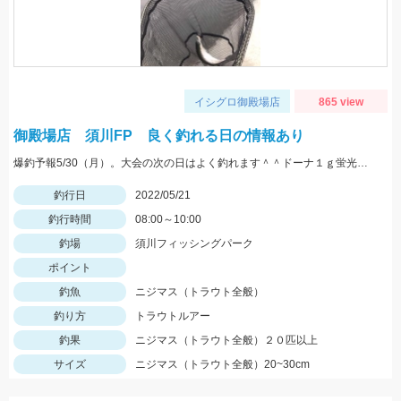
イシグロ御殿場店
865 view
御殿場店 須川FP 良く釣れる日の情報あり
爆釣予報5/30（月）。大会の次の日はよく釣れます＾＾ドーナ１ｇ蛍光ザキヤマメやミノーなどがオススメ。
釣行日
2022/05/21
釣行時間
08:00～10:00
釣場
須川フィッシングパーク
ポイント
釣魚
ニジマス（トラウト全般）
釣り方
トラウトルアー
釣果
ニジマス（トラウト全般）２０匹以上
サイズ
ニジマス（トラウト全般）20~30cm