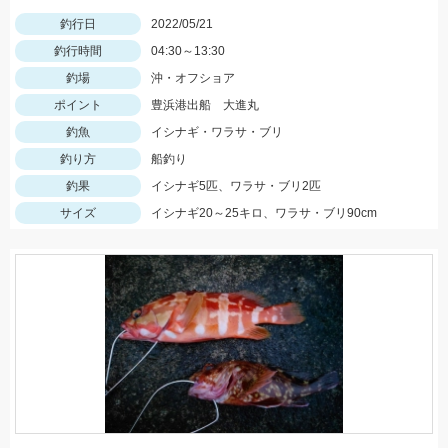
釣行日
2022/05/21
釣行時間
04:30～13:30
釣場
沖・オフショア
ポイント
豊浜港出船 大進丸
釣魚
イシナギ・ワラサ・ブリ
釣り方
船釣り
釣果
イシナギ5匹、ワラサ・ブリ2匹
サイズ
イシナギ20～25キロ、ワラサ・ブリ90cm