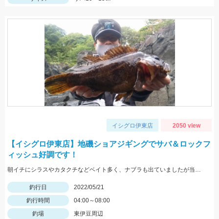
イシグロ伊東店
2050 view
【イシグロ伊東店】地磯ショアジギングでサバ＆ロックフ
ィッシュ好調です！
朝イチにシラスやカタクチなどベイト多く、ナブラも出ていましたが当たってきたのはサバでした。
釣行日
2022/05/21
釣行時間
04:00～08:00
釣場
東伊豆周辺