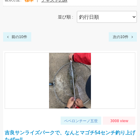
標準
テキストのみ
表示方法
並び順
前の10件
次の10件
ペペロンチーノ五世
3008 view
吉良サンライズパークで、なんとマゴチ54センチ釣り上げ
たぜー‼️