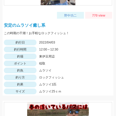
野中功二
770 view
安定のムラソイ癒し系
この時期の干潮！お手軽なロックフィッシュ！
釣行日
2022/04/03
釣行時間
12:00～12:30
釣場
東伊豆周辺
ポイント
稲取
釣魚
ムラソイ
釣り方
ロックフィッシュ
釣果
ムラソイ1匹
サイズ
ムラソイ25ｃｍ