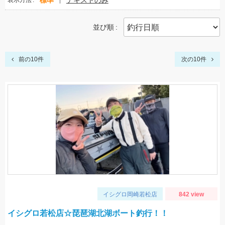
標準
テキストのみ
表示方法
並び順
前の10件
次の10件
イシグロ岡崎若松店
842 view
イシグロ若松店☆琵琶湖北湖ボート釣行！！