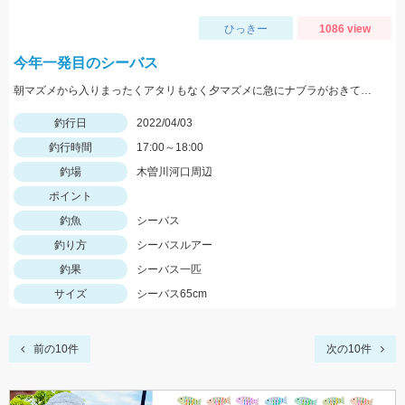
ひっきー
1086 view
今年一発目のシーバス
朝マズメから入りまったくアタリもなく夕マズメに急にナブラがおきて一投目!嬉しい一匹でした。
釣行日
2022/04/03
釣行時間
17:00～18:00
釣場
木曽川河口周辺
ポイント
釣魚
シーバス
釣り方
シーバスルアー
釣果
シーバス一匹
サイズ
シーバス65cm
前の10件
次の10件