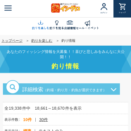
メ
イ
ショップ
ログイン
ン
コ
ン
釣りを楽しむ
釣りを知る
店舗情報
セール・イベント
テ
トップページ
釣りを楽しむ
釣り情報
ン
ツ
あなたのフィッシング情報を大募集！！喜びと悲しみをみんなに大公
に
開！！
移
釣り情報
動
詳細検索
（釣場・釣り方・釣魚が選択できます）
全
19,338
件中
18,661～18,670
件を表示
10件
30件
表示件数