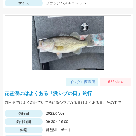
サイズ
ブラックバス４２～３㎝
イシグロ西春店
623 view
琵琶湖にはよくある「激シブの日」釣行
前日まではよく釣れていて急に激シブになる事はよくある事。その中で出会えた魚はうれしいですね♪
釣行日
2022/04/03
釣行時間
09:30～16:00
釣場
琵琶湖 ボート