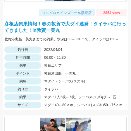
イシグロカインズモール彦根店
2854 view
彦根店釣果情報！春の敦賀で大ダイ連発！タイラバに行っ
てきました！in敦賀一美丸
敦賀港出船一美丸さまでの釣果。水深は80～130ｍで、タイラバは150～230ｇまで使用。風や潮の流れによって必要な重さが変わってくるので、80～250ｇまで広く揃えるのがオススメです。
釣行日
2022/04/04
釣行時間
06:00～11:30
釣場
敦賀エリア
ポイント
敦賀港出船 一美丸
釣魚
マダイ・シーバス(スズキ)
釣り方
タイラバ
釣果
マダイ1人2枚～7枚、シーバス(スズキ)0～1匹
サイズ
マダイ40～80ｃｍ、シーバス(スズキ)50～75ｃｍ