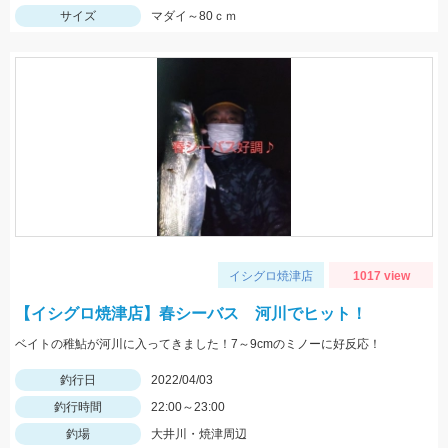
サイズ
マダイ～80ｃｍ
イシグロ焼津店
1017 view
【イシグロ焼津店】春シーバス 河川でヒット！
ベイトの稚鮎が河川に入ってきました！7～9cmのミノーに好反応！
釣行日
2022/04/03
釣行時間
22:00～23:00
釣場
大井川・焼津周辺