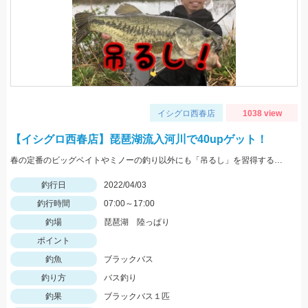
イシグロ西春店
1038 view
【イシグロ西春店】琵琶湖流入河川で40upゲット！
春の定番のビッグベイトやミノーの釣り以外にも「吊るし」を習得すると魚に触りやすくなりますよ！
釣行日
2022/04/03
釣行時間
07:00～17:00
釣場
琵琶湖 陸っぱり
ポイント
釣魚
ブラックバス
釣り方
バス釣り
釣果
ブラックバス１匹