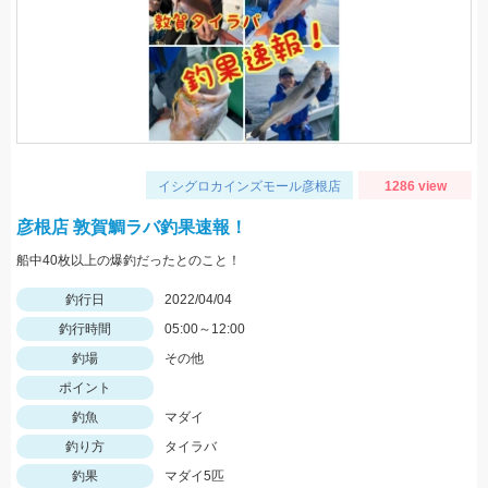
イシグロカインズモール彦根店
1286 view
彦根店 敦賀鯛ラバ釣果速報！
船中40枚以上の爆釣だったとのこと！
釣行日
2022/04/04
釣行時間
05:00～12:00
釣場
その他
ポイント
釣魚
マダイ
釣り方
タイラバ
釣果
マダイ5匹