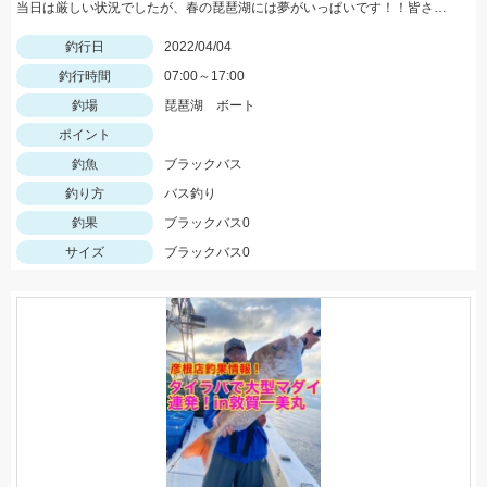
当日は厳しい状況でしたが、春の琵琶湖には夢がいっぱいです！！皆さんもぜひ行ってみてはいかがですか♪
釣行日
2022/04/04
釣行時間
07:00～17:00
釣場
琵琶湖 ボート
ポイント
釣魚
ブラックバス
釣り方
バス釣り
釣果
ブラックバス0
サイズ
ブラックバス0