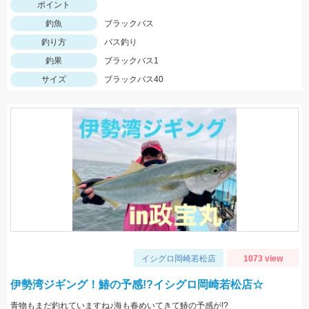
ポイント
釣魚
ブラックバス
釣り方
バス釣り
釣果
ブラックバス1
サイズ
ブラックバス40
イシグロ岡崎若松店
1073 view
伊勢湾ジギング！鰆の予感!?イシグロ岡崎若松店☆
青物もまだ釣れていますね♪海も春めいてきて鰆の予感が!?