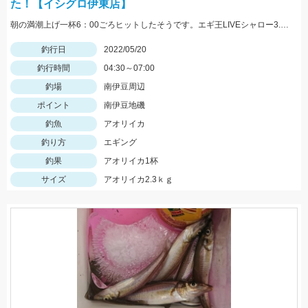
た！【イシグロ伊東店】
朝の満潮上げ一杯6：00ごろヒットしたそうです。エギ王LIVEシャロー3.5号ムラムラチェリーを使用。情報提供ありがとうございます！
釣行日
2022/05/20
釣行時間
04:30～07:00
釣場
南伊豆周辺
ポイント
南伊豆地磯
釣魚
アオリイカ
釣り方
エギング
釣果
アオリイカ1杯
サイズ
アオリイカ2.3ｋｇ