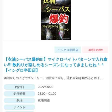
イシグロ半田店
3055 view
【衣浦シーバス爆釣!!!】マイクロベイトパターンで入れ食
い!!! 数釣りが楽しめるシーズンになってきましたね＾＾
【イシグロ半田店】
満潮からの下げでエントリー。潮位が下がり、流れが効き始めるとボイル多数。小型ルアーでスローで巻くと効果的でした。
釣行日
2022/05/20
釣行時間
23:00～01:00
釣場
衣浦周辺
ポイント