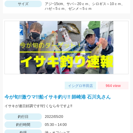
サイズ
アジ~15cm、サバ～20ｃｍ、シロギス～10ｃｍ、
ハゼ～5ｃｍ、ゼンメ～5ｃｍ
イシグロ半田店
964 view
今が旬!!激ウマ!!船イサキ釣り!! 師崎港 石川丸さん
イサキが連日好調です!!行くなら今ですよ!!
釣行日
2022/05/20
釣行時間
05:30～14:00
釣場
沖・オフショア