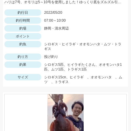
ハリは7号、オモリは5～10号を使用しました！ゆっくり底をズルズル引くとアタリが多かったですよ！
釣行日
2022/05/20
釣行時間
07:00～10:00
釣場
静岡・清水周辺
ポイント
釣魚
シロギス・ヒイラギ・オオモンハタ・ムツ・トラ
ギス
釣り方
投げ釣り
釣果
シロギス5匹、ヒイラギたくさん、オオモンハタ1
匹、ムツ1匹、トラギス1匹
サイズ
シロギス15cn、ヒイラギ 、オオモンハタ 、ム
ツ 、トラギス