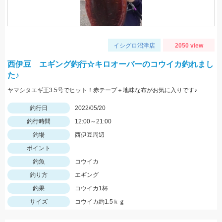
イシグロ沼津店
2050 view
西伊豆 エギング釣行☆キロオーバーのコウイカ釣れまし
た♪
ヤマシタエギ王3.5号でヒット！赤テープ＋地味な布がお気に入りです♪
釣行日
2022/05/20
釣行時間
12:00～21:00
釣場
西伊豆周辺
ポイント
釣魚
コウイカ
釣り方
エギング
釣果
コウイカ1杯
サイズ
コウイカ約1.5ｋｇ