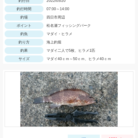
釣行日
2022/05/20
釣行時間
07:00～14:00
釣場
四日市周辺
ポイント
松名瀬フィッシングパーク
釣魚
マダイ・ヒラメ
釣り方
海上釣堀
釣果
マダイ二人で5枚、ヒラメ1匹
サイズ
マダイ40ｃｍ～50ｃｍ、ヒラメ40ｃｍ