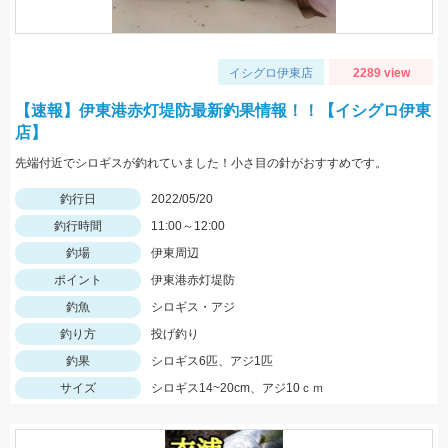
イシグロ伊東店
2289 view
【速報】伊東港赤灯堤防最新釣果情報！！【イシグロ伊東
店】
先端付近でシロギスが釣れていました！小さ目の針がおすすめです。
釣行日
2022/05/20
釣行時間
11:00～12:00
釣場
伊東周辺
ポイント
伊東港赤灯堤防
釣魚
シロギス・アジ
釣り方
投げ釣り
釣果
シロギス6匹、アジ1匹
サイズ
シロギス14~20cm、アジ10ｃｍ