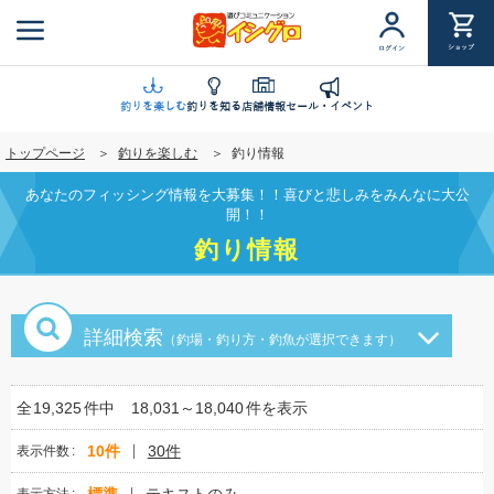
メ
イ
ショップ
ログイン
ン
コ
ン
釣りを楽しむ
釣りを知る
店舗情報
セール・イベント
テ
トップページ
釣りを楽しむ
釣り情報
ン
ツ
あなたのフィッシング情報を大募集！！喜びと悲しみをみんなに大公
に
開！！
移
釣り情報
動
詳細検索
（釣場・釣り方・釣魚が選択できます）
全
19,325
件中
18,031～18,040
件を表示
10件
30件
表示件数