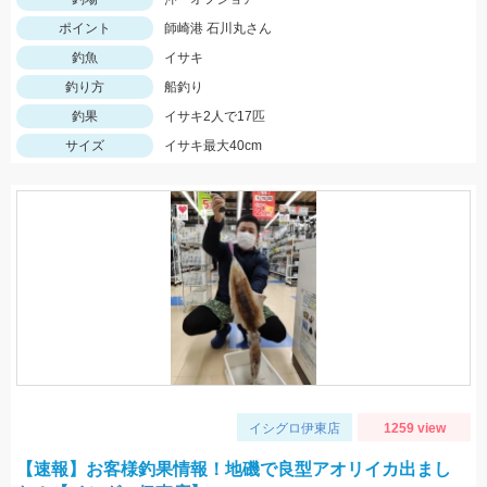
ポイント
師崎港 石川丸さん
釣魚
イサキ
釣り方
船釣り
釣果
イサキ2人で17匹
サイズ
イサキ最大40cm
イシグロ伊東店
1259 view
【速報】お客様釣果情報！地磯で良型アオリイカ出まし