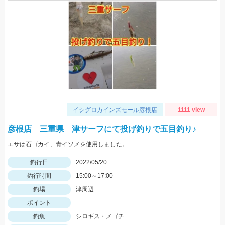
イシグロカインズモール彦根店
1111 view
彦根店 三重県 津サーフにて投げ釣りで五目釣り♪
エサは石ゴカイ、青イソメを使用しました。
釣行日
2022/05/20
釣行時間
15:00～17:00
釣場
津周辺
ポイント
釣魚
シロギス・メゴチ