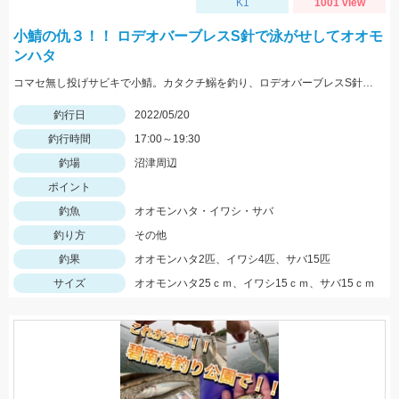
K1
1001 view
小鯖の仇３！！ ロデオバーブレスS針で泳がせしてオオモ
ンハタ
コマセ無し投げサビキで小鯖。カタクチ鰯を釣り、ロデオバーブレスS針で泳がせしてオオモンハタ２匹ゲット。
釣行日
2022/05/20
釣行時間
17:00～19:30
釣場
沼津周辺
ポイント
釣魚
オオモンハタ・イワシ・サバ
釣り方
その他
釣果
オオモンハタ2匹、イワシ4匹、サバ15匹
サイズ
オオモンハタ25ｃｍ、イワシ15ｃｍ、サバ15ｃｍ