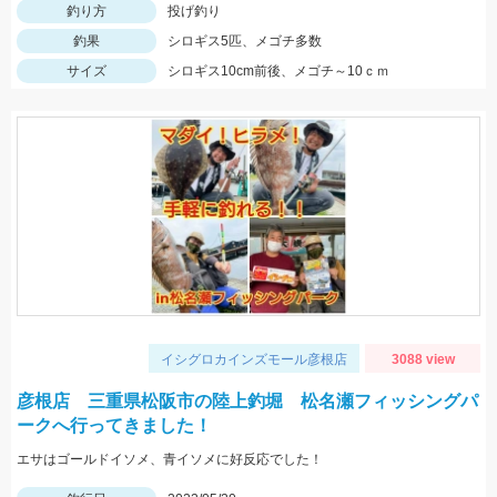
釣り方
投げ釣り
釣果
シロギス5匹、メゴチ多数
サイズ
シロギス10cm前後、メゴチ～10ｃｍ
イシグロカインズモール彦根店
3088 view
彦根店 三重県松阪市の陸上釣堀 松名瀬フィッシングパ
ークへ行ってきました！
エサはゴールドイソメ、青イソメに好反応でした！