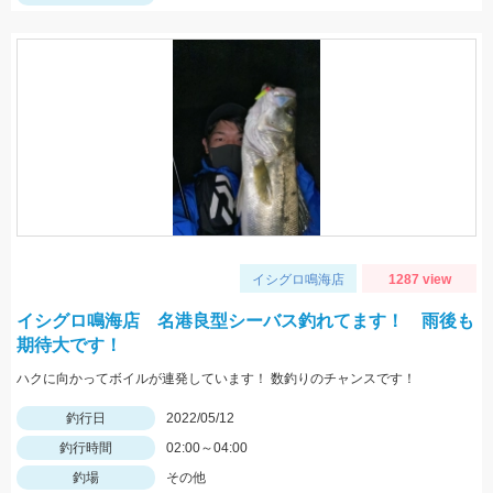
イシグロ鳴海店
1287 view
イシグロ鳴海店 名港良型シーバス釣れてます！ 雨後も
期待大です！
ハクに向かってボイルが連発しています！ 数釣りのチャンスです！
釣行日
2022/05/12
釣行時間
02:00～04:00
釣場
その他