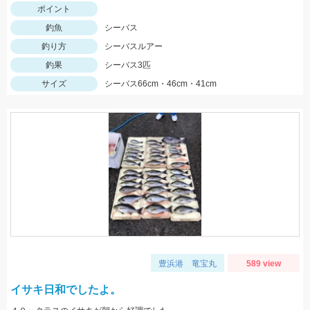
ポイント
釣魚
シーバス
釣り方
シーバスルアー
釣果
シーバス3匹
サイズ
シーバス66cm・46cm・41cm
豊浜港 竜宝丸
589 view
イサキ日和でしたよ。