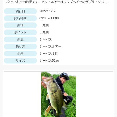
スタッフ村松の釣果です。ヒットルアーはジップベイツのザブラ・システムミノー9Fタイダルにて！
釣行日
2022/05/12
釣行時間
09:00～11:00
釣場
天竜川
ポイント
天竜川
釣魚
シーバス
釣り方
シーバスルアー
釣果
シーバス１匹
サイズ
シーバス52㎝