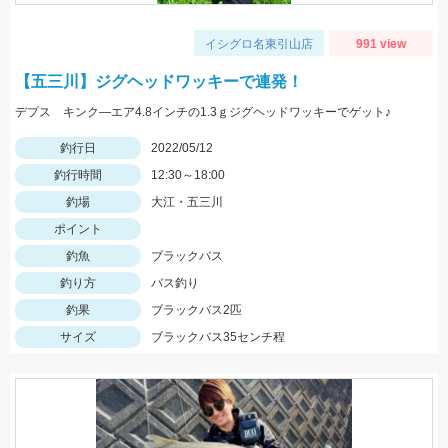
イシグロ名東引山店
991 view
【五三川】ジグヘッドワッキーで連発！
デプス キンク―エア4.8インチの1.3ｇジグヘッドワッキーでゲット♪
釣行日
2022/05/12
釣行時間
12:30～18:00
釣場
大江・五三川
ポイント
釣魚
ブラックバス
釣り方
バス釣り
釣果
ブラックバス2匹
サイズ
ブラックバス35センチ程