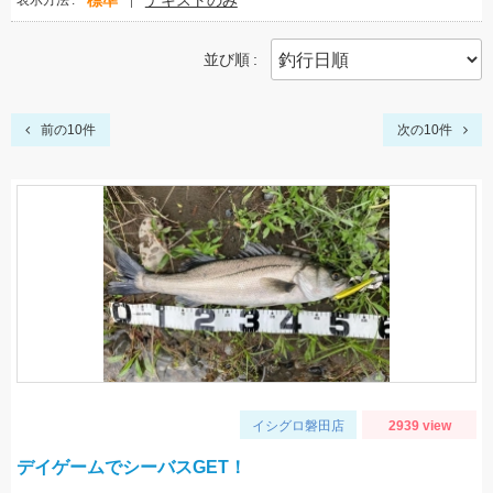
標準
テキストのみ
表示方法
並び順
前の10件
次の10件
イシグロ磐田店
2939 view
デイゲームでシーバスGET！