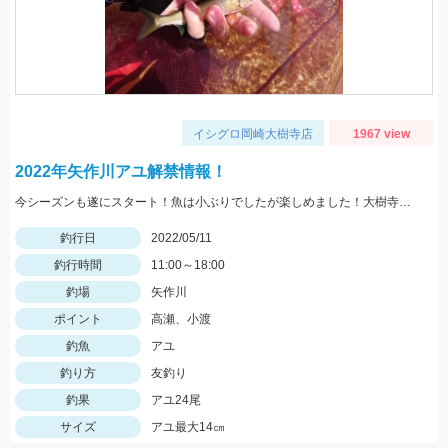
イシグロ岡崎大樹寺店
1967 view
2022年矢作川アユ解禁情報！
今シーズンも遂にスタート！魚は小ぶりでしたが楽しめました！大樹寺店岩崎釣行
釣行日
2022/05/11
釣行時間
11:00～18:00
釣場
矢作川
ポイント
高瀬、小渡
釣魚
アユ
釣り方
友釣り
釣果
アユ24尾
サイズ
アユ最大14㎝