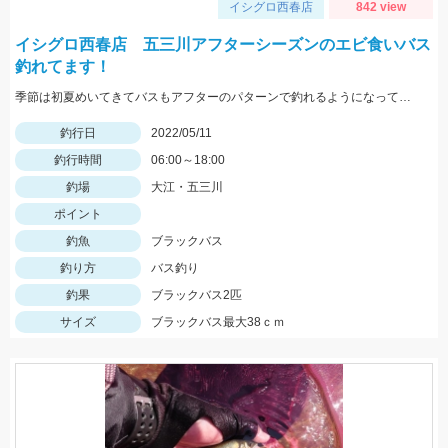
イシグロ西春店
842 view
イシグロ西春店 五三川アフターシーズンのエビ食いバス
釣れてます！
季節は初夏めいてきてバスもアフターのパターンで釣れるようになってきました！この時期の鉄板はエビパターン！ヤマセンコ―や沈み蟲、MPSのノーシンカーが効果バツグンですよ！
釣行日
2022/05/11
釣行時間
06:00～18:00
釣場
大江・五三川
ポイント
釣魚
ブラックバス
釣り方
バス釣り
釣果
ブラックバス2匹
サイズ
ブラックバス最大38ｃｍ