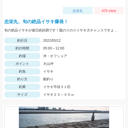
忠栄丸
475 view
忠栄丸、旬の絶品イサキ爆発！
旬の絶品イサキが連日絶好調です！脂のりのりイサキ大チャンスですよ！是非どうぞ！
釣行日
2022/05/12
釣行時間
05:00～12:00
釣場
沖・オフショア
ポイント
大山沖
釣魚
イサキ
釣り方
船釣り
釣果
イサキ竿頭３１匹
サイズ
イサキ２３～４０㎝