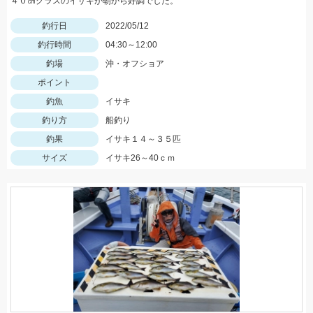
４０㎝クラスのイサキが朝から好調でした。
釣行日
2022/05/12
釣行時間
04:30～12:00
釣場
沖・オフショア
ポイント
釣魚
イサキ
釣り方
船釣り
釣果
イサキ１４～３５匹
サイズ
イサキ26～40ｃｍ