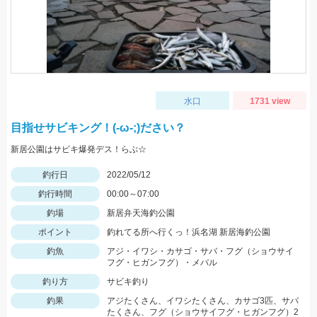
水口
1731 view
目指せサビキング！(-ω-;)ださい？
新居公園はサビキ爆発デス！らぶ☆
釣行日
2022/05/12
釣行時間
00:00～07:00
釣場
新居弁天海釣公園
ポイント
釣れてる所へ行くっ！浜名湖 新居海釣公園
釣魚
アジ・イワシ・カサゴ・サバ・フグ（ショウサイ
フグ・ヒガンフグ）・メバル
釣り方
サビキ釣り
釣果
アジたくさん、イワシたくさん、カサゴ3匹、サバ
たくさん、フグ（ショウサイフグ・ヒガンフグ）2