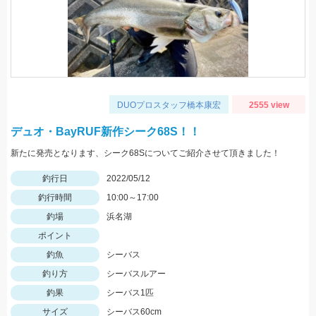
DUOプロスタッフ橋本康宏
2555 view
デュオ・BayRUF新作シーク68S！！
新たに発売となります、シーク68Sについてご紹介させて頂きました！
釣行日
2022/05/12
釣行時間
10:00～17:00
釣場
浜名湖
ポイント
釣魚
シーバス
釣り方
シーバスルアー
釣果
シーバス1匹
サイズ
シーバス60cm