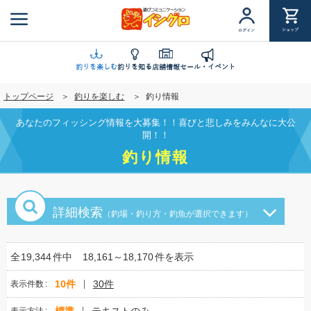
メ
イ
ショップ
ログイン
ン
コ
ン
釣りを楽しむ
釣りを知る
店舗情報
セール・イベント
テ
トップページ
釣りを楽しむ
釣り情報
ン
ツ
あなたのフィッシング情報を大募集！！喜びと悲しみをみんなに大公
に
開！！
移
釣り情報
動
詳細検索
（釣場・釣り方・釣魚が選択できます）
全
19,344
件中
18,161～18,170
件を表示
10件
30件
表示件数