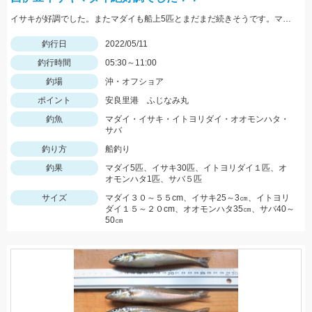
イサキが好調でした。またマダイも船上5匹とまだまだ続きそうです。マダイなら12ｍのハリス、イサキなら5ｍハリスに2本針が効果絶大でした。
釣行日
2022/05/11
釣行時間
05:30～11:00
釣場
沖・オフショア
ポイント
安良里港 ふじなみ丸
釣魚
マダイ・イサキ・イトヨリダイ・オオモンハタ・
サバ
釣り方
船釣り
釣果
マダイ5匹、イサキ30匹、イトヨリダイ１匹、オ
オモンハタ1匹、サバ５匹
サイズ
マダイ３０～５５cm、イサキ25～3㎝、イトヨリ
ダイ１５～２０cm、オオモンハタ35㎝、サバ40～
50㎝