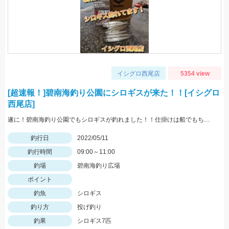
イシグロ西尾店
5354 view
[超速報！]碧南海釣り公園にシロギスが来た！！[イシグロ
西尾店]
遂に！碧南海釣り公園でもシロギスが釣れました！！仕掛けは船でもちょい投げでも使いやすい「師崎沖船キス仕掛け」！えさは石ゴカイがオススメ♪
釣行日
2022/05/11
釣行時間
09:00～11:00
釣場
碧南海釣り広場
ポイント
釣魚
シロギス
釣り方
投げ釣り
釣果
シロギス7匹