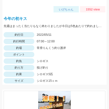
いげちゃん
1552 view
今年の初キス
先週はまったく当たりもなく終わりましたが今日は5色あたりで釣れました。ちょい投げではまだ難しいですがそろそろきてます！
釣行日
2022/05/11
釣行時間
07:00～12:00
釣場
常滑りんくう釣り護岸
ポイント
釣魚
シロギス
釣り方
投げ釣り
釣果
シロギス5匹
サイズ
シロギス15ｃｍ