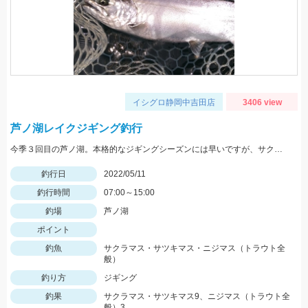
イシグロ静岡中吉田店
3406 view
芦ノ湖レイクジギング釣行
今季３回目の芦ノ湖。本格的なジギングシーズンには早いですが、サクラマス狙いで１人釣行。
釣行日
2022/05/11
釣行時間
07:00～15:00
釣場
芦ノ湖
ポイント
釣魚
サクラマス・サツキマス・ニジマス（トラウト全
般）
釣り方
ジギング
釣果
サクラマス・サツキマス9、ニジマス（トラウト全
般）3