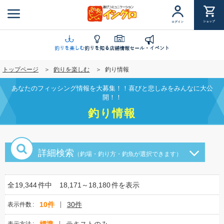
メ
イ
ショップ
ログイン
ン
コ
ン
釣りを楽しむ
釣りを知る
店舗情報
セール・イベント
テ
トップページ
釣りを楽しむ
釣り情報
ン
ツ
あなたのフィッシング情報を大募集！！喜びと悲しみをみんなに大公
に
開！！
移
釣り情報
動
詳細検索
（釣場・釣り方・釣魚が選択できます）
全
19,344
件中
18,171～18,180
件を表示
10件
30件
表示件数