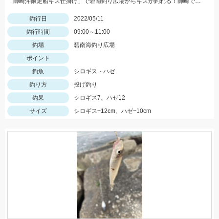
「師崎沖限定船キス仕掛け」で碧南釣り広場からキスが釣れる！師崎でも船でもないけどとっても使いやすい！
釣行日
2022/05/11
釣行時間
09:00～11:00
釣場
碧南海釣り広場
ポイント
釣魚
シロギス・ハゼ
釣り方
投げ釣り
釣果
シロギス7、ハゼ12
サイズ
シロギス~12cm、ハゼ~10cm