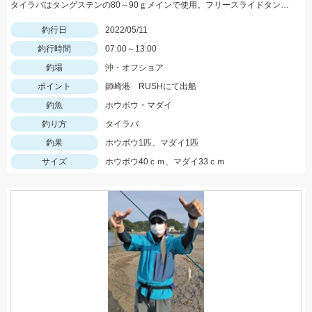
タイラバはタングステンの80～90ｇメインで使用。フリースライドタングステンの反応◎ボトムを丁寧に探ることがキモでした。
釣行日
2022/05/11
釣行時間
07:00～13:00
釣場
沖・オフショア
ポイント
師崎港 RUSHにて出船
釣魚
ホウボウ・マダイ
釣り方
タイラバ
釣果
ホウボウ1匹、マダイ1匹
サイズ
ホウボウ40ｃｍ、マダイ33ｃｍ