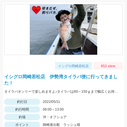
イシグロ岡崎若松店
852 view
イシグロ岡崎若松店 伊勢湾タイラバ便に行ってきまし
た！
タイラバオンリーで楽しめますよ♪タイラバは60～150ｇまで幅広くお持ちください！ タイラバはタングステン製のものが船長もおすすめしていました♪
釣行日
2022/05/11
釣行時間
06:00～13:00
釣場
沖・オフショア
ポイント
師崎港出船 ラッシュ様