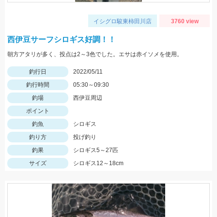
イシグロ駿東柿田川店
3760 view
西伊豆サーフシロギス好調！！
朝方アタリが多く、投点は2～3色でした。エサは赤イソメを使用。
釣行日
2022/05/11
釣行時間
05:30～09:30
釣場
西伊豆周辺
ポイント
釣魚
シロギス
釣り方
投げ釣り
釣果
シロギス5～27匹
サイズ
シロギス12～18cm