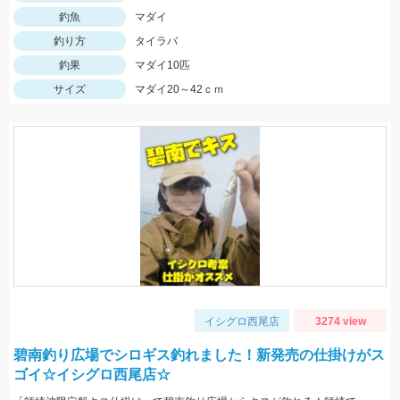
釣魚
マダイ
釣り方
タイラバ
釣果
マダイ10匹
サイズ
マダイ20～42ｃｍ
イシグロ西尾店
3274 view
碧南釣り広場でシロギス釣れました！新発売の仕掛けがス
ゴイ☆イシグロ西尾店☆