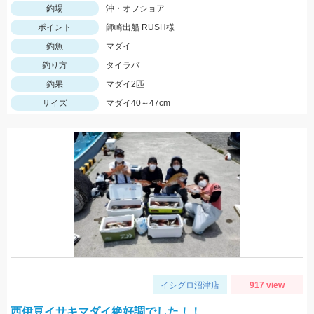
釣場
沖・オフショア
ポイント
師崎出船 RUSH様
釣魚
マダイ
釣り方
タイラバ
釣果
マダイ2匹
サイズ
マダイ40～47cm
イシグロ沼津店
917 view
西伊豆イサキマダイ絶好調でした！！