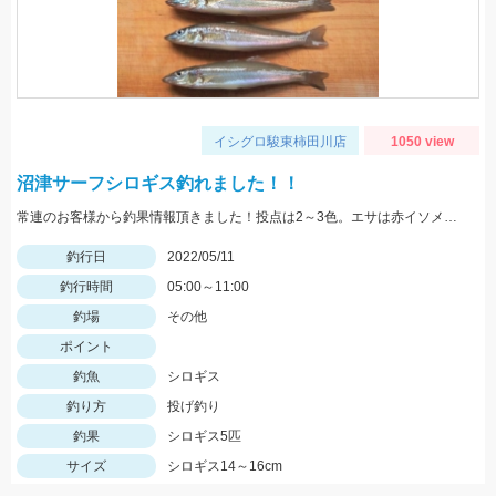
イシグロ駿東柿田川店
1050 view
沼津サーフシロギス釣れました！！
常連のお客様から釣果情報頂きました！投点は2～3色。エサは赤イソメを使用。
釣行日
2022/05/11
釣行時間
05:00～11:00
釣場
その他
ポイント
釣魚
シロギス
釣り方
投げ釣り
釣果
シロギス5匹
サイズ
シロギス14～16cm