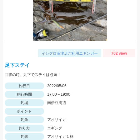
イシグロ沼津店ご利用エギンガー
702 view
足下ステイ
回収の時、足下でステイは必須！
釣行日
2022/05/06
釣行時間
17:00～19:00
釣場
南伊豆周辺
ポイント
釣魚
アオリイカ
釣り方
エギング
釣果
アオリイカ１杯