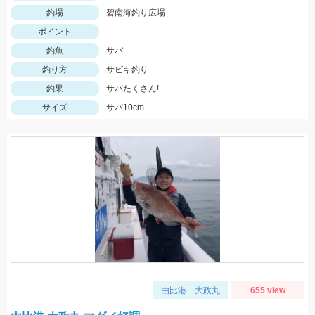
釣場
碧南海釣り広場
ポイント
釣魚
サバ
釣り方
サビキ釣り
釣果
サバたくさん!
サイズ
サバ10cm
由比港 大政丸
655 view