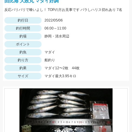
由比港 大政丸 マダイ好調
反応バリバリで喰いよし！ TOPの方お見事です バラしハリス切れあり 7名
釣行日
2022/05/06
釣行時間
06:00～11:00
釣場
静岡・清水周辺
ポイント
釣魚
マダイ
釣り方
船釣り
釣果
マダイ12〜2枚 44枚
サイズ
マダイ最大3.95キロ