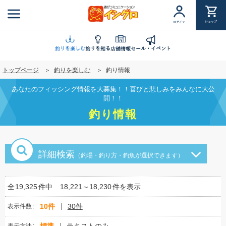
メ
イ
ショップ
ログイン
ン
コ
ン
釣りを楽しむ
釣りを知る
店舗情報
セール・イベント
テ
トップページ
釣りを楽しむ
釣り情報
ン
ツ
あなたのフィッシング情報を大募集！！喜びと悲しみをみんなに大公
に
開！！
移
釣り情報
動
詳細検索
（釣場・釣り方・釣魚が選択できます）
全
19,325
件中
18,221～18,230
件を表示
10件
30件
表示件数