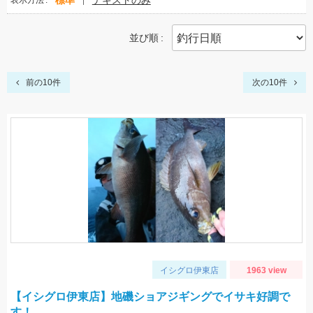
標準
テキストのみ
表示方法
並び順
前の10件
次の10件
イシグロ伊東店
1963 view
【イシグロ伊東店】地磯ショアジギングでイサキ好調で
す！