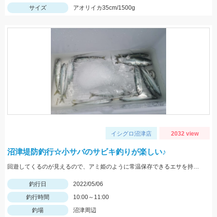
サイズ
アオリイカ35cm/1500g
イシグロ沼津店
2032 view
沼津堤防釣行☆小サバのサビキ釣りが楽しい♪
回遊してくるのが見えるので、アミ姫のように常温保存できるエサを持っていくとすぐに狙えます♪
釣行日
2022/05/06
釣行時間
10:00～11:00
釣場
沼津周辺