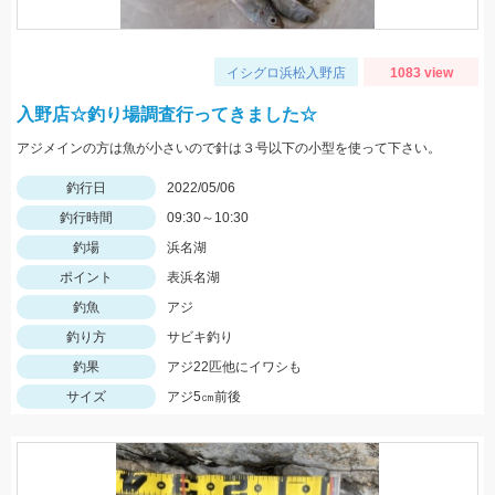
イシグロ浜松入野店
1083 view
入野店☆釣り場調査行ってきました☆
アジメインの方は魚が小さいので針は３号以下の小型を使って下さい。
釣行日
2022/05/06
釣行時間
09:30～10:30
釣場
浜名湖
ポイント
表浜名湖
釣魚
アジ
釣り方
サビキ釣り
釣果
アジ22匹他にイワシも
サイズ
アジ5㎝前後