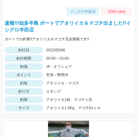
イシグロ半田店
2783 view
速報!!!知多半島 ボートでアオリイカ＆マゴチ出ました!!イ
シグロ半田店
ボートでの釣果!!アオリイカ＆マゴチ完全開幕です!!
釣行日
2022/05/06
釣行時間
05:00～10:00
釣場
沖・オフショア
ポイント
常滑～野間沖
釣魚
アオリイカ・マゴチ
釣り方
エギング
釣果
アオリイカ1杯、マゴチ１匹
サイズ
アオリイカ1.5Kg、マゴチ61ｃｍ