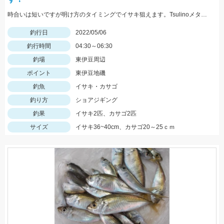
時合いは短いですが明け方のタイミングでイサキ狙えます。Tsulinoメタルランナーリブート30ｇを使用。
釣行日
2022/05/06
釣行時間
04:30～06:30
釣場
東伊豆周辺
ポイント
東伊豆地磯
釣魚
イサキ・カサゴ
釣り方
ショアジギング
釣果
イサキ2匹、カサゴ2匹
サイズ
イサキ36~40cm、カサゴ20～25ｃｍ