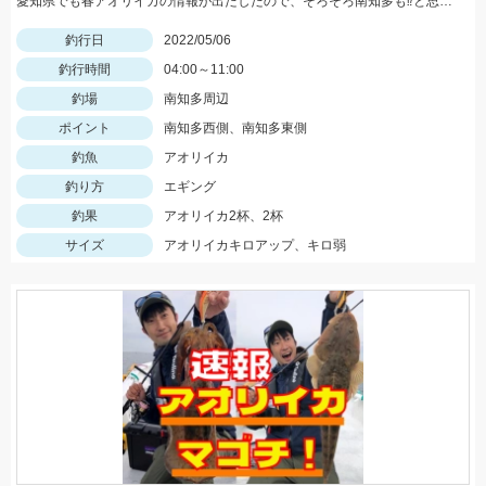
愛知県でも春アオリイカの情報が出たしたので、そろそろ南知多も⁉️と思いアオリイカを狙いに行ってきました！
釣行日
2022/05/06
釣行時間
04:00～11:00
釣場
南知多周辺
ポイント
南知多西側、南知多東側
釣魚
アオリイカ
釣り方
エギング
釣果
アオリイカ2杯、2杯
サイズ
アオリイカキロアップ、キロ弱