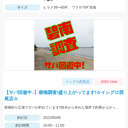
サイズ
ヒラメ39〜60㌢、ワラサ70㌢前後
イシグロ西尾店
4303 view
【サバ回遊中♪】碧南調査!盛り上がってます!☆イシグロ西
尾店☆
碧南釣り広場でサバが釣れています!!排水から外れた場所で釣果が上がっていました!
釣行日
2022/05/06
釣行時間
10:00～11:00