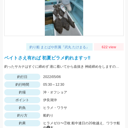
釣り船 まとばや所属『武丸 たけまる』
622 view
ベイトさえ有れば 初夏ビラメ釣れますッ‼︎
釣ったサカナはすぐに締めず 港に着いてから血抜き 神経締めをしますので 旨さ 食感が違い過ぎますッ(^-^)
釣行日
2022/05/06
釣行時間
05:30～12:30
釣場
沖・オフショア
ポイント
伊良湖沖
釣魚
ヒラメ・ワラサ
釣り方
船釣り
釣果
ヒラメゼロ〜⑦枚 船中連日の20枚越え、ワラサ船
中❻本