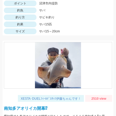
ポイント
沼津市内堤防
釣魚
サバ
釣り方
サビキ釣り
釣果
サバ15匹
サイズ
サバ15～20cm
XESTA･DUELﾌｨｰﾙﾄﾞｽﾀｯﾌ伊藤ちゃんです！
2510 view
南知多アオリイカ開幕⁉️