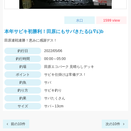
水口
1599 view
本年サビキ初勝利！田原にもサバきたる(≧∇≦)b
田原連戦連勝！恵みに感謝デス！
釣行日
2022/05/06
釣行時間
00:00～05:00
釣場
田原エコパーク 見晴らしデッキ
ポイント
サビキ仕掛けは常備デス！
釣魚
サバ
釣り方
サビキ釣り
釣果
サバたくさん
サイズ
サバ～13cm
前の10件
次の10件