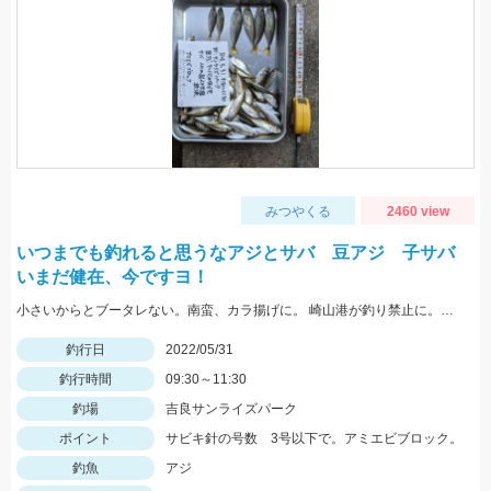
みつやくる
2460 view
いつまでも釣れると思うなアジとサバ 豆アジ 子サバ
いまだ健在、今ですヨ！
小さいからとブータレない。南蛮、カラ揚げに。 崎山港が釣り禁止に。地元の漁師さんの言、最低限のマナーは守りましょう
釣行日
2022/05/31
釣行時間
09:30～11:30
釣場
吉良サンライズパーク
ポイント
サビキ針の号数 3号以下で。アミエビブロック。
釣魚
アジ