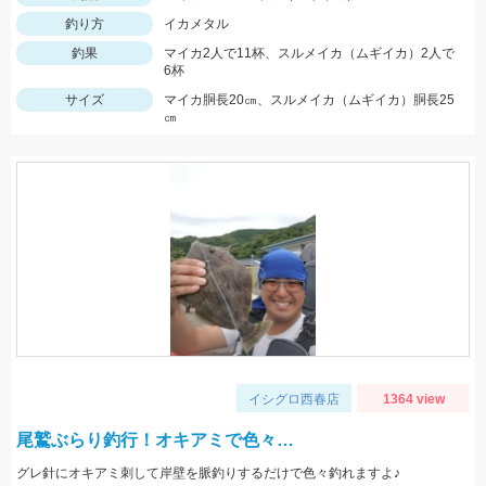
釣り方
イカメタル
釣果
マイカ2人で11杯、スルメイカ（ムギイカ）2人で
6杯
サイズ
マイカ胴長20㎝、スルメイカ（ムギイカ）胴長25
㎝
イシグロ西春店
1364 view
尾鷲ぶらり釣行！オキアミで色々…
グレ針にオキアミ刺して岸壁を脈釣りするだけで色々釣れますよ♪