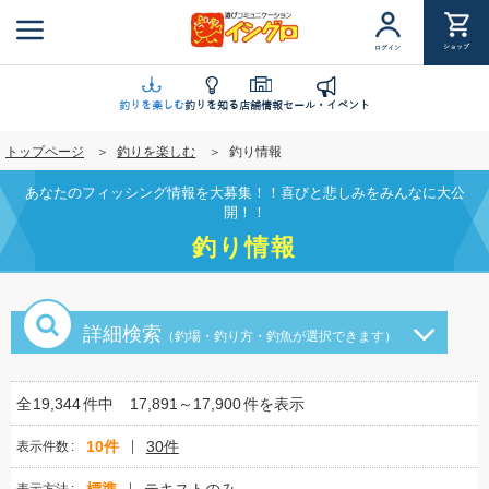
メ
イ
ショップ
ログイン
ン
コ
ン
釣りを楽しむ
釣りを知る
店舗情報
セール・イベント
テ
トップページ
釣りを楽しむ
釣り情報
ン
ツ
あなたのフィッシング情報を大募集！！喜びと悲しみをみんなに大公
に
開！！
移
釣り情報
動
詳細検索
（釣場・釣り方・釣魚が選択できます）
全
19,344
件中
17,891～17,900
件を表示
10件
30件
表示件数