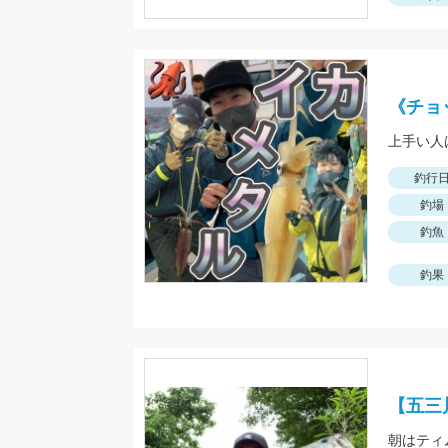
《チョ
釣行
釣場
釣魚
釣果
【五三