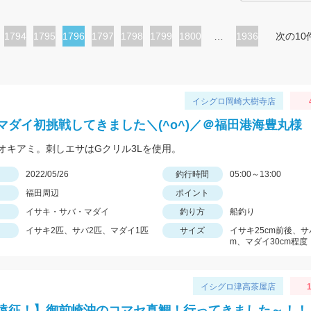
ペ
1794
ペ
1795
カ
1796
ペ
1797
ペ
1798
ペ
1799
ペ
1800
…
1936
次の10
ー
ー
レ
ー
ー
ー
ー
ジ
ジ
ン
ジ
ジ
ジ
ジ
ト
イシグロ岡崎大樹寺店
ペ
マダイ初挑戦してきました＼(^o^)／＠福田港海豊丸様
ー
オキアミ。刺しエサはGクリル3Lを使用。
ジ
日
2022/05/26
釣行時間
05:00～13:00
福田周辺
ポイント
イサキ・サバ・マダイ
釣り方
船釣り
イサキ2匹、サバ2匹、マダイ1匹
サイズ
イサキ25cm前後、サ
m、マダイ30cm程度
イシグロ津高茶屋店
1
遠征！】御前崎沖のコマセ真鯛！行ってきました～！！