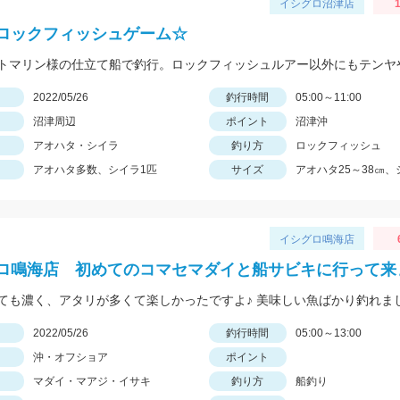
イシグロ沼津店
1
ロックフィッシュゲーム☆
日
2022/05/26
釣行時間
05:00～11:00
沼津周辺
ポイント
沼津沖
アオハタ・シイラ
釣り方
ロックフィッシュ
アオハタ多数、シイラ1匹
サイズ
アオハタ25～38㎝、
イシグロ鳴海店
ロ鳴海店 初めてのコマセマダイと船サビキに行って来
ても濃く、アタリが多くて楽しかったですよ♪ 美味しい魚ばかり釣れま
日
2022/05/26
釣行時間
05:00～13:00
沖・オフショア
ポイント
マダイ・マアジ・イサキ
釣り方
船釣り