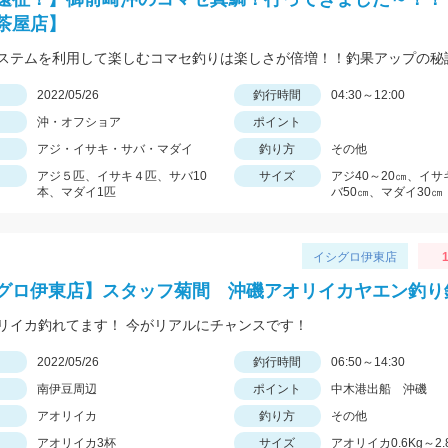
茶屋店】
ステムを利用して楽しむコマセ釣りは楽しさが倍増！！釣果アップの秘
日
2022/05/26
釣行時間
04:30～12:00
沖・オフショア
ポイント
アジ・イサキ・サバ・マダイ
釣り方
その他
アジ５匹、イサキ４匹、サバ10
サイズ
アジ40～20㎝、イサ
本、マダイ1匹
バ50㎝、マダイ30㎝
イシグロ伊東店
1
グロ伊東店】スタッフ菊間 沖磯アオリイカヤエン釣り
リイカ釣れてます！ 今がリアルにチャンスです！
日
2022/05/26
釣行時間
06:50～14:30
南伊豆周辺
ポイント
中木港出船 沖磯
アオリイカ
釣り方
その他
アオリイカ3杯
サイズ
アオリイカ0.6Kg～2.