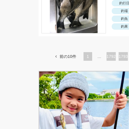
釣行
釣場
釣魚
釣果
前の10件
1
…
ペ
1792
ペ
1793
ー
ー
ジ
ジ