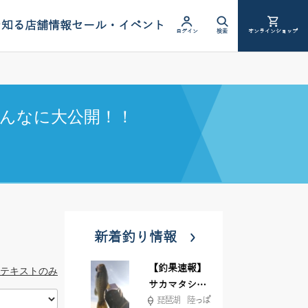
を知る
店舗情報
セール・イベント
ログイン
検索
オンラインショップ
んなに大公開！！
新着釣り情報
【釣果速報】
テキストのみ
サカマタシャ
琵琶湖 陸っぱ
ッド6インチ