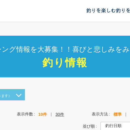
釣りを楽しむ
釣り
シング情報を大募集！！喜びと悲しみをみ
釣り情報
きます）
表示件数
表示方法
10件
30件
標準
並び順