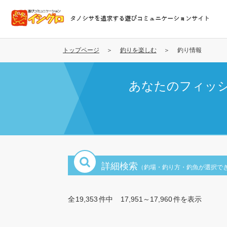
メ
イ
タノシサを追求する遊びコミュニケーションサイト
ン
コ
ン
トップページ
釣りを楽しむ
釣り情報
テ
ン
あなたのフィッ
ツ
に
移
動
詳細検索
（釣場・釣り方・釣魚が選択で
全
19,353
件中
17,951～17,960
件を表示