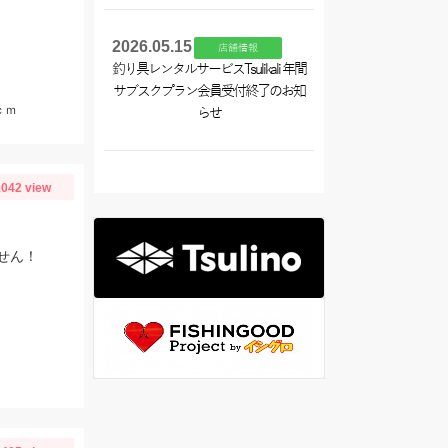
2026.05.15
店舗情報
釣り具レンタルサービスTsulikali 年間
サブスクプラン会員受付終了のお知
ｃｍ
らせ
042 view
せん！