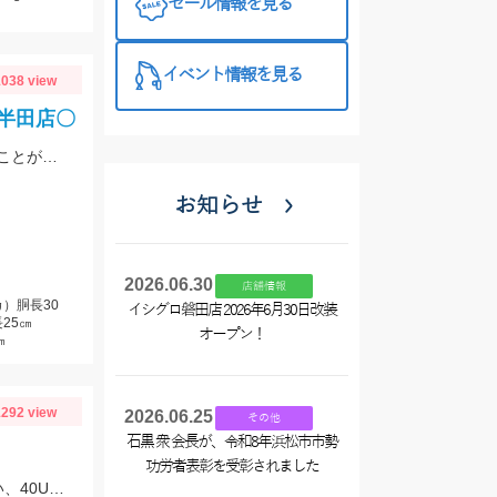
セール情報を見る
プラス510の
特徴と考え方
イベント情報を見る
038 view
ロ半田店〇
上手い人はオバマリグで連発していましたが、オモリグの方が簡単に数を伸ばすことが出来ました!! オモリグ×スイスイドロッパーが大当たり!!
お知らせ
2026.06.30
店舗情報
）胴長30
イシグロ磐田店 2026年6月30日改装
25㎝
オープン！
㎝
292 view
2026.06.25
その他
石黒 衆 会長が、令和8年浜松市市勢
功労者表彰を受彰されました
朝はティムコ、野良ネズミで30UP！その後、OSP、サイコラバーをサイトで使い、40UPをGETしました！