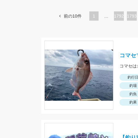
前の10件
1
…
ペ
1792
ペ
1793
ー
ー
ジ
ジ
コマセ
コマセは
釣行
釣場
釣魚
釣果
【釣り