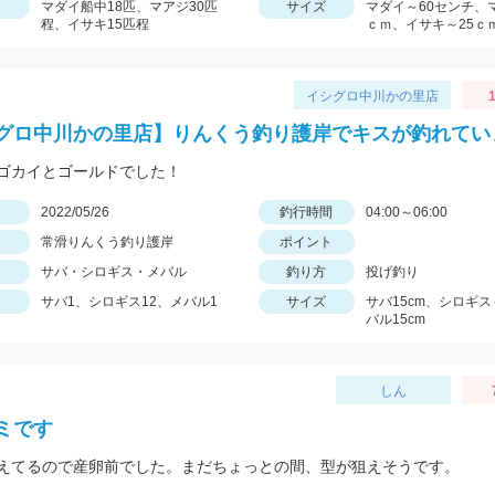
マダイ船中18匹、マアジ30匹
サイズ
マダイ～60センチ、
程、イサキ15匹程
ｃｍ、イサキ～25ｃ
イシグロ中川かの里店
1
グロ中川かの里店】りんくう釣り護岸でキスが釣れてい
ゴカイとゴールドでした！
日
2022/05/26
釣行時間
04:00～06:00
常滑りんくう釣り護岸
ポイント
サバ・シロギス・メバル
釣り方
投げ釣り
サバ1、シロギス12、メバル1
サイズ
サバ15cm、シロギス
バル15cm
しん
ミです
えてるので産卵前でした。まだちょっとの間、型が狙えそうです。