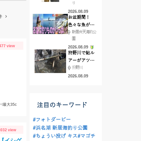
り
で50ジャスト
2026.08.09
ゲット!!
件
お盆期間！
色々な魚が沢
新居弁天海釣公
山釣れてます
園
よ！
477 view
2026.08.09
狩野川で鮎ル
アーがアツ
狩野川
い！！
2026.08.09
注目のキーワード
バ最大35c
#フォトダービー
#浜名湖 新居海釣り公園
032 view
#ちょうい投げ キス
#マゴチ
【イシグ