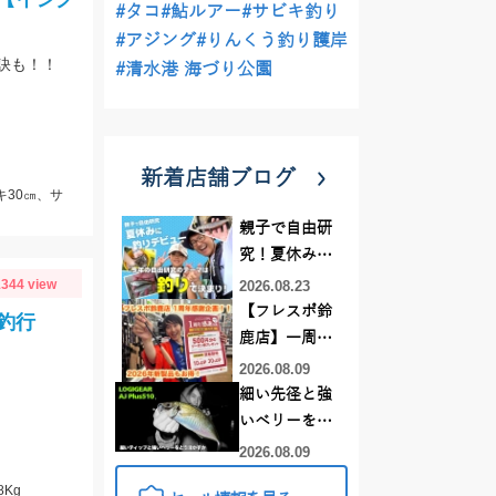
#タコ
#鮎ルアー
#サビキ釣り
#アジング
#りんくう釣り護岸
訣も！！
#清水港 海づり公園
新着店舗ブログ
キ30㎝、サ
親子で自由研
究！夏休みに
釣りデビュー
344 view
2026.08.23
【フレスポ鈴
釣行
鹿店】一周年
記念セール開
2026.08.09
催中！新製品
細い先径と強
ルアーロッド
いベリーをど
もお買い
う活かすか |
2026.08.09
得！！！
LOGIGEAR AJ
8Kg