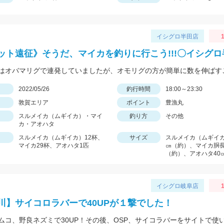
イシグロ半田店
1
ット遠征》そうだ、マイカを釣りに行こう!!!〇イシグ
日
2022/05/26
釣行時間
18:00～23:30
敦賀エリア
ポイント
豊漁丸
スルメイカ（ムギイカ）・マイ
釣り方
その他
カ・アオハタ
スルメイカ（ムギイカ）12杯、
サイズ
スルメイカ（ムギイカ
マイカ29杯、アオハタ1匹
㎝（約）、マイカ胴長
（約）、アオハタ40
イシグロ岐阜店
1
川】サイコロラバーで40UPが１撃でした！