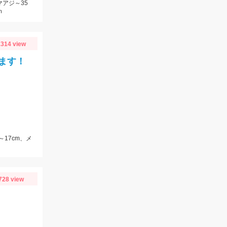
マアジ～35
ｍ
314 view
ます！
～17cm、メ
728 view