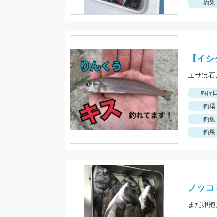
釣果
【イシ
エサは石
釣行
釣場
釣魚
釣果
ノッコ
まだ卵抱