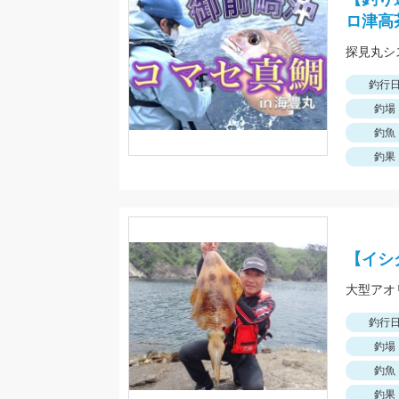
ロ津高
探見丸シ
釣行
釣場
釣魚
釣果
【イシ
大型アオ
釣行
釣場
釣魚
釣果