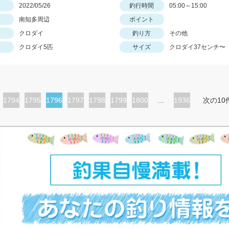
日
2022/05/26
釣行時間
05:00～15:00
南知多周辺
ポイント
クロダイ
釣り方
その他
クロダイ5匹
サイズ
クロダイ37センチ〜
ペ
1794
ペ
1795
カ
1796
ペ
1797
ペ
1798
ペ
1799
ペ
1800
…
1936
次の10
ー
ー
レ
ー
ー
ー
ー
ジ
ジ
ン
ジ
ジ
ジ
ジ
ト
ペ
ー
ジ