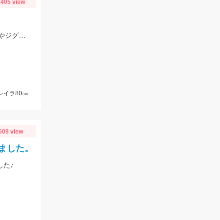
405 view
プラネットマリン様の仕立て船で釣行。ロックフィッシュルアー以外にもテンヤやジグ、キャスティングなどその場に応じて色々な釣りが出来ました。
シイラ80㎝
609 view
ました。
した♪