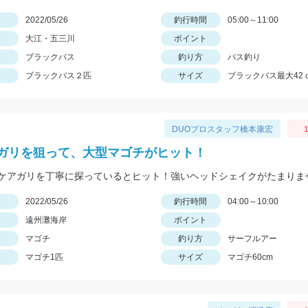
日
2022/05/26
釣行時間
05:00～11:00
大江・五三川
ポイント
ブラックバス
釣り方
バス釣り
ブラックバス２匹
サイズ
ブラックバス最大42
DUOプロスタッフ橋本康宏
1
ガリを狙って、大型マゴチがヒット！
ケアガリを丁寧に探っているとヒット！強いヘッドシェイクがたまりま
日
2022/05/26
釣行時間
04:00～10:00
遠州灘海岸
ポイント
マゴチ
釣り方
サーフルアー
マゴチ1匹
サイズ
マゴチ60cm