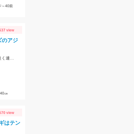
～40前
537 view
ズのアジ
当日はアジをメインに狙い30㎝クラス中心の釣果でした♪緑スキンが一番反応が良く連掛けもありましたよ♪
40㎝
570 view
ギはテン