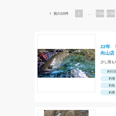
前の10件
1
…
ペ
1784
ペ
1785
ー
ー
ジ
ジ
22年
向山店
少し雨も
釣行
釣場
釣魚
釣果