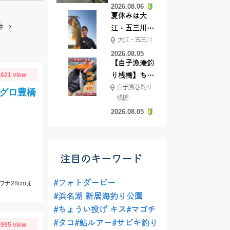
2026.08.06
てきました
夏休みは大
件
江・五三川で
大江・五三川
バスフィッシ
ング♪
2026.08.05
【白子漁港釣
021 view
り桟橋】ちょ
白子漁港 釣り
い投げ釣りが
グロ豊橋
桟橋
絶好調!キスや
2026.08.05
ハゼが簡単に
釣れますよ💛
注目のキーワード
#フォトダービー
ワナ28cmま
#浜名湖 新居海釣り公園
#ちょうい投げ キス
#マゴチ
#タコ
#鮎ルアー
#サビキ釣り
995 view