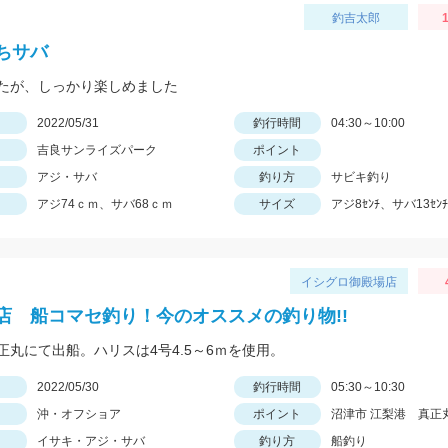
釣吉太郎
1
ちサバ
たが、しっかり楽しめました
日
2022/05/31
釣行時間
04:30～10:00
吉良サンライズパーク
ポイント
アジ・サバ
釣り方
サビキ釣り
アジ74ｃｍ、サバ68ｃｍ
サイズ
アジ8ｾﾝﾁ、サバ13ｾﾝﾁ
イシグロ御殿場店
店 船コマセ釣り！今のオススメの釣り物!!
正丸にて出船。ハリスは4号4.5～6ｍを使用。
日
2022/05/30
釣行時間
05:30～10:30
沖・オフショア
ポイント
沼津市 江梨港 真正
イサキ・アジ・サバ
釣り方
船釣り