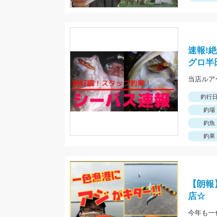
速報!
グロ半
当店ルア
釣行
釣場
釣魚
釣果
【朗報
店☆
今年も一