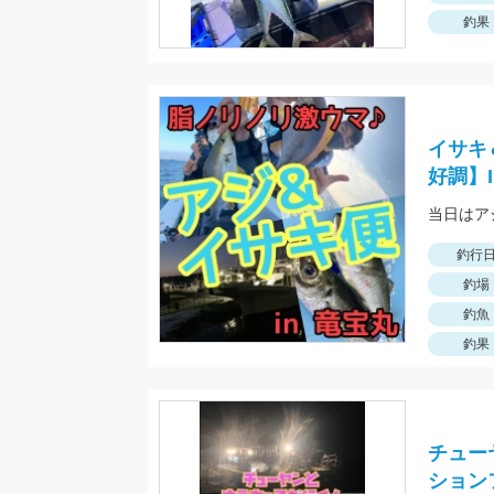
釣果
イサキ
好調】
釣行
釣場
釣魚
釣果
チュー
ション