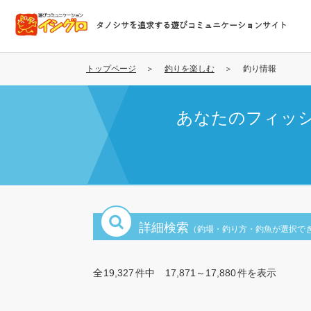
メ
イ
タノシサを追求する遊びコミュニケーションサイト
ン
コ
ン
トップページ
釣りを楽しむ
釣り情報
テ
ン
あなたのフィッ
ツ
に
移
動
詳細検索
（釣場・釣り方・釣魚が選択で
全
19,327
件中
17,871～17,880
件を表示