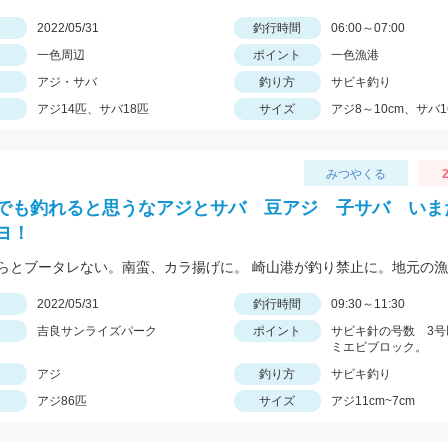
日
2022/05/31
釣行時間
06:00～07:00
一色周辺
ポイント
一色漁港
アジ・サバ
釣り方
サビキ釣り
アジ14匹、サバ18匹
サイズ
アジ8～10cm、サバ1
みつやくる
2
でも釣れると思うなアジとサバ 豆アジ 子サバ いま
ヨ！
日
2022/05/31
釣行時間
09:30～11:30
吉良サンライズパーク
ポイント
サビキ針の号数 3号
ミエビブロック。
アジ
釣り方
サビキ釣り
アジ86匹
サイズ
アジ11cm~7cm