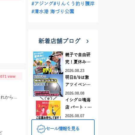
#アジング
#りんくう釣り護岸
#清水港 海づり公園
新着店舗ブログ
親子で自由研
究！夏休みに
釣りデビュー
2026.08.23
071 view
明日8/9は激
アツイベント
日！！！～オ
2026.08.08
仕掛けはTsulino師崎沖限定 船キス仕掛けを使用しました！まだまだシーズンはこれからですよ～♪
ーダー偏光グ
イシグロ鳴海
ラス受注会～
店 パート・ア
ルバイトスタ
2026.08.07
ッフまだまだ
セール情報を見る
募集中！
ど