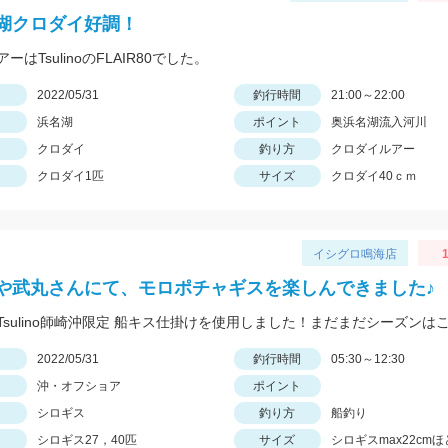
湖クロダイ好調！
ーはTsulinoのFLAIR80でした。
日
2022/05/31
釣行時間
21:00～22:00
浜名湖
ポイント
奥浜名湖流入河川
クロダイ
釣り方
クロダイルアー
クロダイ1匹
サイズ
クロダイ40ｃｍ
イシグロ鳴海店
1
や武丸さんにて、モロポチャギスを楽しんできました♪
日
2022/05/31
釣行時間
05:30～12:30
沖・オフショア
ポイント
シロギス
釣り方
船釣り
シロギス27，40匹
サイズ
シロギスmax22cmほ