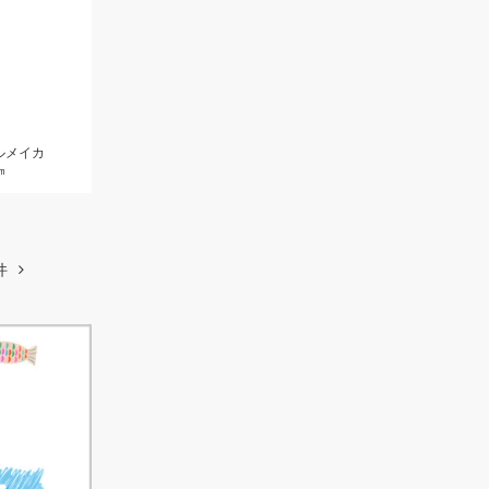
ルメイカ
㎝
件