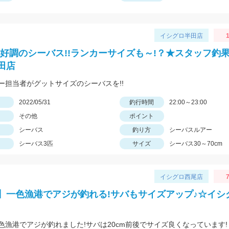
イシグロ半田店
1
絶好調のシーバス!!ランカーサイズも～!？★スタッフ釣果!
田店
ー担当者がグットサイズのシーバスを!!
日
2022/05/31
釣行時間
22:00～23:00
その他
ポイント
シーバス
釣り方
シーバスルアー
シーバス3匹
サイズ
シーバス30～70cm
イシグロ西尾店
7
】一色漁港でアジが釣れる!サバもサイズアップ♪☆イシ
色漁港でアジが釣れました!サバは20cm前後でサイズ良くなっています!