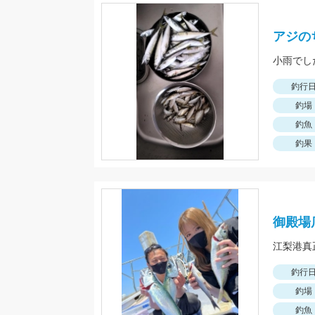
アジの
小雨でし
釣行
釣場
釣魚
釣果
御殿場
江梨港真
釣行
釣場
釣魚