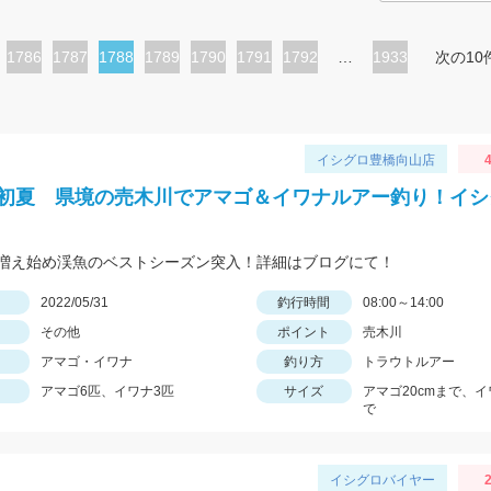
ペ
1786
ペ
1787
カ
1788
ペ
1789
ペ
1790
ペ
1791
ペ
1792
…
1933
次の10
ー
ー
レ
ー
ー
ー
ー
ジ
ジ
ン
ジ
ジ
ジ
ジ
ト
イシグロ豊橋向山店
4
ペ
 初夏 県境の売木川でアマゴ＆イワナルアー釣り！イシ
ー
ジ
増え始め渓魚のベストシーズン突入！詳細はブログにて！
日
2022/05/31
釣行時間
08:00～14:00
その他
ポイント
売木川
アマゴ・イワナ
釣り方
トラウトルアー
アマゴ6匹、イワナ3匹
サイズ
アマゴ20cmまで、イ
で
イシグロバイヤー
2