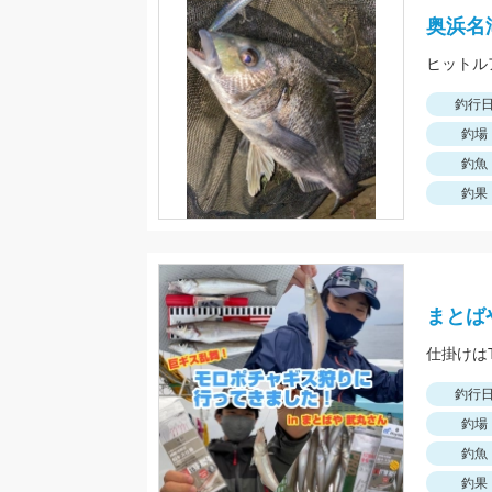
奥浜名
ヒットルア
釣行
釣場
釣魚
釣果
まとば
釣行
釣場
釣魚
釣果