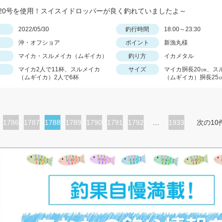
20号を使用！スイスイドロッパーが良く釣れていましたよ～
日
2022/05/30
釣行時間
18:00～23:30
沖・オフショア
ポイント
新漁丸様
マイカ・スルメイカ（ムギイカ）
釣り方
イカメタル
マイカ2人で11杯、スルメイカ
サイズ
マイカ胴長20㎝、ス
（ムギイカ）2人で6杯
（ムギイカ）胴長25
ペ
1786
ペ
1787
カ
1788
ペ
1789
ペ
1790
ペ
1791
ペ
1792
…
1933
次の10
ー
ー
レ
ー
ー
ー
ー
ジ
ジ
ン
ジ
ジ
ジ
ジ
ト
ペ
ー
ジ