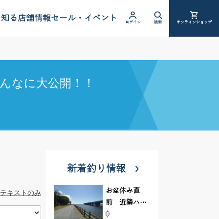
を知る
店舗情報
セール・イベント
ログイン
検索
オンラインショップ
んなに大公開！！
新着釣り情報
お盆休み直
テキストのみ
前 近隣ハゼ
釣り場調査し