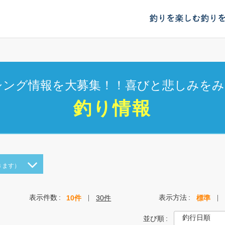
釣りを楽しむ
釣り
シング情報を大募集！！喜びと悲しみをみ
釣り情報
きます）
表示件数
表示方法
10件
30件
標準
並び順