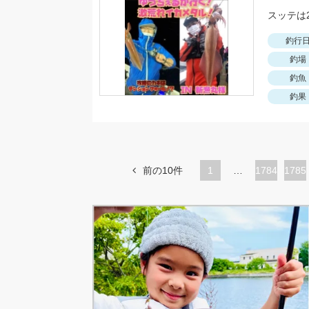
スッテは
釣行
釣場
釣魚
釣果
前の10件
1
…
ペ
1784
ペ
1785
ー
ー
ジ
ジ