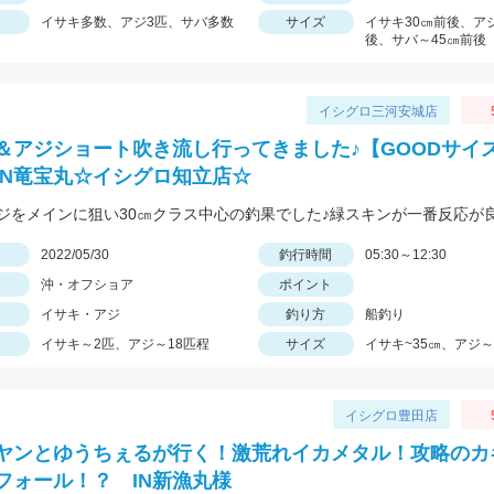
イサキ多数、アジ3匹、サバ多数
サイズ
イサキ30㎝前後、アジ
後、サバ～45㎝前後
イシグロ三河安城店
＆アジショート吹き流し行ってきました♪【GOODサイ
IN竜宝丸☆イシグロ知立店☆
日
2022/05/30
釣行時間
05:30～12:30
沖・オフショア
ポイント
イサキ・アジ
釣り方
船釣り
イサキ～2匹、アジ～18匹程
サイズ
イサキ~35㎝、アジ～
イシグロ豊田店
ヤンとゆうちぇるが行く！激荒れイカメタル！攻略のカ
フォール！？ IN新漁丸様