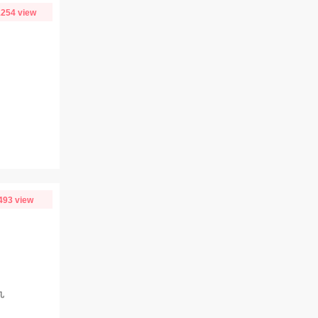
254 view
493 view
丸