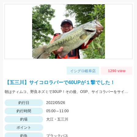
イシグロ岐阜店
1290 view
【五三川】サイコロラバーで40UPが１撃でした！
朝はティムコ、野良ネズミで30UP！その後、OSP、サイコラバーをサイトで使い、40UPをGETしました！
釣行日
2022/05/26
釣行時間
05:00～11:00
釣場
大江・五三川
ポイント
釣魚
ブラックバス