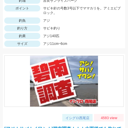
釣場
吉良サンライズパーク
ポイント
サビキ針の号数3号以下でママカリを。アミエビブ
ロック。
釣魚
アジ
釣り方
サビキ釣り
釣果
アジ140匹
サイズ
アジ11cm~6cm
イシグロ西尾店
4593 view