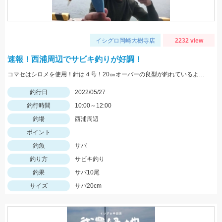
イシグロ岡崎大樹寺店
2232 view
速報！西浦周辺でサビキ釣りが好調！
コマセはシロメを使用！針は４号！20㎝オーバーの良型が釣れているようです！
釣行日
2022/05/27
釣行時間
10:00～12:00
釣場
西浦周辺
ポイント
釣魚
サバ
釣り方
サビキ釣り
釣果
サバ10尾
サイズ
サバ20cm