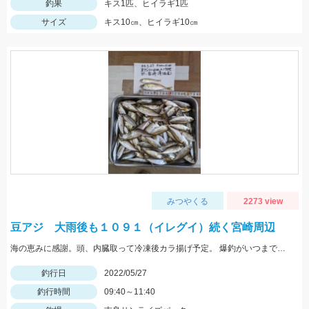
釣果
キス1匹、ヒイラギ1匹
サイズ
キス10㎝、ヒイラギ10㎝
みつやくる
2273 view
豆アジ 大雨後も１０９１（イレグイ）続く宮崎周辺
海の恵みに感謝。頭、内臓取って冷凍後カラ揚げ予定。 爆釣がいつまで続くか見守りたい。
釣行日
2022/05/27
釣行時間
09:40～11:40