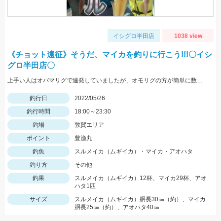
イシグロ半田店
1038 view
《チョット遠征》そうだ、マイカを釣りに行こう!!!〇イシ
グロ半田店〇
上手い人はオバマリグで連発していましたが、オモリグの方が簡単に数を伸ばすことが出来ました!! オモリグ×スイスイドロッパーが大当たり!!
釣行日
2022/05/26
釣行時間
18:00～23:30
釣場
敦賀エリア
ポイント
豊漁丸
釣魚
スルメイカ（ムギイカ）・マイカ・アオハタ
釣り方
その他
釣果
スルメイカ（ムギイカ）12杯、マイカ29杯、アオ
ハタ1匹
サイズ
スルメイカ（ムギイカ）胴長30㎝（約）、マイカ
胴長25㎝（約）、アオハタ40㎝