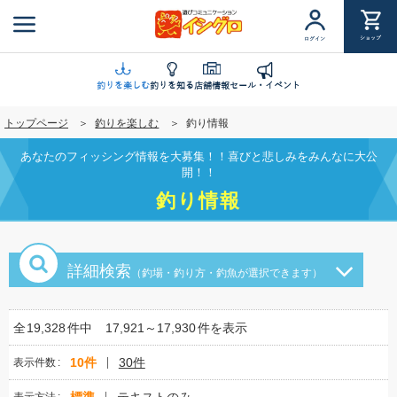
メ
イ
ショップ
ログイン
ン
コ
ン
釣りを楽しむ
釣りを知る
店舗情報
セール・イベント
テ
トップページ
釣りを楽しむ
釣り情報
ン
ツ
あなたのフィッシング情報を大募集！！喜びと悲しみをみんなに大公
に
開！！
移
釣り情報
動
詳細検索
（釣場・釣り方・釣魚が選択できます）
全
19,328
件中
17,921～17,930
件を表示
10件
30件
表示件数