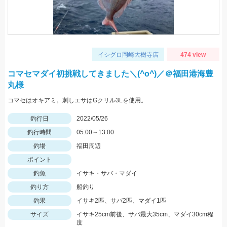
イシグロ岡崎大樹寺店
474 view
コマセマダイ初挑戦してきました＼(^o^)／＠福田港海豊
丸様
コマセはオキアミ。刺しエサはGクリル3Lを使用。
釣行日
2022/05/26
釣行時間
05:00～13:00
釣場
福田周辺
ポイント
釣魚
イサキ・サバ・マダイ
釣り方
船釣り
釣果
イサキ2匹、サバ2匹、マダイ1匹
サイズ
イサキ25cm前後、サバ最大35cm、マダイ30cm程
度