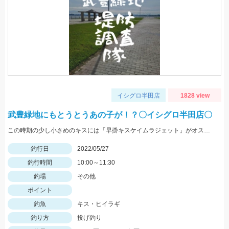
イシグロ半田店
1828 view
武豊緑地にもとうとうあの子が！？〇イシグロ半田店〇
この時期の少し小さめのキスには「早掛キスケイムラジェット」がオススメ！ 武豊緑地でも小型ですがキスが釣れ始めました！皆さんも是非、チャレンジしてみてください！！
釣行日
2022/05/27
釣行時間
10:00～11:30
釣場
その他
ポイント
釣魚
キス・ヒイラギ
釣り方
投げ釣り