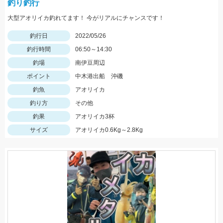
釣り釣行
大型アオリイカ釣れてます！ 今がリアルにチャンスです！
釣行日
2022/05/26
釣行時間
06:50～14:30
釣場
南伊豆周辺
ポイント
中木港出船 沖磯
釣魚
アオリイカ
釣り方
その他
釣果
アオリイカ3杯
サイズ
アオリイカ0.6Kg～2.8Kg