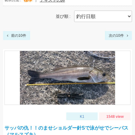
標準
テキストのみ
表示方法
並び順
前の10件
次の10件
K1
1548 view
サッパの仇！！のませショルダー針Sで泳がせでシーバス
（マルスズキ）