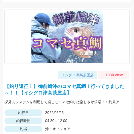
イシグロ津高茶屋店
1030 view
【釣り遠征！】御前崎沖のコマセ真鯛！行ってきました
～！！【イシグロ津高茶屋店】
探見丸システムを利用して楽しむコマセ釣りは楽しさが倍増！！釣果アップの秘訣も！！
釣行日
2022/05/26
釣行時間
04:30～12:00
釣場
沖・オフショア