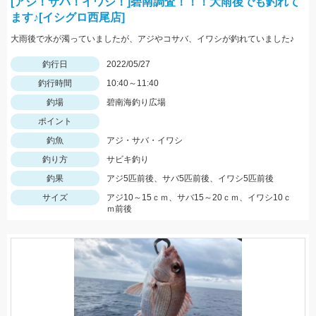
[アジ！サバ！イワシ！]碧南調査！！！大雨後でも釣れて
ます♪[イシグロ西尾店]
大雨後で水が濁っていましたが、アジやコサバ、イワシが釣れていました♪
釣行日
2022/05/27
釣行時間
10:40～11:40
釣場
碧南海釣り広場
ポイント
釣魚
アジ・サバ・イワシ
釣り方
サビキ釣り
釣果
アジ5匹前後、サバ5匹前後、イワシ5匹前後
サイズ
アジ10～15ｃｍ、サバ15～20ｃｍ、イワシ10ｃ
ｍ前後