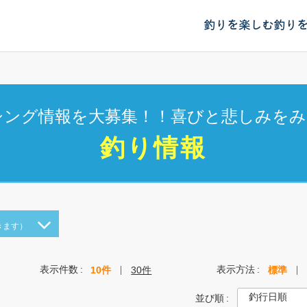
釣りを楽しむ
釣り
シング情報を大募集！！喜びと悲しみをみ
釣り情報
きます）
表示件数
表示方法
10件
30件
標準
並び順