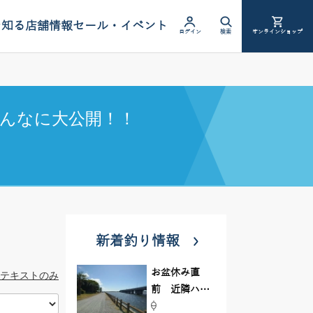
を知る
店舗情報
セール・イベント
ログイン
検索
オンラインショップ
んなに大公開！！
新着釣り情報
お盆休み直
テキストのみ
前 近隣ハゼ
釣り場調査し