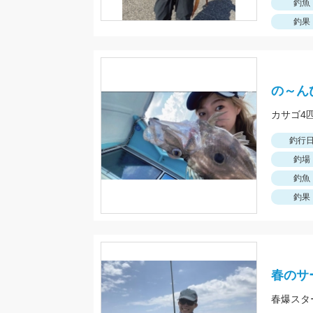
釣魚
釣果
の～ん
カサゴ4
釣行
釣場
釣魚
釣果
春のサ