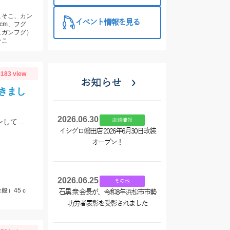
こそこ、カン
イベント情報を見る
2cm、フグ
ヒガンフグ）
そこ
183 view
お知らせ
きまし
2026.06.30
店舗情報
GWで相当叩かれたようで非常に渋かったです。ルアーをこまめにローテーションして何とかニジマスに出会えました。
イシグロ磐田店 2026年6月30日改装
オープン！
2026.06.25
その他
般）45ｃ
石黒 衆 会長が、令和8年浜松市市勢
功労者表彰を受彰されました