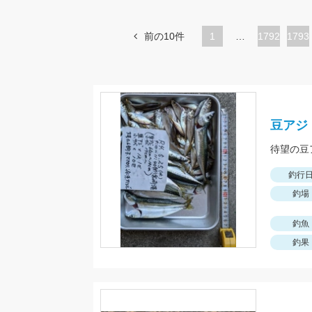
前の10件
1
…
ペ
1792
ペ
1793
ー
ー
ジ
ジ
豆アジ
釣行
釣場
釣魚
釣果