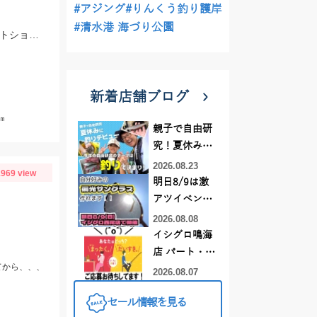
#アジング
#りんくう釣り護岸
#清水港 海づり公園
スタッフ村松の釣果です。ヒットルアーはいずれもDUOのドラッグメタルキャストショット30gのイワシカラー！
新着店舗ブログ
㎝
親子で自由研
究！夏休みに
釣りデビュー
2026.08.23
969 view
明日8/9は激
アツイベント
日！！！～オ
2026.08.08
ーダー偏光グ
イシグロ鳴海
ラス受注会～
店 パート・ア
てから、、、
ルバイトスタ
2026.08.07
ッフまだまだ
セール情報を見る
募集中！