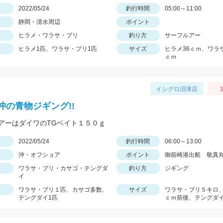
日
2022/05/24
釣行時間
05:00～11:00
静岡・清水周辺
ポイント
ヒラメ・ワラサ・ブリ
釣り方
サーフルアー
ヒラメ1匹、ワラサ・ブリ1匹
サイズ
ヒラメ36ｃｍ、ワラ
ｃｍ
イシグロ沼津店
1
沖の青物ジギング!!
アーはダイワのTGベイト１５０ｇ
日
2022/05/24
釣行時間
06:00～13:00
沖・オフショア
ポイント
御前崎港出船 敬真
ワラサ・ブリ・カサゴ・テングダ
釣り方
ジギング
イ
ワラサ・ブリ１匹、カサゴ多数、
サイズ
ワラサ・ブリ５キロ、
テングダイ1匹
ｃｍ前後、テングダイ