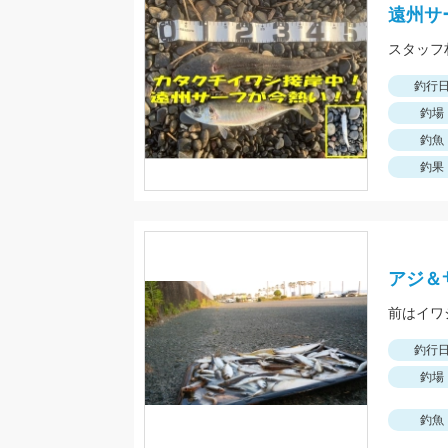
遠州サ
釣行
釣場
釣魚
釣果
アジ＆
前はイワ
釣行
釣場
釣魚