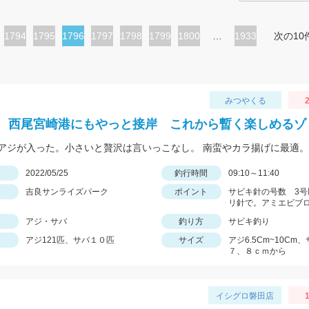
ペ
1794
ペ
1795
カ
1796
ペ
1797
ペ
1798
ペ
1799
ペ
1800
…
1933
次の10
ー
ー
レ
ー
ー
ー
ー
ジ
ジ
ン
ジ
ジ
ジ
ジ
ト
みつやくる
2
ペ
 西尾宮崎港にもやっと接岸 これから暫く楽しめるゾ
ー
ジ
日
2022/05/25
釣行時間
09:10～11:40
吉良サンライズパーク
ポイント
サビキ針の号数 3号
リ針で。アミエビブ
アジ・サバ
釣り方
サビキ釣り
アジ121匹、サバ１０匹
サイズ
アジ6.5Cm~10Cm
７、８ｃｍから
イシグロ磐田店
1