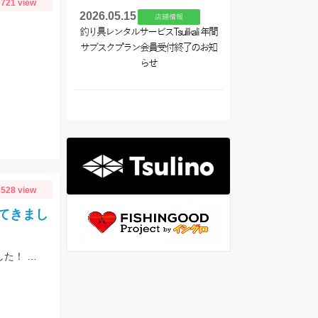
721 view
2026.05.15
店舗情報
釣り具レンタルサービスTsulikali 年間
サブスクプラン会員受付終了のお知
らせ
528 view
てきまし
田子沖堤防 アオリイカヤエン釣行 スタッフ菊間 1.9キロ アオリイカ釣れました！ 渡船は万集丸さんにお願いしました。