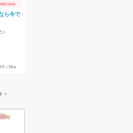
660 view
なら今で
た♪
ゴチ～15㎝
件