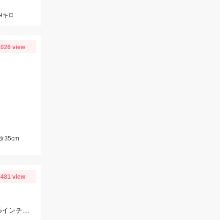
9キロ
026 view
35cm
481 view
春爆スタート！ヒットルアー：ヒラメ→ジグヘッド14ｇ キャラメルシャッド3.5インチ。青物→Ｒサーディン40ｇ