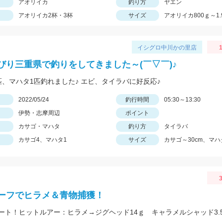
アオリイカ
釣り方
ヤエン
アオリイカ2杯・3杯
サイズ
アオリイカ800ｇ～1.
イシグロ中川かの里店
1
びり三重県で釣りをしてきました～(￣▽￣)♪
匹、マハタ1匹釣れました♪ エビ、タイラバに好反応♪
日
2022/05/24
釣行時間
05:30～13:30
伊勢・志摩周辺
ポイント
カサゴ・マハタ
釣り方
タイラバ
カサゴ4、マハタ1
サイズ
カサゴ～30cm、マハタ
3
ーフでヒラメ＆青物捕獲！