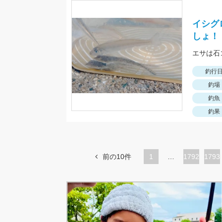
イシグ
しょ！
エサは石
釣行
釣場
釣魚
釣果
前の10件
1
…
ペ
1792
ペ
1793
ー
ー
ジ
ジ