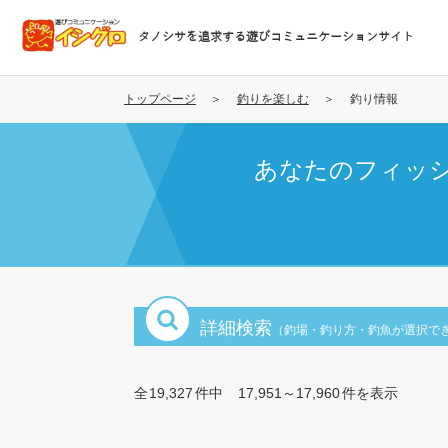
メ
イ
タノシサを追求する遊びコミュニケーションサイト
ン
コ
ン
トップページ
釣りを楽しむ
釣り情報
テ
ン
あなたのフィッ
ツ
に
移
動
詳細検索
（釣場・釣り方・釣魚が選択で
全
19,327
件中
17,951～17,960
件を表示