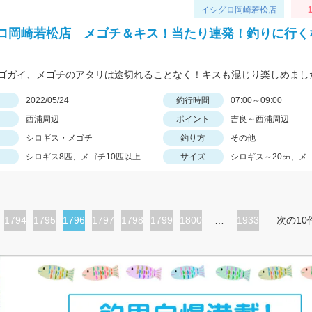
イシグロ岡崎若松店
1
ロ岡崎若松店 メゴチ＆キス！当たり連発！釣りに行く
ゴガイ、メゴチのアタリは途切れることなく！キスも混じり楽しめまし
日
2022/05/24
釣行時間
07:00～09:00
西浦周辺
ポイント
吉良～西浦周辺
シロギス・メゴチ
釣り方
その他
シロギス8匹、メゴチ10匹以上
サイズ
シロギス～20㎝、メ
ペ
1794
ペ
1795
カ
1796
ペ
1797
ペ
1798
ペ
1799
ペ
1800
…
1933
次の10
ー
ー
レ
ー
ー
ー
ー
ジ
ジ
ン
ジ
ジ
ジ
ジ
ト
ペ