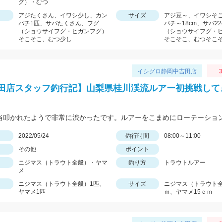
グ）・むつ
アジたくさん、イワシ少し、カン
サイズ
アジ豆～、イワシそ
パチ1匹、サバたくさん、フグ
パチ～18cm、サバ2
（ショウサイフグ・ヒガンフグ）
（ショウサイフグ・
そこそこ、むつ少し
そこそこ、むつそこ
イシグロ静岡中吉田店
3
田店スタッフ釣行記】山梨県桂川渓流ルアー初挑戦して
日
2022/05/24
釣行時間
08:00～11:00
その他
ポイント
ニジマス（トラウト全般）・ヤマ
釣り方
トラウトルアー
メ
ニジマス（トラウト全般）1匹、
サイズ
ニジマス（トラウト全
ヤマメ1匹
ｍ、ヤマメ15ｃｍ