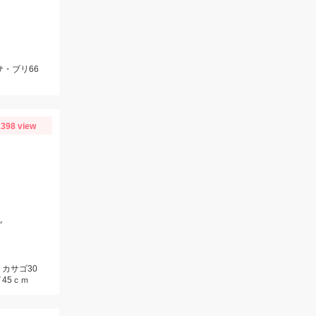
サ・ブリ66
398 view
丸
カサゴ30
45ｃｍ