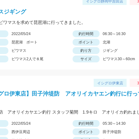
イシグロ静岡中吉田店
3
スジギング
ビワマスを求めて琵琶湖に行ってきました。
日
2022/05/24
釣行時間
06:30～16:30
琵琶湖 ボート
ポイント
北湖
ビワマス
釣り方
ジギング
ビワマス2人で８尾
サイズ
ビワマス30～60cm
イシグロ伊東店
3
グロ伊東店】田子沖堤防 アオリイカヤエン釣行に行っ
日
2022/05/24
釣行時間
05:30～14:30
西伊豆周辺
ポイント
田子沖堤防