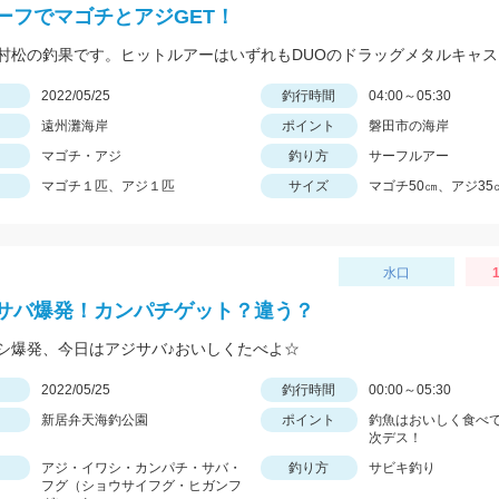
ーフでマゴチとアジGET！
日
2022/05/25
釣行時間
04:00～05:30
遠州灘海岸
ポイント
磐田市の海岸
マゴチ・アジ
釣り方
サーフルアー
マゴチ１匹、アジ１匹
サイズ
マゴチ50㎝、アジ35
水口
1
サバ爆発！カンパチゲット？違う？
シ爆発、今日はアジサバ♪おいしくたべよ☆
日
2022/05/25
釣行時間
00:00～05:30
新居弁天海釣公園
ポイント
釣魚はおいしく食べ
次デス！
アジ・イワシ・カンパチ・サバ・
釣り方
サビキ釣り
フグ（ショウサイフグ・ヒガンフ