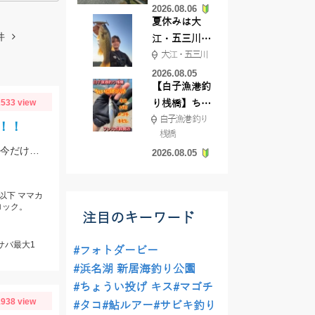
2026.08.06
てきました
夏休みは大
件
江・五三川で
大江・五三川
バスフィッシ
ング♪
2026.08.05
【白子漁港釣
533 view
り桟橋】ちょ
白子漁港 釣り
い投げ釣りが
！！
桟橋
絶好調!キスや
待望の豆アジが入った。小さいと贅沢は言いっこなし。 南蛮やカラ揚げに最適。今だけの特典。
2026.08.05
ハゼが簡単に
釣れますよ💛
以下 ママカ
ロック。
注目のキーワード
、サバ最大1
#フォトダービー
#浜名湖 新居海釣り公園
#ちょうい投げ キス
#マゴチ
938 view
#タコ
#鮎ルアー
#サビキ釣り