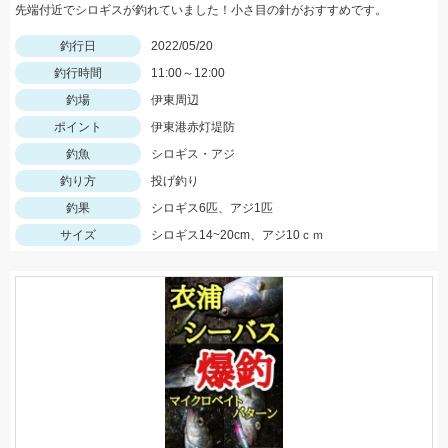
先端付近でシロギスが釣れていました！小さ目の針がおすすめです。
釣行日
2022/05/20
釣行時間
11:00～12:00
釣場
伊東周辺
ポイント
伊東港赤灯堤防
釣魚
シロギス・アジ
釣り方
投げ釣り
釣果
シロギス6匹、アジ1匹
サイズ
シロギス14~20cm、アジ10ｃｍ