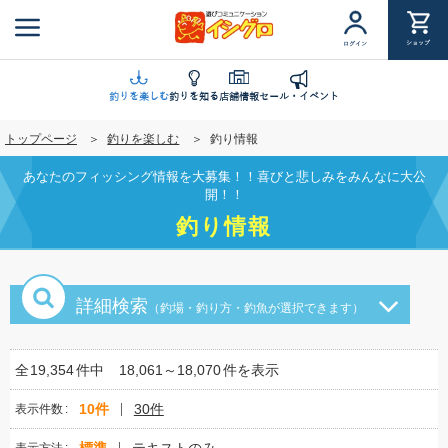
メ
イ
ショップ
ログイン
ン
コ
ン
釣りを楽しむ
釣りを知る
店舗情報
セール・イベント
テ
トップページ
釣りを楽しむ
釣り情報
ン
ツ
あなたのフィッシング情報を大募集！！喜びと悲しみをみんなに大公
に
開！！
移
釣り情報
動
詳細検索
（釣場・釣り方・釣魚が選択できます）
全
19,354
件中
18,061～18,070
件を表示
10件
30件
表示件数