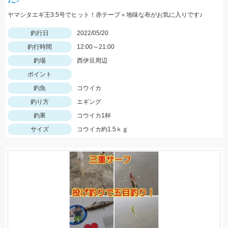
ヤマシタエギ王3.5号でヒット！赤テープ＋地味な布がお気に入りです♪
釣行日
2022/05/20
釣行時間
12:00～21:00
釣場
西伊豆周辺
ポイント
釣魚
コウイカ
釣り方
エギング
釣果
コウイカ1杯
サイズ
コウイカ約1.5ｋｇ