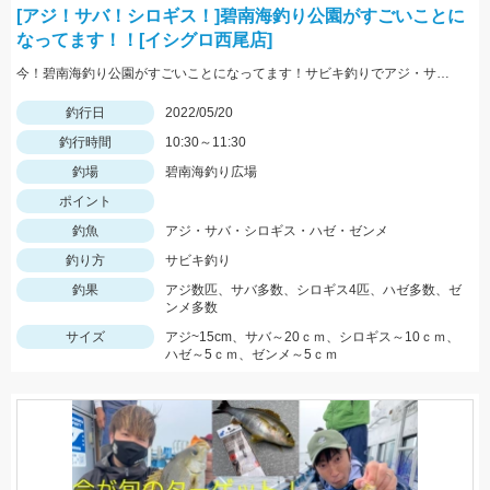
[アジ！サバ！シロギス！]碧南海釣り公園がすごいことに
なってます！！[イシグロ西尾店]
今！碧南海釣り公園がすごいことになってます！サビキ釣りでアジ・サバ・イワシ！ちょい投げでは20ｃｍ越えのシロギス・ハゼ・ゼンメが爆釣中！！
釣行日
2022/05/20
釣行時間
10:30～11:30
釣場
碧南海釣り広場
ポイント
釣魚
アジ・サバ・シロギス・ハゼ・ゼンメ
釣り方
サビキ釣り
釣果
アジ数匹、サバ多数、シロギス4匹、ハゼ多数、ゼ
ンメ多数
サイズ
アジ~15cm、サバ～20ｃｍ、シロギス～10ｃｍ、
ハゼ～5ｃｍ、ゼンメ～5ｃｍ