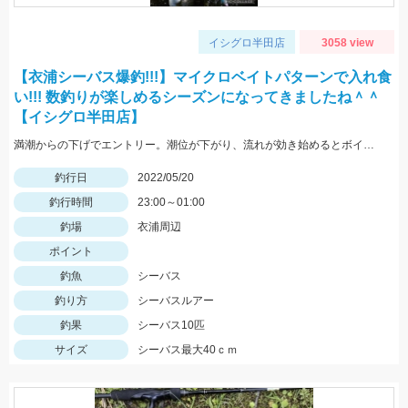
イシグロ半田店
3058 view
【衣浦シーバス爆釣!!!】マイクロベイトパターンで入れ食
い!!! 数釣りが楽しめるシーズンになってきましたね＾＾
【イシグロ半田店】
満潮からの下げでエントリー。潮位が下がり、流れが効き始めるとボイル多数。小型ルアーでスローで巻くと効果的でした。
釣行日
2022/05/20
釣行時間
23:00～01:00
釣場
衣浦周辺
ポイント
釣魚
シーバス
釣り方
シーバスルアー
釣果
シーバス10匹
サイズ
シーバス最大40ｃｍ