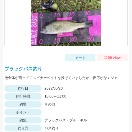
そーま
1109 view
ブラックバス釣り
池全体が濁っててスピナーベイトを投げていましたが、反応がなくジャッカルRVバグ1.5を投げると一投目でヒット！
釣行日
2022/05/20
釣行時間
10:00～11:00
釣場
その他
ポイント
釣魚
ブラックバス・ブルーギル
釣り方
バス釣り