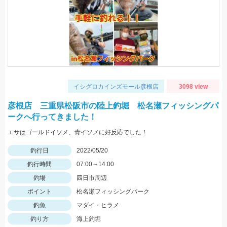
イシグロカインズモール彦根店
3098 view
彦根店 三重県松阪市の陸上釣堀 松名瀬フィッシングパ
ークへ行ってきました！
エサはゴールドイソメ、青イソメに好反応でした！
釣行日
2022/05/20
釣行時間
07:00～14:00
釣場
四日市周辺
ポイント
松名瀬フィッシングパーク
釣魚
マダイ・ヒラメ
釣り方
海上釣堀