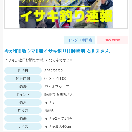
イシグロ半田店
965 view
今が旬!!激ウマ!!船イサキ釣り!! 師崎港 石川丸さん
イサキが連日好調です!!行くなら今ですよ!!
釣行日
2022/05/20
釣行時間
05:30～14:00
釣場
沖・オフショア
ポイント
師崎港 石川丸さん
釣魚
イサキ
釣り方
船釣り
釣果
イサキ2人で17匹
サイズ
イサキ最大40cm