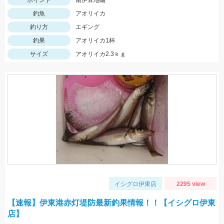
ポイント
南伊豆地磯
釣魚
アオリイカ
釣り方
エギング
釣果
アオリイカ1杯
サイズ
アオリイカ2.3ｋｇ
イシグロ伊東店
2295 view
【速報】伊東港赤灯堤防最新釣果情報！！【イシグロ伊東
店】