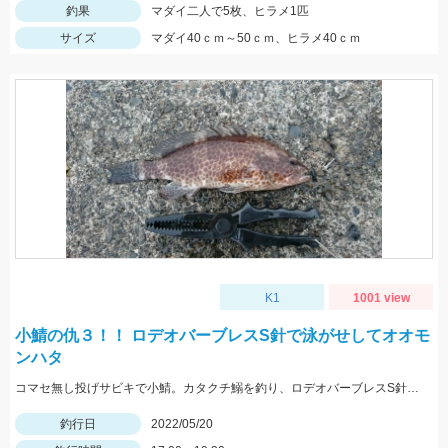
釣果
マダイ二人で5枚、ヒラメ1匹
サイズ
マダイ40ｃｍ～50ｃｍ、ヒラメ40ｃｍ
K1
1001 view
小鯖の仇３！！ ロデオバーブレスS針で泳がせしてオオモ
ンハタ
コマセ無し投げサビキで小鯖。カタクチ鰯を釣り、ロデオバーブレスS針で泳がせしてオオモンハタ２匹ゲット。
釣行日
2022/05/20