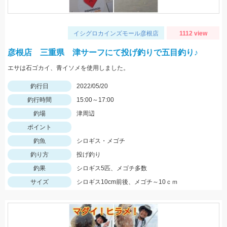
イシグロカインズモール彦根店
1112 view
彦根店 三重県 津サーフにて投げ釣りで五目釣り♪
エサは石ゴカイ、青イソメを使用しました。
釣行日
2022/05/20
釣行時間
15:00～17:00
釣場
津周辺
ポイント
釣魚
シロギス・メゴチ
釣り方
投げ釣り
釣果
シロギス5匹、メゴチ多数
サイズ
シロギス10cm前後、メゴチ～10ｃｍ