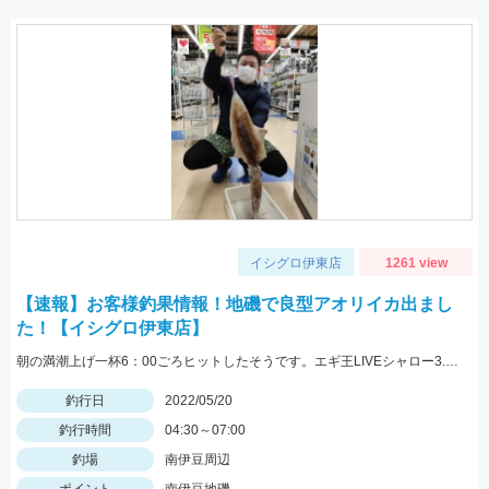
イシグロ伊東店
1261 view
【速報】お客様釣果情報！地磯で良型アオリイカ出まし
た！【イシグロ伊東店】
朝の満潮上げ一杯6：00ごろヒットしたそうです。エギ王LIVEシャロー3.5号ムラムラチェリーを使用。情報提供ありがとうございます！
釣行日
2022/05/20
釣行時間
04:30～07:00
釣場
南伊豆周辺