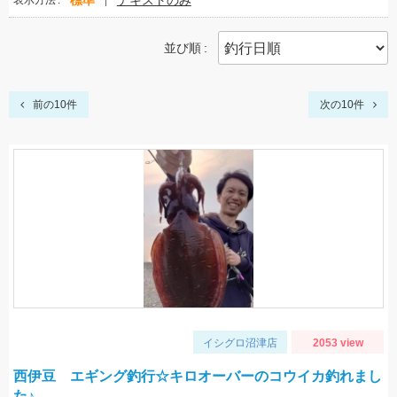
標準
テキストのみ
表示方法
並び順
前の10件
次の10件
イシグロ沼津店
2053 view
西伊豆 エギング釣行☆キロオーバーのコウイカ釣れまし
た♪