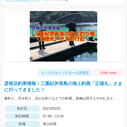
イシグロカインズモール彦根店
1546 view
彦根店釣果情報！三重紀伊長島の海上釣堀「正徳丸」さま
に行ってきました！
脈釣り、浮き釣り、泳がせ釣りなどでの釣果。真鯛は団子エサやむきエビ、冷凍ボケなどに好反応。青物はキビナゴや鰹のハラモなどでヒット。
釣行日
2022/05/18
釣行時間
07:30～13:30
釣場
海上釣堀