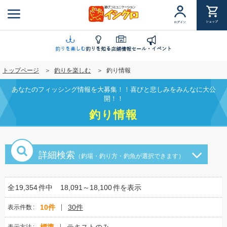
メ
イ
ショップ
ログイン
ン
コ
ン
釣りを楽しむ
釣りを知る
店舗情報
セール・イベント
テ
トップページ
釣りを楽しむ
釣り情報
ン
ツ
あなたのフィッシング情報を大募集！！喜びと悲しみをみんなに大公
に
開！！
移
釣り情報
動
詳細検索
（釣場・釣り方・釣魚が選択できます）
全
19,354
件中
18,091～18,100
件を表示
10件
30件
表示件数