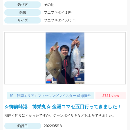
釣り方
その他
釣果
フエフキダイ１匹
サイズ
フエフキダイ60ｃｍ
船（静岡エリア）フィッシングマイスター 成瀬慎吾
2721 view
☆御前崎港 博栄丸☆ 金洲コマセ五目行ってきました！
潮速く釣りにくかったですが、ジャンボイサキなどお土産できました。
釣行日
2022/05/18