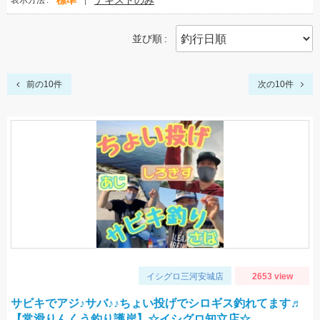
標準
テキストのみ
表示方法
並び順
前の10件
次の10件
イシグロ三河安城店
2653 view
サビキでアジ♪サバ♪♪ちょい投げでシロギス釣れてます♬
【常滑りんくう釣り護岸】☆イシグロ知立店☆