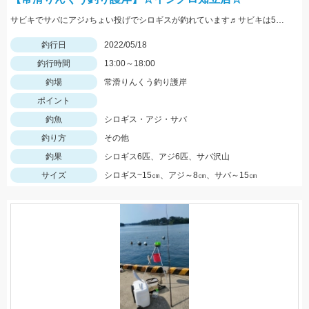
サビキでサバにアジ♪ちょい投げでシロギスが釣れています♬サビキは5号前後の針がオススメです☆
釣行日
2022/05/18
釣行時間
13:00～18:00
釣場
常滑りんくう釣り護岸
ポイント
釣魚
シロギス・アジ・サバ
釣り方
その他
釣果
シロギス6匹、アジ6匹、サバ沢山
サイズ
シロギス~15㎝、アジ～8㎝、サバ～15㎝