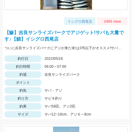
イシグロ西尾店
2465 view
【鰺】吉良サンライズパークでアジゲット!サバも大量で
す♪【鯖】イシグロ西尾店
ついに吉良サンライズパークにアジが来た!針は3号以下がオススメ!サバは大漁!小型のメタルジグでも楽しめます♪
釣行日
2022/05/18
釣行時間
06:00～07:00
釣場
吉良サンライズパーク
ポイント
釣魚
サバ・アジ
釣り方
サビキ釣り
釣果
サバ58匹、アジ2匹
サイズ
サバ12~18cm、アジ６～8cm