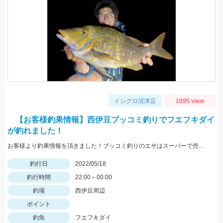
イシグロ沼津店
1095 view
【お客様釣果情報】西伊豆ブッコミ釣りでフエフキダイ
が釣れました！
お客様より釣果情報を頂きました！ブッコミ釣りのエサはスーパーで売っているムツッコ。短い釣行時間で時合を逃さずヒットさせました。
釣行日
2022/05/18
釣行時間
22:00～00:00
釣場
西伊豆周辺
ポイント
釣魚
フエフキダイ