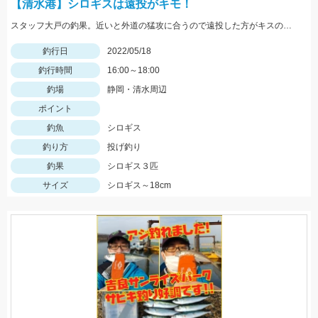
【清水港】シロギスは遠投がキモ！
スタッフ大戸の釣果。近いと外道の猛攻に合うので遠投した方がキスのアタリが出る。イシグロの赤イソメ使用。
釣行日
2022/05/18
釣行時間
16:00～18:00
釣場
静岡・清水周辺
ポイント
釣魚
シロギス
釣り方
投げ釣り
釣果
シロギス３匹
サイズ
シロギス～18cm