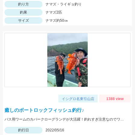
釣り方
ナマズ・ライギョ釣り
釣果
ナマズ2匹
サイズ
ナマズ約50㎝
イシグロ名東引山店
1388 view
癒しのボートロックフィッシュ釣行♪
バス用ワームのカバークローグランデが大活躍！釣れすぎ注意なのでワームは沢山用意してくださいネ
釣行日
2022/05/16