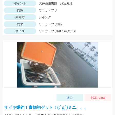
ポイント
大井漁港出船 政宝丸様
釣魚
ワラサ・ブリ
釣り方
ジギング
釣果
ワラサ・ブリ3匹
サイズ
ワラサ・ブリ60ｃｍクラス
水口
3031 view
サビキ爆釣！青物初ゲット！(;ﾟдﾟ)ミニ、、、