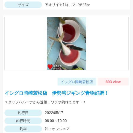
サイズ
アオリイカ1㎏、マゴチ45㎝
イシグロ岡崎若松店
893 view
イシグロ岡崎若松店 伊勢湾ジギング青物好調！
スタッフハルーナから速報！ワラサ釣れてます！！
釣行日
2022/05/17
釣行時間
06:00～10:00
釣場
沖・オフショア