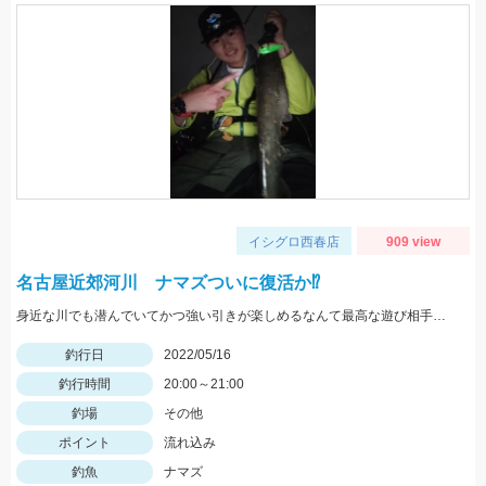
イシグロ西春店
909 view
名古屋近郊河川 ナマズついに復活か⁉
身近な川でも潜んでいてかつ強い引きが楽しめるなんて最高な遊び相手です！
釣行日
2022/05/16
釣行時間
20:00～21:00
釣場
その他
ポイント
流れ込み
釣魚
ナマズ