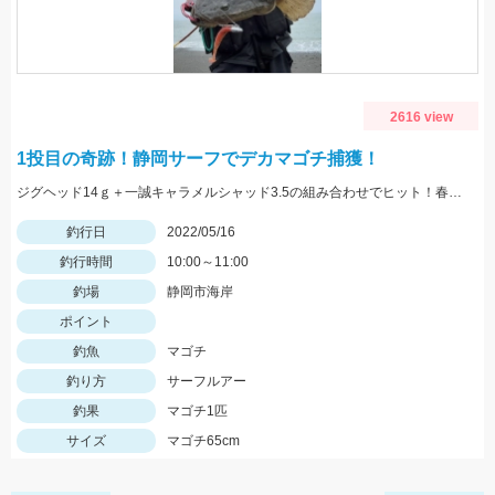
2616 view
1投目の奇跡！静岡サーフでデカマゴチ捕獲！
ジグヘッド14ｇ＋一誠キャラメルシャッド3.5の組み合わせでヒット！春の駿河湾サーフはマゴチ、ヒラメ、マダイ、青物など魚種が超豊富！
釣行日
2022/05/16
釣行時間
10:00～11:00
釣場
静岡市海岸
ポイント
釣魚
マゴチ
釣り方
サーフルアー
釣果
マゴチ1匹
サイズ
マゴチ65cm