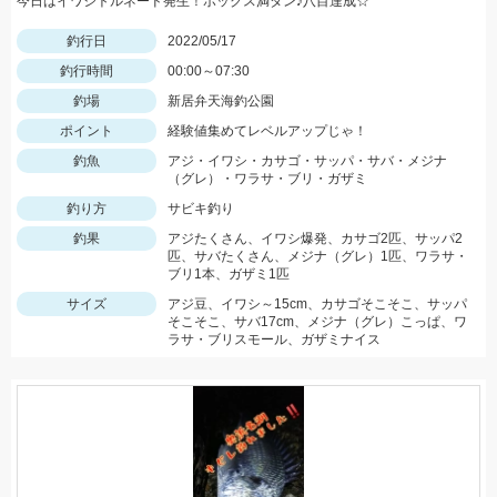
今日はイワシトルネード発生！ボックス満タン♪八目達成☆
釣行日
2022/05/17
釣行時間
00:00～07:30
釣場
新居弁天海釣公園
ポイント
経験値集めてレベルアップじゃ！
釣魚
アジ・イワシ・カサゴ・サッパ・サバ・メジナ
（グレ）・ワラサ・ブリ・ガザミ
釣り方
サビキ釣り
釣果
アジたくさん、イワシ爆発、カサゴ2匹、サッパ2
匹、サバたくさん、メジナ（グレ）1匹、ワラサ・
ブリ1本、ガザミ1匹
サイズ
アジ豆、イワシ～15cm、カサゴそこそこ、サッパ
そこそこ、サバ17cm、メジナ（グレ）こっぱ、ワ
ラサ・ブリスモール、ガザミナイス