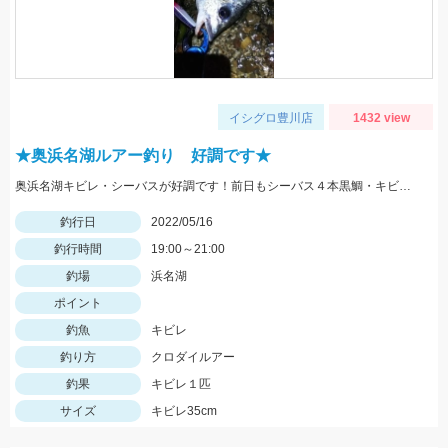
イシグロ豊川店
1432 view
★奥浜名湖ルアー釣り 好調です★
奥浜名湖キビレ・シーバスが好調です！前日もシーバス４本黒鯛・キビレ２本と釣果がありました！
釣行日
2022/05/16
釣行時間
19:00～21:00
釣場
浜名湖
ポイント
釣魚
キビレ
釣り方
クロダイルアー
釣果
キビレ１匹
サイズ
キビレ35cm