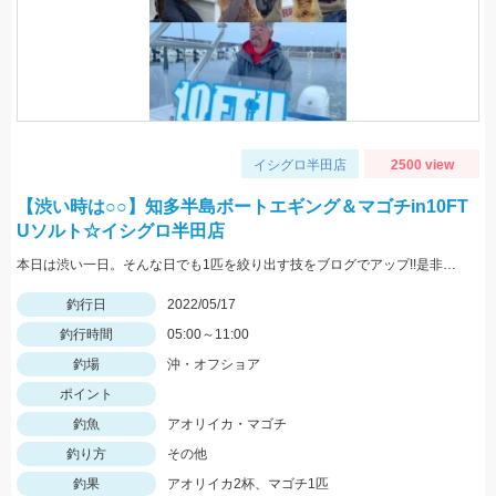
イシグロ半田店
2500 view
【渋い時は○○】知多半島ボートエギング＆マゴチin10FT
Uソルト☆イシグロ半田店
本日は渋い一日。そんな日でも1匹を絞り出す技をブログでアップ!!是非ご覧ください。
釣行日
2022/05/17
釣行時間
05:00～11:00
釣場
沖・オフショア
ポイント
釣魚
アオリイカ・マゴチ
釣り方
その他
釣果
アオリイカ2杯、マゴチ1匹