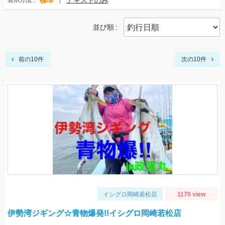
標準
テキストのみ
表示方法
並び順
前の10件
次の10件
イシグロ岡崎若松店
1170 view
伊勢湾ジギング☆青物爆発!!イシグロ岡崎若松店