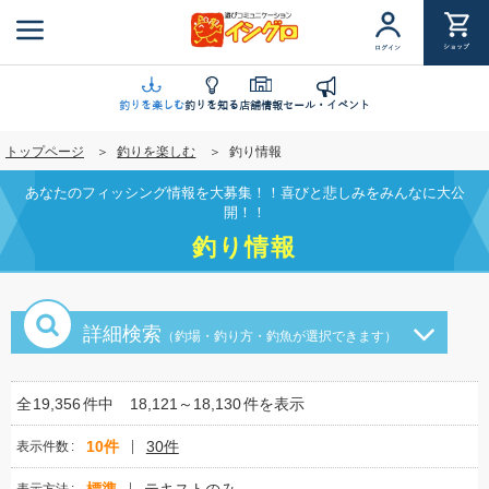
メ
イ
ショップ
ログイン
ン
コ
ン
釣りを楽しむ
釣りを知る
店舗情報
セール・イベント
テ
トップページ
釣りを楽しむ
釣り情報
ン
ツ
あなたのフィッシング情報を大募集！！喜びと悲しみをみんなに大公
に
開！！
移
釣り情報
動
詳細検索
（釣場・釣り方・釣魚が選択できます）
全
19,356
件中
18,121～18,130
件を表示
10件
30件
表示件数