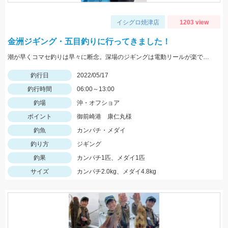
イシグロ焼津店
1203 view
金洲ジギング・五目釣りに行ってきました！
潮が早くコマセ釣りは早々に断念。深場のジギングは電動リールが楽でした。
釣行日
2022/05/17
釣行時間
06:00～13:00
釣場
沖・オフショア
ポイント
御前崎港 康仁丸様
釣魚
カンパチ・メダイ
釣り方
ジギング
釣果
カンパチ1匹、メダイ1匹
サイズ
カンパチ2.0kg、メダイ4.8kg