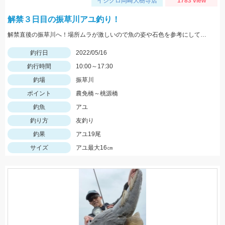
イシグロ岡崎大樹寺店
1783 view
解禁３日目の振草川アユ釣り！
解禁直後の振草川へ！場所ムラが激しいので魚の姿や石色を参考にして入川しましょう。大樹寺店スタッフ岩崎釣行
釣行日
2022/05/16
釣行時間
10:00～17:30
釣場
振草川
ポイント
農免橋～桃源橋
釣魚
アユ
釣り方
友釣り
釣果
アユ19尾
サイズ
アユ最大16㎝