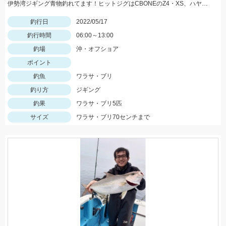
伊勢湾ジギング青物釣れてます！ヒットジグはCBONEのZ4・XS、ハヤブサのスイッチなどなど！
釣行日
2022/05/17
釣行時間
06:00～13:00
釣場
沖・オフショア
ポイント
釣魚
ワラサ・ブリ
釣り方
ジギング
釣果
ワラサ・ブリ5匹
サイズ
ワラサ・ブリ70センチまで