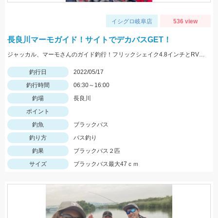
イシグロ岐阜店
536 view
長良川マーモガイド！サイトでデカバスGET！
ジャッカル、マーモさんのガイド釣行！フリックシェイク4.8インチとRVドリフトフライ3インチで釣れました！
釣行日
2022/05/17
釣行時間
06:30～16:00
釣場
長良川
ポイント
釣魚
ブラックバス
釣り方
バス釣り
釣果
ブラックバス２匹
サイズ
ブラックバス最大47ｃｍ