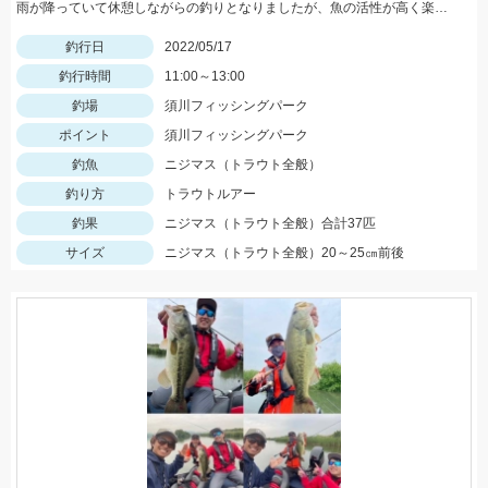
雨が降っていて休憩しながらの釣りとなりましたが、魚の活性が高く楽しむことができました！Bスパーク2.0ｇのＧマジョーラに反応良かったです。
釣行日
2022/05/17
釣行時間
11:00～13:00
釣場
須川フィッシングパーク
ポイント
須川フィッシングパーク
釣魚
ニジマス（トラウト全般）
釣り方
トラウトルアー
釣果
ニジマス（トラウト全般）合計37匹
サイズ
ニジマス（トラウト全般）20～25㎝前後