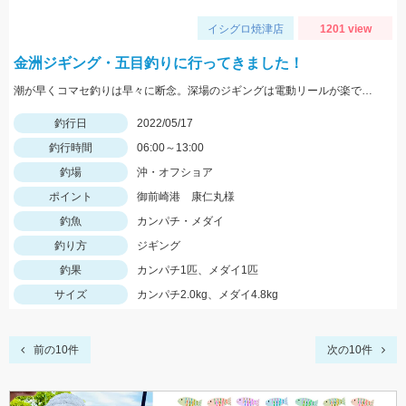
イシグロ焼津店
1201 view
金洲ジギング・五目釣りに行ってきました！
潮が早くコマセ釣りは早々に断念。深場のジギングは電動リールが楽でした。
釣行日
2022/05/17
釣行時間
06:00～13:00
釣場
沖・オフショア
ポイント
御前崎港 康仁丸様
釣魚
カンパチ・メダイ
釣り方
ジギング
釣果
カンパチ1匹、メダイ1匹
サイズ
カンパチ2.0kg、メダイ4.8kg
前の10件
次の10件