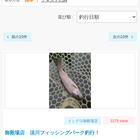
標準
テキストのみ
表示方法
並び順
前の10件
次の10件
イシグロ御殿場店
1175 view
御殿場店 須川フィッシングパーク釣行！