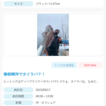
サイズ
ブラックバス47cm
イシグロ沼津店
919 view
御前崎沖でタイラバ？！
ヒットジグはディープライナーのスパイV１３０ｇ。タイラバは、なみだまＴＧ８０ｇやビンビン玉１００ｇ等を使用
釣行日
2022/05/17
釣行時間
06:00～13:00
釣場
沖・オフショア