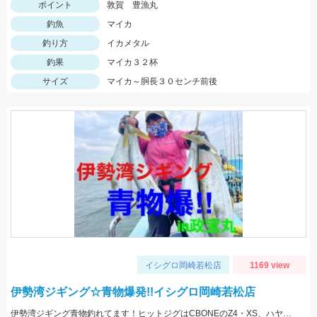
ポイント
敦賀 豊漁丸
釣魚
マイカ
釣り方
イカメタル
釣果
マイカ３２杯
サイズ
マイカ～胴長３０センチ前後
イシグロ岡崎若松店
1169 view
伊勢湾ジギング☆青物爆発!!イシグロ岡崎若松店
伊勢湾ジギング青物釣れてます！ヒットジグはCBONEのZ4・XS、ハヤブサのスイッチなどなど！