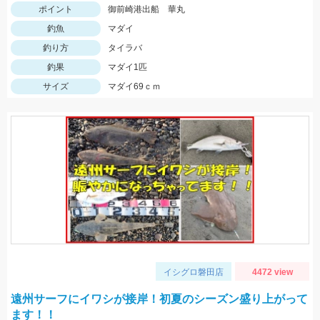
ポイント
御前崎港出船 華丸
釣魚
マダイ
釣り方
タイラバ
釣果
マダイ1匹
サイズ
マダイ69ｃｍ
イシグロ磐田店
4472 view
遠州サーフにイワシが接岸！初夏のシーズン盛り上がって
ます！！