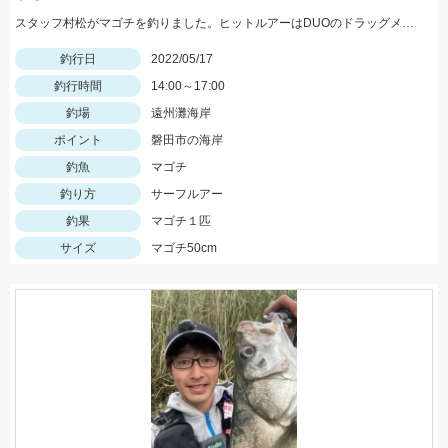
スタッフ村松がマゴチを釣りました。ヒットルアーはDUOのドラッグメタルキャストショット30gのイワシカラー。
釣行日
2022/05/17
釣行時間
14:00～17:00
釣場
遠州灘海岸
ポイント
磐田市の海岸
釣魚
マゴチ
釣り方
サーフルアー
釣果
マゴチ１匹
サイズ
マゴチ50cm