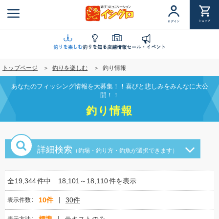
メ
イ
ショップ
ログイン
ン
コ
ン
釣りを楽しむ
釣りを知る
店舗情報
セール・イベント
テ
トップページ
釣りを楽しむ
釣り情報
ン
ツ
あなたのフィッシング情報を大募集！！喜びと悲しみをみんなに大公
に
開！！
移
釣り情報
動
詳細検索
（釣場・釣り方・釣魚が選択できます）
全
19,344
件中
18,101～18,110
件を表示
10件
30件
表示件数