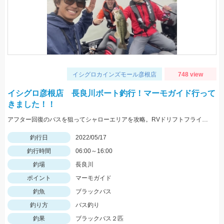
イシグロカインズモール彦根店
748 view
イシグロ彦根店 長良川ボート釣行！マーモガイド行って
きました！！
アフター回復のバスを狙ってシャローエリアを攻略。RVドリフトフライ、フリックシェイク4.8インチでの釣果でした。
釣行日
2022/05/17
釣行時間
06:00～16:00
釣場
長良川
ポイント
マーモガイド
釣魚
ブラックバス
釣り方
バス釣り
釣果
ブラックバス２匹