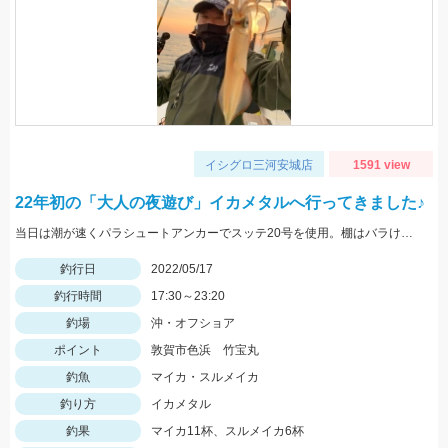
イシグロ三河安城店
1591 view
22年初の「大人の夜遊び」イカメタルへ行ってきました♪
当日は潮が速くパラシュートアンカーでスッテ20号を使用。棚はバラけていますがボトムが一番反応が良かったです。
釣行日
2022/05/17
釣行時間
17:30～23:20
釣場
沖・オフショア
ポイント
敦賀市色浜 竹宝丸
釣魚
マイカ・スルメイカ
釣り方
イカメタル
釣果
マイカ11杯、スルメイカ6杯