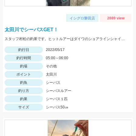
イシグロ磐田店
2889 view
太田川でシーバスGET！
スタッフ村松の釣果です。ヒットルアーはダイワのショアラインシャイナーZバーティス80Sのゴールドカラー。
釣行日
2022/05/17
釣行時間
05:00～06:00
釣場
その他
ポイント
太田川
釣魚
シーバス
釣り方
シーバスルアー
釣果
シーバス１匹
サイズ
シーバス50㎝