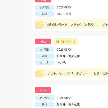
釣行日
2026/08/04
釣場
油ヶ淵水系
短時間で油ヶ淵へブラックバス釣りへ！ ジャッ
NEW
初心者向け
釣行日
2026/08/04
釣場
新居弁天海釣公園
釣り方
その他
サビキ、ちょい投げ、泳がせ・・・と色々な魚
NEW
釣行日
2026/08/04
釣場
新居弁天海釣公園