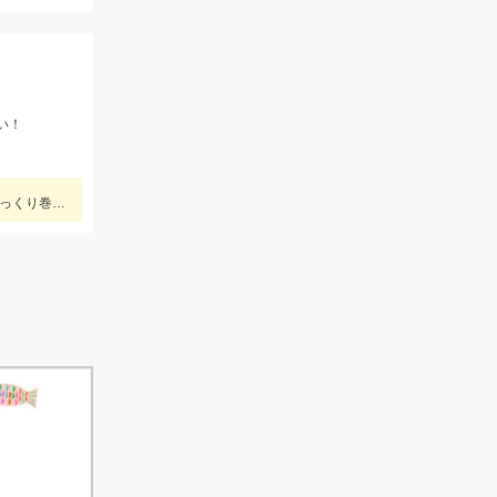
い！
ヒットルアーはDUOのクラクラ。浜名湖では岸際にハゼがたくさん群れているのが見えます。ハゼ用のルアーを底に当てながらゆっくり巻くだけ！ハゼがたくさんアタックしてきて面白いです。