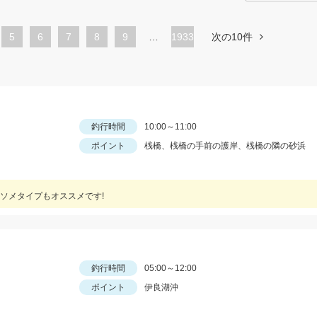
ペ
5
ペ
6
ペ
7
ペ
8
ペ
9
…
1933
次の10件
ー
ー
ー
ー
ー
ジ
ジ
ジ
ジ
ジ
釣行時間
10:00～11:00
ポイント
桟橋、桟橋の手前の護岸、桟橋の隣の砂浜
ソメタイプもオススメです!
釣行時間
05:00～12:00
ポイント
伊良湖沖