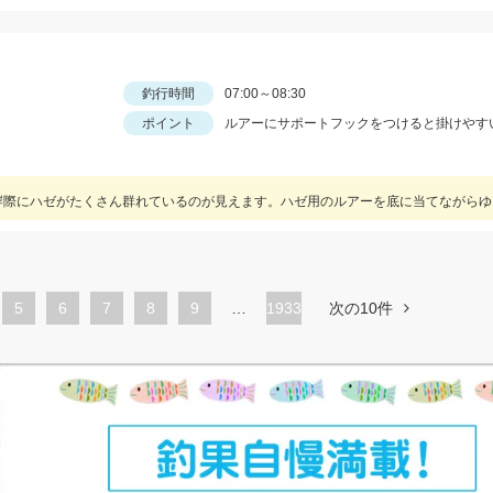
釣行時間
07:00～08:30
ポイント
ルアーにサポートフックをつけると掛けやす
ペ
5
ペ
6
ペ
7
ペ
8
ペ
9
…
1933
次の10件
ー
ー
ー
ー
ー
ジ
ジ
ジ
ジ
ジ