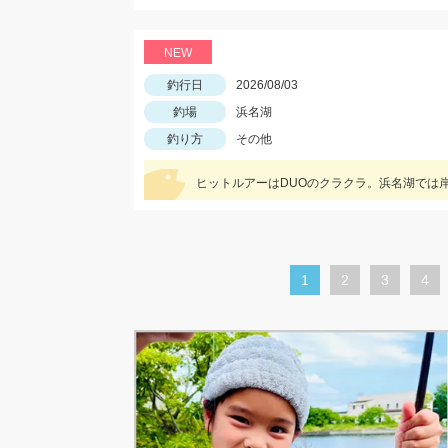
NEW
釣行日
2026/08/03
釣場
浜名湖
釣り方
その他
カ
1
ペ
2
ペ
3
ペ
4
レ
ー
ー
ー
ン
ジ
ジ
ジ
ト
ペ
ー