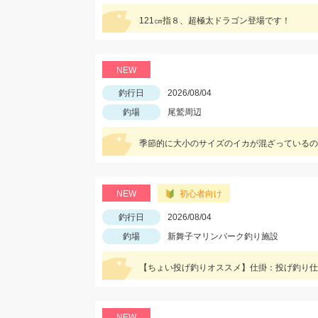
121㎝指８、超極太ドラゴン登場です！
NEW
釣行日
2026/08/04
釣場
尾鷲周辺
季節的に大小のサイズのイカが混ざっているので、
NEW
初心者向け
釣行日
2026/08/04
釣場
新舞子マリンパーク釣り施設
NEW