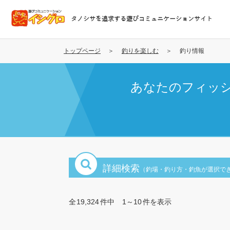
メ
イ
タノシサを追求する遊びコミュニケーションサイト
ン
コ
ン
トップページ
釣りを楽しむ
釣り情報
テ
ン
あなたのフィッ
ツ
に
移
動
詳細検索
（釣場・釣り方・釣魚が選択で
全
19,324
件中
1～10
件を表示