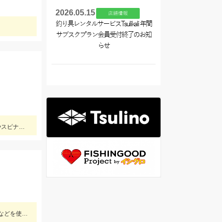
2026.05.15
店舗情報
釣り具レンタルサービスTsulikali 年間
サブスクプラン会員受付終了のお知
らせ
最近マイブームの「チャビング」で川の小魚狙い。綺麗なオイカワが飛び出しました♪途中からはブラックバスの子供がスプーンやスピナーに連続ヒットしてきました。
アジの群れが回遊してきたタイミングで一気に釣れました！当日は、のべ竿と豆アジマッチ・スピード餌つけ器仕掛・生アミエビなどを使用しました。