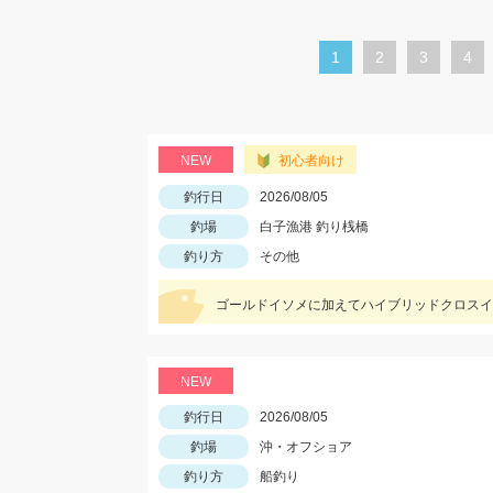
カ
1
ペ
2
ペ
3
ペ
4
レ
ー
ー
ー
ン
ジ
ジ
ジ
ト
NEW
初心者向け
ペ
釣行日
2026/08/05
ー
釣場
白子漁港 釣り桟橋
ジ
釣り方
その他
ゴールドイソメに加えてハイブリッドクロスイ
NEW
釣行日
2026/08/05
釣場
沖・オフショア
釣り方
船釣り