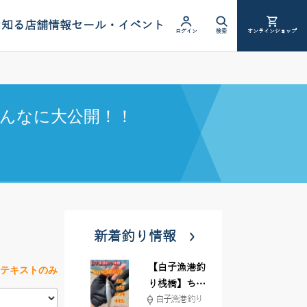
を知る
店舗情報
セール・イベント
ログイン
検索
オンラインショップ
んなに大公開！！
新着釣り情報
【白子漁港釣
テキストのみ
り桟橋】ちょ
白子漁港 釣り
い投げ釣りが