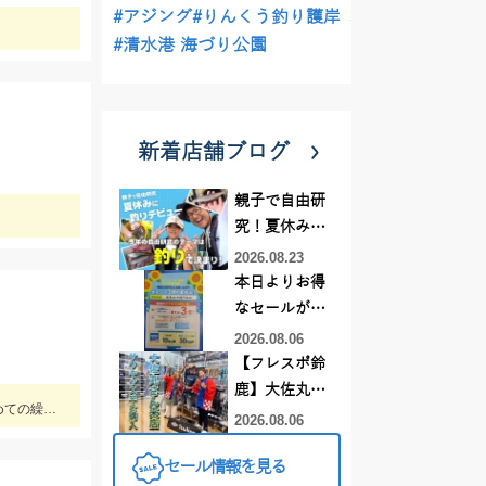
#アジング
#りんくう釣り護岸
#清水港 海づり公園
新着店舗ブログ
親子で自由研
究！夏休みに
釣りデビュー
2026.08.23
本日よりお得
なセールがス
タート!!
2026.08.06
【フレスポ鈴
鹿】大佐丸様
【ちょい投げ釣りオススメ】仕掛：投げ釣り仕掛7号2本針。天秤：7号。エサ：石ゴカイorゴールドイソメ。誘い方：サビいて止めての繰り返し。
来店☆サワラ
2026.08.06
キャスティン
セール情報を見る
グ竿ツリノ購