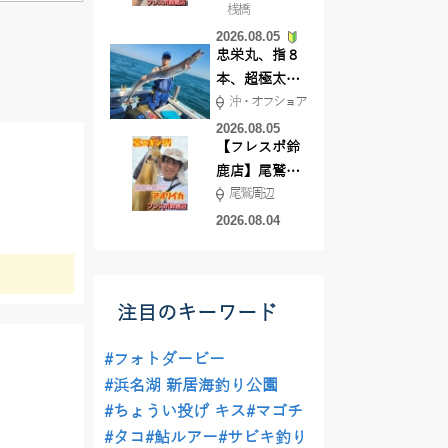
桟橋
絶好調!キスや
2026.08.05
ハゼが簡単に
忠栄丸、指８
釣れますよ💛
本、超極太ド
沖・オフショア
ラゴン登場！
2026.08.05
【フレスポ鈴
鹿店】尾鷲方
尾鷲周辺
面にて夏イカ
エギング!!
2026.08.04
注目のキーワード
#フォトダービー
#浜名湖 新居海釣り公園
#ちょうい投げ キス
#マゴチ
#タコ
#鮎ルアー
#サビキ釣り