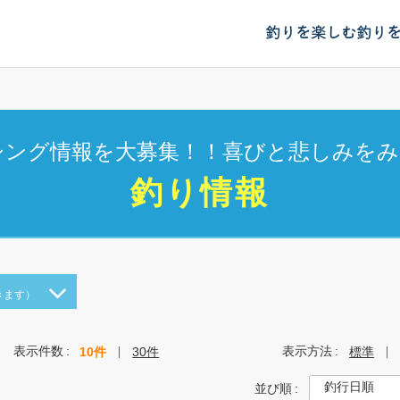
釣りを楽しむ
釣り
シング情報を大募集！！喜びと悲しみをみ
釣り情報
きます）
表示件数
表示方法
10件
30件
標準
並び順