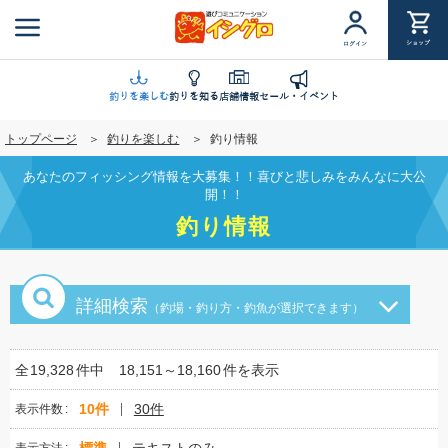
メ
イ
ショップ
ログイン
ン
コ
ン
釣りを楽しむ
釣りを知る
店舗情報
セール・イベント
テ
トップページ
釣りを楽しむ
釣り情報
ン
ツ
あなたのフィッシング情報を大募集！！喜びと悲しみをみんなに大公
に
開！！
移
釣り情報
動
詳細検索
（釣場・釣り方・釣魚が選択できます）
全
19,328
件中
18,151～18,160
件を表示
10件
30件
表示件数