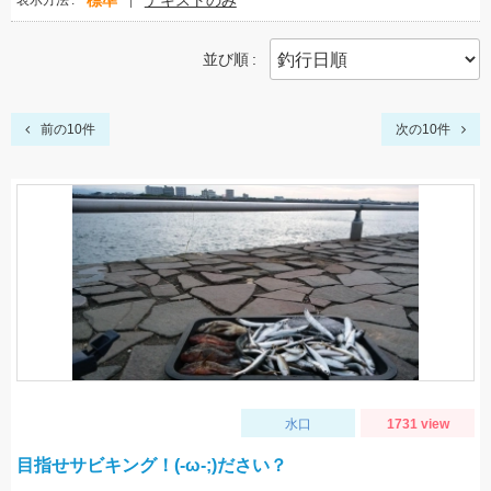
標準
テキストのみ
表示方法
並び順
前の10件
次の10件
水口
1731 view
目指せサビキング！(-ω-;)ださい？