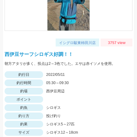
イシグロ駿東柿田川店
3757 view
西伊豆サーフシロギス好調！！
朝方アタリが多く、投点は2～3色でした。エサは赤イソメを使用。
釣行日
2022/05/11
釣行時間
05:30～09:30
釣場
西伊豆周辺
ポイント
釣魚
シロギス
釣り方
投げ釣り
釣果
シロギス5～27匹
サイズ
シロギス12～18cm