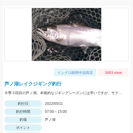
イシグロ静岡中吉田店
3403 view
芦ノ湖レイクジギング釣行
今季３回目の芦ノ湖。本格的なジギングシーズンには早いですが、サクラマス狙いで１人釣行。
釣行日
2022/05/11
釣行時間
07:00～15:00
釣場
芦ノ湖
ポイント