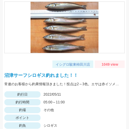
イシグロ駿東柿田川店
1049 view
沼津サーフシロギス釣れました！！
常連のお客様から釣果情報頂きました！投点は2～3色。エサは赤イソメを使用。
釣行日
2022/05/11
釣行時間
05:00～11:00
釣場
その他
ポイント
釣魚
シロギス