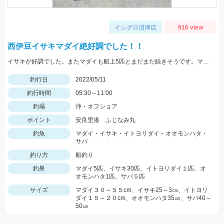
イシグロ沼津店
916 view
西伊豆イサキマダイ絶好調でした！！
イサキが好調でした。またマダイも船上5匹とまだまだ続きそうです。マダイなら12ｍのハリス、イサキなら5ｍハリスに2本針が効果絶大でした。
釣行日
2022/05/11
釣行時間
05:30～11:00
釣場
沖・オフショア
ポイント
安良里港 ふじなみ丸
釣魚
マダイ・イサキ・イトヨリダイ・オオモンハタ・
サバ
釣り方
船釣り
釣果
マダイ5匹、イサキ30匹、イトヨリダイ１匹、オ
オモンハタ1匹、サバ５匹
サイズ
マダイ３０～５５cm、イサキ25～3㎝、イトヨリ
ダイ１５～２０cm、オオモンハタ35㎝、サバ40～
50㎝