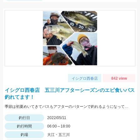
イシグロ西春店
842 view
イシグロ西春店 五三川アフターシーズンのエビ食いバス
釣れてます！
季節は初夏めいてきてバスもアフターのパターンで釣れるようになってきました！この時期の鉄板はエビパターン！ヤマセンコ―や沈み蟲、MPSのノーシンカーが効果バツグンですよ！
釣行日
2022/05/11
釣行時間
06:00～18:00
釣場
大江・五三川