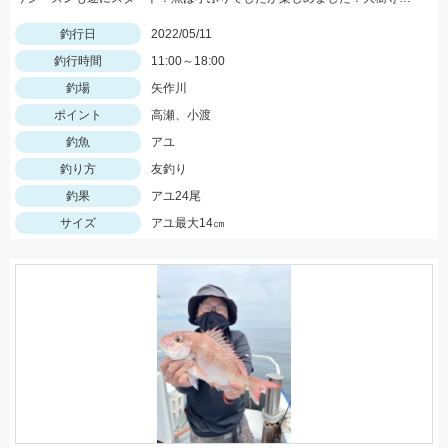
釣行日
2022/05/11
釣行時間
11:00～18:00
釣場
矢作川
ポイント
高瀬、小渡
釣魚
アユ
釣り方
友釣り
釣果
アユ24尾
サイズ
アユ最大14㎝