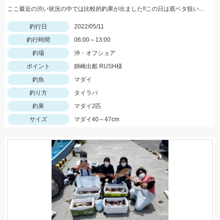
ここ最近の渋い状況の中では比較的釣果が出ました!!この日は底ベタ狙いでローギヤリールでじっくり巻くのが吉でした。
釣行日
2022/05/11
釣行時間
06:00～13:00
釣場
沖・オフショア
ポイント
師崎出船 RUSH様
釣魚
マダイ
釣り方
タイラバ
釣果
マダイ2匹
サイズ
マダイ40～47cm