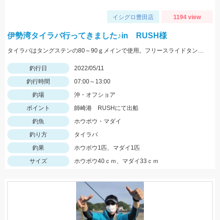
イシグロ豊田店
1194 view
伊勢湾タイラバ行ってきました♪in RUSH様
タイラバはタングステンの80～90ｇメインで使用。フリースライドタングステンの反応◎ボトムを丁寧に探ることがキモでした。
釣行日
2022/05/11
釣行時間
07:00～13:00
釣場
沖・オフショア
ポイント
師崎港 RUSHにて出船
釣魚
ホウボウ・マダイ
釣り方
タイラバ
釣果
ホウボウ1匹、マダイ1匹
サイズ
ホウボウ40ｃｍ、マダイ33ｃｍ