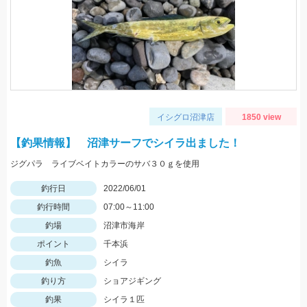
イシグロ沼津店
1850 view
【釣果情報】 沼津サーフでシイラ出ました！
ジグパラ ライブベイトカラーのサバ３０ｇを使用
釣行日
2022/06/01
釣行時間
07:00～11:00
釣場
沼津市海岸
ポイント
千本浜
釣魚
シイラ
釣り方
ショアジギング
釣果
シイラ１匹