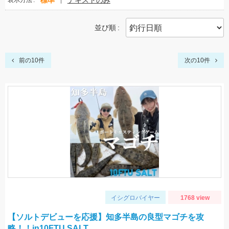
標準
テキストのみ
表示方法
並び順
前の10件
次の10件
イシグロバイヤー
1768 view
【ソルトデビューを応援】知多半島の良型マゴチを攻
略！！in10FTU SALT