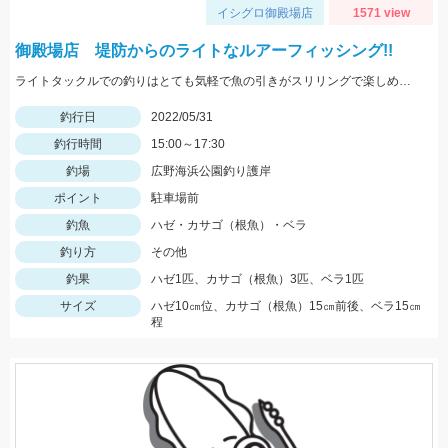
イシグロ御殿場店
1571 view
御殿場店 堤防からのライトなルアーフィッシング!!
ライトタックルでの釣りはとても気軽で魚の引きがスリリングで楽しめます！ワームの消耗が激しいので多めに用意していきましょう！
釣行日
2022/05/31
釣行時間
15:00～17:30
釣場
広野海浜公園釣り護岸
ポイント
駐車場前
釣魚
ハゼ・カサゴ（根魚）・ベラ
釣り方
その他
釣果
ハゼ1匹、カサゴ（根魚）3匹、ベラ1匹
サイズ
ハゼ10㎝位、カサゴ（根魚）15㎝前後、ベラ15㎝
程