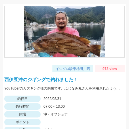
イシグロ駿東柿田川店
973 view
西伊豆沖のジギングで釣れました！
YouTuberのカズキング様の釣果です。ふじなみ丸さんを利用されたようです。
釣行日
2022/05/31
釣行時間
07:00～13:00
釣場
沖・オフショア
ポイント