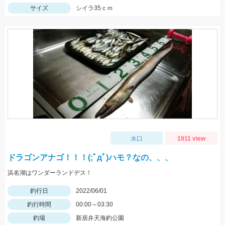
サイズ
シイラ35ｃｍ
水口
1911 view
ドラゴンアナゴ！！！(;ﾟдﾟ)ハモ？なの、、、
浜名湖はワンダーランドデス！
釣行日
2022/06/01
釣行時間
00:00～03:30
釣場
新居弁天海釣公園