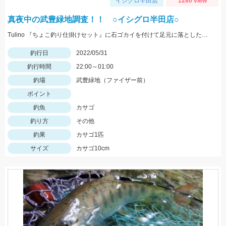
イシグロ半田店
1280 view
真夜中の武豊緑地調査！！ ○イシグロ半田店○
Tulino 『ちょこ釣り仕掛けセット』に石ゴカイを付けて足元に落としたらヒット！
釣行日
2022/05/31
釣行時間
22:00～01:00
釣場
武豊緑地（ファイザー前）
ポイント
釣魚
カサゴ
釣り方
その他
釣果
カサゴ1匹
サイズ
カサゴ10cm