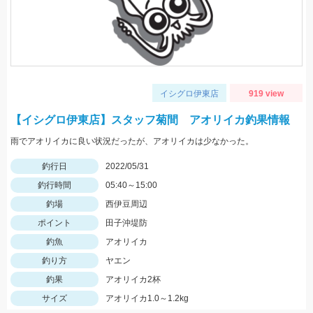
イシグロ伊東店
919 view
【イシグロ伊東店】スタッフ菊間 アオリイカ釣果情報
雨でアオリイカに良い状況だったが、アオリイカは少なかった。
釣行日
2022/05/31
釣行時間
05:40～15:00
釣場
西伊豆周辺
ポイント
田子沖堤防
釣魚
アオリイカ
釣り方
ヤエン
釣果
アオリイカ2杯
サイズ
アオリイカ1.0～1.2kg