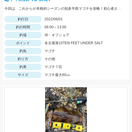
今回は、これからが本格的シーズンの知多半島マゴチを攻略！初心者さんでも釣りやすいボートのマゴチゲームがおすすめです！！
釣行日
2022/06/01
釣行時間
06:00～13:00
釣場
沖・オフショア
ポイント
名古屋港10TEN FEET UNDER SALT
釣魚
マゴチ
釣り方
その他
釣果
マゴチ７匹
サイズ
マゴチ最大60㎝