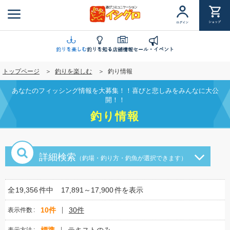
メ
イ
ショップ
ログイン
ン
コ
ン
釣りを楽しむ
釣りを知る
店舗情報
セール・イベント
テ
トップページ
釣りを楽しむ
釣り情報
ン
ツ
あなたのフィッシング情報を大募集！！喜びと悲しみをみんなに大公
に
開！！
移
釣り情報
動
詳細検索
（釣場・釣り方・釣魚が選択できます）
全
19,356
件中
17,891～17,900
件を表示
10件
30件
表示件数