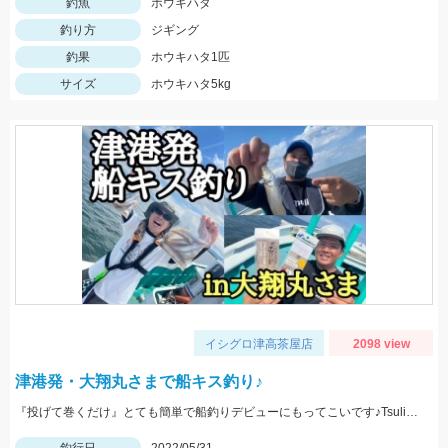
釣魚
ホウキハタ
釣り方
ジギング
釣果
ホウキハタ1匹
サイズ
ホウキハタ5kg
イシグロ津高茶屋店
2098 view
津港発・大翔丸さまで船キス釣り♪
『投げて巻くだけ』とても簡単で船釣りデビューにもってこいです♪Tsulino船キス仕掛けもお忘れなく！