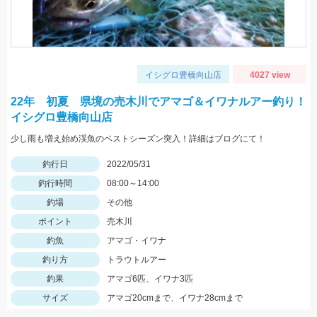
イシグロ豊橋向山店
4027 view
22年 初夏 県境の売木川でアマゴ＆イワナルアー釣り！
イシグロ豊橋向山店
少し雨も増え始め渓魚のベストシーズン突入！詳細はブログにて！
釣行日
2022/05/31
釣行時間
08:00～14:00
釣場
その他
ポイント
売木川
釣魚
アマゴ・イワナ
釣り方
トラウトルアー
釣果
アマゴ6匹、イワナ3匹
サイズ
アマゴ20cmまで、イワナ28cmまで