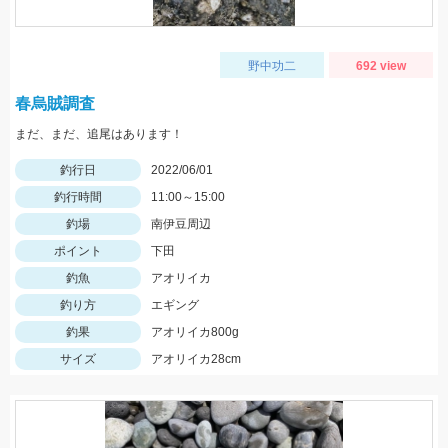
野中功二
692 view
春烏賊調査
まだ、まだ、追尾はあります！
釣行日
2022/06/01
釣行時間
11:00～15:00
釣場
南伊豆周辺
ポイント
下田
釣魚
アオリイカ
釣り方
エギング
釣果
アオリイカ800g
サイズ
アオリイカ28cm