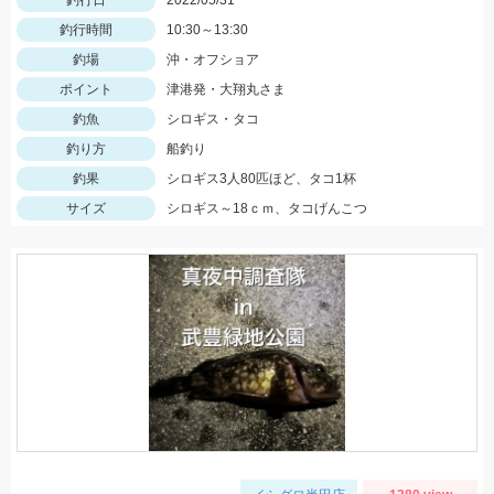
釣行日
2022/05/31
釣行時間
10:30～13:30
釣場
沖・オフショア
ポイント
津港発・大翔丸さま
釣魚
シロギス・タコ
釣り方
船釣り
釣果
シロギス3人80匹ほど、タコ1杯
サイズ
シロギス～18ｃｍ、タコげんこつ