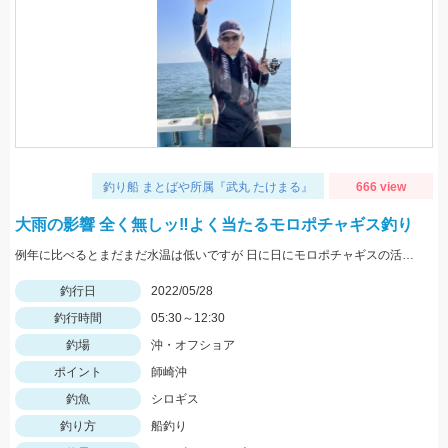
釣り船 まとばや所属『武丸 たけまる』
666 view
大雨の影響 全く無しッ‼︎よく当たるモロポチャギス釣り
例年に比べるとまだまだ水温は低いですが 日に日にモロポチャギスの活性 高まってますよッ(^-^)
釣行日
2022/05/28
釣行時間
05:30～12:30
釣場
沖・オフショア
ポイント
師崎沖
釣魚
シロギス
釣り方
船釣り