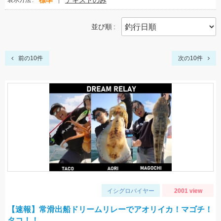
標準
テキストのみ
表示方法
並び順
前の10件
次の10件
イシグロバイヤー
2001 view
【速報】常滑出船ドリームリレーでアオリイカ！マゴチ！
タコ！！