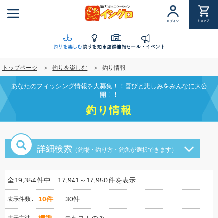
メ
イ
ショップ
ログイン
ン
コ
ン
釣りを楽しむ
釣りを知る
店舗情報
セール・イベント
テ
トップページ
釣りを楽しむ
釣り情報
ン
ツ
あなたのフィッシング情報を大募集！！喜びと悲しみをみんなに大公
に
開！！
移
釣り情報
動
詳細検索
（釣場・釣り方・釣魚が選択できます）
全
19,354
件中
17,941～17,950
件を表示
10件
30件
表示件数