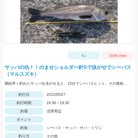
K1
1549 view
サッパの仇！！のませショルダー針Sで泳がせでシーバス
（マルスズキ）
開始早々釣れたサッパを泳がせると、10分でシーバスヒット。その後粘るも肝心のアオリイカが釣れない。
釣行日
2022/05/27
釣行時間
16:30～19:30
釣場
沼津周辺
ポイント
釣魚
シーバス・サッパ・サバ・イワシ
釣り方
その他