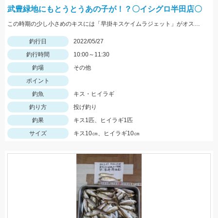
武豊緑地にもとうとうあの子が！？〇イシグロ半田店〇
この時期の少し小さめのキスには「早掛キスケイムラジェット」がオススメ！ 武豊緑地でも小型ですがキスが釣れ始めました！皆さんも是非、チャレンジしてみてください！！
釣行日
2022/05/27
釣行時間
10:00～11:30
釣場
その他
ポイント
釣魚
キス・ヒイラギ
釣り方
投げ釣り
釣果
キス1匹、ヒイラギ1匹
サイズ
キス10㎝、ヒイラギ10㎝