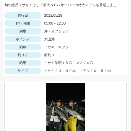
旬の絶品イサキ！そして最大５０㎝オーバーの特大マアジも登場しました。
釣行日
2022/05/28
釣行時間
05:00～12:00
釣場
沖・オフショア
ポイント
大山沖
釣魚
イサキ・マアジ
釣り方
船釣り
釣果
イサキ竿頭１５匹、マアジ６匹
サイズ
イサキ２３～４０㎝、マアジ４０～５２㎝