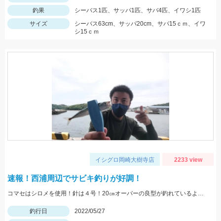
釣果
シーバス1匹、サッパ1匹、サバ4匹、イワシ1匹
サイズ
シーバス63cm、サッパ20cm、サバ15ｃｍ、イワ
シ15ｃｍ
イシグロ岡崎大樹寺店
2233 view
速報！西浦周辺でサビキ釣りが好調！
コマセはシロメを使用！針は４号！20㎝オーバーの良型が釣れているようです！
釣行日
2022/05/27