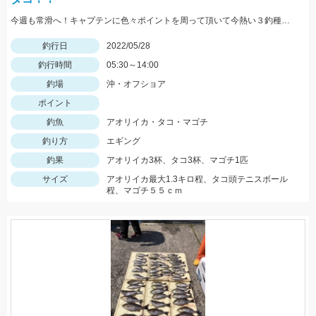
今週も常滑へ！キャプテンに色々ポイントを周って頂いて今熱い３釣種を釣ることができました！！大興奮！！！
釣行日
2022/05/28
釣行時間
05:30～14:00
釣場
沖・オフショア
ポイント
釣魚
アオリイカ・タコ・マゴチ
釣り方
エギング
釣果
アオリイカ3杯、タコ3杯、マゴチ1匹
サイズ
アオリイカ最大1.3キロ程、タコ頭テニスボール
程、マゴチ５５ｃｍ