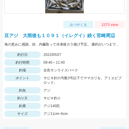
みつやくる
2273 view
豆アジ 大雨後も１０９１（イレグイ）続く宮崎周辺
海の恵みに感謝。頭、内臓取って冷凍後カラ揚げ予定。 爆釣がいつまで続くか見守りたい。
釣行日
2022/05/27
釣行時間
09:40～11:40
釣場
吉良サンライズパーク
ポイント
サビキ針の号数3号以下でママカリを。アミエビブ
ロック。
釣魚
アジ
釣り方
サビキ釣り
釣果
アジ140匹
サイズ
アジ11cm~6cm