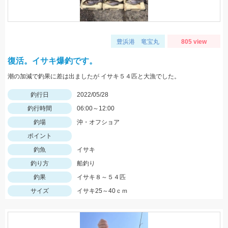
豊浜港 竜宝丸
805 view
復活。イサキ爆釣です。
潮の加減で釣果に差は出ましたが イサキ５４匹と大漁でした。
釣行日
2022/05/28
釣行時間
06:00～12:00
釣場
沖・オフショア
ポイント
釣魚
イサキ
釣り方
船釣り
釣果
イサキ８～５４匹
サイズ
イサキ25～40ｃｍ