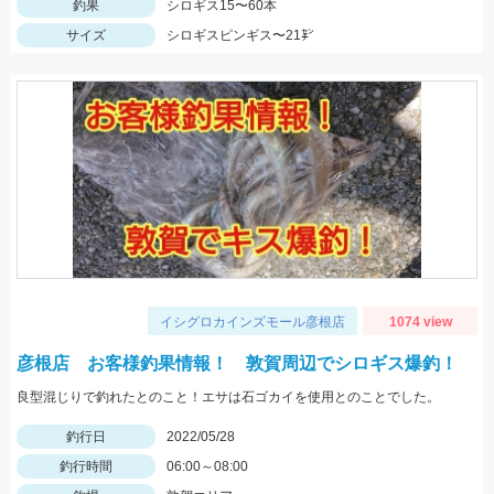
釣果
シロギス15〜60本
サイズ
シロギスピンギス〜21㌢
イシグロカインズモール彦根店
1074 view
彦根店 お客様釣果情報！ 敦賀周辺でシロギス爆釣！
良型混じりで釣れたとのこと！エサは石ゴカイを使用とのことでした。
釣行日
2022/05/28
釣行時間
06:00～08:00