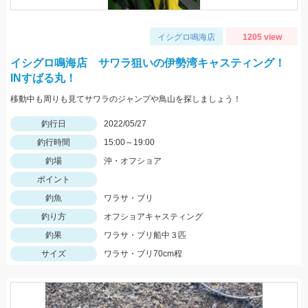
イシグロ鳴海店
1205 view
イシグロ鳴海店 サワラ狙いの伊勢湾キャスティング！
INすばる丸！
移動中も周りも見てサワラのジャンプや鳥山を探しましょう！
釣行日
2022/05/27
釣行時間
15:00～19:00
釣場
沖・オフショア
ポイント
釣魚
ワラサ・ブリ
釣り方
オフショアキャスティング
釣果
ワラサ・ブリ船中３匹
サイズ
ワラサ・ブリ70cm程