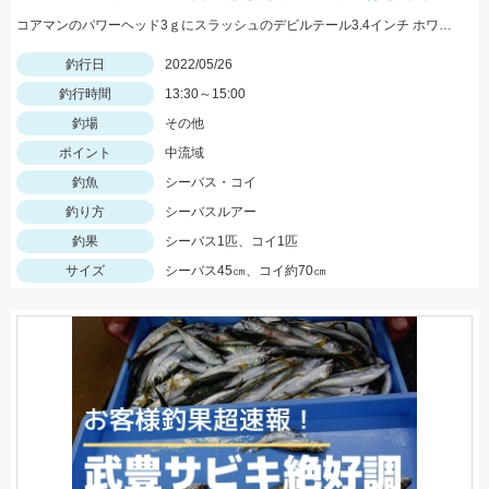
コアマンのパワーヘッド3ｇにスラッシュのデビルテール3.4インチ ホワイトシルバーで釣れました！
釣行日
2022/05/26
釣行時間
13:30～15:00
釣場
その他
ポイント
中流域
釣魚
シーバス・コイ
釣り方
シーバスルアー
釣果
シーバス1匹、コイ1匹
サイズ
シーバス45㎝、コイ約70㎝