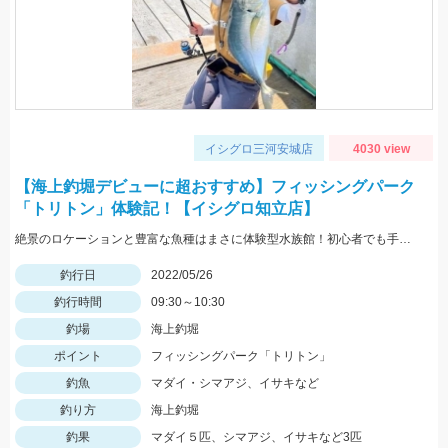
イシグロ三河安城店
4030 view
【海上釣堀デビューに超おすすめ】フィッシングパーク
「トリトン」体験記！【イシグロ知立店】
絶景のロケーションと豊富な魚種はまさに体験型水族館！初心者でも手軽に釣れますよ！
釣行日
2022/05/26
釣行時間
09:30～10:30
釣場
海上釣堀
ポイント
フィッシングパーク「トリトン」
釣魚
マダイ・シマアジ、イサキなど
釣り方
海上釣堀
釣果
マダイ５匹、シマアジ、イサキなど3匹