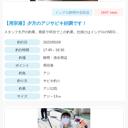
イシグロ静岡中吉田店
1647 view
【用宗港】夕方のアジサビキ好調です！
スタッフ大戸の釣果。雨前で45分でこの釣果。仕掛けはイシグロのNEO 豆アジマッチ２号にて。
釣行日
2022/05/26
釣行時間
17:45～18:30
釣場
静岡・清水周辺
ポイント
用宗港
釣魚
アジ
釣り方
サビキ釣り
釣果
アジ12匹
サイズ
アジ～13㎝