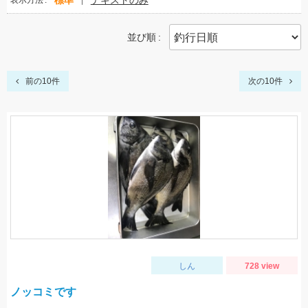
標準
テキストのみ
表示方法
並び順
前の10件
次の10件
しん
728 view
ノッコミです