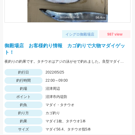
イシグロ御殿場店
987 view
御殿場店 お客様釣り情報 カゴ釣りで大物マダイゲッ
ト！
夜釣りの釣果です。タチウオはアジの泳がせで釣れました。良型マダイおめでとうございます。
釣行日
2022/05/25
釣行時間
22:00～09:00
釣場
沼津周辺
ポイント
沼津市内堤防
釣魚
マダイ・タチウオ
釣り方
カゴ釣り
釣果
マダイ1枚、タチウオ1本
サイズ
マダイ56.4、タチウオ指5本