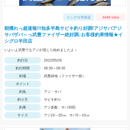
イシグロ半田店
4440 view
朝獲れっ超速報!!!知多半島サビキ釣り好調!アジサバアジ
サバザバ～っ武豊ファイザー絶好調♪お客様釣果情報★イ
シグロ半田店
いよいよ武豊でもアジが混じり始めましたよ～
釣行日
2022/05/26
釣行時間
06:30～08:30
釣場
武豊緑地（ファイザー前）
ポイント
釣魚
アジ・サバ
釣り方
サビキ釣り
釣果
アジ多数、サバ30匹
サイズ
アジ10～20㎝、サバ5～10㎝