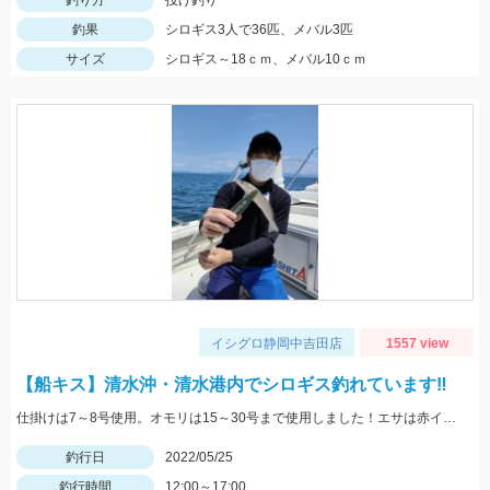
釣り方
投げ釣り
釣果
シロギス3人で36匹、メバル3匹
サイズ
シロギス～18ｃｍ、メバル10ｃｍ
イシグロ静岡中吉田店
1557 view
【船キス】清水沖・清水港内でシロギス釣れています‼
仕掛けは7～8号使用。オモリは15～30号まで使用しました！エサは赤イソメがオススメです！
釣行日
2022/05/25
釣行時間
12:00～17:00