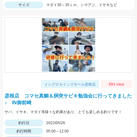
サイズ
マダイ30～35ｃｍ、シマアジ、イサキなど
イシグロカインズモール彦根店
893 view
彦根店 コマセ真鯛＆胴突サビキ勉強会に行ってきました
♪ IN御前崎
サバ、イサキ、マダイ等様々な釣果があり、とても楽しめる釣りです！
釣行日
2022/05/26
釣行時間
05:00～12:00