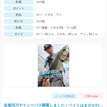
釣場
その他
ポイント
釣魚
サバ・イサキ・アジ
釣り方
その他
釣果
サバ多数、イサキ2匹、アジ2匹
サイズ
サバ～40ｃｍ、イサキ～30ｃｍ、アジ～30ｃｍ
イシグロ西春店
1708 view
名港河川デイシーバス開幕しました！ベイトはまさかの…