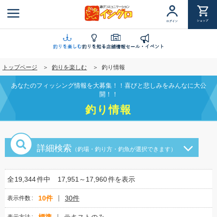
メ
イ
ショップ
ログイン
ン
コ
ン
釣りを楽しむ
釣りを知る
店舗情報
セール・イベント
テ
トップページ
釣りを楽しむ
釣り情報
ン
ツ
あなたのフィッシング情報を大募集！！喜びと悲しみをみんなに大公
に
開！！
移
釣り情報
動
詳細検索
（釣場・釣り方・釣魚が選択できます）
全
19,344
件中
17,951～17,960
件を表示
10件
30件
表示件数