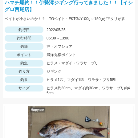
ハマチ爆釣！！伊勢湾ジギング行ってきました！！【イシ
グロ西尾店】
ベイトが小さいのか！？ TGベイト・FKTGの100g～150gがアタリが多かったです！！
釣行日
2022/05/25
釣行時間
05:30～13:00
釣場
沖・オフショア
ポイント
満洋丸様ポイント
釣魚
ヒラメ・マダイ・ワラサ・ブリ
釣り方
ジギング
釣果
ヒラメ1匹、マダイ1匹、ワラサ・ブリ5匹
サイズ
ヒラメ約30cm、マダイ約30cm、ワラサ・ブリ約4
5cm