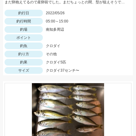
まだ卵抱えてるので産卵前でした。まだちょっとの間、型が狙えそうです。
釣行日
2022/05/26
釣行時間
05:00～15:00
釣場
南知多周辺
ポイント
釣魚
クロダイ
釣り方
その他
釣果
クロダイ5匹
サイズ
クロダイ37センチ〜