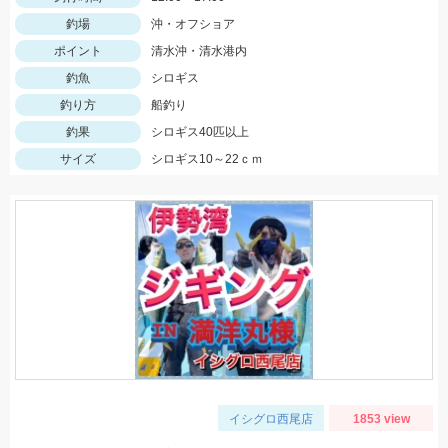
釣場
沖・オフショア
ポイント
清水沖・清水港内
釣魚
シロギス
釣り方
船釣り
釣果
シロギス40匹以上
サイズ
シロギス10～22ｃｍ
イシグロ西尾店
1853 view