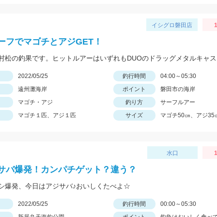
イシグロ磐田店
1
ーフでマゴチとアジGET！
日
2022/05/25
釣行時間
04:00～05:30
遠州灘海岸
ポイント
磐田市の海岸
マゴチ・アジ
釣り方
サーフルアー
マゴチ１匹、アジ１匹
サイズ
マゴチ50㎝、アジ35
水口
1
サバ爆発！カンパチゲット？違う？
シ爆発、今日はアジサバ♪おいしくたべよ☆
日
2022/05/25
釣行時間
00:00～05:30