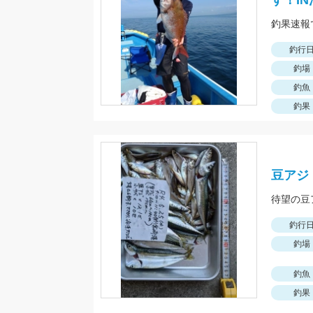
す！I
釣行
釣場
釣魚
釣果
豆アジ
釣行
釣場
釣魚
釣果