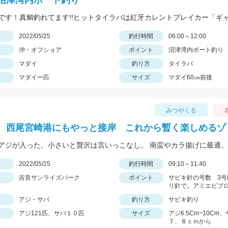
N沼津湾内ボート釣り
日
2022/05/25
釣行時間
06:00～12:00
沖・オフショア
ポイント
沼津湾内ボート釣り
マダイ
釣り方
タイラバ
マダイー匹
サイズ
マダイ60㎝前後
みつやくる
2
 西尾宮崎港にもやっと接岸 これから暫く楽しめるゾ
日
2022/05/25
釣行時間
09:10～11:40
吉良サンライズパーク
ポイント
サビキ針の号数 3号
リ針で。アミエビブ
アジ・サバ
釣り方
サビキ釣り
アジ121匹、サバ１０匹
サイズ
アジ6.5Cm~10Cm
７、８ｃｍから