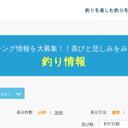
釣りを楽しむ
釣り
シング情報を大募集！！喜びと悲しみをみ
釣り情報
きます）
表示件数
表示方法
10件
30件
標準
並び順