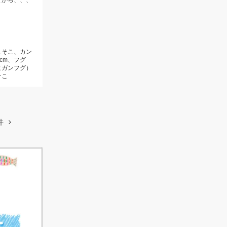
てから、、、
こそこ、カン
2cm、フグ
ヒガンフグ）
そこ
件