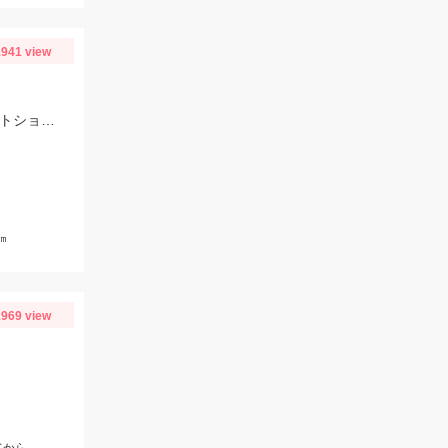
941 view
スタッフ村松の釣果です。ヒットルアーはいずれもDUOのドラッグメタルキャストショット30gのイワシカラー！
㎝
969 view