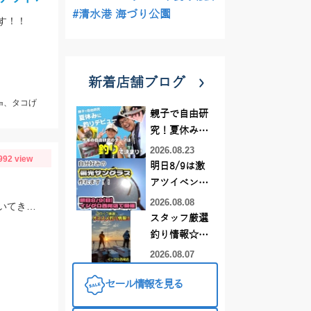
#清水港 海づり公園
す！！
新着店舗ブログ
㎝、タコげ
親子で自由研
究！夏休みに
釣りデビュー
2026.08.23
992 view
明日8/9は激
アツイベント
日！！！～オ
2026.08.08
今シーズンのハゼの様子を見てきました。ハゼクラの後ろをたくさんのハゼが付いてきたので今後楽しみですよ♪今後もちょくちょく様子見てきますね。
ーダー偏光グ
スタッフ厳選
ラス受注会～
釣り情報☆彡
連休は何釣り
2026.08.07
に行こう
セール情報を見る
♪【イシグロ
西尾店】