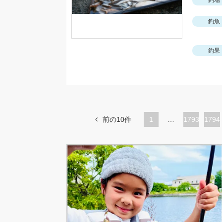
釣場
釣魚
釣果
前の10件
1
…
ペ
1793
ペ
1794
ー
ー
ジ
ジ