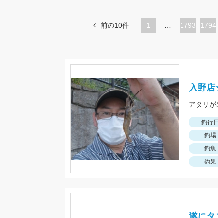
前の10件
1
…
ペ
1793
ペ
1794
ー
ー
ジ
ジ
入野店
アタリが
釣行
釣場
釣魚
釣果
遂にタ