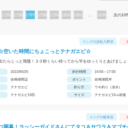
ペ
1795
ペ
1796
カ
1797
ペ
1798
ペ
1799
ペ
1800
ペ
1801
…
1935
次の10
ー
ー
レ
ー
ー
ー
ー
ジ
ジ
ン
ジ
ジ
ジ
ジ
ト
イシグロ浜松入野店
1
ペ
☆空いた時間にちょこっとテナガエビ☆
ー
出たらじっと我慢！３０秒くらい待ってから竿をゆっくりとあげましょ
ジ
日
2022/05/25
釣行時間
16:00～17:00
佐鳴湖周辺
ポイント
佐鳴湖西岸
テナガエビ
釣り方
ウキ釣り（淡水）
テナガエビ10匹
サイズ
テナガエビ10㎝前後
イシグロ岐阜店
1
コ開幕！ヨッシーガイドさんにてタコ＆サワラ＆マゴチ