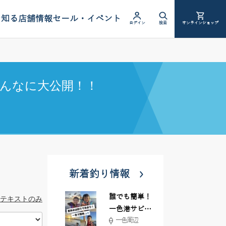
を知る
店舗情報
セール・イベント
ログイン
検索
オンラインショップ
んなに大公開！！
新着釣り情報
誰でも簡単！
テキストのみ
一色港サビキ
一色周辺
＆ちょい投げ