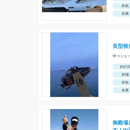
釣魚
釣果
良型根
中々いい
釣行
釣場
釣魚
釣果
御殿場