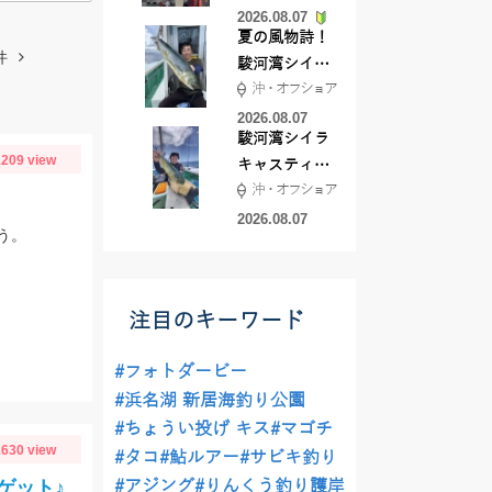
2026.08.07
夏の風物詩！
件
駿河湾シイラ
沖・オフショア
キャスティン
グ行ってきま
2026.08.07
駿河湾シイラ
した！！
209 view
キャスティン
沖・オフショア
グ行ってきま
した！
2026.08.07
う。
注目のキーワード
#フォトダービー
#浜名湖 新居海釣り公園
#ちょうい投げ キス
#マゴチ
630 view
#タコ
#鮎ルアー
#サビキ釣り
ゲット♪
#アジング
#りんくう釣り護岸