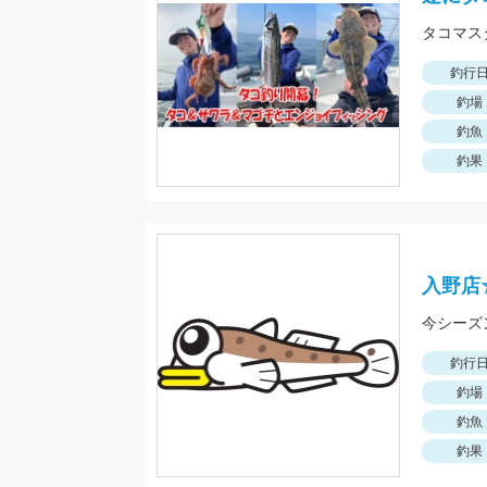
タコマス
釣行
釣場
釣魚
釣果
入野店
釣行
釣場
釣魚
釣果