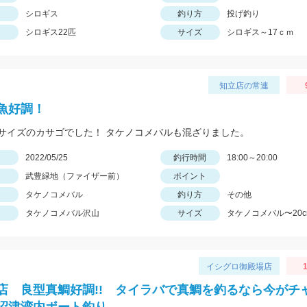
シロギス
釣り方
投げ釣り
シロギス22匹
サイズ
シロギス～17ｃｍ
知立店の常連
魚好調！
サイズのカサゴでした！ タケノコメバルも混ざりました。
日
2022/05/25
釣行時間
18:00～20:00
武豊緑地（ファイザー前）
ポイント
タケノコメバル
釣り方
その他
タケノコメバル沢山
サイズ
タケノコメバル〜20c
イシグロ御殿場店
1
店 良型真鯛好調!! タイラバで真鯛を釣るなら今がチ