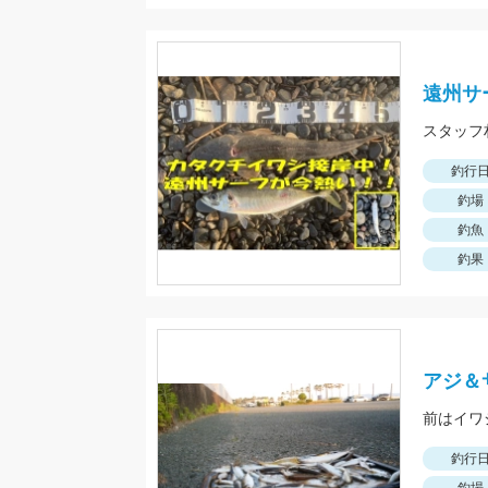
遠州サ
釣行
釣場
釣魚
釣果
アジ＆
前はイワ
釣行