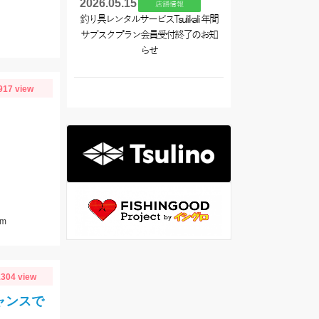
2026.05.15
店舗情報
釣り具レンタルサービスTsulikali 年間
サブスクプラン会員受付終了のお知
らせ
917 view
m
304 view
ャンスで