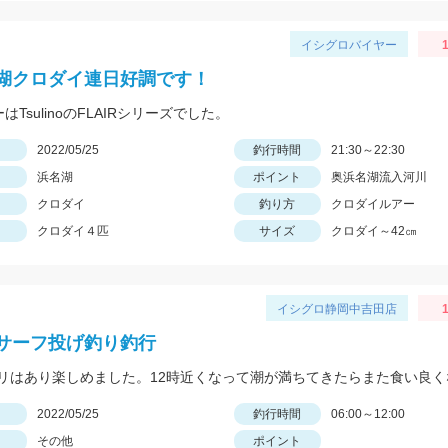
イシグロバイヤー
1
湖クロダイ連日好調です！
ーはTsulinoのFLAIRシリーズでした。
日
2022/05/25
釣行時間
21:30～22:30
浜名湖
ポイント
奥浜名湖流入河川
クロダイ
釣り方
クロダイルアー
クロダイ４匹
サイズ
クロダイ～42㎝
イシグロ静岡中吉田店
1
サーフ投げ釣り釣行
日
2022/05/25
釣行時間
06:00～12:00
その他
ポイント