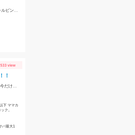
釣果速報です！真鯛釣れてます!!ヒットタイラバは紅牙カレントブレイカー「ギャルピンク」
533 view
！！
待望の豆アジが入った。小さいと贅沢は言いっこなし。 南蛮やカラ揚げに最適。今だけの特典。
以下 ママカ
ロック。
、サバ最大1