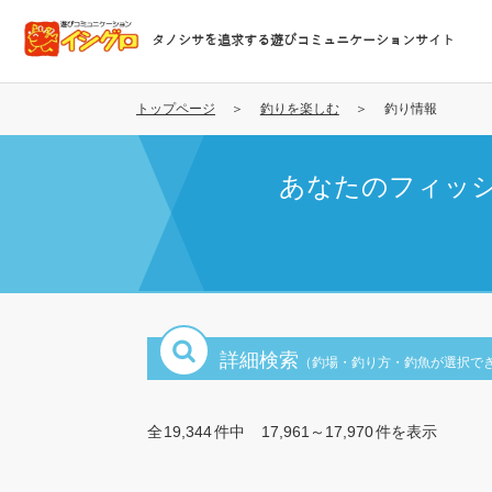
メ
イ
タノシサを追求する遊びコミュニケーションサイト
ン
コ
ン
トップページ
釣りを楽しむ
釣り情報
テ
ン
あなたのフィッ
ツ
に
移
動
詳細検索
（釣場・釣り方・釣魚が選択で
全
19,344
件中
17,961～17,970
件を表示