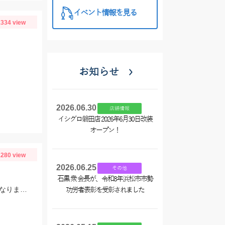
イベント情報を見る
334 view
お知らせ
2026.06.30
店舗情報
イシグロ磐田店 2026年6月30日改装
オープン！
280 view
2026.06.25
その他
石黒 衆 会長が、令和8年浜松市市勢
毎投アタリはあり楽しめました。12時近くなって潮が満ちてきたらまた食い良くなりましたが、エサ切れで終了しました。エサは赤イソメでした。
功労者表彰を受彰されました