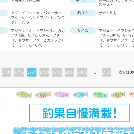
新居弁天海釣公園
ポイント
釣魚はおいしく食べ
次デス！
アジ・イワシ・カンパチ・サバ・
釣り方
サビキ釣り
フグ（ショウサイフグ・ヒガンフ
グ）・むつ
アジたくさん、イワシ少し、カン
サイズ
アジ豆～、イワシそ
パチ1匹、サバたくさん、フグ
パチ～18cm、サバ2
（ショウサイフグ・ヒガンフグ）
（ショウサイフグ・
そこそこ、むつ少し
そこそこ、むつそこ
ペ
1795
ペ
1796
カ
1797
ペ
1798
ペ
1799
ペ
1800
ペ
1801
…
1935
次の10
ー
ー
レ
ー
ー
ー
ー
ジ
ジ
ン
ジ
ジ
ジ
ジ
ト
ペ
ー
ジ