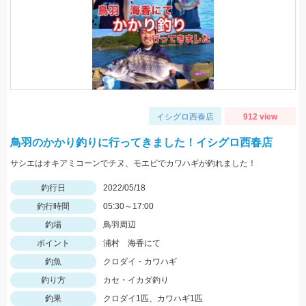
イシグロ西春店
912 view
鳥羽のかかり釣りに行ってきました！イシグロ西春店
サシエはオキアミコーンでチヌ、モエビでカワハギが釣れました！
釣行日
2022/05/18
釣行時間
05:30～17:00
釣場
鳥羽周辺
ポイント
浦村 海香にて
釣魚
クロダイ・カワハギ
釣り方
カセ・イカダ釣り
釣果
クロダイ1匹、カワハギ1匹