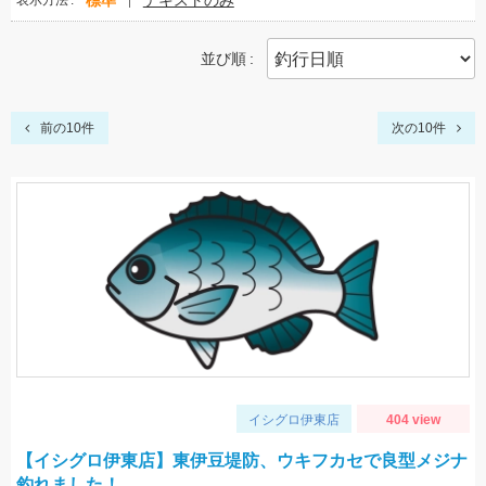
標準
テキストのみ
表示方法
並び順
前の10件
次の10件
イシグロ伊東店
404 view
【イシグロ伊東店】東伊豆堤防、ウキフカセで良型メジナ
釣れました！