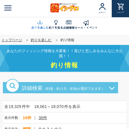
メ
イ
ショップ
ログイン
ン
コ
ン
釣りを楽しむ
釣りを知る
店舗情報
セール・イベント
テ
トップページ
釣りを楽しむ
釣り情報
ン
ツ
あなたのフィッシング情報を大募集！！喜びと悲しみをみんなに大公
に
開！！
移
釣り情報
動
詳細検索
（釣場・釣り方・釣魚が選択できます）
全
19,329
件中
18,061～18,070
件を表示
10件
30件
表示件数