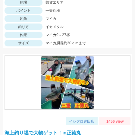
釣場
敦賀エリア
ポイント
一美丸様
釣魚
マイカ
釣り方
イカメタル
釣果
マイカ9～27杯
サイズ
マイカ胴長約30ｃｍまで
イシグロ豊田店
1456 view
海上釣り堀で大物ゲット！in正徳丸