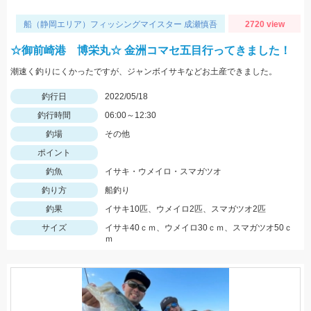
船（静岡エリア）フィッシングマイスター 成瀬慎吾
2720 view
☆御前崎港 博栄丸☆ 金洲コマセ五目行ってきました！
潮速く釣りにくかったですが、ジャンボイサキなどお土産できました。
釣行日
2022/05/18
釣行時間
06:00～12:30
釣場
その他
ポイント
釣魚
イサキ・ウメイロ・スマガツオ
釣り方
船釣り
釣果
イサキ10匹、ウメイロ2匹、スマガツオ2匹
サイズ
イサキ40ｃｍ、ウメイロ30ｃｍ、スマガツオ50ｃ
ｍ