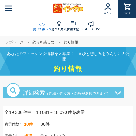
メ
イ
ショップ
ログイン
ン
コ
ン
釣りを楽しむ
釣りを知る
店舗情報
セール・イベント
テ
トップページ
釣りを楽しむ
釣り情報
ン
ツ
あなたのフィッシング情報を大募集！！喜びと悲しみをみんなに大公
に
開！！
移
釣り情報
動
詳細検索
（釣場・釣り方・釣魚が選択できます）
全
19,336
件中
18,081～18,090
件を表示
10件
30件
表示件数