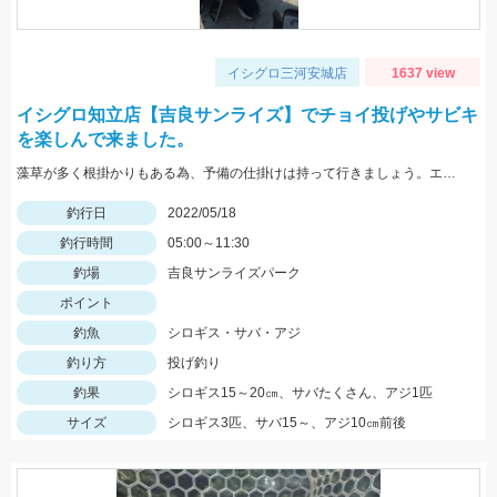
イシグロ三河安城店
1637 view
イシグロ知立店【吉良サンライズ】でチョイ投げやサビキ
を楽しんで来ました。
藻草が多く根掛かりもある為、予備の仕掛けは持って行きましょう。エサは石ゴカイを使用しました。
釣行日
2022/05/18
釣行時間
05:00～11:30
釣場
吉良サンライズパーク
ポイント
釣魚
シロギス・サバ・アジ
釣り方
投げ釣り
釣果
シロギス15～20㎝、サバたくさん、アジ1匹
サイズ
シロギス3匹、サバ15～、アジ10㎝前後