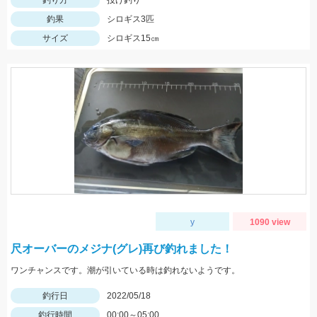
釣り方
投げ釣り
釣果
シロギス3匹
サイズ
シロギス15㎝
y
1090 view
尺オーバーのメジナ(グレ)再び釣れました！
ワンチャンスです。潮が引いている時は釣れないようです。
釣行日
2022/05/18
釣行時間
00:00～05:00