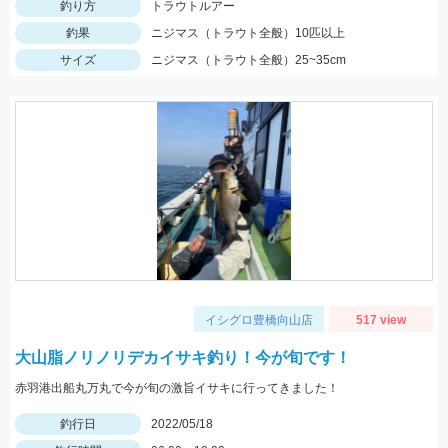
釣り方
トラウトルアー
釣果
ニジマス（トラウト全般）10匹以上
サイズ
ニジマス（トラウト全般）25~35cm
イシグロ豊橋向山店
517 view
大山脂ノリノリデカイサキ釣り！今が旬です！
赤羽港出船丸万丸で今が旬の激旨イサキに行ってきました！
釣行日
2022/05/18