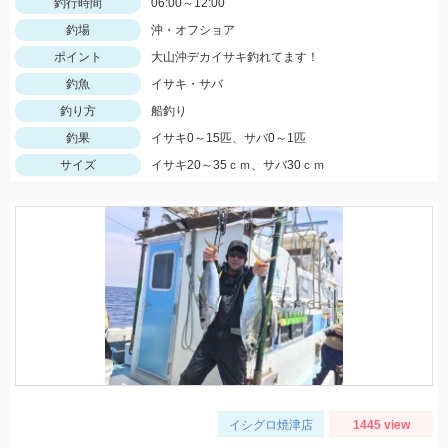
釣行時間
06:00～12:00
釣場
沖・オフショア
ポイント
大山沖デカイサキ釣れてます！
釣魚
イサキ・サバ
釣り方
船釣り
釣果
イサキ0～15匹、サバ0～1匹
サイズ
イサキ20～35ｃｍ、サバ30ｃｍ
イシグロ焼津店
1445 view