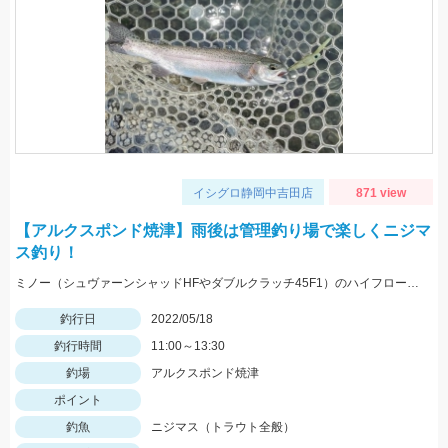
イシグロ静岡中吉田店
871 view
【アルクスポンド焼津】雨後は管理釣り場で楽しくニジマ
ス釣り！
ミノー（シュヴァーンシャッドHFやダブルクラッチ45F1）のハイフロート釣法に好反応でした！
釣行日
2022/05/18
釣行時間
11:00～13:30
釣場
アルクスポンド焼津
ポイント
釣魚
ニジマス（トラウト全般）