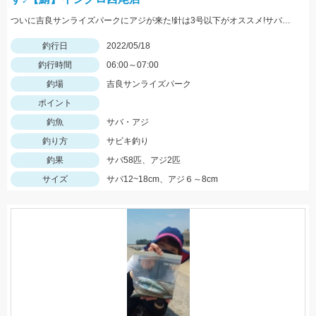
ついに吉良サンライズパークにアジが来た!針は3号以下がオススメ!サバは大漁!小型のメタルジグでも楽しめます♪
釣行日
2022/05/18
釣行時間
06:00～07:00
釣場
吉良サンライズパーク
ポイント
釣魚
サバ・アジ
釣り方
サビキ釣り
釣果
サバ58匹、アジ2匹
サイズ
サバ12~18cm、アジ６～8cm