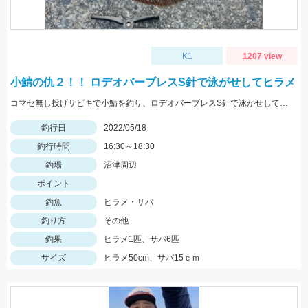
K1
1207 view
小鯖の仇２！！ ロデオバーブレスS針で泳がせしてヒラメ
コマセ無し投げサビキで小鯖を釣り、ロデオバーブレスS針で泳がせしてヒラメゲット。
釣行日
2022/05/18
釣行時間
16:30～18:30
釣場
沼津周辺
ポイント
釣魚
ヒラメ・サバ
釣り方
その他
釣果
ヒラメ1匹、サバ6匹
サイズ
ヒラメ50cm、サバ15ｃｍ