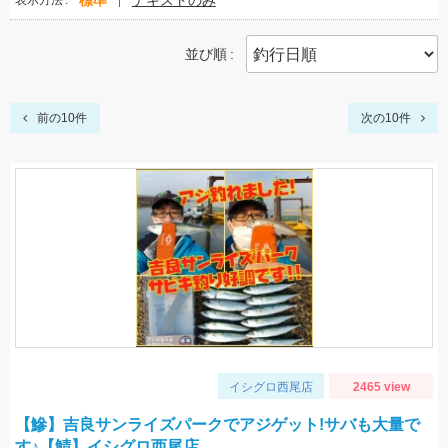
標準
テキストのみ
表示方法
並び順
前の10件
次の10件
イシグロ西尾店
2465 view
【鰺】吉良サンライズパークでアジゲット!サバも大量で
す♪【鯖】イシグロ西尾店