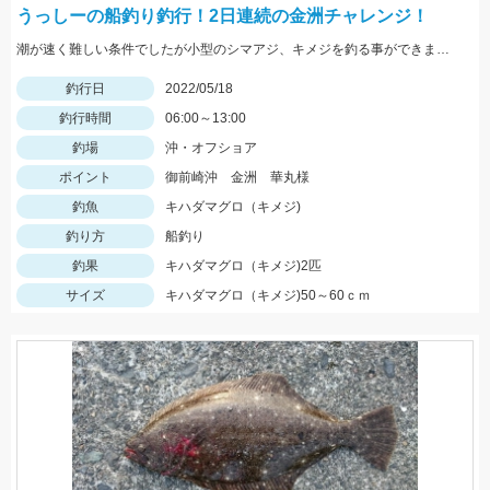
うっしーの船釣り釣行！2日連続の金洲チャレンジ！
潮が速く難しい条件でしたが小型のシマアジ、キメジを釣る事ができました。
釣行日
2022/05/18
釣行時間
06:00～13:00
釣場
沖・オフショア
ポイント
御前崎沖 金洲 華丸様
釣魚
キハダマグロ（キメジ)
釣り方
船釣り
釣果
キハダマグロ（キメジ)2匹
サイズ
キハダマグロ（キメジ)50～60ｃｍ