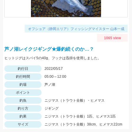
オフショア（静岡エリア）フィッシングマイスター 山本一成
1065 view
芦ノ湖レイクジギング★爆釣続くのか…？
ヒットジグはスパイ5の40g、フックは迅掛を使用しました。
釣行日
2022/05/17
釣行時間
05:00～12:00
釣場
芦ノ湖
ポイント
釣魚
ニジマス（トラウト全般）・ヒメマス
釣り方
ジギング
釣果
ニジマス（トラウト全般）1匹、ヒメマス1匹
サイズ
ニジマス（トラウト全般）38cm、ヒメマス22cm