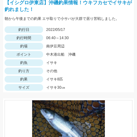
【イシグロ伊東店】沖磯釣果情報！ウキフカセでイサキが
釣れました！
朝から午後までの釣果 エサ取りで小サバが大群で居り苦戦しました。
釣行日
2022/05/17
釣行時間
06:40～14:30
釣場
南伊豆周辺
ポイント
中木港出船 沖磯
釣魚
イサキ
釣り方
その他
釣果
イサキ8匹
サイズ
イサキ30㎝