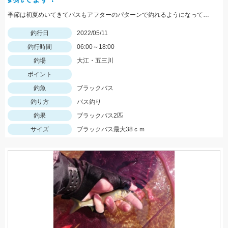
季節は初夏めいてきてバスもアフターのパターンで釣れるようになってきました！この時期の鉄板はエビパターン！ヤマセンコ―や沈み蟲、MPSのノーシンカーが効果バツグンですよ！
釣行日
2022/05/11
釣行時間
06:00～18:00
釣場
大江・五三川
ポイント
釣魚
ブラックバス
釣り方
バス釣り
釣果
ブラックバス2匹
サイズ
ブラックバス最大38ｃｍ