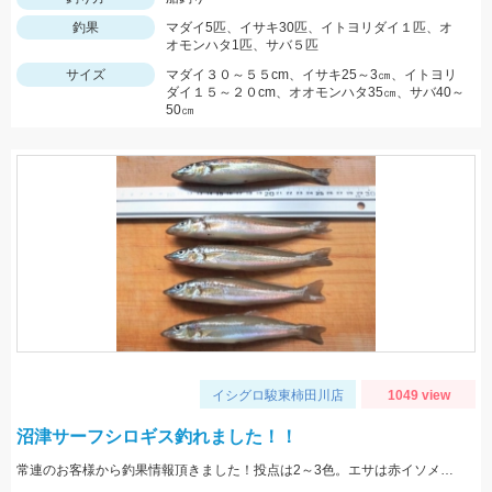
釣果
マダイ5匹、イサキ30匹、イトヨリダイ１匹、オ
オモンハタ1匹、サバ５匹
サイズ
マダイ３０～５５cm、イサキ25～3㎝、イトヨリ
ダイ１５～２０cm、オオモンハタ35㎝、サバ40～
50㎝
イシグロ駿東柿田川店
1049 view
沼津サーフシロギス釣れました！！
常連のお客様から釣果情報頂きました！投点は2～3色。エサは赤イソメを使用。