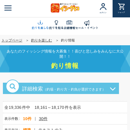
メ
イ
ショップ
ログイン
ン
コ
ン
釣りを楽しむ
釣りを知る
店舗情報
セール・イベント
テ
トップページ
釣りを楽しむ
釣り情報
ン
ツ
あなたのフィッシング情報を大募集！！喜びと悲しみをみんなに大公
に
開！！
移
釣り情報
動
詳細検索
（釣場・釣り方・釣魚が選択できます）
全
19,336
件中
18,161～18,170
件を表示
10件
30件
表示件数