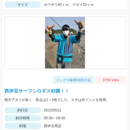
サイズ
ホウボウ40ｃｍ、マダイ33ｃｍ
イシグロ駿東柿田川店
3759 view
西伊豆サーフシロギス好調！！
朝方アタリが多く、投点は2～3色でした。エサは赤イソメを使用。
釣行日
2022/05/11
釣行時間
05:30～09:30
釣場
西伊豆周辺