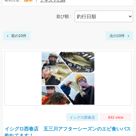
標準
テキストのみ
表示方法
並び順
前の10件
次の10件
イシグロ西春店
842 view
イシグロ西春店 五三川アフターシーズンのエビ食いバス
釣れてます！