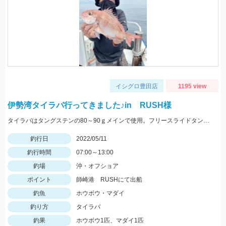
イシグロ豊田店
1195 view
伊勢湾タイラバ行ってきました♪in RUSH様
タイラバはタングステンの80～90ｇメインで使用。フリースライドタングステンの反応◎ボトムを丁寧に探ることがキモでした。
釣行日
2022/05/11
釣行時間
07:00～13:00
釣場
沖・オフショア
ポイント
師崎港 RUSHにて出船
釣魚
ホウボウ・マダイ
釣り方
タイラバ
釣果
ホウボウ1匹、マダイ1匹