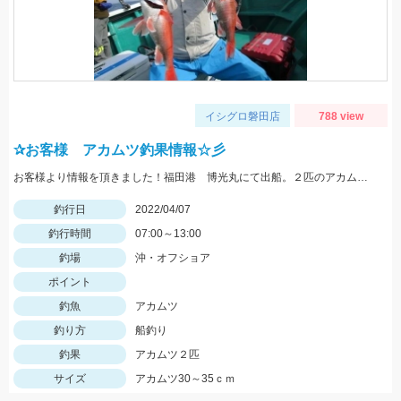
イシグロ磐田店
788 view
✰お客様 アカムツ釣果情報☆彡
お客様より情報を頂きました！福田港 博光丸にて出船。２匹のアカムツをゲット！おめでとうございます♪
釣行日
2022/04/07
釣行時間
07:00～13:00
釣場
沖・オフショア
ポイント
釣魚
アカムツ
釣り方
船釣り
釣果
アカムツ２匹
サイズ
アカムツ30～35ｃｍ