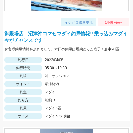
イシグロ御殿場店
1446 view
御殿場店 沼津沖コマセマダイ釣果情報!! 乗っ込みマダイ
今がチャンスです！
お客様釣果情報を頂きました。本日の釣果は爆釣だった様子！船中20匹前後の釣果！ハリスは4号10～12ｍ針はチヌ針3号。夜光玉はひかり玉レッドの2号です。
釣行日
2022/04/08
釣行時間
05:30～10:30
釣場
沖・オフショア
ポイント
沼津湾内
釣魚
マダイ
釣り方
船釣り
釣果
マダイ3匹
サイズ
マダイ50㎝前後