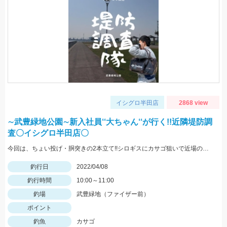
イシグロ半田店
2868 view
∼武豊緑地公園∼新入社員‘‘大ちゃん‘‘が行く!!近隣堤防調
査〇イシグロ半田店〇
今回は、ちょい投げ・胴突きの2本立て!!シロギスにカサゴ狙いで近場の武豊緑地公園（ファイザー前）に行って来ましたよ!!!!
釣行日
2022/04/08
釣行時間
10:00～11:00
釣場
武豊緑地（ファイザー前）
ポイント
釣魚
カサゴ