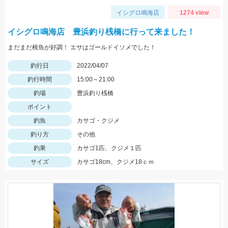
イシグロ鳴海店
1274 view
イシグロ鳴海店 豊浜釣り桟橋に行って来ました！
まだまだ根魚が好調！ エサはゴールドイソメでした！
釣行日
2022/04/07
釣行時間
15:00～21:00
釣場
豊浜釣り桟橋
ポイント
釣魚
カサゴ・クジメ
釣り方
その他
釣果
カサゴ1匹、クジメ１匹
サイズ
カサゴ18cm、クジメ18ｃｍ