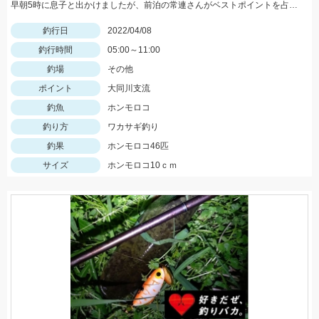
早朝5時に息子と出かけましたが、前泊の常連さんがベストポイントを占拠していて、周りでしか釣れませんでした。
釣行日
2022/04/08
釣行時間
05:00～11:00
釣場
その他
ポイント
大同川支流
釣魚
ホンモロコ
釣り方
ワカサギ釣り
釣果
ホンモロコ46匹
サイズ
ホンモロコ10ｃｍ