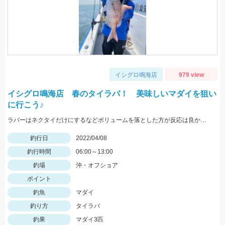
イシグロ鳴海店
979 view
イシグロ鳴海店 春のタイラバ！ 美味しいマダイを狙い
に行こう♪
ラバーはネクタイだけにするなどボリュームを落とした方が反応は良かったです。 ヘッドはサイズを小さくできるタングステンのがオススメです！
釣行日
2022/04/08
釣行時間
06:00～13:00
釣場
沖・オフショア
ポイント
釣魚
マダイ
釣り方
タイラバ
釣果
マダイ3匹