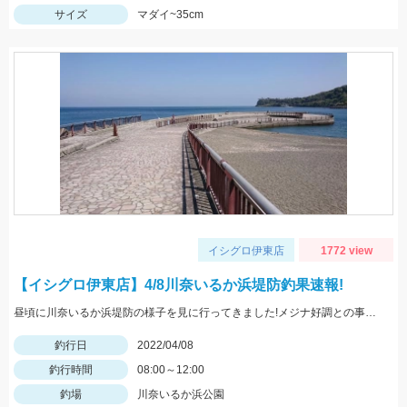
サイズ
マダイ~35cm
イシグロ伊東店
1772 view
【イシグロ伊東店】4/8川奈いるか浜堤防釣果速報!
昼頃に川奈いるか浜堤防の様子を見に行ってきました!メジナ好調との事です!!
釣行日
2022/04/08
釣行時間
08:00～12:00
釣場
川奈いるか浜公園