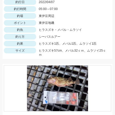
釣行日
2022/04/07
釣行時間
05:00～07:00
釣場
東伊豆周辺
ポイント
東伊豆地磯
釣魚
ヒラスズキ・メバル・ムラソイ
釣り方
シーバスルアー
釣果
ヒラスズキ1匹、メバル1匹、ムラソイ1匹
サイズ
ヒラスズキ57cm、メバル32ｃｍ、ムラソイ25ｃ
ｍ