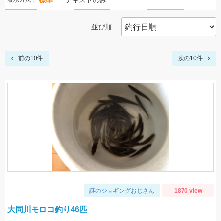
標準
テキストのみ
表示方法
並び順
前の10件
次の10件
謎のジョギングおじさん
1870 view
大同川モロコ釣り46匹