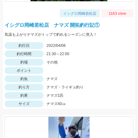
イシグロ岡崎若松店
1163 view
イシグロ岡崎若松店 ナマズ 開拓釣行記①
気温も上がりナマズがトップで釣れるシーズンに突入！
釣行日
2022/04/08
釣行時間
21:30～22:00
釣場
その他
ポイント
釣魚
ナマズ
釣り方
ナマズ・ライギョ釣り
釣果
ナマズ1匹
サイズ
ナマズ40㎝