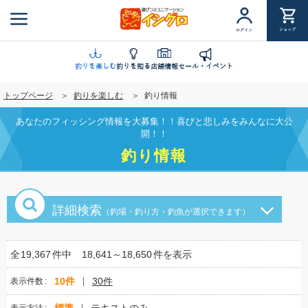
メ
イ
ショップ
ログイン
ン
コ
ン
釣りを楽しむ
釣りを知る
店舗情報
セール・イベント
テ
トップページ
釣りを楽しむ
釣り情報
ン
ツ
あなたのフィッシング情報を大募集！！喜びと悲しみをみんなに大公
に
開！！
移
釣り情報
動
詳細検索
（釣場・釣り方・釣魚が選択できます）
全
19,367
件中
18,641～18,650
件を表示
10件
30件
表示件数