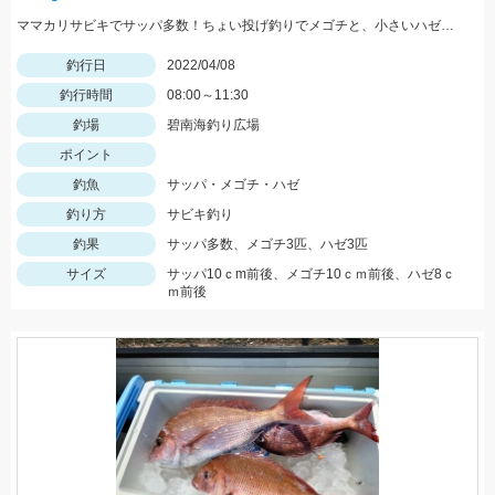
ママカリサビキでサッパ多数！ちょい投げ釣りでメゴチと、小さいハゼも釣れました！針は小さめがオススメ！
釣行日
2022/04/08
釣行時間
08:00～11:30
釣場
碧南海釣り広場
ポイント
釣魚
サッパ・メゴチ・ハゼ
釣り方
サビキ釣り
釣果
サッパ多数、メゴチ3匹、ハゼ3匹
サイズ
サッパ10ｃm前後、メゴチ10ｃｍ前後、ハゼ8ｃ
ｍ前後